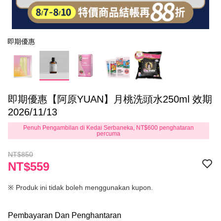
即期優惠
即期優惠【阿原YUAN】月桃洗頭水250ml 效期
2026/11/13
Penuh Pengambilan di Kedai Serbaneka, NT$600 penghataran
percuma
NT$850
NT$559
※ Produk ini tidak boleh menggunakan kupon.
Pembayaran Dan Penghantaran