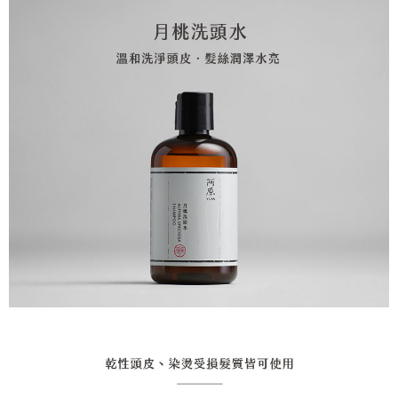
Sila hubungi NP Taiwan Inc. di
cs_tw@netprotections.co.jp
jika anda
mempunyai sebarang kebimbangan mengenai pemprosesan dan
penggunaan pada data peribadi. Jika anda tidak bersetuju dengan data
peribadi yang disenaraikan seperti di atas akan dikumpul dan digunakan
oleh AFTEE, sila jangan gunakan perkhidmatan ini.