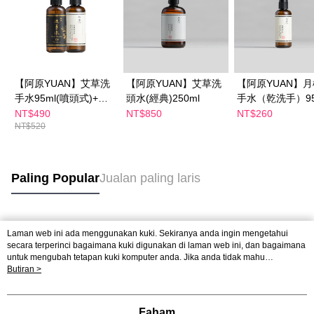
【阿原YUAN】艾草洗
【阿原YUAN】艾草洗
【阿原YUAN】
手水95ml(噴頭式)+月
頭水(經典)250ml
手水（乾洗手）95
桃洗手水95ml(乾洗手)
NT$490
NT$850
NT$260
NT$520
Paling Popular
Jualan paling laris
Tag Popular
Laman web ini ada menggunakan kuki. Sekiranya anda ingin mengetahui
secara terperinci bagaimana kuki digunakan di laman web ini, dan bagaimana
untuk mengubah tetapan kuki komputer anda. Jika anda tidak mahu
menggunakan kuki di komputer anda, sila rujuk penerangan mengenai kuki.
Butiran >
Dasar Privasi
Laman web ini ada menggunakan kuki. Sekiranya anda ingin
mengetahui secara terperinci bagaimana kuki digunakan di laman web ini,
dan bagaimana untuk mengubah tetapan kuki komputer anda. Jika anda tidak
Faham