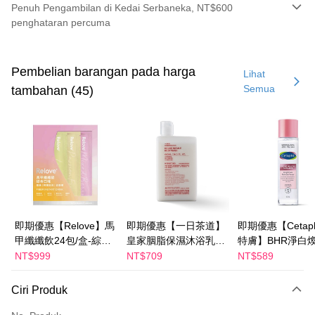
Penuh Pengambilan di Kedai Serbaneka, NT$600
penghataran percuma
Kaedah Pembayaran
Kad Kredit (Bayaran Penuh)
Pembelian barangan pada harga
Lihat
Semua
tambahan (45)
Pengambilan di Kedai Serbaneka
LINE Pay
Apple Pay
JKOPAY
Easy Wallet
Google Pay
即期優惠【Relove】馬
即期優惠【一日茶道】
即期優惠【Cetaph
甲纖纖飲24包/盒-綜合
皇家胭脂保濕沐浴乳
特膚】BHR淨白
Plus PAY
口味(效期2027-01-22)
600ml 效期2027/2/19
妝水 150mL 效期
NT$999
NT$709
NT$589
2027/3/1
AFTEE
Ciri Produk
Deskripsi
Pertama, Mengenai Perkhidmatan AFTEE Beli Sekarang Bayar Kemudian