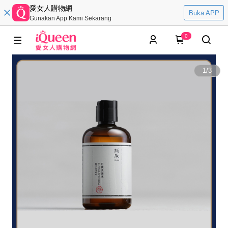
愛女人購物網
Buka APP
Gunakan App Kami Sekarang
0
1
/
3