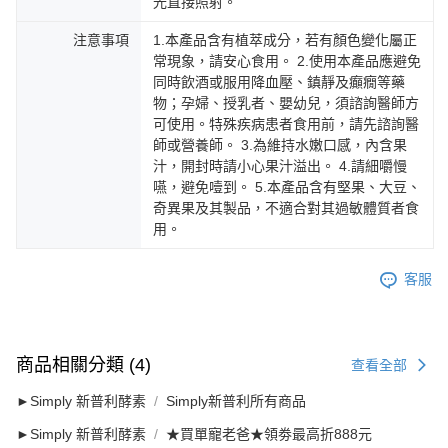
光直接照射。
注意事項
1.本產品含有植萃成分，若有顏色變化屬正
常現象，請安心食用。 2.使用本產品應避免
同時飲酒或服用降血壓、鎮靜及癲癇等藥
物；孕婦、授乳者、嬰幼兒，須諮詢醫師方
可使用。特殊疾病患者食用前，請先諮詢醫
師或營養師。 3.為維持水嫩口感，內含果
汁，開封時請小心果汁溢出。 4.請細嚼慢
嚥，避免噎到。 5.本產品含有堅果、大豆、
奇異果及其製品，不適合對其過敏體質者食
用。
客服
商品相關分類 (4)
查看全部
►Simply 新普利酵素
Simply新普利所有商品
►Simply 新普利酵素
★買單寵老爸★領劵最高折888元