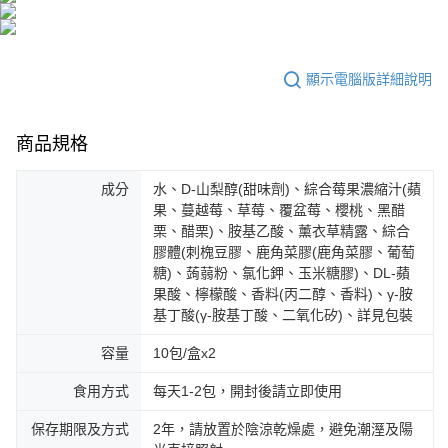
海外配送(澳門)
查看運費
海外配送(馬來西亞)
查看運費
顯示電腦版詳細說明
商品規格
成分
水、D-山梨醇(甜味劑)、綜合莓果濃縮汁(蘋
果、蔓越莓、草莓、覆盆莓、櫻桃、黑醋
栗、醋栗)、胺基乙酸、薰衣草精露、綜合
膠體(刺槐豆膠、鹿角菜膠(鹿角菜膠、葡萄
糖)、蒟蒻粉、氯化鉀、玉米糖膠)、DL-蘋
果酸、檸檬酸、香料(丙二醇、香料)、γ-胺
基丁酸(γ-胺基丁酸、二氧化矽)、詳見包裝
容量
10包/盒x2
食用方式
每天1-2包，開封後請立即使用
保存期限及方式
2年，請放置於陰涼乾燥處，避免潮溼及陽