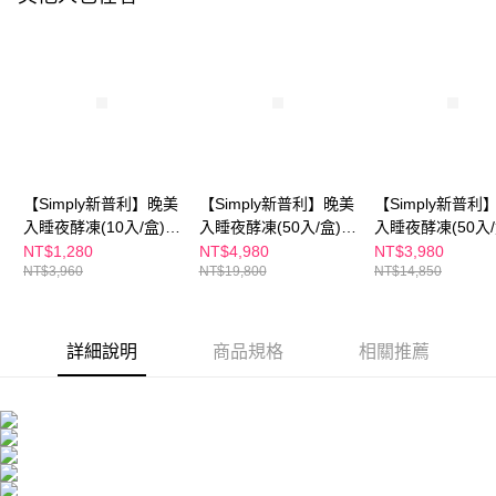
每筆NT$100，滿NT$600(含以上)免運費
３．收到繳費通知簡訊後14天內，點擊此簡訊中的連結，可透過四大超商／
ATM／網路銀行／等多元方式進行付款，方視為交易完成。
萊爾富取貨付款
※ 請注意：結帳手續完成當下不需立刻繳費，但若您需要取消訂單，請聯絡
每筆NT$100，滿NT$600(含以上)免運費
購買商品的店家。未經商家同意取消之訂單仍視為有效，需透過AFTEE先享
後付繳納相關費用。
付款後萊爾富取貨
※ 交易是否成功請以「AFTEE先享後付 」之結帳頁面顯示為準，若有關於
是否繳費成功／繳費後需取消欲退款等相關疑問，請聯繫「AFTEE先享後付
每筆NT$100，滿NT$600(含以上)免運費
客戶支援中心」
https://netprotections.freshdesk.com/support/home
7-11付款取貨
【注意事項】
【Simply新普利】晚美
【Simply新普利】晚美
【Simply新普利
１．透過由恩沛科技股份有限公司提供之「AFTEE先享後付」服務完成之交
每筆NT$100，滿NT$600(含以上)免運費
入睡夜酵凍(10入/盒)
入睡夜酵凍(50入/盒)
入睡夜酵凍(50入/
易，需依本服務之必要範圍內提供個人資料，並將交易相關給付款項請求債
(x4盒)
(x4盒)
(x3盒)
NT$1,280
NT$4,980
NT$3,980
權轉讓予恩沛科技股份有限公司。
付款後7-11取貨
NT$3,960
NT$19,800
NT$14,850
２．關於個人資料處理事宜，請瀏覽以下網址：
每筆NT$100，滿NT$600(含以上)免運費
https://aftee.tw/terms/#terms3
３．未成年的使用者請事先徵得法定代理人或監護人之同意方可使用
宅配
「AFTEE先享後付」，若未經同意申辦者引起之損失，本公司不負相關責
詳細說明
商品規格
相關推薦
任。
每筆NT$100，滿NT$600(含以上)免運費
４．使用「AFTEE先享後付」時，將依據個別帳號之用戶狀況，依本公司即
時審查核予不同之上限額度；若仍有額度不足之情形，本公司將視審查結果
離島配送
請求用戶進行身份認證。
每筆NT$150，滿NT$1,500(含以上)免運費
５．嚴禁一人註冊多個帳號或使用他人資訊註冊。若發現惡意使用之情形，
恩沛科技股份有限公司將有權停止該用戶之使用額度並採取法律行動。
海外配送
查看運費