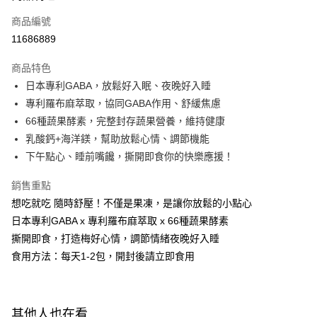
商品編號
Apple Pay
11686889
街口支付
商品特色
悠遊付
日本專利GABA，放鬆好入眠、夜晚好入睡
Google Pay
專利羅布麻萃取，協同GABA作用、舒緩焦慮
66種蔬果酵素，完整封存蔬果營養，維持健康
全盈+PAY
乳酸鈣+海洋鎂，幫助放鬆心情、調節機能
AFTEE先享後付
下午點心、睡前嘴饞，撕開即食你的快樂應援！
相關說明
銷售重點
【關於「AFTEE先享後付」】
ATM付款
AFTEE先享後付是「在收到商品之後才付款」的支付方式。 讓您購物簡單
想吃就吃 隨時舒壓！不僅是果凍，是讓你放鬆的小點心
便利好安心！
日本專利GABA x 專利羅布麻萃取 x 66種蔬果酵素
１．簡單：不需註冊會員、不需綁卡、不需儲值。
運送方式
２．便利：只要手機號碼，簡訊認證，即可結帳。
撕開即食，打造梅好心情，調節情緒夜晚好入睡
３．安心：先確認商品／服務後，再付款。
全家付款取貨
食用方法：每天1-2包，開封後請立即食用
每筆NT$100，滿NT$600(含以上)免運費
【「AFTEE先享後付」結帳流程】
１．於結帳方式選擇「AFTEE先享後付」後，將跳轉至「AFTEE先享後付」
付款後全家取貨
結帳頁面，進行簡訊認證並確認金額後，即可完成結帳。
其他人也在看
２．訂單成立數日內，您將收到繳費通知簡訊。