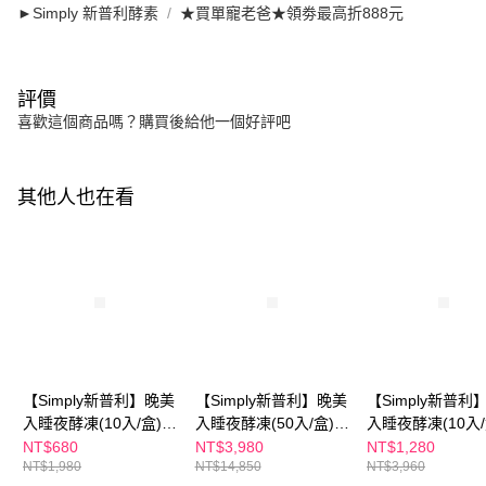
►Simply 新普利酵素
★買單寵老爸★領劵最高折888元
評價
喜歡這個商品嗎？購買後給他一個好評吧
其他人也在看
【Simply新普利】晚美
【Simply新普利】晚美
【Simply新普利
入睡夜酵凍(10入/盒)
入睡夜酵凍(50入/盒)
入睡夜酵凍(10入/
(x2盒)
(x3盒)
(x4盒)
NT$680
NT$3,980
NT$1,280
NT$1,980
NT$14,850
NT$3,960