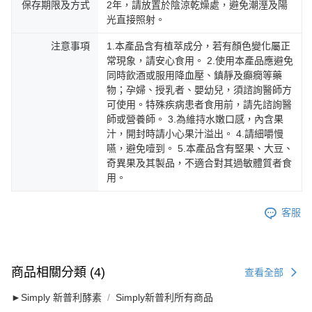
保存期限及方式
2年，請放置於陰涼乾燥處，避免潮溼及陽
光直接照射。
注意事項
1.本產品含有植萃成分，若有顏色變化屬正
常現象，請安心食用。 2.使用本產品應避免
同時飲酒或服用降血壓、鎮靜及癲癇等藥
物；孕婦、授乳者、嬰幼兒，須諮詢醫師方
可使用。特殊疾病患者食用前，請先諮詢醫
師或營養師。 3.為維持水嫩口感，內含果
汁，開封時請小心果汁溢出。 4.請細嚼慢
嚥，避免噎到。 5.本產品含有堅果、大豆、
奇異果及其製品，不適合對其過敏體質者食
用。
客服
商品相關分類 (4)
查看全部
►Simply 新普利酵素
Simply新普利所有商品