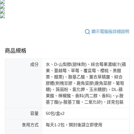
海外配送
查看運費
海外配送(澳門)
查看運費
海外配送(馬來西亞)
查看運費
顯示電腦版詳細說明
商品規格
成分
水、D-山梨醇(甜味劑)、綜合莓果濃縮汁(蘋
果、蔓越莓、草莓、覆盆莓、櫻桃、黑醋
栗、醋栗)、胺基乙酸、薰衣草精露、綜合
膠體(刺槐豆膠、鹿角菜膠(鹿角菜膠、葡萄
糖)、蒟蒻粉、氯化鉀、玉米糖膠)、DL-蘋
果酸、檸檬酸、香料(丙二醇、香料)、γ-胺
基丁酸(γ-胺基丁酸、二氧化矽)、詳見包裝
容量
50包/盒x2
食用方式
每天1-2包，開封後請立即使用