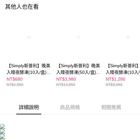
付款後全家取貨
結帳頁面，進行簡訊認證並確認金額後，即可完成結帳。
其他人也在看
２．訂單成立數日內，您將收到繳費通知簡訊。
每筆NT$100，滿NT$600(含以上)免運費
３．收到繳費通知簡訊後14天內，點擊此簡訊中的連結，可透過四大超商／
ATM／網路銀行／等多元方式進行付款，方視為交易完成。
萊爾富取貨付款
※ 請注意：結帳手續完成當下不需立刻繳費，但若您需要取消訂單，請聯絡
每筆NT$100，滿NT$600(含以上)免運費
購買商品的店家。未經商家同意取消之訂單仍視為有效，需透過AFTEE先享
後付繳納相關費用。
付款後萊爾富取貨
※ 交易是否成功請以「AFTEE先享後付 」之結帳頁面顯示為準，若有關於
是否繳費成功／繳費後需取消欲退款等相關疑問，請聯繫「AFTEE先享後付
每筆NT$100，滿NT$600(含以上)免運費
客戶支援中心」
https://netprotections.freshdesk.com/support/home
7-11付款取貨
【注意事項】
【Simply新普利】晚美
【Simply新普利】晚美
【Simply新普利
１．透過由恩沛科技股份有限公司提供之「AFTEE先享後付」服務完成之交
每筆NT$100，滿NT$600(含以上)免運費
入睡夜酵凍(10入/盒)
入睡夜酵凍(50入/盒)
入睡夜酵凍(10入/
易，需依本服務之必要範圍內提供個人資料，並將交易相關給付款項請求債
(x2盒)
(x3盒)
(x4盒)
NT$680
NT$3,980
NT$1,280
權轉讓予恩沛科技股份有限公司。
付款後7-11取貨
NT$1,980
NT$14,850
NT$3,960
２．關於個人資料處理事宜，請瀏覽以下網址：
每筆NT$100，滿NT$600(含以上)免運費
https://aftee.tw/terms/#terms3
３．未成年的使用者請事先徵得法定代理人或監護人之同意方可使用
宅配
「AFTEE先享後付」，若未經同意申辦者引起之損失，本公司不負相關責
詳細說明
商品規格
相關推薦
任。
每筆NT$100，滿NT$600(含以上)免運費
４．使用「AFTEE先享後付」時，將依據個別帳號之用戶狀況，依本公司即
時審查核予不同之上限額度；若仍有額度不足之情形，本公司將視審查結果
離島配送
請求用戶進行身份認證。
每筆NT$150，滿NT$1,500(含以上)免運費
５．嚴禁一人註冊多個帳號或使用他人資訊註冊。若發現惡意使用之情形，
恩沛科技股份有限公司將有權停止該用戶之使用額度並採取法律行動。