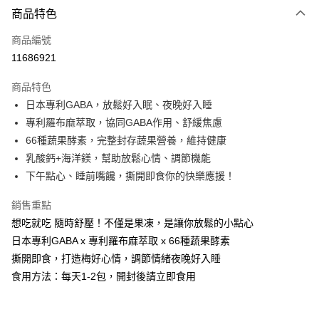
商品特色
LINE Pay
商品編號
Apple Pay
11686921
街口支付
商品特色
悠遊付
日本專利GABA，放鬆好入眠、夜晚好入睡
Google Pay
專利羅布麻萃取，協同GABA作用、舒緩焦慮
66種蔬果酵素，完整封存蔬果營養，維持健康
全盈+PAY
乳酸鈣+海洋鎂，幫助放鬆心情、調節機能
AFTEE先享後付
下午點心、睡前嘴饞，撕開即食你的快樂應援！
相關說明
銷售重點
【關於「AFTEE先享後付」】
ATM付款
AFTEE先享後付是「在收到商品之後才付款」的支付方式。 讓您購物簡單
想吃就吃 隨時舒壓！不僅是果凍，是讓你放鬆的小點心
便利好安心！
日本專利GABA x 專利羅布麻萃取 x 66種蔬果酵素
１．簡單：不需註冊會員、不需綁卡、不需儲值。
運送方式
２．便利：只要手機號碼，簡訊認證，即可結帳。
撕開即食，打造梅好心情，調節情緒夜晚好入睡
３．安心：先確認商品／服務後，再付款。
全家付款取貨
食用方法：每天1-2包，開封後請立即食用
每筆NT$100，滿NT$600(含以上)免運費
【「AFTEE先享後付」結帳流程】
１．於結帳方式選擇「AFTEE先享後付」後，將跳轉至「AFTEE先享後付」