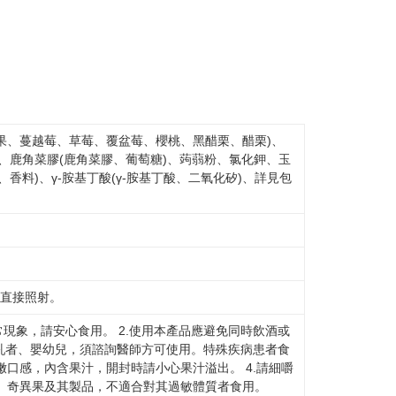
たい場合は、ネットプロテクションズ
rotections.co.jp
にご連絡ください。上記に示した個人情報
購入注文書とあわせてAFTEEにご提供いただく、または
にあなたの個人情報の収集、処理、利用を許可することににご同
けない場合は、当サービスを選択しないでください。
蘋果、蔓越莓、草莓、覆盆莓、櫻桃、黑醋栗、醋栗)、
、鹿角菜膠(鹿角菜膠、葡萄糖)、蒟蒻粉、氯化鉀、玉
、香料)、γ-胺基丁酸(γ-胺基丁酸、二氧化矽)、詳見包
光直接照射。
常現象，請安心食用。 2.使用本產品應避免同時飲酒或
乳者、嬰幼兒，須諮詢醫師方可使用。特殊疾病患者食
嫩口感，內含果汁，開封時請小心果汁溢出。 4.請細嚼
豆、奇異果及其製品，不適合對其過敏體質者食用。