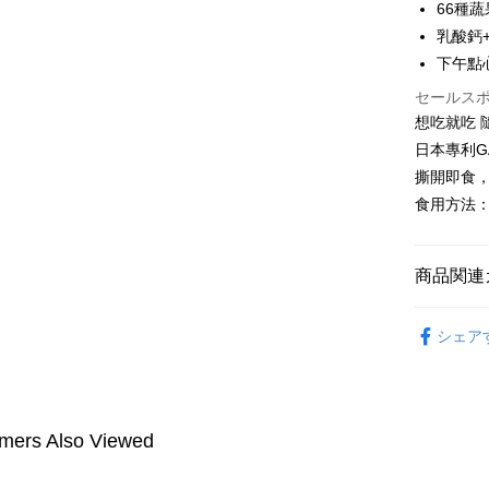
66種
Google Pa
乳酸鈣
Plus Pay
下午點
AFTEE
セールス
説明
想吃就吃
一、 AF
日本專利GA
ATM払い
1.お支払
撕開即食
ドウが表
2.SMS
食用方法：
3.注文す
配送方法
す。
4.ご注文
全家付款
商品関連
員の場合は
配送毎にNT
5.商品受
たはアプリ
►Simpl
付款後全
ングでお
シェア
►Simpl
配送毎にNT
代金納付期
►Simpl
プリをダウ
萊爾富取
以内まで
►Simpl
配送毎にNT
mers Also Viewed
お支払期限
付款後萊
もとに計算