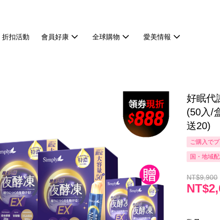
折扣活動
會員好康
全球購物
愛美情報
好眠代
(50入/
送20)
ご購入でプ
国・地域配
NT$9,900
NT$2,