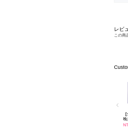
レビ
この商
Custo
【
晚
(1
NT