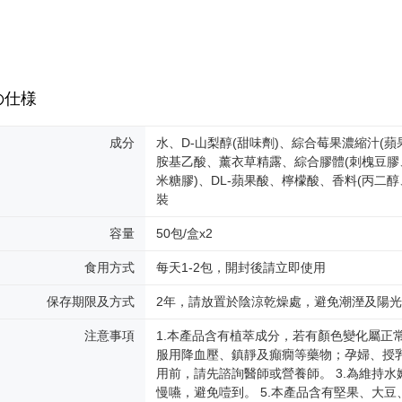
を行使し
cs_tw@netp
を、必要な
AFTEE
意いただ
の仕様
成分
水、D-山梨醇(甜味劑)、綜合莓果濃縮汁(
胺基乙酸、薰衣草精露、綜合膠體(刺槐豆膠
米糖膠)、DL-蘋果酸、檸檬酸、香料(丙二醇
裝
容量
50包/盒x2
食用方式
每天1-2包，開封後請立即使用
保存期限及方式
2年，請放置於陰涼乾燥處，避免潮溼及陽
注意事項
1.本產品含有植萃成分，若有顏色變化屬正
服用降血壓、鎮靜及癲癇等藥物；孕婦、授
用前，請先諮詢醫師或營養師。 3.為維持水
慢嚥，避免噎到。 5.本產品含有堅果、大