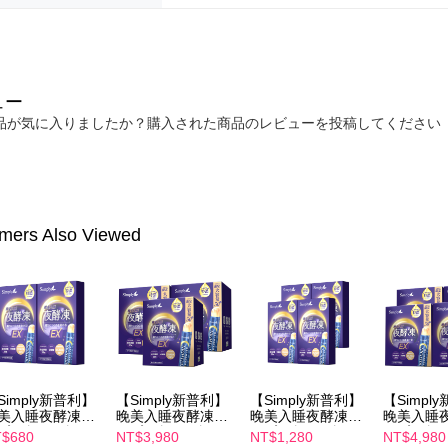
ュー
品が気に入りましたか？購入された商品のレビューを投稿してください
mers Also Viewed
Simply新普利】
【Simply新普利】
【Simply新普利】
【Simpl
美入睡夜酵凍
晚美入睡夜酵凍
晚美入睡夜酵凍
晚美入睡
0入/盒)(x2盒)
(50入/盒)(x3盒)
(10入/盒)(x4盒)
(50入/盒)(
$680
NT$3,980
NT$1,280
NT$4,980