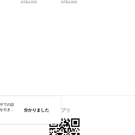
NT$4,950
NT$3,060
NT$6,320
DX30錠(1+1)
ウザでの設
トを引き続
ス
分かりました
公式アプリ
なします。