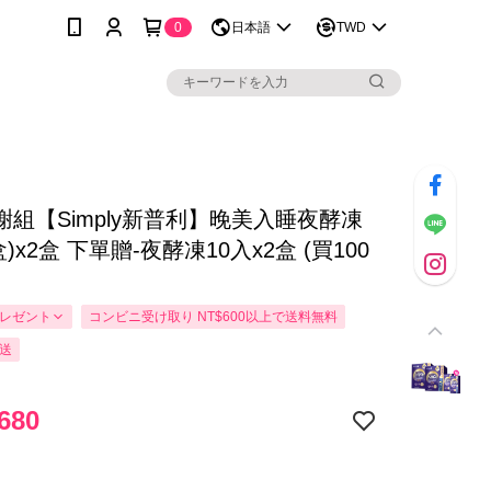
0
日本語
TWD
謝組【Simply新普利】晚美入睡夜酵凍
盒)x2盒 下單贈-夜酵凍10入x2盒 (買100
レゼント
コンビニ受け取り NT$600以上で送料無料
送
680