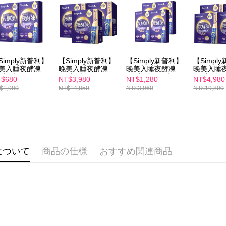
期限を延
配送毎にNT
（例：予
の有無に関
7-11付款
二、支払
配送毎にNT
1.初回 
き、限度
付款後7-1
Simply新普利】
【Simply新普利】
【Simply新普利】
【Simpl
2.決済金額
美入睡夜酵凍
晚美入睡夜酵凍
晚美入睡夜酵凍
晚美入睡
配送毎にNT
3.現在、
0入/盒)(x2盒)
(50入/盒)(x3盒)
(10入/盒)(x4盒)
(50入/盒)(
$680
NT$3,980
NT$1,280
NT$4,980
$1,980
NT$14,850
NT$3,960
NT$19,800
宅配
三、利用規
プロテクシ
配送毎にNT
します。
文者の氏
離島配送
これに限ら
配送毎にNT
されます。
AFTEE
について
商品の仕様
おすすめ関連商品
海外配送
明』をご
海外配送(
AFTEE
なります。
海外配送(
延滞納金
後見人の同
個人情報