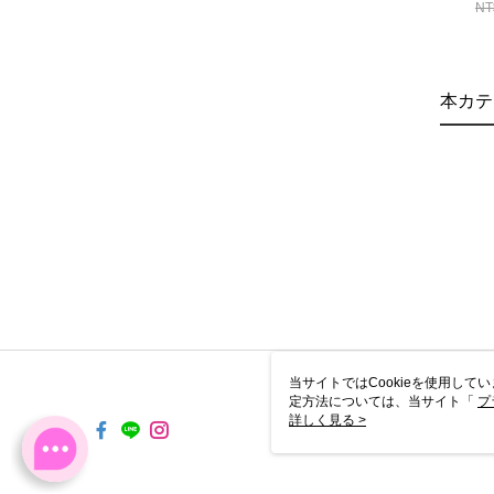
NT
本カテ
当サイトではCookieを使用して
定方法については、当サイト「
プ
き使用される場合、当社がサイト利用
詳しく見る >