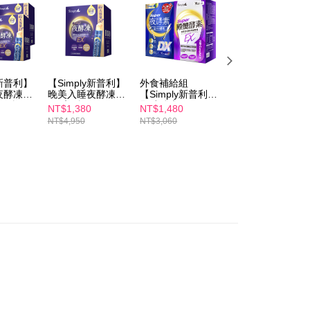
長できますが、商品を期限内に受け取れない場合があります
$100、NT$600以上で送料無料
約商品や商品到着日が比較的遅い商品）。そのため、商品到着
わらず、AFTEEで指定された期限内にお支払いください。
取貨
い限度額
$100、NT$600以上で送料無料
AFTEEを ご利用の際に、認証結果及び当社の審査の結果に基づ
額が設定されます。
1取貨
y新普利】
【Simply新普利】
外食補給組
【Simply新普利】
は最低NT$20です。
夜酵凍
晚美入睡夜酵凍
【Simply新普利】
殿醣酵素錠EX30
$100、NT$600以上で送料無料
台湾の会員のみご利用いただけます。
x4盒)
(50入/盒)
殿醣酵素錠EX30
錠+超級夜酵素
NT$1,380
NT$1,480
NT$2,880
錠+超級夜酵素
DX30錠(2+2)
NT$4,950
NT$3,060
NT$6,320
約「AFTEE代金後払い」（以下当サービスという）はネット
DX30錠(1+1)
ョンズ（以下 AFTEE という）が提供し、AFTEEが代金を徴収
$100、NT$600以上で送料無料
当サービスご利用の際に提供しなければならない個人情報（注
名、電話番号、受取人の氏名、電話番号、受取人住所を含むが
ない）は、AFTEEに渡され当サービスで必要な範囲内で利用
$150、NT$1,500以上で送料無料
AFTEEの個人情報の収集、処理、利用について、詳細は
公式ホームページの『個人情報の収集、処理及び利用に関する声
送料を確認
参照ください（
https://aftee.tw/privacypolicy/
）。
澳門)
送料を確認
の初回ご利用の際に、審査を通過すれば、最高額がNT$10,000に
支払い期限を過ぎた場合、その金額に基づいて年利20%の遅
馬來西亞)
送料を確認
が加算されます。未成年の利用者は、事前に法定代理人または
意を得ればAFTEEをご利用いただけます。
の処理、利用について疑問がある、または関連する法律の権利