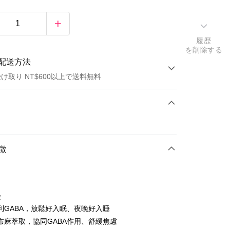
履歴
を削除する
配送方法
け取り NT$600以上で送料無料
方法
カード1回払い
店頭代金引換
徴
徴
利GABA，放鬆好入眠、夜晚好入睡
t
布麻萃取，協同GABA作用、舒緩焦慮