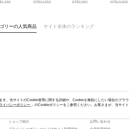
$1,980
NT$14,850
NT$3,960
NT$19,800
ゴリーの人気商品
サイト全体のランキング
います。当サイトのCookie使用に関する詳細や、Cookieを無効にしたい場合のブラ
ライバシーポリシー
会社概要
」のCookieポリシーをご参照ください。お客さまが、当サイ
カスタマーサービ
規約のCookieポリシーに基づいてCookieを使用することに同意したものとみ
ブランドストーリー
ショッピングガイド
ショップ紹介
お問い合わせ