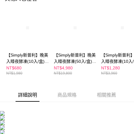
每筆NT$100，滿NT$600(含以上)免運費
３．收到繳費通知簡訊後14天內，點擊此簡訊中的連結，可透過四大超商／
ATM／網路銀行／等多元方式進行付款，方視為交易完成。
萊爾富取貨付款
※ 請注意：結帳手續完成當下不需立刻繳費，但若您需要取消訂單，請聯絡
每筆NT$100，滿NT$600(含以上)免運費
購買商品的店家。未經商家同意取消之訂單仍視為有效，需透過AFTEE先享
後付繳納相關費用。
付款後萊爾富取貨
※ 交易是否成功請以「AFTEE先享後付 」之結帳頁面顯示為準，若有關於
是否繳費成功／繳費後需取消欲退款等相關疑問，請聯繫「AFTEE先享後付
每筆NT$100，滿NT$600(含以上)免運費
客戶支援中心」
https://netprotections.freshdesk.com/support/home
7-11付款取貨
【注意事項】
【Simply新普利】晚美
【Simply新普利】晚美
【Simply新普利
１．透過由恩沛科技股份有限公司提供之「AFTEE先享後付」服務完成之交
每筆NT$100，滿NT$600(含以上)免運費
入睡夜酵凍(10入/盒)
入睡夜酵凍(50入/盒)
入睡夜酵凍(10入/
易，需依本服務之必要範圍內提供個人資料，並將交易相關給付款項請求債
(x2盒)
(x4盒)
(x4盒)
NT$680
NT$4,980
NT$1,280
權轉讓予恩沛科技股份有限公司。
付款後7-11取貨
NT$1,980
NT$19,800
NT$3,960
２．關於個人資料處理事宜，請瀏覽以下網址：
每筆NT$100，滿NT$600(含以上)免運費
https://aftee.tw/terms/#terms3
３．未成年的使用者請事先徵得法定代理人或監護人之同意方可使用
宅配
「AFTEE先享後付」，若未經同意申辦者引起之損失，本公司不負相關責
詳細說明
商品規格
相關推薦
任。
每筆NT$100，滿NT$600(含以上)免運費
４．使用「AFTEE先享後付」時，將依據個別帳號之用戶狀況，依本公司即
時審查核予不同之上限額度；若仍有額度不足之情形，本公司將視審查結果
離島配送
請求用戶進行身份認證。
每筆NT$150，滿NT$1,500(含以上)免運費
５．嚴禁一人註冊多個帳號或使用他人資訊註冊。若發現惡意使用之情形，
恩沛科技股份有限公司將有權停止該用戶之使用額度並採取法律行動。
海外配送
查看運費