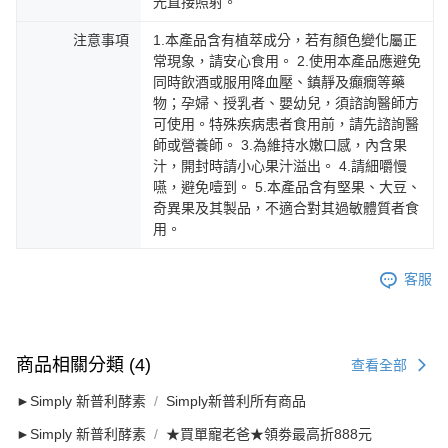
光直接照射。
注意事項
1.本產品含有植萃成分，若有顏色變化屬正
常現象，請安心食用。 2.使用本產品應避免
同時飲酒或服用降血壓、鎮靜及癲癇等藥
物；孕婦、授乳者、嬰幼兒，須諮詢醫師方
可使用。特殊疾病患者食用前，請先諮詢醫
師或營養師。 3.為維持水嫩口感，內含果
汁，開封時請小心果汁溢出。 4.請細嚼慢
嚥，避免噎到。 5.本產品含有堅果、大豆、
奇異果及其製品，不適合對其過敏體質者食
用。
客服
商品相關分類 (4)
查看全部
►Simply 新普利酵素
Simply新普利所有商品
►Simply 新普利酵素
★買單寵老爸★領劵最高折888元