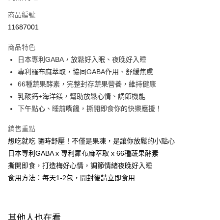
商品編號
Apple Pay
11687001
街口支付
商品特色
悠遊付
日本專利GABA，放鬆好入眠、夜晚好入睡
Google Pay
專利羅布麻萃取，協同GABA作用、舒緩焦慮
66種蔬果酵素，完整封存蔬果營養，維持健康
全盈+PAY
乳酸鈣+海洋鎂，幫助放鬆心情、調節機能
AFTEE先享後付
下午點心、睡前嘴饞，撕開即食你的快樂應援！
相關說明
銷售重點
【關於「AFTEE先享後付」】
ATM付款
AFTEE先享後付是「在收到商品之後才付款」的支付方式。 讓您購物簡單
想吃就吃 隨時舒壓！不僅是果凍，是讓你放鬆的小點心
便利好安心！
日本專利GABA x 專利羅布麻萃取 x 66種蔬果酵素
１．簡單：不需註冊會員、不需綁卡、不需儲值。
運送方式
２．便利：只要手機號碼，簡訊認證，即可結帳。
撕開即食，打造梅好心情，調節情緒夜晚好入睡
３．安心：先確認商品／服務後，再付款。
全家付款取貨
食用方法：每天1-2包，開封後請立即食用
每筆NT$100，滿NT$600(含以上)免運費
【「AFTEE先享後付」結帳流程】
１．於結帳方式選擇「AFTEE先享後付」後，將跳轉至「AFTEE先享後付」
付款後全家取貨
結帳頁面，進行簡訊認證並確認金額後，即可完成結帳。
其他人也在看
２．訂單成立數日內，您將收到繳費通知簡訊。