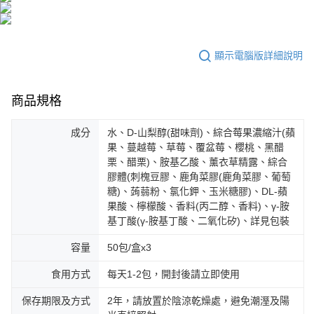
海外配送(澳門)
查看運費
海外配送(馬來西亞)
查看運費
顯示電腦版詳細說明
商品規格
成分
水、D-山梨醇(甜味劑)、綜合莓果濃縮汁(蘋
果、蔓越莓、草莓、覆盆莓、櫻桃、黑醋
栗、醋栗)、胺基乙酸、薰衣草精露、綜合
膠體(刺槐豆膠、鹿角菜膠(鹿角菜膠、葡萄
糖)、蒟蒻粉、氯化鉀、玉米糖膠)、DL-蘋
果酸、檸檬酸、香料(丙二醇、香料)、γ-胺
基丁酸(γ-胺基丁酸、二氧化矽)、詳見包裝
容量
50包/盒x3
食用方式
每天1-2包，開封後請立即使用
保存期限及方式
2年，請放置於陰涼乾燥處，避免潮溼及陽