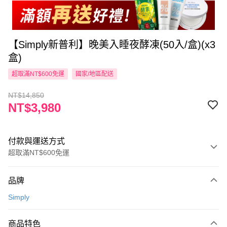
【Simply新普利】晚美入睡夜酵凍(50入/盒)(x3
盒)
超取滿NT$600免運
國家/地區配送
NT$14,850
NT$3,980
付款與運送方式
超取滿NT$600免運
付款方式
品牌
信用卡一次付款
Simply
超商取貨付款
商品特色
LINE Pay