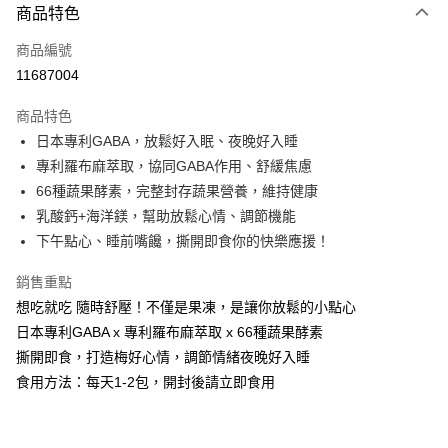
商品特色
LINE Pay
商品編號
Apple Pay
11687004
街口支付
商品特色
悠遊付
日本專利GABA，放鬆好入眠、夜晚好入睡
Google Pay
專利羅布麻萃取，協同GABA作用、舒緩焦慮
66種蔬果酵素，完整封存蔬果營養，維持健康
全盈+PAY
乳酸鈣+海洋鎂，幫助放鬆心情、調節機能
AFTEE先享後付
下午點心、睡前嘴饞，撕開即食你的快樂應援！
相關說明
銷售重點
【關於「AFTEE先享後付」】
ATM付款
AFTEE先享後付是「在收到商品之後才付款」的支付方式。 讓您購物簡單
想吃就吃 隨時舒壓！不僅是果凍，是讓你放鬆的小點心
便利好安心！
日本專利GABA x 專利羅布麻萃取 x 66種蔬果酵素
１．簡單：不需註冊會員、不需綁卡、不需儲值。
運送方式
２．便利：只要手機號碼，簡訊認證，即可結帳。
撕開即食，打造梅好心情，調節情緒夜晚好入睡
３．安心：先確認商品／服務後，再付款。
全家付款取貨
食用方法：每天1-2包，開封後請立即食用
每筆NT$100，滿NT$600(含以上)免運費
【「AFTEE先享後付」結帳流程】
１．於結帳方式選擇「AFTEE先享後付」後，將跳轉至「AFTEE先享後付」
付款後全家取貨
結帳頁面，進行簡訊認證並確認金額後，即可完成結帳。