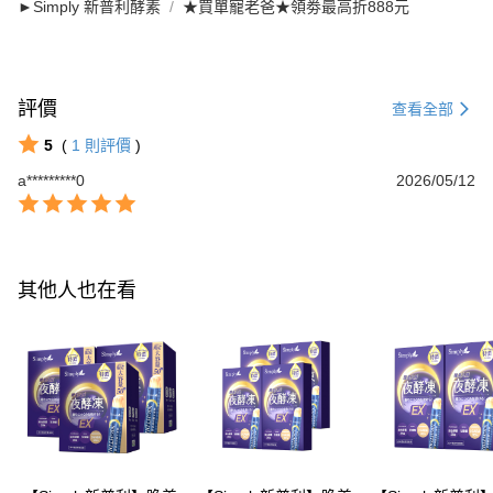
►Simply 新普利酵素
★買單寵老爸★領劵最高折888元
評價
查看全部
5
(
1
則評價
)
a*********0
2026/05/12
其他人也在看