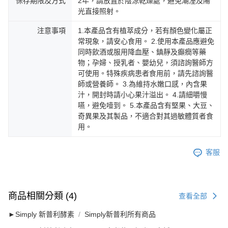
保存期限及方式
2年，請放置於陰涼乾燥處，避免潮溼及陽
光直接照射。
注意事項
1.本產品含有植萃成分，若有顏色變化屬正
常現象，請安心食用。 2.使用本產品應避免
同時飲酒或服用降血壓、鎮靜及癲癇等藥
物；孕婦、授乳者、嬰幼兒，須諮詢醫師方
可使用。特殊疾病患者食用前，請先諮詢醫
師或營養師。 3.為維持水嫩口感，內含果
汁，開封時請小心果汁溢出。 4.請細嚼慢
嚥，避免噎到。 5.本產品含有堅果、大豆、
奇異果及其製品，不適合對其過敏體質者食
用。
客服
商品相關分類 (4)
查看全部
►Simply 新普利酵素
Simply新普利所有商品