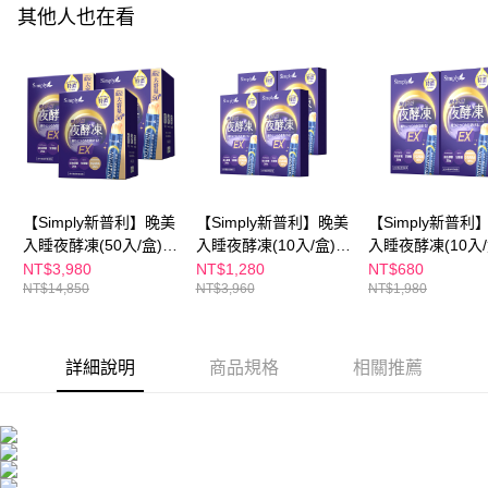
其他人也在看
２．訂單成立數日內，您將收到繳費通知簡訊。
每筆NT$100，滿NT$600(含以上)免運費
３．收到繳費通知簡訊後14天內，點擊此簡訊中的連結，可透過四大超商／
ATM／網路銀行／等多元方式進行付款，方視為交易完成。
萊爾富取貨付款
※ 請注意：結帳手續完成當下不需立刻繳費，但若您需要取消訂單，請聯絡
每筆NT$100，滿NT$600(含以上)免運費
購買商品的店家。未經商家同意取消之訂單仍視為有效，需透過AFTEE先享
後付繳納相關費用。
付款後萊爾富取貨
※ 交易是否成功請以「AFTEE先享後付 」之結帳頁面顯示為準，若有關於
是否繳費成功／繳費後需取消欲退款等相關疑問，請聯繫「AFTEE先享後付
每筆NT$100，滿NT$600(含以上)免運費
客戶支援中心」
https://netprotections.freshdesk.com/support/home
7-11付款取貨
【注意事項】
【Simply新普利】晚美
【Simply新普利】晚美
【Simply新普利
１．透過由恩沛科技股份有限公司提供之「AFTEE先享後付」服務完成之交
每筆NT$100，滿NT$600(含以上)免運費
入睡夜酵凍(50入/盒)
入睡夜酵凍(10入/盒)
入睡夜酵凍(10入/
易，需依本服務之必要範圍內提供個人資料，並將交易相關給付款項請求債
(x3盒)
(x4盒)
(x2盒)
NT$3,980
NT$1,280
NT$680
權轉讓予恩沛科技股份有限公司。
付款後7-11取貨
NT$14,850
NT$3,960
NT$1,980
２．關於個人資料處理事宜，請瀏覽以下網址：
每筆NT$100，滿NT$600(含以上)免運費
https://aftee.tw/terms/#terms3
３．未成年的使用者請事先徵得法定代理人或監護人之同意方可使用
宅配
「AFTEE先享後付」，若未經同意申辦者引起之損失，本公司不負相關責
詳細說明
商品規格
相關推薦
任。
每筆NT$100，滿NT$600(含以上)免運費
４．使用「AFTEE先享後付」時，將依據個別帳號之用戶狀況，依本公司即
時審查核予不同之上限額度；若仍有額度不足之情形，本公司將視審查結果
離島配送
請求用戶進行身份認證。
每筆NT$150，滿NT$1,500(含以上)免運費
５．嚴禁一人註冊多個帳號或使用他人資訊註冊。若發現惡意使用之情形，
恩沛科技股份有限公司將有權停止該用戶之使用額度並採取法律行動。
海外配送
查看運費