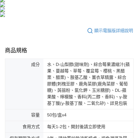
海外配送(澳門)
查看運費
海外配送(馬來西亞)
查看運費
顯示電腦版詳細說明
商品規格
成分
水、D-山梨醇(甜味劑)、綜合莓果濃縮汁(蘋
果、蔓越莓、草莓、覆盆莓、櫻桃、黑醋
栗、醋栗)、胺基乙酸、薰衣草精露、綜合
膠體(刺槐豆膠、鹿角菜膠(鹿角菜膠、葡萄
糖)、蒟蒻粉、氯化鉀、玉米糖膠)、DL-蘋
果酸、檸檬酸、香料(丙二醇、香料)、γ-胺
基丁酸(γ-胺基丁酸、二氧化矽)、詳見包裝
容量
50包/盒x4
食用方式
每天1-2包，開封後請立即使用