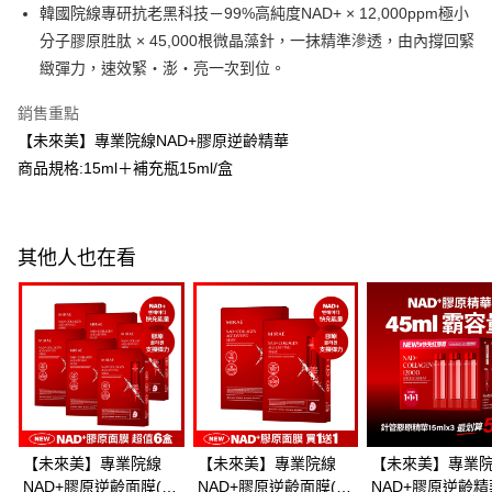
每筆NT$100，滿NT$600(含以上)免運費
韓國院線專研抗老黑科技－99%高純度NAD+ × 12,000ppm極小
３．收到繳費通知簡訊後14天內，點擊此簡訊中的連結，可透過四大超商／
ATM／網路銀行／等多元方式進行付款，方視為交易完成。
分子膠原胜肽 × 45,000根微晶藻針，一抹精準滲透，由內撐回緊
萊爾富取貨付款
※ 請注意：結帳手續完成當下不需立刻繳費，但若您需要取消訂單，請聯絡
緻彈力，速效緊・澎・亮一次到位。
每筆NT$100，滿NT$600(含以上)免運費
購買商品的店家。未經商家同意取消之訂單仍視為有效，需透過AFTEE先享
後付繳納相關費用。
銷售重點
付款後萊爾富取貨
※ 交易是否成功請以「AFTEE先享後付 」之結帳頁面顯示為準，若有關於
是否繳費成功／繳費後需取消欲退款等相關疑問，請聯繫「AFTEE先享後付
【未來美】專業院線NAD+膠原逆齡精華
每筆NT$100，滿NT$600(含以上)免運費
客戶支援中心」
https://netprotections.freshdesk.com/support/home
商品規格:15ml＋補充瓶15ml/盒
7-11付款取貨
【注意事項】
１．透過由恩沛科技股份有限公司提供之「AFTEE先享後付」服務完成之交
每筆NT$100，滿NT$600(含以上)免運費
易，需依本服務之必要範圍內提供個人資料，並將交易相關給付款項請求債
權轉讓予恩沛科技股份有限公司。
付款後7-11取貨
其他人也在看
２．關於個人資料處理事宜，請瀏覽以下網址：
每筆NT$100，滿NT$600(含以上)免運費
https://aftee.tw/terms/#terms3
３．未成年的使用者請事先徵得法定代理人或監護人之同意方可使用
宅配
「AFTEE先享後付」，若未經同意申辦者引起之損失，本公司不負相關責
任。
每筆NT$100，滿NT$600(含以上)免運費
４．使用「AFTEE先享後付」時，將依據個別帳號之用戶狀況，依本公司即
時審查核予不同之上限額度；若仍有額度不足之情形，本公司將視審查結果
離島配送
請求用戶進行身份認證。
每筆NT$150，滿NT$1,500(含以上)免運費
５．嚴禁一人註冊多個帳號或使用他人資訊註冊。若發現惡意使用之情形，
恩沛科技股份有限公司將有權停止該用戶之使用額度並採取法律行動。
【未來美】專業院線
【未來美】專業院線
【未來美】專業
海外配送
查看運費
NAD+膠原逆齡面膜(3
NAD+膠原逆齡面膜(3
NAD+膠原逆齡