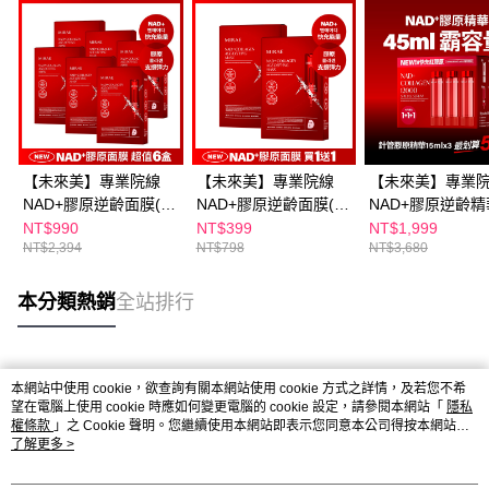
【未來美】專業院線
【未來美】專業院線
【未來美】專業
NAD+膠原逆齡面膜(3
NAD+膠原逆齡面膜(3
NAD+膠原逆齡
片/盒) x6盒
片/盒) 買1送1
充包 (3件/盒)
NT$990
NT$399
NT$1,999
NT$2,394
NT$798
NT$3,680
本分類熱銷
全站排行
熱門標籤
本網站中使用 cookie，欲查詢有關本網站使用 cookie 方式之詳情，及若您不希
望在電腦上使用 cookie 時應如何變更電腦的 cookie 設定，請參閱本網站「
隱私
權條款
」之 Cookie 聲明。您繼續使用本網站即表示您同意本公司得按本網站使
用條款之 Cookie 聲明使用 cookie。
了解更多 >