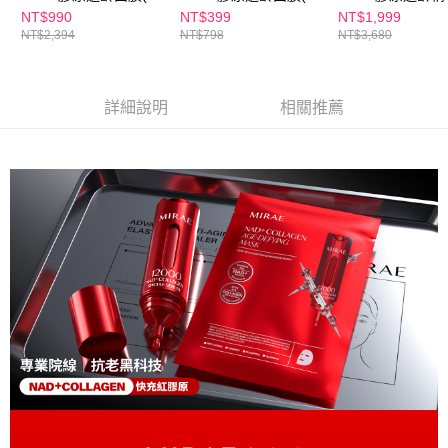
海外配送(澳門)
查看運費
片/盒) x6盒
片/盒) 買1送1
充包 (3件/盒)
NT$990
NT$399
NT$1,999
NT$2,394
NT$798
NT$3,680
海外配送(馬來西亞)
查看運費
海外配送(澳洲)
查看運費
詳細說明
相關推薦