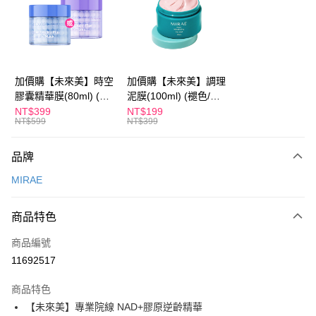
Apple Pay
街口支付
悠遊付
加價購【未來美】時空
加價購【未來美】調理
膠囊精華膜(80ml) (褪
泥膜(100ml) (褪色/盒
Google Pay
色/盒損/短效良品)
損/短效良品)
NT$399
NT$199
NT$599
NT$399
全盈+PAY
AFTEE先享後付
品牌
相關說明
MIRAE
【關於「AFTEE先享後付」】
ATM付款
AFTEE先享後付是「在收到商品之後才付款」的支付方式。 讓您購物簡單
便利好安心！
商品特色
１．簡單：不需註冊會員、不需綁卡、不需儲值。
運送方式
２．便利：只要手機號碼，簡訊認證，即可結帳。
商品編號
３．安心：先確認商品／服務後，再付款。
全家付款取貨
11692517
每筆NT$100，滿NT$600(含以上)免運費
【「AFTEE先享後付」結帳流程】
１．於結帳方式選擇「AFTEE先享後付」後，將跳轉至「AFTEE先享後付」
商品特色
付款後全家取貨
結帳頁面，進行簡訊認證並確認金額後，即可完成結帳。
【未來美】專業院線 NAD+膠原逆齡精華
２．訂單成立數日內，您將收到繳費通知簡訊。