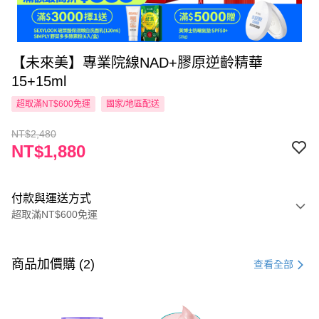
【未來美】專業院線NAD+膠原逆齡精華
15+15ml
超取滿NT$600免運
國家/地區配送
NT$2,480
NT$1,880
付款與運送方式
超取滿NT$600免運
付款方式
信用卡一次付款
商品加價購 (2)
查看全部
超商取貨付款
LINE Pay