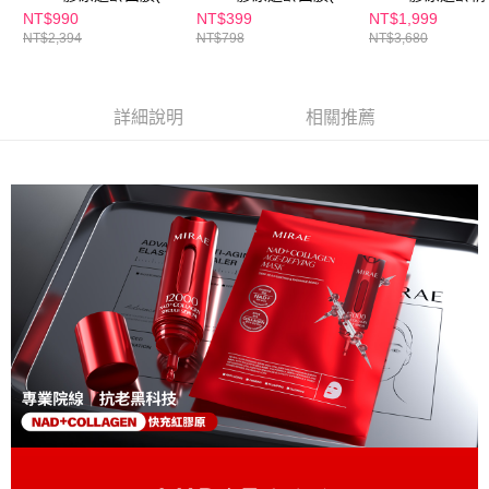
海外配送(澳門)
查看運費
片/盒) x6盒
片/盒) 買1送1
充包 (3件/盒)
NT$990
NT$399
NT$1,999
NT$2,394
NT$798
NT$3,680
海外配送(馬來西亞)
查看運費
海外配送(澳洲)
查看運費
詳細說明
相關推薦