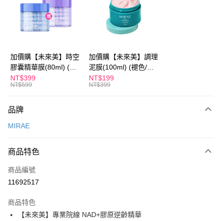
Apple Pay
街口支付
悠遊付
加價購【未來美】時空
加價購【未來美】調理
膠囊精華膜(80ml) (褪
泥膜(100ml) (褪色/盒
Google Pay
色/盒損/短效良品)
損/短效良品)
NT$399
NT$199
NT$599
NT$399
全盈+PAY
AFTEE先享後付
品牌
相關說明
MIRAE
【關於「AFTEE先享後付」】
ATM付款
AFTEE先享後付是「在收到商品之後才付款」的支付方式。 讓您購物簡單
便利好安心！
商品特色
１．簡單：不需註冊會員、不需綁卡、不需儲值。
運送方式
２．便利：只要手機號碼，簡訊認證，即可結帳。
商品編號
３．安心：先確認商品／服務後，再付款。
全家付款取貨
11692517
每筆NT$100，滿NT$600(含以上)免運費
【「AFTEE先享後付」結帳流程】
１．於結帳方式選擇「AFTEE先享後付」後，將跳轉至「AFTEE先享後付」
商品特色
付款後全家取貨
結帳頁面，進行簡訊認證並確認金額後，即可完成結帳。
【未來美】專業院線 NAD+膠原逆齡精華
２．訂單成立數日內，您將收到繳費通知簡訊。