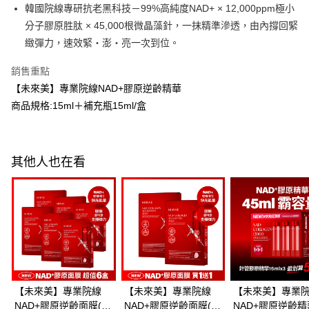
每筆NT$100，滿NT$600(含以上)免運費
韓國院線專研抗老黑科技－99%高純度NAD+ × 12,000ppm極小
３．收到繳費通知簡訊後14天內，點擊此簡訊中的連結，可透過四大超商／
ATM／網路銀行／等多元方式進行付款，方視為交易完成。
分子膠原胜肽 × 45,000根微晶藻針，一抹精準滲透，由內撐回緊
萊爾富取貨付款
※ 請注意：結帳手續完成當下不需立刻繳費，但若您需要取消訂單，請聯絡
緻彈力，速效緊・澎・亮一次到位。
每筆NT$100，滿NT$600(含以上)免運費
購買商品的店家。未經商家同意取消之訂單仍視為有效，需透過AFTEE先享
後付繳納相關費用。
銷售重點
付款後萊爾富取貨
※ 交易是否成功請以「AFTEE先享後付 」之結帳頁面顯示為準，若有關於
是否繳費成功／繳費後需取消欲退款等相關疑問，請聯繫「AFTEE先享後付
【未來美】專業院線NAD+膠原逆齡精華
每筆NT$100，滿NT$600(含以上)免運費
客戶支援中心」
https://netprotections.freshdesk.com/support/home
商品規格:15ml＋補充瓶15ml/盒
7-11付款取貨
【注意事項】
１．透過由恩沛科技股份有限公司提供之「AFTEE先享後付」服務完成之交
每筆NT$100，滿NT$600(含以上)免運費
易，需依本服務之必要範圍內提供個人資料，並將交易相關給付款項請求債
權轉讓予恩沛科技股份有限公司。
付款後7-11取貨
其他人也在看
２．關於個人資料處理事宜，請瀏覽以下網址：
每筆NT$100，滿NT$600(含以上)免運費
https://aftee.tw/terms/#terms3
３．未成年的使用者請事先徵得法定代理人或監護人之同意方可使用
宅配
「AFTEE先享後付」，若未經同意申辦者引起之損失，本公司不負相關責
任。
每筆NT$100，滿NT$600(含以上)免運費
４．使用「AFTEE先享後付」時，將依據個別帳號之用戶狀況，依本公司即
時審查核予不同之上限額度；若仍有額度不足之情形，本公司將視審查結果
離島配送
請求用戶進行身份認證。
每筆NT$150，滿NT$1,500(含以上)免運費
５．嚴禁一人註冊多個帳號或使用他人資訊註冊。若發現惡意使用之情形，
恩沛科技股份有限公司將有權停止該用戶之使用額度並採取法律行動。
【未來美】專業院線
【未來美】專業院線
【未來美】專業
海外配送
查看運費
NAD+膠原逆齡面膜(3
NAD+膠原逆齡面膜(3
NAD+膠原逆齡