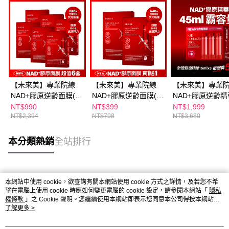
【未來美】專業院線
【未來美】專業院線
【未來美】專業
NAD+膠原逆齡面膜(3
NAD+膠原逆齡面膜(3
NAD+膠原逆齡
片/盒) x6盒
片/盒) 買1送1
充包 (3件/盒)
NT$990
NT$399
NT$1,999
NT$2,394
NT$798
NT$3,680
本分類熱銷
全站排行
熱門標籤
本網站中使用 cookie，欲查詢有關本網站使用 cookie 方式之詳情，及若您不希
望在電腦上使用 cookie 時應如何變更電腦的 cookie 設定，請參閱本網站「
隱私
權條款
」之 Cookie 聲明。您繼續使用本網站即表示您同意本公司得按本網站使
用條款之 Cookie 聲明使用 cookie。
了解更多 >