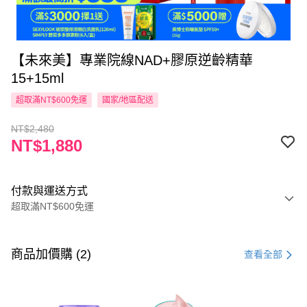
【未來美】專業院線NAD+膠原逆齡精華
15+15ml
超取滿NT$600免運
國家/地區配送
NT$2,480
NT$1,880
付款與運送方式
超取滿NT$600免運
付款方式
信用卡一次付款
商品加價購 (2)
查看全部
超商取貨付款
LINE Pay