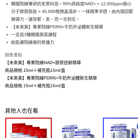
每筆NT$100，滿NT$600(含以上)免運費
韓國院線專研抗老黑科技－99%高純度NAD+ × 12,000ppm極小
３．收到繳費通知簡訊後14天內，點擊此簡訊中的連結，可透過四大超商／
ATM／網路銀行／等多元方式進行付款，方視為交易完成。
分子膠原胜肽 × 45,000根微晶藻針，一抹精準滲透，由內撐回緊
萊爾富取貨付款
※ 請注意：結帳手續完成當下不需立刻繳費，但若您需要取消訂單，請聯絡
緻彈力，速效緊・澎・亮一次到位。
每筆NT$100，滿NT$600(含以上)免運費
購買商品的店家。未經商家同意取消之訂單仍視為有效，需透過AFTEE先享
後付繳納相關費用。
【未來美】專業院線PDRN+牛奶外泌體新生精華
付款後萊爾富取貨
※ 交易是否成功請以「AFTEE先享後付 」之結帳頁面顯示為準，若有關於
一支抵3種韓國美容課程
是否繳費成功／繳費後需取消欲退款等相關疑問，請聯繫「AFTEE先享後付
每筆NT$100，滿NT$600(含以上)免運費
給肌膚院線級的修護力
客戶支援中心」
https://netprotections.freshdesk.com/support/home
7-11付款取貨
【注意事項】
銷售重點
１．透過由恩沛科技股份有限公司提供之「AFTEE先享後付」服務完成之交
每筆NT$100，滿NT$600(含以上)免運費
【未來美】專業院線NAD+膠原逆齡精華
易，需依本服務之必要範圍內提供個人資料，並將交易相關給付款項請求債
商品規格:15ml＋補充瓶15ml/盒
權轉讓予恩沛科技股份有限公司。
付款後7-11取貨
２．關於個人資料處理事宜，請瀏覽以下網址：
【未來美】專業院線PDRN+牛奶外泌體新生精華
每筆NT$100，滿NT$600(含以上)免運費
https://aftee.tw/terms/#terms3
商品規格:15ml＋補充瓶15ml/盒
３．未成年的使用者請事先徵得法定代理人或監護人之同意方可使用
宅配
「AFTEE先享後付」，若未經同意申辦者引起之損失，本公司不負相關責
任。
每筆NT$100，滿NT$600(含以上)免運費
４．使用「AFTEE先享後付」時，將依據個別帳號之用戶狀況，依本公司即
時審查核予不同之上限額度；若仍有額度不足之情形，本公司將視審查結果
其他人也在看
離島配送
請求用戶進行身份認證。
每筆NT$150，滿NT$1,500(含以上)免運費
５．嚴禁一人註冊多個帳號或使用他人資訊註冊。若發現惡意使用之情形，
恩沛科技股份有限公司將有權停止該用戶之使用額度並採取法律行動。
海外配送
查看運費