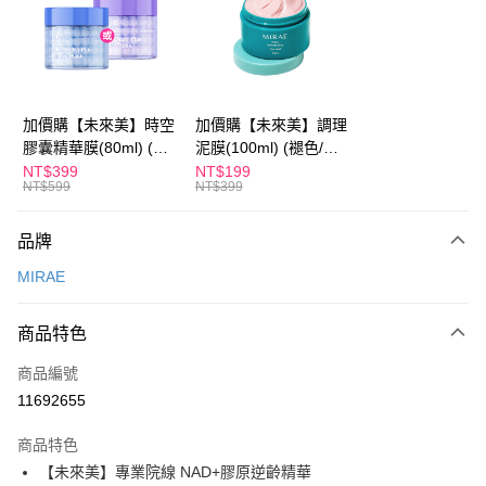
Apple Pay
街口支付
悠遊付
加價購【未來美】時空
加價購【未來美】調理
膠囊精華膜(80ml) (褪
泥膜(100ml) (褪色/盒
Google Pay
色/盒損/短效良品)
損/短效良品)
NT$399
NT$199
NT$599
NT$399
全盈+PAY
AFTEE先享後付
品牌
相關說明
MIRAE
【關於「AFTEE先享後付」】
ATM付款
AFTEE先享後付是「在收到商品之後才付款」的支付方式。 讓您購物簡單
便利好安心！
商品特色
１．簡單：不需註冊會員、不需綁卡、不需儲值。
運送方式
２．便利：只要手機號碼，簡訊認證，即可結帳。
商品編號
３．安心：先確認商品／服務後，再付款。
全家付款取貨
11692655
每筆NT$100，滿NT$600(含以上)免運費
【「AFTEE先享後付」結帳流程】
１．於結帳方式選擇「AFTEE先享後付」後，將跳轉至「AFTEE先享後付」
商品特色
付款後全家取貨
結帳頁面，進行簡訊認證並確認金額後，即可完成結帳。
【未來美】專業院線 NAD+膠原逆齡精華
２．訂單成立數日內，您將收到繳費通知簡訊。