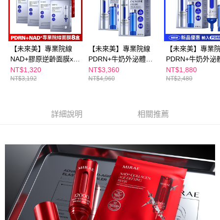
海外配送(澳門)
查看運費
海外配送(馬來西亞)
查看運費
海外配送(澳洲)
查看運費
【未來美】專業院線
【未來美】專業院線
【未來美】專業
NAD+膠原逆齡面膜x4
PDRN+牛奶外泌體新
PDRN+牛奶外泌
盒+ PDRN+牛奶外泌
生精華 x2
生精華 30ml
NT$1,320
NT$3,360
NT$1,880
NT$3,192
NT$4,960
NT$2,480
體新生面膜x4盒
詳細說明
相關推薦