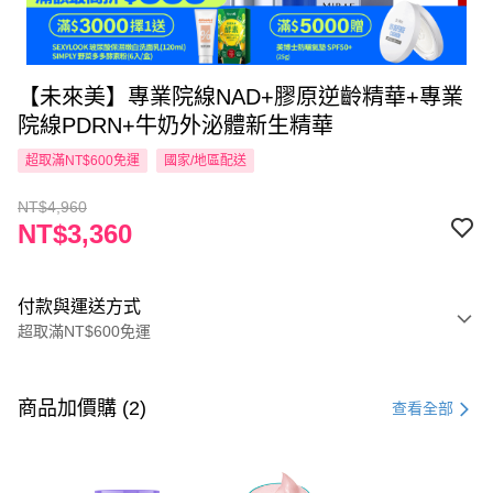
【未來美】專業院線NAD+膠原逆齡精華+專業
院線PDRN+牛奶外泌體新生精華
超取滿NT$600免運
國家/地區配送
NT$4,960
NT$3,360
付款與運送方式
超取滿NT$600免運
付款方式
信用卡一次付款
商品加價購 (2)
查看全部
超商取貨付款
LINE Pay