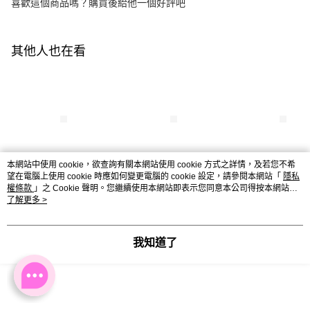
喜歡這個商品嗎？購買後給他一個好評吧
其他人也在看
本網站中使用 cookie，欲查詢有關本網站使用 cookie 方式之詳情，及若您不希
望在電腦上使用 cookie 時應如何變更電腦的 cookie 設定，請參閱本網站「
隱私
【未來美】專業院線
【未來美】專業院線
【未來美】專業
權條款
」之 Cookie 聲明。您繼續使用本網站即表示您同意本公司得按本網站使
NAD+膠原逆齡面膜(3
NAD+膠原逆齡面膜(3
NAD+膠原逆齡精
用條款之 Cookie 聲明使用 cookie。
了解更多 >
片/盒) x6盒
片/盒) 買1送1
15+15ml
NT$990
NT$399
NT$1,880
NT$2,394
NT$798
NT$2,480
我知道了
本分類熱銷
全站排行