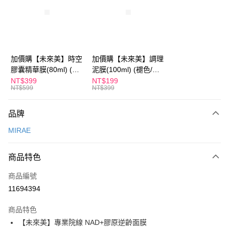
Apple Pay
街口支付
悠遊付
加價購【未來美】時空
加價購【未來美】調理
膠囊精華膜(80ml) (褪
泥膜(100ml) (褪色/盒
Google Pay
色/盒損/短效良品)
損/短效良品)
NT$399
NT$199
NT$599
NT$399
全盈+PAY
AFTEE先享後付
品牌
相關說明
MIRAE
【關於「AFTEE先享後付」】
ATM付款
AFTEE先享後付是「在收到商品之後才付款」的支付方式。 讓您購物簡單
便利好安心！
商品特色
１．簡單：不需註冊會員、不需綁卡、不需儲值。
運送方式
２．便利：只要手機號碼，簡訊認證，即可結帳。
商品編號
３．安心：先確認商品／服務後，再付款。
全家付款取貨
11694394
每筆NT$100，滿NT$600(含以上)免運費
【「AFTEE先享後付」結帳流程】
１．於結帳方式選擇「AFTEE先享後付」後，將跳轉至「AFTEE先享後付」
商品特色
付款後全家取貨
結帳頁面，進行簡訊認證並確認金額後，即可完成結帳。
【未來美】專業院線 NAD+膠原逆齡面膜
２．訂單成立數日內，您將收到繳費通知簡訊。