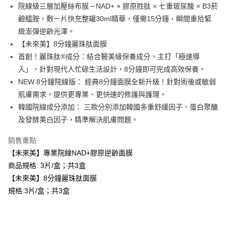
每筆NT$100，滿NT$600(含以上)免運費
院線級三層加壓絲布膜－NAD+ × 膠原胜肽 × 七重玻尿酸 × B3菸
３．收到繳費通知簡訊後14天內，點擊此簡訊中的連結，可透過四大超商／
ATM／網路銀行／等多元方式進行付款，方視為交易完成。
鹼醯胺，敷一片快充整罐30ml精華，僅需15分鐘，瞬間重拾緊
萊爾富取貨付款
※ 請注意：結帳手續完成當下不需立刻繳費，但若您需要取消訂單，請聯絡
緻澎彈逆齡光澤。
每筆NT$100，滿NT$600(含以上)免運費
購買商品的店家。未經商家同意取消之訂單仍視為有效，需透過AFTEE先享
後付繳納相關費用。
【未來美】8分鐘麗珠肽面膜
付款後萊爾富取貨
※ 交易是否成功請以「AFTEE先享後付 」之結帳頁面顯示為準，若有關於
首創！麗珠肽®成分：結合醫美級保養成分，主打「極速導
是否繳費成功／繳費後需取消欲退款等相關疑問，請聯繫「AFTEE先享後付
每筆NT$100，滿NT$600(含以上)免運費
入」，針對現代人忙碌生活設計，8分鐘即可完成高效保養。
客戶支援中心」
https://netprotections.freshdesk.com/support/home
NEW 8分鐘院線版： 經典8分鐘面膜全新升級！針對術後或敏弱
7-11付款取貨
【注意事項】
肌膚需求，提供更專業、更快速的修護與護理。
１．透過由恩沛科技股份有限公司提供之「AFTEE先享後付」服務完成之交
每筆NT$100，滿NT$600(含以上)免運費
韓國院線成分添加： 三款分別添加韓國多重舒緩因子、蛋白聚醣
易，需依本服務之必要範圍內提供個人資料，並將交易相關給付款項請求債
權轉讓予恩沛科技股份有限公司。
付款後7-11取貨
及發酵美白因子，精準解決肌膚問題。
２．關於個人資料處理事宜，請瀏覽以下網址：
每筆NT$100，滿NT$600(含以上)免運費
https://aftee.tw/terms/#terms3
銷售重點
３．未成年的使用者請事先徵得法定代理人或監護人之同意方可使用
宅配
「AFTEE先享後付」，若未經同意申辦者引起之損失，本公司不負相關責
【未來美】專業院線NAD+膠原逆齡面膜
任。
每筆NT$100，滿NT$600(含以上)免運費
商品規格: 3片/盒；共3盒
４．使用「AFTEE先享後付」時，將依據個別帳號之用戶狀況，依本公司即
【未來美】8分鐘麗珠肽面膜
時審查核予不同之上限額度；若仍有額度不足之情形，本公司將視審查結果
離島配送
請求用戶進行身份認證。
規格:3片/盒；共3盒
每筆NT$150，滿NT$1,500(含以上)免運費
５．嚴禁一人註冊多個帳號或使用他人資訊註冊。若發現惡意使用之情形，
恩沛科技股份有限公司將有權停止該用戶之使用額度並採取法律行動。
海外配送
查看運費