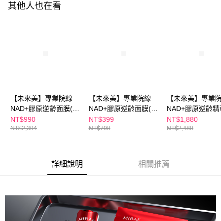
其他人也在看
海外配送(澳門)
查看運費
海外配送(馬來西亞)
查看運費
海外配送(澳洲)
查看運費
【未來美】專業院線
【未來美】專業院線
【未來美】專業
NAD+膠原逆齡面膜(3
NAD+膠原逆齡面膜(3
NAD+膠原逆齡精
片/盒) x6盒
片/盒) 買1送1
15+15ml
NT$990
NT$399
NT$1,880
NT$2,394
NT$798
NT$2,480
詳細說明
相關推薦