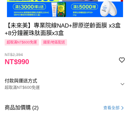
【未來美】專業院線NAD+膠原逆齡面膜 x3盒
+8分鐘麗珠肽面膜x3盒
超取滿NT$600免運
國家/地區配送
NT$2,394
NT$990
付款與運送方式
超取滿NT$600免運
付款方式
信用卡一次付款
商品加價購 (2)
查看全部
超商取貨付款
LINE Pay