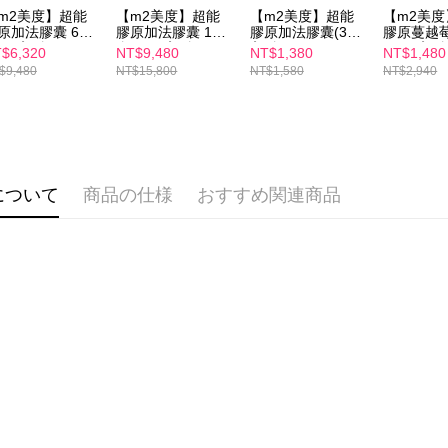
cs_tw@netp
m2美度】超能
【m2美度】超能
【m2美度】超能
【m2美
を、必要な
原加法膠囊 6盒
膠原加法膠囊 10
膠原加法膠囊(30
膠原蔓越莓
AFTEE
(30入/盒)
盒組(30入/盒)
入/盒)
組(10入/盒
$6,320
NT$9,480
NT$1,380
NT$1,480
意いただ
$9,480
NT$15,800
NT$1,580
NT$2,940
について
商品の仕様
おすすめ関連商品