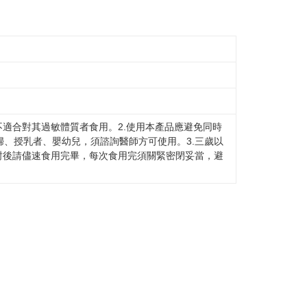
不適合對其過敏體質者食用。2.使用本產品應避免同時
、授乳者、嬰幼兒，須諮詢醫師方可使用。3.三歲以
封後請儘速食用完畢，每次食用完須關緊密閉妥當，避