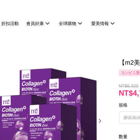
折扣活動
會員好康
全球購物
愛美情報
【m2美
コンビニ受
NT$6,320
NT$4,
規格
膠原加法
数量