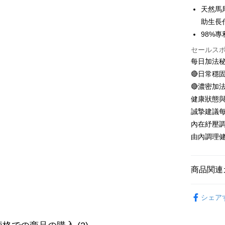
天然馬
Plus Pay
助生長
AFTEE
98%
説明
セールス
一、 AF
每日加法
ATM払い
1.お支払
🔴日常穩
ドウが表
2.SMS
🔴濃密加
3.注文す
配送方法
健康狀態
す。
4.ご注文
誠摯建議每
全家付款
員の場合は
內在紓壓
配送毎にNT
5.商品受
由內調理
たはアプリ
付款後全
ングでお
配送毎にNT
代金納付期
商品関連
プリをダウ
萊爾富取
以内まで
►m2 美度
配送毎にNT
シェア
お支払期限
【保健/醫
付款後萊
もとに計算
期限を延
►m2 美度
配送毎にNT