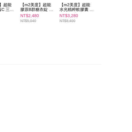
rotections.co.jp
にご連絡ください。上記に示した個人情報
度】超能
【m2美度】超能
【m2美度】超能
【m2美度】超能
購入注文書とあわせてAFTEEにご提供いただく、または
C 三盒
膠原B群糖衣錠 三
水光精粹軟膠囊 五
水光精粹軟膠囊
にあなたの個人情報の収集、処理、利用を許可することににご同
)
盒組(60錠/盒)
盒組(24入/盒)
(24入/盒)+超能膠
NT$2,480
NT$3,280
NT$1,980
けない場合は、当サービスを選択しないでください。
原C粉(30入/盒)x2
NT$5,040
NT$8,400
NT$4,440