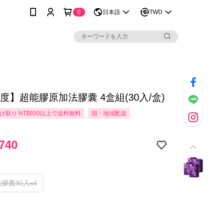
0
日本語
TWD
度】超能膠原加法膠囊 4盒組(30入/盒)
け取り NT$600以上で送料無料
国・地域配送
740
膠囊30入x4