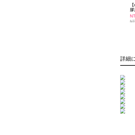
【
膠
組
NT
NT
詳細