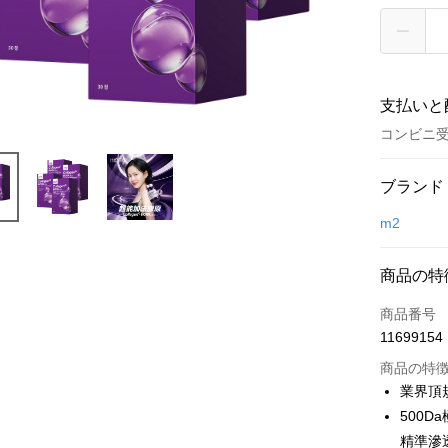
支払いと
コンビニ受
お支払い
ブランド
クレジット
m2
コンビニ
商品の特
LINE Pay
商品番号
Apple Pay
11699154
JKOPAY
商品の特
業界頂
Easy Walle
500
精準滲
Google Pa