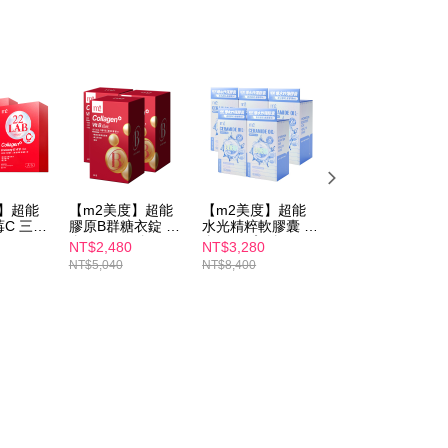
度】超能
【m2美度】超能
【m2美度】超能
【m2美度】超能
C 三盒
膠原B群糖衣錠 三
水光精粹軟膠囊 五
水光精粹軟膠囊
)
盒組(60錠/盒)
盒組(24入/盒)
(24入/盒)+超能膠
NT$2,480
NT$3,280
NT$1,980
原C粉(30入/盒)x2
NT$5,040
NT$8,400
NT$4,440