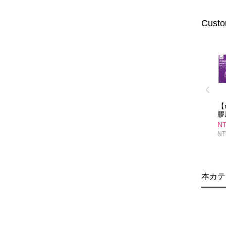
Custo
【
膠
組
NT
NT
本カテ