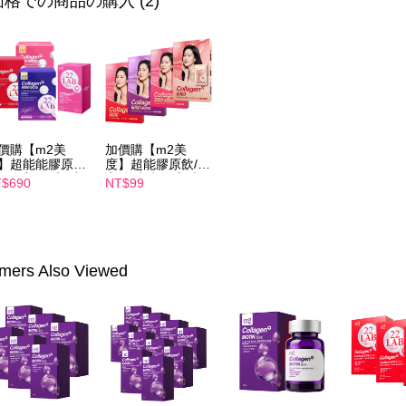
格での商品の購入 (2)
（例：予
の有無に関
7-11付款
二、支払
配送毎にNT
1.初回 
き、限度
付款後7-1
2.決済金額
配送毎にNT
3.現在、
宅配
價購【m2美
加價購【m2美
三、利用規
】超能能膠原飲
度】超能膠原飲/晚
プロテクシ
配送毎にNT
入/晚安飲4入/水
安飲/水光飲/新生
$690
NT$99
します。
飲4入/新生飲4
飲-孫藝珍推薦(任
文者の氏
離島配送
-孫藝珍推薦(任
選1盒)
これに限ら
1盒)
配送毎にNT
されます。
AFTEE
海外配送
明』をご
mers Also Viewed
海外配送(
AFTEE
なります。
海外配送(
延滞納金
後見人の同
海外配送(
個人情報
を行使し