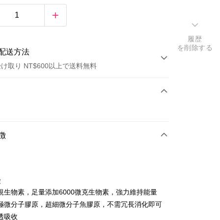
履歴
を削除する
配送方法
け取り NT$600以上で送料無料
方法
カード1回払い
店頭代金引換
徴
徴
規生物素，足量添加6000微克生物素，強力維持能量
t
Da極微分子膠原，超細微分子魚膠原，不需冗長消化即可
透吸收
y