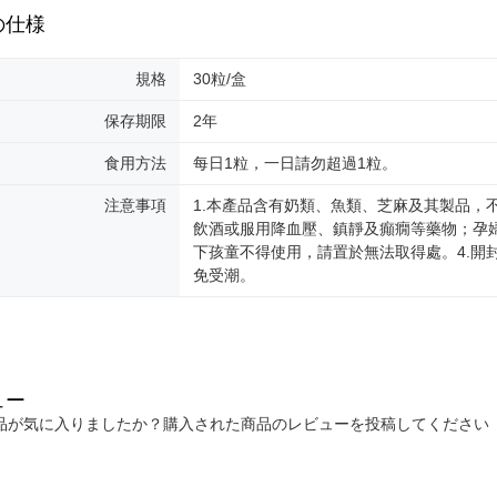
の仕様
規格
30粒/盒
保存期限
2年
食用方法
每日1粒，一日請勿超過1粒。
注意事項
1.本產品含有奶類、魚類、芝麻及其製品，
飲酒或服用降血壓、鎮靜及癲癇等藥物；孕婦
下孩童不得使用，請置於無法取得處。4.開
免受潮。
ュー
品が気に入りましたか？購入された商品のレビューを投稿してください