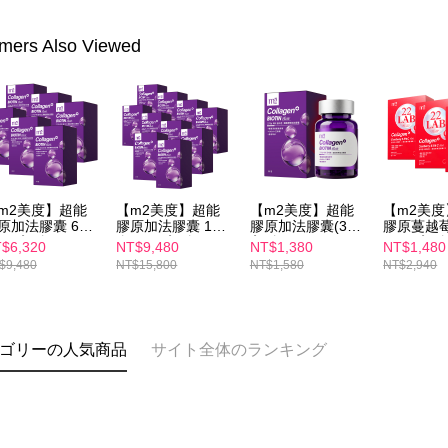
mers Also Viewed
m2美度】超能
【m2美度】超能
【m2美度】超能
【m2美
原加法膠囊 6盒
膠原加法膠囊 10
膠原加法膠囊(30
膠原蔓越莓
(30入/盒)
盒組(30入/盒)
入/盒)
組(10入/盒
$6,320
NT$9,480
NT$1,380
NT$1,480
$9,480
NT$15,800
NT$1,580
NT$2,940
ゴリーの人気商品
サイト全体のランキング