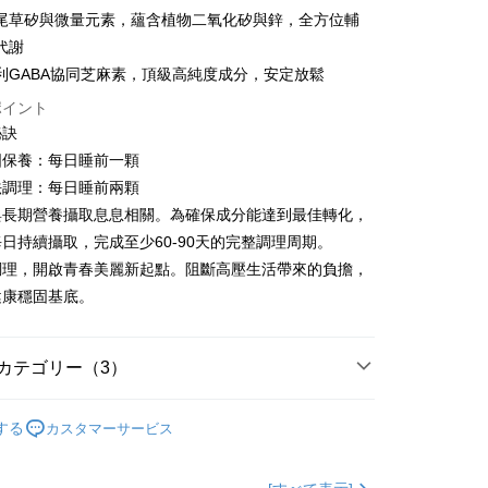
尾草矽與微量元素，蘊含植物二氧化矽與鋅，全方位輔
代謝
代金後払い
專利GABA協同芝麻素，頂級高純度成分，安定放鬆
ポイント
TEE代金後払いについて
秘訣
い方法でAFTEE代金後払いを選択すると、携帯電話認証ウィン
固保養：每日睡前一顆
示されます。
で認証してお支払い手続を進めてください。
法調理：每日睡前兩顆
るときのお支払いは不要です。商品はご指定の住所に配送されま
與長期營養攝取息息相關。為確保成分能達到最佳轉化，
が完了すると、携帯に支払い通知のSMSが届きます。アプリ会
日持續攝取，完成至少60-90天的完整調理周期。
取貨
、AFTEE アプリプッシュ通知が届きます。
調理，開啟青春美麗新起點。阻斷高壓生活帶來的負擔，
$100、NT$600以上で送料無料
け取り時のお支払いは不要です。商品を確かめてから、SMSま
健康穩固基底。
の通知に従って、4大コンビニ、またはATM/オンラインバンキ
家取貨
支払いください。
$100、NT$600以上で送料無料
限は最短で 14 日以内ですので、ご注意ください。AFTEE ア
カテゴリー（3）
ンロードして AFTEE 会員になるとお支払い期限を最長 45 日
貨付款
延長できます。
m2美度 所有商品
$100、NT$600以上で送料無料
する
カスタマーサービス
は、ショップが請求した期日と、AFTEEで延長できる日数を
材】
美肌美顏
爾富取貨
されます。AFTEEで注文すると、商品を受け取るまで支払い
長できますが、商品を期限内に受け取れない場合があります
新品上市 / 膠原加法膠囊登場
$100、NT$600以上で送料無料