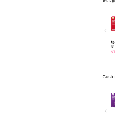
追加価
加
度
4
NT
光
入
選
Custo