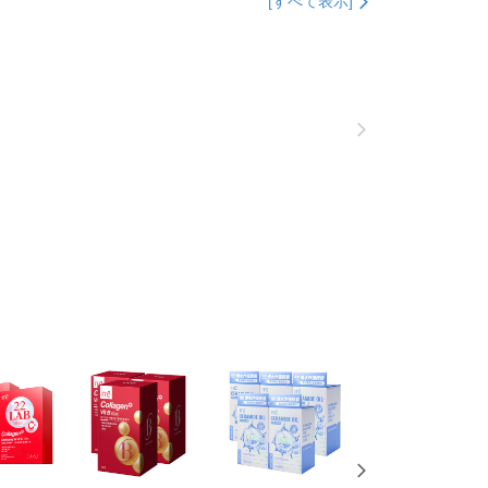
[すべて表示]
約商品や商品到着日が比較的遅い商品）。そのため、商品到着
わらず、AFTEEで指定された期限内にお支払いください。
取貨
い限度額
$100、NT$600以上で送料無料
AFTEEを ご利用の際に、認証結果及び当社の審査の結果に基づ
額が設定されます。
1取貨
は最低NT$20です。
$100、NT$600以上で送料無料
台湾の会員のみご利用いただけます。
約「AFTEE代金後払い」（以下当サービスという）はネット
ョンズ（以下 AFTEE という）が提供し、AFTEEが代金を徴収
$100、NT$600以上で送料無料
当サービスご利用の際に提供しなければならない個人情報（注
名、電話番号、受取人の氏名、電話番号、受取人住所を含むが
ない）は、AFTEEに渡され当サービスで必要な範囲内で利用
$150、NT$1,500以上で送料無料
AFTEEの個人情報の収集、処理、利用について、詳細は
公式ホームページの『個人情報の収集、処理及び利用に関する声
送料を確認
参照ください（
https://aftee.tw/privacypolicy/
）。
澳門)
送料を確認
の初回ご利用の際に、審査を通過すれば、最高額がNT$10,000に
支払い期限を過ぎた場合、その金額に基づいて年利20%の遅
馬來西亞)
送料を確認
が加算されます。未成年の利用者は、事前に法定代理人または
意を得ればAFTEEをご利用いただけます。
澳洲)
送料を確認
の処理、利用について疑問がある、または関連する法律の権利
たい場合は、ネットプロテクションズ