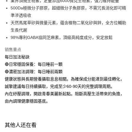
業界頂規生物素，足量添加6000微克生物素，強力維持能量
付款後全家取貨
500Da極微分子膠原，超細微分子魚膠原，不需冗長消化即可精
請留意繳費期限為 14 天。唯有下載 AFTEE App 成為 AFTEE 會員者方能享
每笔NT$100，满NT$600(含以上)免运费
有最長 45 天內付款之服務。
準滲透吸收
萊爾富取貨付款
天然馬尾草矽與微量元素，蘊含植物二氧化矽與鋅，全方位輔助
繳費期限，為商家向您請款的時間，再加上使用AFTEE可延長的天數所計算
每笔NT$100，满NT$600(含以上)免运费
出。使用AFTEE下訂可以延長您收到商品前的繳費天數，但無法保證一定能
生長代謝
夠在期限內收到商品(例如:預購商品或預計到貨時間較長者)。因此無論收到
98%專利GABA協同芝麻素，頂級高純度成分，安定放鬆
付款後萊爾富取貨
商品與否，仍需要請您在AFTEE規定的時間內完成繳費。
每笔NT$100，满NT$600(含以上)免运费
销售重点
二、付款限制
1. 初次使用 AFTEE 時，將依認證結果及本公司審查結果，核予每個人不同
每日加法秘訣
7-11付款取貨
之上限額度
🔴日常穩固保養：每日睡前一顆
2. 結帳金額須大於NT$30
每笔NT$100，满NT$600(含以上)免运费
🔴濃密加法調理：每日睡前兩顆
3. 目前僅支援台灣會員
付款後7-11取貨
健康狀態與長期營養攝取息息相關。為確保成分能達到最佳轉化，
三、聲明條款
每笔NT$100，满NT$600(含以上)免运费
誠摯建議每日持續攝取，完成至少60-90天的完整調理周期。
「AFTEE先享後付」(下稱本服務)乃由恩沛科技股份有限公司(下稱 AFTEE )
所提供，並由 AFTEE 向您收取款項。因使用本服務所須提供之個人資料(包
內在紓壓調理，開啟青春美麗新起點。阻斷高壓生活帶來的負擔，
宅配
含但不限於訂購人姓名、電話，收件人姓名、電話、收件地址)，將交付予
由內調理健康穩固基底。
AFTEE 於本服務必要服務範圍內運用。關於 AFTEE 對於個人資料之蒐集、
每笔NT$100，满NT$600(含以上)免运费
處理、利用，詳參 AFTEE 官網之『個人資料蒐集、處理及利用告知聲明』
（
https://aftee.tw/privacypolicy/
）。
離島配送
每笔NT$150，满NT$1,500(含以上)免运费
其他人还在看
若款項超過繳費期限，將根據當次的金額加收年利率 16% 的逾期滯納金。
未成年的使用者，請事先徵得法定代理人或監護人之同意方可使用