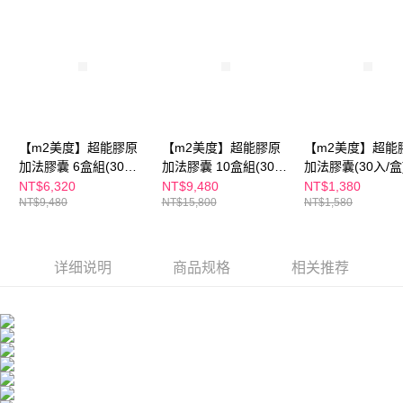
海外配送
查看运费
AFTEE。
海外配送(澳門)
查看运费
若您對於個人資料之處理、利用有任何疑問，或欲行使相關法律權利，請聯
繫恩沛科技股份有限公司。若您不同意我們將上開所示之個人資料，連同必
海外配送(馬來西亞)
查看运费
要之購買訂單資訊提供予 AFTEE ，或讓 AFTEE 蒐集處理利用您的個人資
料，請勿選用本服務。
海外配送(澳洲)
查看运费
【m2美度】超能膠原
【m2美度】超能膠原
【m2美度】超能
加法膠囊 6盒組(30入/
加法膠囊 10盒組(30
加法膠囊(30入/盒
盒)
入/盒)
NT$6,320
NT$9,480
NT$1,380
NT$9,480
NT$15,800
NT$1,580
详细说明
商品规格
相关推荐