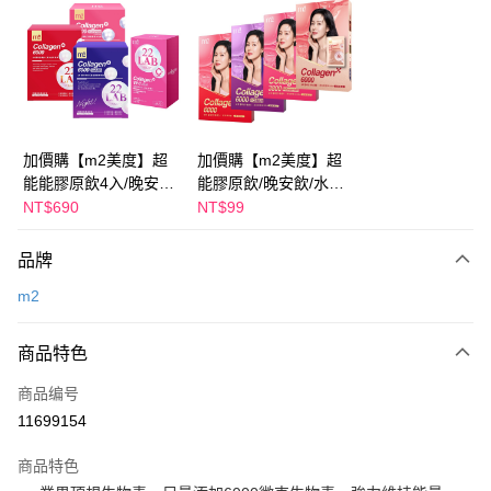
LINE Pay
Apple Pay
街口支付
悠遊付
加價購【m2美度】超
加價購【m2美度】超
能能膠原飲4入/晚安飲
能膠原飲/晚安飲/水光
Google Pay
4入/水光飲4入/新生飲
飲/新生飲-孫藝珍推薦
NT$690
NT$99
4入-孫藝珍推薦(任選1
(任選1盒)
Plus PAY
盒)
品牌
AFTEE先享后付
m2
相关说明
一、關於 AFTEE先享後付
ATM付款
1. 於付款方式選擇AFTEE先享後付，將跳出AFTEE先享後付手機驗證視
商品特色
窗。
2. 進行簡訊驗證之後，即可完成結帳手續。
运送方式
商品编号
3. 訂單確認後不需事先繳費，商品會配送至您的指定地址。
11699154
4. 下訂完成後，您的手機會收到一封繳費通知簡訊，APP會員則會收到
全家付款取貨
AFTEE APP推播通知。
每笔NT$100，满NT$600(含以上)免运费
5. 收到商品當下無需繳費，確認無誤後，請再利用繳費通知簡訊或AFTEE
商品特色
APP於四大便利商店‧ATM/網銀等方式進行付款。