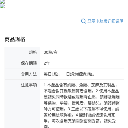
显示电脑版详细说明
商品规格
規格
30粒/盒
保存期限
2年
食用方法
每日1粒，一日請勿超過1粒。
注意事項
1.本產品含有奶類、魚類、芝麻及其製品，
不適合對其過敏體質者食用。2.使用本產品
應避免同時飲酒或服用降血壓、鎮靜及癲癇
等藥物；孕婦、授乳者、嬰幼兒，須諮詢醫
師方可使用。3.三歲以下孩童不得使用，請
置於無法取得處。4.開封後請儘速食用完
畢，每次食用完須關緊密閉妥當，避免受
潮。