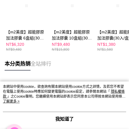
【m2美度】超能膠原
【m2美度】超能膠原
【m2美度】超能
加法膠囊 6盒組(30入/
加法膠囊 10盒組(30
加法膠囊(30入/盒
盒)
入/盒)
NT$6,320
NT$9,480
NT$1,380
NT$9,480
NT$15,800
NT$1,580
本分类热销
全站排行
热门标签
本網站中使用cookie，欲查詢有關本網站使用cookie方式之詳情，及若您不希望
在電腦上使用cookie時應如何變更電腦的cookie設定，請參閱本網站「
隱私權條
款
」之Cookie聲明。您繼續使用本網站即表示您同意本公司得按本網站使用條款
之Cookie聲明使用cookie。
了解更多 >
我知道了