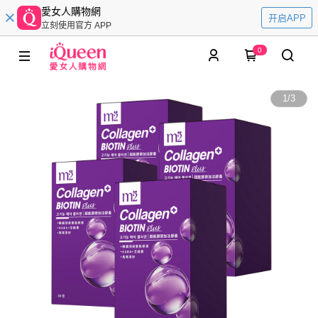
愛女人購物網
开启APP
立刻使用官方 APP
0
1
/
3