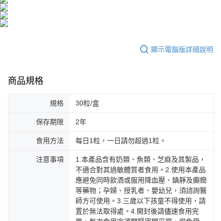
顯示電腦版詳細說明
商品規格
規格
30粒/盒
保存期限
2年
食用方法
每日1粒，一日請勿超過1粒。
注意事項
1.本產品含有奶類、魚類、芝麻及其製品，
不適合對其過敏體質者食用。2.使用本產品
應避免同時飲酒或服用降血壓、鎮靜及癲癇
等藥物；孕婦、授乳者、嬰幼兒，須諮詢醫
師方可使用。3.三歲以下孩童不得使用，請
置於無法取得處。4.開封後請儘速食用完