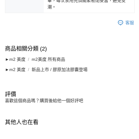
畢，每次食用完須關緊密閉妥當，避免受
潮。
客服
商品相關分類 (2)
►m2 美度
m2美度 所有商品
►m2 美度
新品上市 / 膠原加法膠囊登場
評價
喜歡這個商品嗎？購買後給他一個好評吧
其他人也在看