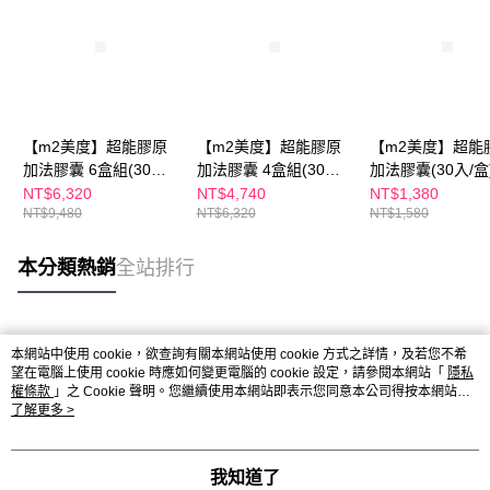
【m2美度】超能膠原
【m2美度】超能膠原
【m2美度】超能
加法膠囊 6盒組(30入/
加法膠囊 4盒組(30入/
加法膠囊(30入/盒
盒)
盒)
NT$6,320
NT$4,740
NT$1,380
NT$9,480
NT$6,320
NT$1,580
本分類熱銷
全站排行
熱門標籤
本網站中使用 cookie，欲查詢有關本網站使用 cookie 方式之詳情，及若您不希
望在電腦上使用 cookie 時應如何變更電腦的 cookie 設定，請參閱本網站「
隱私
權條款
」之 Cookie 聲明。您繼續使用本網站即表示您同意本公司得按本網站使
用條款之 Cookie 聲明使用 cookie。
了解更多 >
我知道了