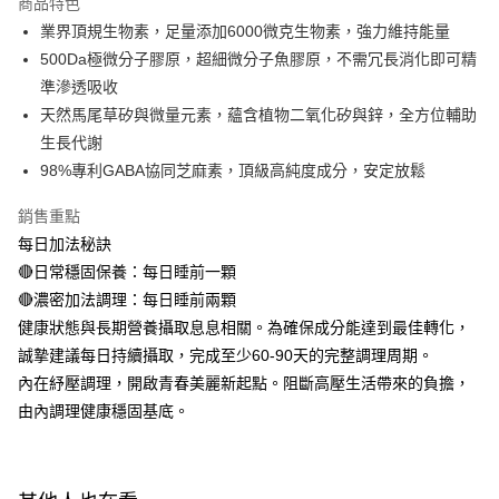
商品特色
１．於結帳方式選擇「AFTEE先享後付」後，將跳轉至「AFTEE先享後付」
業界頂規生物素，足量添加6000微克生物素，強力維持能量
付款後全家取貨
結帳頁面，進行簡訊認證並確認金額後，即可完成結帳。
500Da極微分子膠原，超細微分子魚膠原，不需冗長消化即可精
２．訂單成立數日內，您將收到繳費通知簡訊。
每筆NT$100，滿NT$600(含以上)免運費
３．收到繳費通知簡訊後14天內，點擊此簡訊中的連結，可透過四大超商／
準滲透吸收
ATM／網路銀行／等多元方式進行付款，方視為交易完成。
萊爾富取貨付款
天然馬尾草矽與微量元素，蘊含植物二氧化矽與鋅，全方位輔助
※ 請注意：結帳手續完成當下不需立刻繳費，但若您需要取消訂單，請聯絡
每筆NT$100，滿NT$600(含以上)免運費
購買商品的店家。未經商家同意取消之訂單仍視為有效，需透過AFTEE先享
生長代謝
後付繳納相關費用。
98%專利GABA協同芝麻素，頂級高純度成分，安定放鬆
付款後萊爾富取貨
※ 交易是否成功請以「AFTEE先享後付 」之結帳頁面顯示為準，若有關於
是否繳費成功／繳費後需取消欲退款等相關疑問，請聯繫「AFTEE先享後付
每筆NT$100，滿NT$600(含以上)免運費
銷售重點
客戶支援中心」
https://netprotections.freshdesk.com/support/home
每日加法秘訣
7-11付款取貨
【注意事項】
🔴日常穩固保養：每日睡前一顆
１．透過由恩沛科技股份有限公司提供之「AFTEE先享後付」服務完成之交
每筆NT$100，滿NT$600(含以上)免運費
🔴濃密加法調理：每日睡前兩顆
易，需依本服務之必要範圍內提供個人資料，並將交易相關給付款項請求債
權轉讓予恩沛科技股份有限公司。
付款後7-11取貨
健康狀態與長期營養攝取息息相關。為確保成分能達到最佳轉化，
２．關於個人資料處理事宜，請瀏覽以下網址：
每筆NT$100，滿NT$600(含以上)免運費
誠摯建議每日持續攝取，完成至少60-90天的完整調理周期。
https://aftee.tw/terms/#terms3
３．未成年的使用者請事先徵得法定代理人或監護人之同意方可使用
內在紓壓調理，開啟青春美麗新起點。阻斷高壓生活帶來的負擔，
宅配
「AFTEE先享後付」，若未經同意申辦者引起之損失，本公司不負相關責
由內調理健康穩固基底。
任。
每筆NT$100，滿NT$600(含以上)免運費
４．使用「AFTEE先享後付」時，將依據個別帳號之用戶狀況，依本公司即
時審查核予不同之上限額度；若仍有額度不足之情形，本公司將視審查結果
離島配送
請求用戶進行身份認證。
每筆NT$150，滿NT$1,500(含以上)免運費