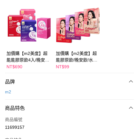
超商取貨付款
LINE Pay
Apple Pay
街口支付
悠遊付
加價購【m2美度】超
加價購【m2美度】超
能能膠原飲4入/晚安飲
能膠原飲/晚安飲/水光
Google Pay
4入/水光飲4入/新生飲
飲/新生飲-孫藝珍推薦
NT$690
NT$99
4入-孫藝珍推薦(任選1
(任選1盒)
全盈+PAY
盒)
品牌
AFTEE先享後付
m2
相關說明
【關於「AFTEE先享後付」】
ATM付款
AFTEE先享後付是「在收到商品之後才付款」的支付方式。 讓您購物簡單
商品特色
便利好安心！
１．簡單：不需註冊會員、不需綁卡、不需儲值。
運送方式
商品編號
２．便利：只要手機號碼，簡訊認證，即可結帳。
11699157
３．安心：先確認商品／服務後，再付款。
全家付款取貨
每筆NT$100，滿NT$600(含以上)免運費
【「AFTEE先享後付」結帳流程】