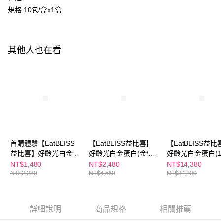
２．便利：只要手機號碼，簡訊認證，即可結帳。
規格:10包/盒x1盒
３．安心：先確認商品／服務後，再付款。
全家付款取貨
每筆NT$100，滿NT$600(含以上)免運費
【「AFTEE先享後付」結帳流程】
１．於結帳方式選擇「AFTEE先享後付」後，將跳轉至「AFTEE先享後付」
付款後全家取貨
結帳頁面，進行簡訊認證並確認金額後，即可完成結帳。
其他人也在看
２．訂單成立數日內，您將收到繳費通知簡訊。
每筆NT$100，滿NT$600(含以上)免運費
３．收到繳費通知簡訊後14天內，點擊此簡訊中的連結，可透過四大超商／
ATM／網路銀行／等多元方式進行付款，方視為交易完成。
萊爾富取貨付款
※ 請注意：結帳手續完成當下不需立刻繳費，但若您需要取消訂單，請聯絡
每筆NT$100，滿NT$600(含以上)免運費
購買商品的店家。未經商家同意取消之訂單仍視為有效，需透過AFTEE先享
後付繳納相關費用。
付款後萊爾富取貨
※ 交易是否成功請以「AFTEE先享後付 」之結帳頁面顯示為準，若有關於
是否繳費成功／繳費後需取消欲退款等相關疑問，請聯繫「AFTEE先享後付
每筆NT$100，滿NT$600(含以上)免運費
客戶支援中心」
https://netprotections.freshdesk.com/support/home
7-11付款取貨
首購體驗【EatBLISS
【EatBLISS益比喜】
【EatBLISS益比
【注意事項】
１．透過由恩沛科技股份有限公司提供之「AFTEE先享後付」服務完成之交
益比喜】好齡光白金蛋
好齡光白金蛋白(金/葷
好齡光白金蛋白(1
每筆NT$100，滿NT$600(含以上)免運費
易，需依本服務之必要範圍內提供個人資料，並將交易相關給付款項請求債
白(金/葷食)/白金蛋白
食)/白金蛋白大豆異黃
盒)10包x15盒｜
NT$1,480
NT$2,480
NT$14,380
權轉讓予恩沛科技股份有限公司。
付款後7-11取貨
NT$2,280
NT$4,560
NT$34,200
(桃/奶素) (10包/盒 任
酮plus(桃/奶素)任選2
體素
２．關於個人資料處理事宜，請瀏覽以下網址：
選1盒)｜白金健體素
盒(10包/盒)
每筆NT$100，滿NT$600(含以上)免運費
https://aftee.tw/terms/#terms3
３．未成年的使用者請事先徵得法定代理人或監護人之同意方可使用
宅配
「AFTEE先享後付」，若未經同意申辦者引起之損失，本公司不負相關責
詳細說明
商品規格
相關推薦
任。
每筆NT$100，滿NT$600(含以上)免運費