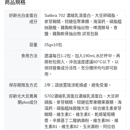
商品規格
好齡光白金蛋白
Salibra 702 濃縮乳清蛋白、大豆卵磷脂、
成分
麥芽糊精、短鏈低聚果糖、海藻鈣、磷脂醯
絲胺酸、雞胸軟骨抽出物、啤酒酵母、食
鹽、雞胸軟骨抽出物 詳見包裝
容量
25gx10包
食用方法
建議每日1-2包，加入190mL水於杯中，再
將粉包倒入，沖泡溫度建議60°C以下，以
保持營養成分活性，充分攪拌均勻即可飲
用。
保存期限及方式
2年；請放置陰涼乾燥處，避免受潮。
好齡光大豆異黃
S702濃縮乳清蛋白濃縮乳清蛋白、大豆卵
酮plus成分
磷脂、麥芽糊精、短鏈低聚果糖果寡糖、海
藻鈣、磷脂醯絲胺酸大豆、綜合維生素麥芽
糊精、維生素C、維生素E、乾燥葡萄糖
漿、辛烯基丁二酸鈉澱粉、維生素B6、維
生素B1、維生素B2、玉米澱粉、阿拉伯