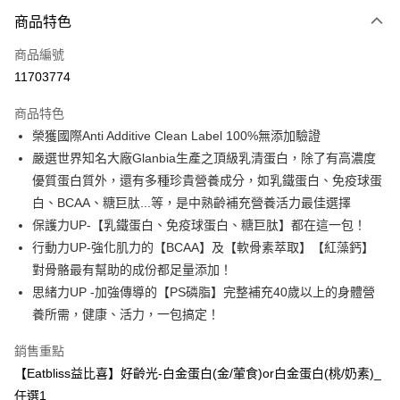
付款方式
商品特色
信用卡一次付款
商品編號
超商取貨付款
11703774
LINE Pay
商品特色
Apple Pay
榮獲國際Anti Additive Clean Label 100%無添加驗證
嚴選世界知名大廠Glanbia生產之頂級乳清蛋白，除了有高濃度
街口支付
優質蛋白質外，還有多種珍貴營養成分，如乳鐵蛋白、免疫球蛋
悠遊付
白、BCAA、糖巨肽...等，是中熟齡補充營養活力最佳選擇
保護力UP-【乳鐵蛋白、免疫球蛋白、糖巨肽】都在這一包！
Google Pay
行動力UP-強化肌力的【BCAA】及【軟骨素萃取】【紅藻鈣】
全盈+PAY
對骨骼最有幫助的成份都足量添加！
思緒力UP -加強傳導的【PS磷脂】完整補充40歲以上的身體營
AFTEE先享後付
養所需，健康、活力，一包搞定！
相關說明
【關於「AFTEE先享後付」】
銷售重點
ATM付款
AFTEE先享後付是「在收到商品之後才付款」的支付方式。 讓您購物簡單
便利好安心！
【Eatbliss益比喜】好齡光-白金蛋白(金/葷食)or白金蛋白(桃/奶素)_
１．簡單：不需註冊會員、不需綁卡、不需儲值。
任選1
運送方式