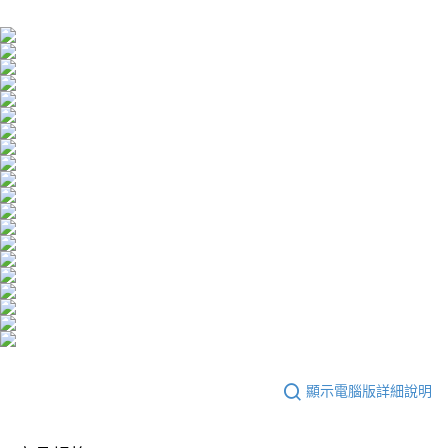
４．使用「AFTEE先享後付」時，將依據個別帳號之用戶狀況，依本公司即
時審查核予不同之上限額度；若仍有額度不足之情形，本公司將視審查結果
離島配送
請求用戶進行身份認證。
每筆NT$150，滿NT$1,500(含以上)免運費
５．嚴禁一人註冊多個帳號或使用他人資訊註冊。若發現惡意使用之情形，
恩沛科技股份有限公司將有權停止該用戶之使用額度並採取法律行動。
海外配送
查看運費
海外配送(澳門)
查看運費
海外配送(馬來西亞)
查看運費
海外配送(澳洲)
查看運費
顯示電腦版詳細說明