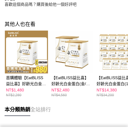
喜歡這個商品嗎？購買後給他一個好評吧
其他人也在看
首購體驗【EatBLISS
【EatBLISS益比喜】
【EatBLISS益比
益比喜】好齡光白金蛋
好齡光白金蛋白(金/葷
好齡光白金蛋白(1
白(金/葷食)/白金蛋白
食)/白金蛋白大豆異黃
盒)10包x15盒｜
NT$1,480
NT$2,480
NT$14,380
NT$2,280
NT$4,560
NT$34,200
(桃/奶素) (10包/盒 任
酮plus(桃/奶素)任選2
體素
選1盒)｜白金健體素
盒(10包/盒)
本分類熱銷
全站排行