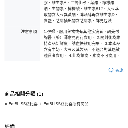
膠、維生素A、二氧化矽、葉酸、檸檬酸
鈉、生物素、檸檬酸、維生素B12、大豆萃
取物含大豆異黃酮、啤酒酵母含維生素D、
食鹽、芝麻抽出物含芝麻素、詳見包裝
注意事項
1.孕婦、服用藥物或有其他疾病者，請先徵
詢醫（藥）師意見再行食用。 2.開封後為維
持產品新鮮度，請盡快飲用完畢。 3.本產品
含有牛奶、大豆及其製品，不適合對其過敏
體質者食用。 4.此為葷食，素食不可食用。
客服
商品相關分類 (1)
►EatBLISS益比喜
EatBLISS益比喜所有商品
評價