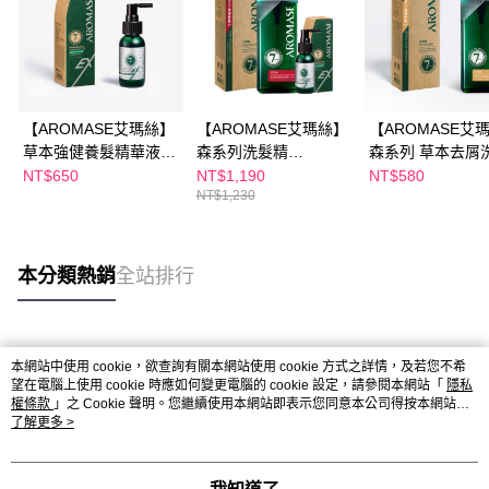
【AROMASE艾瑪絲】
【AROMASE艾瑪絲】
【AROMASE艾
草本強健養髮精華液
森系列洗髮精
森系列 草本去屑
EX進階版 40mL（有
400mL(5α高效控油/草
精 400mL
NT$650
NT$1,190
NT$580
NT$1,230
涼）
本去屑/玫瑰強健豐
盈/5α鳶尾玫瑰高效控
油)+草本強健養髮精華
液EX進階版 40mL（有
本分類熱銷
全站排行
涼）
熱門標籤
本網站中使用 cookie，欲查詢有關本網站使用 cookie 方式之詳情，及若您不希
望在電腦上使用 cookie 時應如何變更電腦的 cookie 設定，請參閱本網站「
隱私
權條款
」之 Cookie 聲明。您繼續使用本網站即表示您同意本公司得按本網站使
用條款之 Cookie 聲明使用 cookie。
了解更多 >