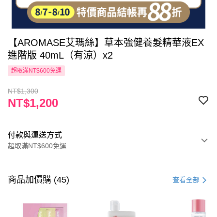
【AROMASE艾瑪絲】草本強健養髮精華液EX
進階版 40mL（有涼）x2
超取滿NT$600免運
NT$1,300
NT$1,200
付款與運送方式
超取滿NT$600免運
付款方式
信用卡一次付款
商品加價購 (45)
查看全部
超商取貨付款
LINE Pay