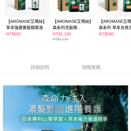
【AROMASE艾瑪絲】
【AROMASE艾瑪絲】
【AROMASE艾
草本強健養髮精華液
森系列洗髮精
森系列 草本去屑
EX進階版 40mL（有
400mL(5α高效控油/草
精 400mL
NT$650
NT$1,190
NT$580
NT$1,230
涼）
本去屑/玫瑰強健豐
盈/5α鳶尾玫瑰高效控
油)+草本強健養髮精華
液EX進階版 40mL（有
涼）
詳細說明
相關推薦