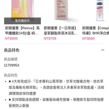
Apple Pay
街口支付
售完補貨中
悠遊付
即期優惠【Relove】馬
即期優惠【一日茶道】
即期優惠【Cetaph
甲纖纖飲24包/盒-綜合
皇家胭脂保濕沐浴乳
特膚】BHR淨白
Google Pay
口味(效期2027-01-22)
600ml 效期2027/2/19
妝水 150mL 效期
NT$999
NT$709
NT$589
2027/3/1
全盈+PAY
商品特色
AFTEE先享後付
相關說明
商品編號
【關於「AFTEE先享後付」】
11709953
ATM付款
AFTEE先享後付是「在收到商品之後才付款」的支付方式。 讓您購物簡單
便利好安心！
商品特色
１．簡單：不需註冊會員、不需綁卡、不需儲值。
運送方式
■ 4大有效成分-「日本專利山葵萃取、甘草次酸複合物、地衣萃
２．便利：只要手機號碼，簡訊認證，即可結帳。
３．安心：先確認商品／服務後，再付款。
取及羅勒毛根萃取」，為頭皮髮根注入多重草本萃取能量，活絡
全家付款取貨
調理頭皮保持健康
每筆NT$100，滿NT$600(含以上)免運費
【「AFTEE先享後付」結帳流程】
１．於結帳方式選擇「AFTEE先享後付」後，將跳轉至「AFTEE先享後付」
■ 支持頭髮成長週期，滋養髮絲補充營養，喚醒新生髮同時強健
付款後全家取貨
結帳頁面，進行簡訊認證並確認金額後，即可完成結帳。
髮根防止斷髮
２．訂單成立數日內，您將收到繳費通知簡訊。