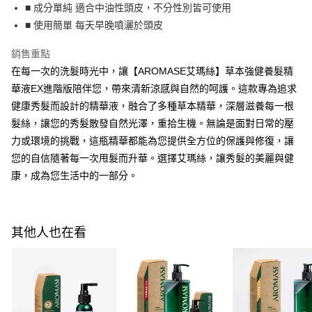
每筆NT$100，滿NT$600(含以上)免運費
■ 成分單純 適合中油性頭皮，不分性別皆可使用
３．收到繳費通知簡訊後14天內，點擊此簡訊中的連結，可透過四大超商／
ATM／網路銀行／等多元方式進行付款，方視為交易完成。
■ 使用簡單 每天早晚噴灑於頭皮
萊爾富取貨付款
※ 請注意：結帳手續完成當下不需立刻繳費，但若您需要取消訂單，請聯絡
每筆NT$100，滿NT$600(含以上)免運費
購買商品的店家。未經商家同意取消之訂單仍視為有效，需透過AFTEE先享
銷售重點
後付繳納相關費用。
在每一次的洗髮時光中，讓【AROMASE艾瑪絲】草本強健養髮精
付款後萊爾富取貨
※ 交易是否成功請以「AFTEE先享後付 」之結帳頁面顯示為準，若有關於
是否繳費成功／繳費後需取消欲退款等相關疑問，請聯繫「AFTEE先享後付
華液EX進階版陪伴您，帶來清新涼感與自然的呵護。這款專為追求
每筆NT$100，滿NT$600(含以上)免運費
客戶支援中心」
https://netprotections.freshdesk.com/support/home
健康秀髮而設計的精華液，融合了多種草本精華，深層滋養每一根
7-11付款取貨
【注意事項】
髮絲，讓您的秀髮散發自然光澤，重拾生機。無論是面對日常的壓
１．透過由恩沛科技股份有限公司提供之「AFTEE先享後付」服務完成之交
每筆NT$100，滿NT$600(含以上)免運費
力或環境的挑戰，這瓶精華都能為您提供全方位的保護與修復，讓
易，需依本服務之必要範圍內提供個人資料，並將交易相關給付款項請求債
您的自信隨著每一次甩髮而升華。選擇艾瑪絲，讓秀髮的美麗與健
權轉讓予恩沛科技股份有限公司。
付款後7-11取貨
２．關於個人資料處理事宜，請瀏覽以下網址：
康，成為您生活中的一部分。
每筆NT$100，滿NT$600(含以上)免運費
https://aftee.tw/terms/#terms3
３．未成年的使用者請事先徵得法定代理人或監護人之同意方可使用
宅配
「AFTEE先享後付」，若未經同意申辦者引起之損失，本公司不負相關責
任。
每筆NT$100，滿NT$600(含以上)免運費
其他人也在看
４．使用「AFTEE先享後付」時，將依據個別帳號之用戶狀況，依本公司即
時審查核予不同之上限額度；若仍有額度不足之情形，本公司將視審查結果
離島配送
請求用戶進行身份認證。
每筆NT$150，滿NT$1,500(含以上)免運費
５．嚴禁一人註冊多個帳號或使用他人資訊註冊。若發現惡意使用之情形，
恩沛科技股份有限公司將有權停止該用戶之使用額度並採取法律行動。