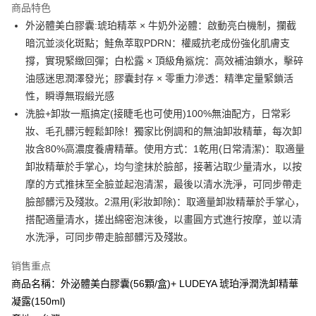
商品特色
Apple Pay
外泌體美白膠囊:琥珀精萃 × 牛奶外泌體：啟動亮白機制，攔截
暗沉並淡化斑點；鮭魚萃取PDRN：權威抗老成份強化肌膚支
街口支付
撐，實現緊緻回彈；白松露 × 頂級角鯊烷：高效補油鎖水，擊碎
悠遊付
油感迷思潤澤發光；膠囊封存 × 零重力滲透：精準定量緊鎖活
性，瞬導無瑕緞光感
Google Pay
洗臉+卸妝一瓶搞定(接睫毛也可使用)100%無油配方，日常彩
Plus PAY
妝、毛孔髒污輕鬆卸除！獨家比例調和的無油卸妝精華，每次卸
妝含80%高濃度養膚精華。使用方式：1乾用(日常清潔)：取適量
AFTEE先享后付
卸妝精華於手掌心，均勻塗抹於臉部，接著沾取少量清水，以按
相关说明
摩的方式推抹至全臉並起泡清潔，最後以清水洗淨，可同步帶走
一、關於 AFTEE先享後付
ATM付款
1. 於付款方式選擇AFTEE先享後付，將跳出AFTEE先享後付手機驗證視
臉部髒污及殘妝。2濕用(彩妝卸除)：取適量卸妝精華於手掌心，
窗。
搭配適量清水，搓出綿密泡沫後，以畫圓方式進行按摩，並以清
2. 進行簡訊驗證之後，即可完成結帳手續。
运送方式
3. 訂單確認後不需事先繳費，商品會配送至您的指定地址。
水洗淨，可同步帶走臉部髒污及殘妝。
4. 下訂完成後，您的手機會收到一封繳費通知簡訊，APP會員則會收到
全家付款取貨
AFTEE APP推播通知。
销售重点
每笔NT$100，满NT$600(含以上)免运费
5. 收到商品當下無需繳費，確認無誤後，請再利用繳費通知簡訊或AFTEE
商品名稱：外泌體美白膠囊(56顆/盒)+ LUDEYA 琥珀淨潤洗卸精華
APP於四大便利商店‧ATM/網銀等方式進行付款。
付款後全家取貨
凝露(150ml)
請留意繳費期限為 14 天。唯有下載 AFTEE App 成為 AFTEE 會員者方能享