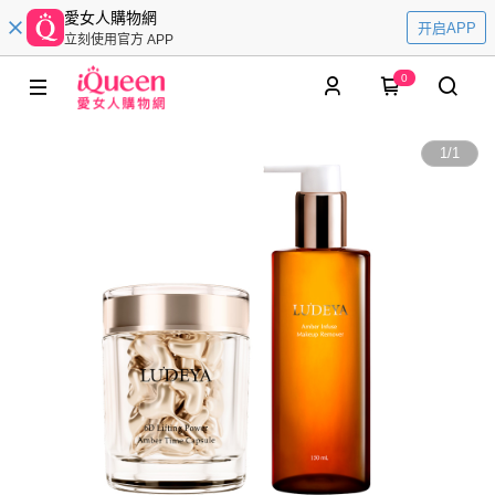
愛女人購物網
开启APP
立刻使用官方 APP
0
1
/
1