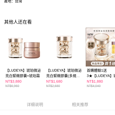
每笔NT$100，满NT$600(含以上)免运费
產地：台灣
有最長 45 天內付款之服務。
萊爾富取貨付款
繳費期限，為商家向您請款的時間，再加上使用AFTEE可延長的天數所計算
每笔NT$100，满NT$600(含以上)免运费
出。使用AFTEE下訂可以延長您收到商品前的繳費天數，但無法保證一定能
其他人还在看
夠在期限內收到商品(例如:預購商品或預計到貨時間較長者)。因此無論收到
付款後萊爾富取貨
商品與否，仍需要請您在AFTEE規定的時間內完成繳費。
每笔NT$100，满NT$600(含以上)免运费
二、付款限制
1. 初次使用 AFTEE 時，將依認證結果及本公司審查結果，核予每個人不同
7-11付款取貨
之上限額度
2. 結帳金額須大於NT$30
每笔NT$100，满NT$600(含以上)免运费
3. 目前僅支援台灣會員
付款後7-11取貨
三、聲明條款
每笔NT$100，满NT$600(含以上)免运费
「AFTEE先享後付」(下稱本服務)乃由恩沛科技股份有限公司(下稱 AFTEE )
【LUDEYA】琥珀微泌
【LUDEYA】琥珀微泌
首購體驗1送
所提供，並由 AFTEE 向您收取款項。因使用本服務所須提供之個人資料(包
亮白緊緻膠囊+琥珀霜
亮白緊緻膠囊(多規格
3★【LUDEYA】
宅配
含但不限於訂購人姓名、電話，收件人姓名、電話、收件地址)，將交付予
賣場)
微泌亮白緊緻膠
NT$3,880
NT$1,680
NT$1,880
AFTEE 於本服務必要服務範圍內運用。關於 AFTEE 對於個人資料之蒐集、
每笔NT$100，满NT$600(含以上)免运费
NT$6,960
NT$2,680
NT$4,040
處理、利用，詳參 AFTEE 官網之『個人資料蒐集、處理及利用告知聲明』
（
https://aftee.tw/privacypolicy/
）。
離島配送
每笔NT$150，满NT$1,500(含以上)免运费
若款項超過繳費期限，將根據當次的金額加收年利率 16% 的逾期滯納金。
详细说明
相关推荐
未成年的使用者，請事先徵得法定代理人或監護人之同意方可使用
海外配送
查看运费
AFTEE。