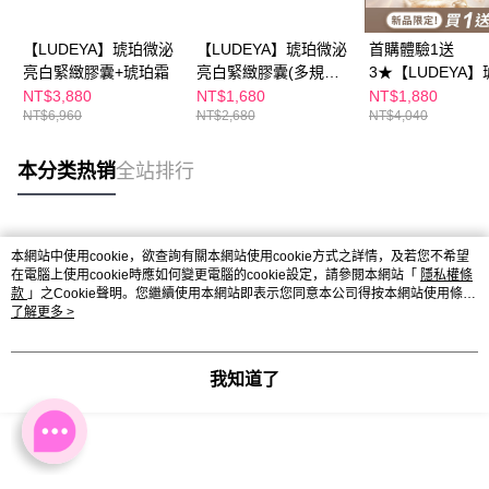
【LUDEYA】琥珀微泌
【LUDEYA】琥珀微泌
首購體驗1送
亮白緊緻膠囊+琥珀霜
亮白緊緻膠囊(多規格
3★【LUDEYA】
賣場)
微泌亮白緊緻膠
NT$3,880
NT$1,680
NT$1,880
NT$6,960
NT$2,680
NT$4,040
本分类热销
全站排行
热门标签
本網站中使用cookie，欲查詢有關本網站使用cookie方式之詳情，及若您不希望
在電腦上使用cookie時應如何變更電腦的cookie設定，請參閱本網站「
隱私權條
款
」之Cookie聲明。您繼續使用本網站即表示您同意本公司得按本網站使用條款
之Cookie聲明使用cookie。
了解更多 >
我知道了