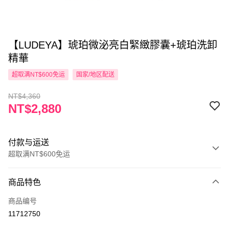
【LUDEYA】琥珀微泌亮白緊緻膠囊+琥珀洗卸
精華
超取满NT$600免运
国家/地区配送
NT$4,360
NT$2,880
付款与运送
超取满NT$600免运
付款方式
商品特色
信用卡一次付款
商品编号
超商取货付款
11712750
LINE Pay