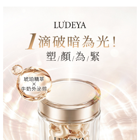
海外配送(澳門)
查看运费
若您對於個人資料之處理、利用有任何疑問，或欲行使相關法律權利，請聯
繫恩沛科技股份有限公司。若您不同意我們將上開所示之個人資料，連同必
海外配送(馬來西亞)
查看运费
要之購買訂單資訊提供予 AFTEE ，或讓 AFTEE 蒐集處理利用您的個人資
料，請勿選用本服務。
海外配送(澳洲)
查看运费