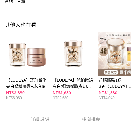
每筆NT$100，滿NT$600(含以上)免運費
產地：台灣
３．收到繳費通知簡訊後14天內，點擊此簡訊中的連結，可透過四大超商／
ATM／網路銀行／等多元方式進行付款，方視為交易完成。
萊爾富取貨付款
※ 請注意：結帳手續完成當下不需立刻繳費，但若您需要取消訂單，請聯絡
每筆NT$100，滿NT$600(含以上)免運費
購買商品的店家。未經商家同意取消之訂單仍視為有效，需透過AFTEE先享
其他人也在看
後付繳納相關費用。
付款後萊爾富取貨
※ 交易是否成功請以「AFTEE先享後付 」之結帳頁面顯示為準，若有關於
是否繳費成功／繳費後需取消欲退款等相關疑問，請聯繫「AFTEE先享後付
每筆NT$100，滿NT$600(含以上)免運費
客戶支援中心」
https://netprotections.freshdesk.com/support/home
7-11付款取貨
【注意事項】
１．透過由恩沛科技股份有限公司提供之「AFTEE先享後付」服務完成之交
每筆NT$100，滿NT$600(含以上)免運費
易，需依本服務之必要範圍內提供個人資料，並將交易相關給付款項請求債
權轉讓予恩沛科技股份有限公司。
付款後7-11取貨
２．關於個人資料處理事宜，請瀏覽以下網址：
每筆NT$100，滿NT$600(含以上)免運費
https://aftee.tw/terms/#terms3
【LUDEYA】琥珀微泌
【LUDEYA】琥珀微泌
首購體驗1送
３．未成年的使用者請事先徵得法定代理人或監護人之同意方可使用
亮白緊緻膠囊+琥珀霜
亮白緊緻膠囊(多規格
3★【LUDEYA】
宅配
「AFTEE先享後付」，若未經同意申辦者引起之損失，本公司不負相關責
賣場)
微泌亮白緊緻膠
NT$3,880
NT$1,680
NT$1,880
任。
每筆NT$100，滿NT$600(含以上)免運費
NT$6,960
NT$2,680
NT$4,040
４．使用「AFTEE先享後付」時，將依據個別帳號之用戶狀況，依本公司即
時審查核予不同之上限額度；若仍有額度不足之情形，本公司將視審查結果
離島配送
請求用戶進行身份認證。
每筆NT$150，滿NT$1,500(含以上)免運費
５．嚴禁一人註冊多個帳號或使用他人資訊註冊。若發現惡意使用之情形，
詳細說明
相關推薦
恩沛科技股份有限公司將有權停止該用戶之使用額度並採取法律行動。
海外配送
查看運費