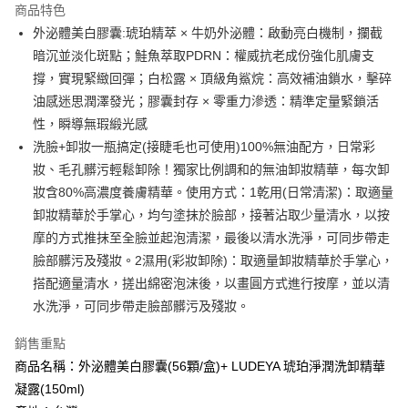
商品特色
Apple Pay
外泌體美白膠囊:琥珀精萃 × 牛奶外泌體：啟動亮白機制，攔截
暗沉並淡化斑點；鮭魚萃取PDRN：權威抗老成份強化肌膚支
街口支付
撐，實現緊緻回彈；白松露 × 頂級角鯊烷：高效補油鎖水，擊碎
悠遊付
油感迷思潤澤發光；膠囊封存 × 零重力滲透：精準定量緊鎖活
性，瞬導無瑕緞光感
Google Pay
洗臉+卸妝一瓶搞定(接睫毛也可使用)100%無油配方，日常彩
全盈+PAY
妝、毛孔髒污輕鬆卸除！獨家比例調和的無油卸妝精華，每次卸
妝含80%高濃度養膚精華。使用方式：1乾用(日常清潔)：取適量
AFTEE先享後付
卸妝精華於手掌心，均勻塗抹於臉部，接著沾取少量清水，以按
相關說明
摩的方式推抹至全臉並起泡清潔，最後以清水洗淨，可同步帶走
【關於「AFTEE先享後付」】
ATM付款
AFTEE先享後付是「在收到商品之後才付款」的支付方式。 讓您購物簡單
臉部髒污及殘妝。2濕用(彩妝卸除)：取適量卸妝精華於手掌心，
便利好安心！
搭配適量清水，搓出綿密泡沫後，以畫圓方式進行按摩，並以清
１．簡單：不需註冊會員、不需綁卡、不需儲值。
運送方式
２．便利：只要手機號碼，簡訊認證，即可結帳。
水洗淨，可同步帶走臉部髒污及殘妝。
３．安心：先確認商品／服務後，再付款。
全家付款取貨
銷售重點
每筆NT$100，滿NT$600(含以上)免運費
【「AFTEE先享後付」結帳流程】
商品名稱：外泌體美白膠囊(56顆/盒)+ LUDEYA 琥珀淨潤洗卸精華
１．於結帳方式選擇「AFTEE先享後付」後，將跳轉至「AFTEE先享後付」
付款後全家取貨
結帳頁面，進行簡訊認證並確認金額後，即可完成結帳。
凝露(150ml)
２．訂單成立數日內，您將收到繳費通知簡訊。