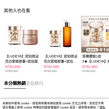
其他人也在看
【LUDEYA】琥珀微泌
【LUDEYA】琥珀微泌
首購體驗1送
亮白緊緻膠囊+琥珀霜
亮白緊緻膠囊+琥珀洗
3★【LUDEYA】
卸精華
微泌亮白緊緻膠
NT$3,880
NT$2,880
NT$1,880
NT$6,960
NT$4,360
NT$4,040
本分類熱銷
全站排行
熱門標籤
本網站中使用 cookie，欲查詢有關本網站使用 cookie 方式之詳情，及若您不希
望在電腦上使用 cookie 時應如何變更電腦的 cookie 設定，請參閱本網站「
隱私