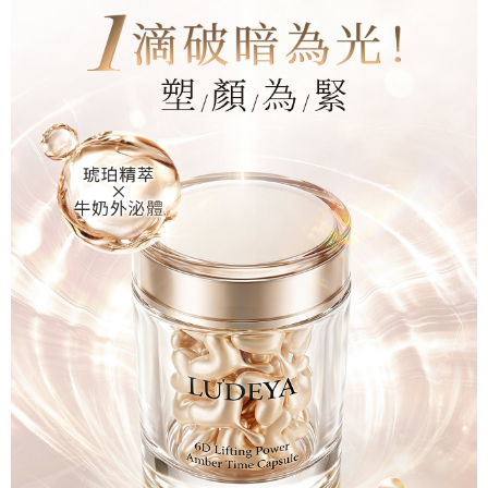
５．嚴禁一人註冊多個帳號或使用他人資訊註冊。若發現惡意使用之情形，
恩沛科技股份有限公司將有權停止該用戶之使用額度並採取法律行動。
海外配送
查看運費
海外配送(澳門)
查看運費
海外配送(馬來西亞)
查看運費
海外配送(澳洲)
查看運費