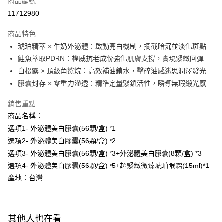
商品編號
超商取貨付款
11712980
LINE Pay
商品特色
Apple Pay
琥珀精萃 × 牛奶外泌體：啟動亮白機制，攔截暗沉並淡化斑點
鮭魚萃取PDRN：權威抗老成份強化肌膚支撐，實現緊緻回彈
街口支付
白松露 × 頂級角鯊烷：高效補油鎖水，擊碎油感迷思潤澤發光
悠遊付
膠囊封存 × 零重力滲透：精準定量緊鎖活性，瞬導無瑕緞光感
Google Pay
銷售重點
商品名稱：
全盈+PAY
選項1- 外泌體美白膠囊(56顆/盒) *1
AFTEE先享後付
選項2- 外泌體美白膠囊(56顆/盒) *2
相關說明
選項3- 外泌體美白膠囊(56顆/盒) *3+外泌體美白膠囊(8顆/盒) *3
【關於「AFTEE先享後付」】
選項4- 外泌體美白膠囊(56顆/盒) *5+超緊緻微臻琥珀眼霜(15ml)*1
ATM付款
AFTEE先享後付是「在收到商品之後才付款」的支付方式。 讓您購物簡單
便利好安心！
產地：台灣
１．簡單：不需註冊會員、不需綁卡、不需儲值。
運送方式
２．便利：只要手機號碼，簡訊認證，即可結帳。
３．安心：先確認商品／服務後，再付款。
全家付款取貨
其他人也在看
每筆NT$100，滿NT$600(含以上)免運費
【「AFTEE先享後付」結帳流程】