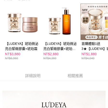
１．於結帳方式選擇「AFTEE先享後付」後，將跳轉至「AFTEE先享後付」
付款後全家取貨
結帳頁面，進行簡訊認證並確認金額後，即可完成結帳。
２．訂單成立數日內，您將收到繳費通知簡訊。
每筆NT$100，滿NT$600(含以上)免運費
３．收到繳費通知簡訊後14天內，點擊此簡訊中的連結，可透過四大超商／
ATM／網路銀行／等多元方式進行付款，方視為交易完成。
萊爾富取貨付款
※ 請注意：結帳手續完成當下不需立刻繳費，但若您需要取消訂單，請聯絡
每筆NT$100，滿NT$600(含以上)免運費
購買商品的店家。未經商家同意取消之訂單仍視為有效，需透過AFTEE先享
後付繳納相關費用。
付款後萊爾富取貨
※ 交易是否成功請以「AFTEE先享後付 」之結帳頁面顯示為準，若有關於
是否繳費成功／繳費後需取消欲退款等相關疑問，請聯繫「AFTEE先享後付
【LUDEYA】琥珀微泌
【LUDEYA】琥珀微泌
首購體驗1送
每筆NT$100，滿NT$600(含以上)免運費
客戶支援中心」
https://netprotections.freshdesk.com/support/home
亮白緊緻膠囊+琥珀霜
亮白緊緻膠囊+琥珀洗
3★【LUDEYA】
卸精華
微泌亮白緊緻膠
NT$3,880
NT$2,880
NT$1,880
7-11付款取貨
【注意事項】
NT$6,960
NT$4,360
NT$4,040
１．透過由恩沛科技股份有限公司提供之「AFTEE先享後付」服務完成之交
每筆NT$100，滿NT$600(含以上)免運費
易，需依本服務之必要範圍內提供個人資料，並將交易相關給付款項請求債
權轉讓予恩沛科技股份有限公司。
付款後7-11取貨
２．關於個人資料處理事宜，請瀏覽以下網址：
詳細說明
相關推薦
每筆NT$100，滿NT$600(含以上)免運費
https://aftee.tw/terms/#terms3
３．未成年的使用者請事先徵得法定代理人或監護人之同意方可使用
宅配
「AFTEE先享後付」，若未經同意申辦者引起之損失，本公司不負相關責
任。
每筆NT$100，滿NT$600(含以上)免運費
４．使用「AFTEE先享後付」時，將依據個別帳號之用戶狀況，依本公司即
時審查核予不同之上限額度；若仍有額度不足之情形，本公司將視審查結果
離島配送
請求用戶進行身份認證。
每筆NT$150，滿NT$1,500(含以上)免運費