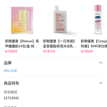
超商取貨付款
LINE Pay
Apple Pay
街口支付
悠遊付
即期優惠【Relove】馬
即期優惠【一日茶道】
即期優惠【Cetaph
甲纖纖飲24包/盒-綜合
皇家胭脂保濕沐浴乳
特膚】BHR淨白
Google Pay
口味(效期2027-01-22)
600ml 效期2027/2/19
妝水 150mL 效期
NT$999
NT$709
NT$589
2027/3/1
全盈+PAY
品牌
AFTEE先享後付
RELOVE
相關說明
【關於「AFTEE先享後付」】
ATM付款
AFTEE先享後付是「在收到商品之後才付款」的支付方式。 讓您購物簡單
商品特色
便利好安心！
１．簡單：不需註冊會員、不需綁卡、不需儲值。
運送方式
商品編號
２．便利：只要手機號碼，簡訊認證，即可結帳。
11713241
３．安心：先確認商品／服務後，再付款。
全家付款取貨
每筆NT$100，滿NT$600(含以上)免運費
【「AFTEE先享後付」結帳流程】