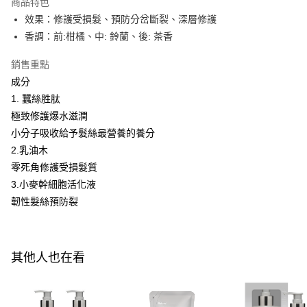
商品特色
１．於結帳方式選擇「AFTEE先享後付」後，將跳轉至「AFTEE先享後付」
效果：修護受損髮、預防分岔斷裂、深層修護
付款後全家取貨
結帳頁面，進行簡訊認證並確認金額後，即可完成結帳。
香調：前:柑橘、中: 鈴蘭、後: 茶香
２．訂單成立數日內，您將收到繳費通知簡訊。
每筆NT$100，滿NT$600(含以上)免運費
３．收到繳費通知簡訊後14天內，點擊此簡訊中的連結，可透過四大超商／
ATM／網路銀行／等多元方式進行付款，方視為交易完成。
銷售重點
萊爾富取貨付款
※ 請注意：結帳手續完成當下不需立刻繳費，但若您需要取消訂單，請聯絡
成分
每筆NT$100，滿NT$600(含以上)免運費
購買商品的店家。未經商家同意取消之訂單仍視為有效，需透過AFTEE先享
後付繳納相關費用。
1. 蠶絲胜肽
付款後萊爾富取貨
※ 交易是否成功請以「AFTEE先享後付 」之結帳頁面顯示為準，若有關於
極致修護爆水滋潤
是否繳費成功／繳費後需取消欲退款等相關疑問，請聯繫「AFTEE先享後付
每筆NT$100，滿NT$600(含以上)免運費
小分子吸收給予髮絲最營養的養分
客戶支援中心」
https://netprotections.freshdesk.com/support/home
2.乳油木
7-11付款取貨
【注意事項】
零死角修護受損髮質
１．透過由恩沛科技股份有限公司提供之「AFTEE先享後付」服務完成之交
每筆NT$100，滿NT$600(含以上)免運費
3.小麥幹細胞活化液
易，需依本服務之必要範圍內提供個人資料，並將交易相關給付款項請求債
權轉讓予恩沛科技股份有限公司。
付款後7-11取貨
韌性髮絲預防裂
２．關於個人資料處理事宜，請瀏覽以下網址：
每筆NT$100，滿NT$600(含以上)免運費
https://aftee.tw/terms/#terms3
３．未成年的使用者請事先徵得法定代理人或監護人之同意方可使用
宅配
「AFTEE先享後付」，若未經同意申辦者引起之損失，本公司不負相關責
其他人也在看
任。
每筆NT$100，滿NT$600(含以上)免運費
４．使用「AFTEE先享後付」時，將依據個別帳號之用戶狀況，依本公司即
時審查核予不同之上限額度；若仍有額度不足之情形，本公司將視審查結果
離島配送
請求用戶進行身份認證。
每筆NT$150，滿NT$1,500(含以上)免運費