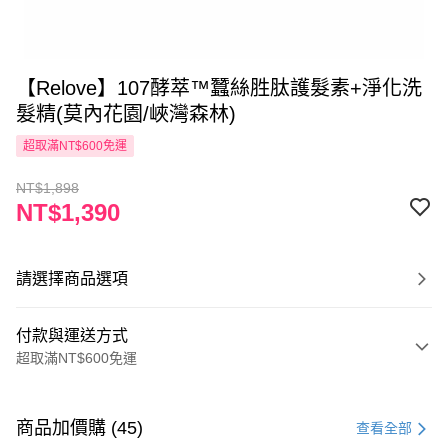
【Relove】107酵萃™蠶絲胜肽護髮素+淨化洗
髮精(莫內花園/峽灣森林)
超取滿NT$600免運
NT$1,898
NT$1,390
請選擇商品選項
付款與運送方式
超取滿NT$600免運
付款方式
信用卡一次付款
商品加價購 (45)
查看全部