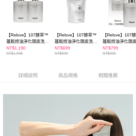
５．嚴禁一人註冊多個帳號或使用他人資訊註冊。若發現惡意使用之情形，
恩沛科技股份有限公司將有權停止該用戶之使用額度並採取法律行動。
【Relove】107酵萃™
【Relove】107酵萃™
【Relove】107
蓬鬆控油淨化頭皮洗髮
蓬鬆控油淨化頭皮洗髮
蓬鬆控油淨化頭
精 450mlx2入(莫內花
精 450ml(補充包)-峽灣
精 450ml-峽灣森
NT$1,190
NT$699
NT$799
NT$1,998
NT$899
NT$999
園/峽灣森林)
森林
詳細說明
商品規格
相關推薦