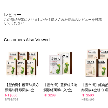
レビュー
この商品が気に入りましたか？購入された商品のレビューを投稿
してください
Customers Also Viewed
【豐台灣】蘆薈絲瓜沁
【豐台灣】蘆薈絲瓜沁
【豐台灣】經典
潤蠶絲隱形面膜6盒組#
潤蠶絲面膜(5入/盒)
絲面膜4盒組 任選
曬後舒緩 #保濕
玫瑰/薏仁牛奶/蘆
NT$880
NT$299
NT$590
NT$1,794
NT$1,196
瓜/酒粕酵母)