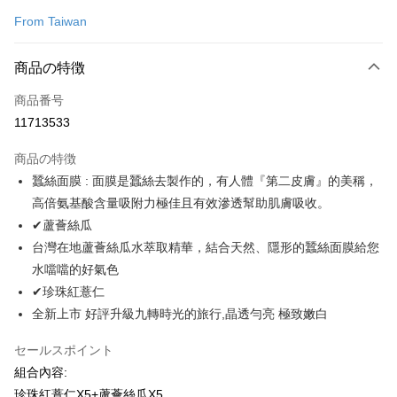
クレジットカード1回払い
From Taiwan
コンビニ店頭代金引換
LINE Pay
商品の特徴
Apple Pay
商品番号
11713533
JKOPAY
商品の特徴
Easy Wallet
蠶絲面膜 : 面膜是蠶絲去製作的，有人體『第二皮膚』的美稱，
Google Pay
高倍氨基酸含量吸附力極佳且有效滲透幫助肌膚吸收。
✔蘆薈絲瓜
Plus Pay
台灣在地蘆薈絲瓜水萃取精華，結合天然、隱形的蠶絲面膜給您
AFTEE代金後払い
水噹噹的好氣色
説明
✔珍珠紅薏仁
一、 AFTEE代金後払いについて
全新上市 好評升級九轉時光的旅行,晶透勻亮 極致嫩白
ATM払い
1.お支払い方法でAFTEE代金後払いを選択すると、携帯電話認証ウィンド
ウが表示されます。
セールスポイント
2.SMSで認証してお支払い手続を進めてください。
配送方法
3.注文するときのお支払いは不要です。商品はご指定の住所に配送されま
組合內容:
す。
全家付款取貨
珍珠紅薏仁X5+蘆薈絲瓜X5