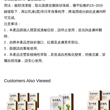
4.ご注文が完了すると、携帯に支払い通知のSMSが届きます。アプリ会員
配送毎にNT$100、NT$600以上で送料無料
用法：臉部清潔後，取出面膜並撕除珍珠紙，攤平貼敷約15~20分
の場合は、AFTEE アプリプッシュ通知が届きます。
5.商品受け取り時のお支払いは不要です。商品を確かめてから、SMSまた
鐘後取下，再以乳液(霜)等日常保養程序，將滋潤成分鎖在皮膚內即
付款後全家取貨
はアプリの通知に従って、4大コンビニ、またはATM/オンラインバンキン
可完成。
グでお支払いください。
配送毎にNT$100、NT$600以上で送料無料
注意事項：
代金納付期限は最短で 14 日以内ですので、ご注意ください。AFTEE アプ
萊爾富取貨付款
1．本產品因個人體質或過敏症狀，請停止使用，並洽詢皮膚科醫
リをダウンロードして AFTEE 会員になるとお支払い期限を最長 45 日以内
配送毎にNT$100、NT$600以上で送料無料
師。
まで延長できます。
2．勿將本產品塗抹於傷口、紅腫及皮膚異常部位。
付款後萊爾富取貨
お支払期限は、ショップが請求した期日と、AFTEEで延長できる日数をも
3．面膜請勿重複使用。
とに計算されます。AFTEEで注文すると、商品を受け取るまで支払い期限
配送毎にNT$100、NT$600以上で送料無料
を延長できますが、商品を期限内に受け取れない場合があります（例：予
4．本產品含豐富植物性萃取，若造成自然氧化變黃，些微沈澱，皆
約商品や商品到着日が比較的遅い商品）。そのため、商品到着の有無に関
7-11付款取貨
屬自然現象，請安心使用。
わらず、AFTEEで指定された期限内にお支払いください。
配送毎にNT$100、NT$600以上で送料無料
二、支払い限度額
付款後7-11取貨
1.初回 AFTEEを ご利用の際に、認証結果及び当社の審査の結果に基づ
Customers Also Viewed
き、限度額が設定されます。
配送毎にNT$100、NT$600以上で送料無料
2.決済金額は最低NT$20です。
3.現在、台湾の会員のみご利用いただけます。
宅配
三、利用規約「AFTEE代金後払い」（以下当サービスという）はネットプ
配送毎にNT$100、NT$600以上で送料無料
ロテクションズ（以下 AFTEE という）が提供し、AFTEEが代金を徴収し
ます。当サービスご利用の際に提供しなければならない個人情報（注文者
離島配送