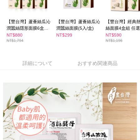
の氏名、電話番号、受取人の氏名、電話番号、受取人住所を含むがこれに
配送毎にNT$150、NT$1,500以上で送料無料
限らない）は、AFTEEに渡され当サービスで必要な範囲内で利用されま
す。AFTEEの個人情報の収集、処理、利用について、詳細はAFTEE公式ホ
ームページの『個人情報の収集、処理及び利用に関する声明』をご参照く
【豐台灣】蘆薈絲瓜沁
【豐台灣】蘆薈絲瓜沁
【豐台灣】經典
ださい（
https://aftee.tw/privacypolicy/
）。
潤蠶絲隱形面膜6盒組#
潤蠶絲面膜(5入/盒)
絲面膜4盒組 任選
曬後舒緩 #保濕
玫瑰/薏仁牛奶/蘆
NT$880
NT$299
NT$590
AFTEEの初回ご利用の際に、審査を通過すれば、最高額がNT$10,000にな
NT$1,794
NT$1,196
瓜/酒粕酵母)
ります。支払い期限を過ぎた場合、その金額に基づいて年利20%の遅延滞
納金が加算されます。未成年の利用者は、事前に法定代理人または後見人
の同意を得ればAFTEEをご利用いただけます。
詳細について
おすすめ関連商品
個人情報の処理、利用について疑問がある、または関連する法律の権利を
行使したい場合は、ネットプロテクションズ
cs_tw@netprotections.co.jp
にご連絡ください。上記に示した個人情報を、必要な購入注文書とあわせ
てAFTEEにご提供いただく、またはAFTEEにあなたの個人情報の収集、処
理、利用を許可することににご同意いただけない場合は、当サービスを選
択しないでください。