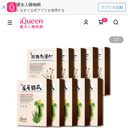
愛女人購物網
アプリを起動
いますぐ公式アプリを使用する
0
1
/
2