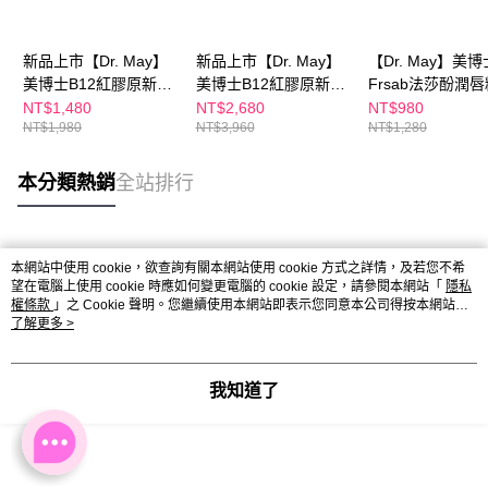
新品上市【Dr. May】
新品上市【Dr. May】
【Dr. May】美博
美博士B12紅膠原新生
美博士B12紅膠原新生
Frsab法莎酚潤
撫紋眼霜(20ml) 紅外
撫紋眼霜(20ml) 紅外
(9ml)
NT$1,480
NT$2,680
NT$980
NT$1,980
NT$3,960
NT$1,280
泌紅熨斗眼霜
泌紅熨斗眼霜+紅膠原
色修煥膚新生精華
(30ml)/PDRN積雪草保
本分類熱銷
全站排行
濕修護精華(30ml)_任
選1
熱門標籤
本網站中使用 cookie，欲查詢有關本網站使用 cookie 方式之詳情，及若您不希
望在電腦上使用 cookie 時應如何變更電腦的 cookie 設定，請參閱本網站「
隱私
權條款
」之 Cookie 聲明。您繼續使用本網站即表示您同意本公司得按本網站使
用條款之 Cookie 聲明使用 cookie。
了解更多 >
我知道了