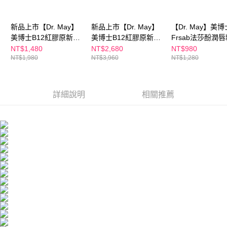
３．未成年的使用者請事先徵得法定代理人或監護人之同意方可使用
宅配
「AFTEE先享後付」，若未經同意申辦者引起之損失，本公司不負相關責
任。
每筆NT$100，滿NT$600(含以上)免運費
新品上市【Dr. May】
新品上市【Dr. May】
【Dr. May】美博
４．使用「AFTEE先享後付」時，將依據個別帳號之用戶狀況，依本公司即
美博士B12紅膠原新生
美博士B12紅膠原新生
Frsab法莎酚潤
時審查核予不同之上限額度；若仍有額度不足之情形，本公司將視審查結果
離島配送
請求用戶進行身份認證。
撫紋眼霜(20ml) 紅外
撫紋眼霜(20ml) 紅外
(9ml)
NT$1,480
NT$2,680
NT$980
每筆NT$150，滿NT$1,500(含以上)免運費
５．嚴禁一人註冊多個帳號或使用他人資訊註冊。若發現惡意使用之情形，
NT$1,980
NT$3,960
NT$1,280
泌紅熨斗眼霜
泌紅熨斗眼霜+紅膠原
恩沛科技股份有限公司將有權停止該用戶之使用額度並採取法律行動。
色修煥膚新生精華
海外配送
查看運費
(30ml)/PDRN積雪草保
濕修護精華(30ml)_任
海外配送(澳門)
查看運費
詳細說明
相關推薦
選1
海外配送(馬來西亞)
查看運費
海外配送(澳洲)
查看運費