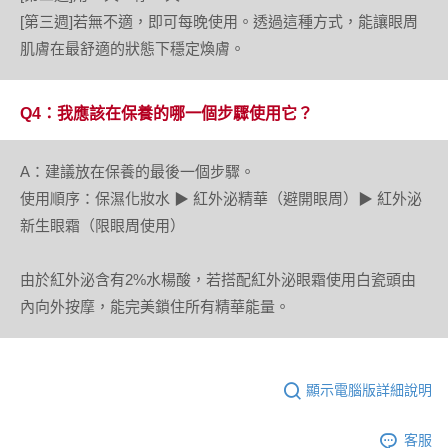
[第三週]若無不適，即可每晚使用。透過這種方式，能讓眼周
肌膚在最舒適的狀態下穩定煥膚。
Q4：我應該在保養的哪一個步驟使用它？
A：建議放在保養的最後一個步驟。
使用順序：保濕化妝水 ▶ 紅外泌精華（避開眼周）▶ 紅外泌
新生眼霜（限眼周使用）
由於紅外泌含有2%水楊酸，若搭配紅外泌眼霜使用白瓷頭由
內向外按摩，能完美鎖住所有精華能量。
顯示電腦版詳細說明
客服