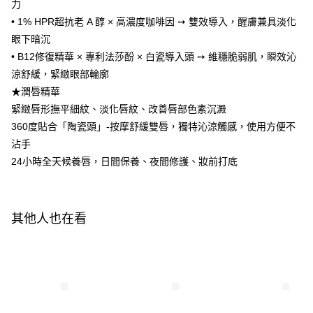
AFTEE先享後付是「在收到商品之後才付款」的支付方式。 讓您購物簡單
力
便利好安心！
• 1% HPR超抗老 A 醇 × 高濃度咖啡因 ➙ 雙效導入，醒膚兼具淡化
１．簡單：不需註冊會員、不需綁卡、不需儲值。
運送方式
２．便利：只要手機號碼，簡訊認證，即可結帳。
眼下暗沉
３．安心：先確認商品／服務後，再付款。
全家付款取貨
• B12修復精華 × 專利法莎酚 × 白瓷導入頭 ➙ 維穩脆弱肌，瞬效沁
每筆NT$100，滿NT$600(含以上)免運費
涼舒緩，緊緻眼部輪廓
【「AFTEE先享後付」結帳流程】
１．於結帳方式選擇「AFTEE先享後付」後，將跳轉至「AFTEE先享後付」
★潤唇精華
付款後全家取貨
結帳頁面，進行簡訊認證並確認金額後，即可完成結帳。
緊緻唇形撫平細紋、淡化唇紋、改善唇部色素沉澱
２．訂單成立數日內，您將收到繳費通知簡訊。
每筆NT$100，滿NT$600(含以上)免運費
360度貼合「陶瓷頭」-按摩舒緩雙唇，獨特沁涼觸感，使用方便不
３．收到繳費通知簡訊後14天內，點擊此簡訊中的連結，可透過四大超商／
ATM／網路銀行／等多元方式進行付款，方視為交易完成。
沾手
萊爾富取貨付款
※ 請注意：結帳手續完成當下不需立刻繳費，但若您需要取消訂單，請聯絡
24小時全天候養唇，日間保養、夜間修護、妝前打底
每筆NT$100，滿NT$600(含以上)免運費
購買商品的店家。未經商家同意取消之訂單仍視為有效，需透過AFTEE先享
後付繳納相關費用。
付款後萊爾富取貨
※ 交易是否成功請以「AFTEE先享後付 」之結帳頁面顯示為準，若有關於
是否繳費成功／繳費後需取消欲退款等相關疑問，請聯繫「AFTEE先享後付
每筆NT$100，滿NT$600(含以上)免運費
客戶支援中心」
https://netprotections.freshdesk.com/support/home
其他人也在看
7-11付款取貨
【注意事項】
１．透過由恩沛科技股份有限公司提供之「AFTEE先享後付」服務完成之交
每筆NT$100，滿NT$600(含以上)免運費
易，需依本服務之必要範圍內提供個人資料，並將交易相關給付款項請求債
權轉讓予恩沛科技股份有限公司。
付款後7-11取貨
２．關於個人資料處理事宜，請瀏覽以下網址：
每筆NT$100，滿NT$600(含以上)免運費
https://aftee.tw/terms/#terms3