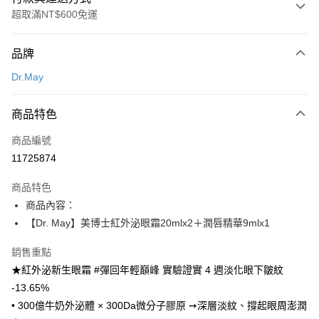
超取滿NT$600免運
付款方式
品牌
信用卡一次付款
Dr.May
超商取貨付款
商品特色
LINE Pay
商品編號
Apple Pay
11725874
街口支付
商品特色
悠遊付
商品內容：
Google Pay
【Dr. May】美博士紅外泌眼霜20mlx2＋潤唇精華9mlx1
全盈+PAY
銷售重點
★紅外泌新生眼霜 #彈回年輕巔峰 實驗證實 4 週淡化眼下皺紋
AFTEE先享後付
-13.65%
相關說明
• 300億牛奶外泌體 × 300Da微分子膠原 ➙深層淡紋、撐起眼周澎潤
【關於「AFTEE先享後付」】
ATM付款