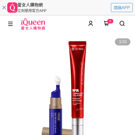
愛女人購物網
開啟APP
立刻使用官方APP
0
1
/
10