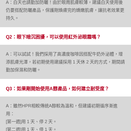
A：白天也請勤加防曬！由於眼周肌膚較薄，建議白天使用後
仍要搭配防曬產品，保護剛煥膚完的嬌嫩肌膚，讓抗老效果更
持久。
Q2：眼下暗沉困擾，可以使用紅外泌眼霜嗎？
A：可以試試！我們採用了高濃度咖啡因搭配牛奶外泌體，增
添肌膚光澤，若初期使用建議採用 1 天休 2 天的方式，期間請
勤加保濕和防曬。
Q3：如果剛開始使用A醇產品，如何建立耐受度？
A：雖然HPR相較傳統A醇較為溫和，但建議初期循序漸進
用：
[第一週]用 1 天、停 2 天。
[第二週]用 1 天、停 1 天。