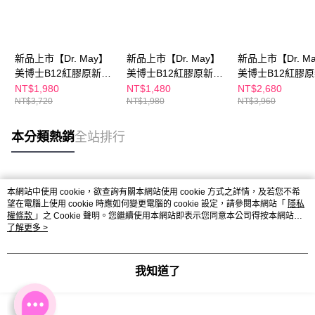
新品上市【Dr. May】
新品上市【Dr. May】
新品上市【Dr. M
美博士B12紅膠原新生
美博士B12紅膠原新生
美博士B12紅膠
撫紋眼霜(20ml)+贈專
撫紋眼霜(20ml) 紅外
撫紋眼霜(20ml) 
NT$1,980
NT$1,480
NT$2,680
NT$3,720
NT$1,980
NT$3,960
業防曬乳(10ml)x3_清
泌紅熨斗眼霜
泌紅熨斗眼霜+紅
爽/潤色/潤白_任選1盒
色修煥膚新生精
紅外泌紅熨斗眼霜新客
(30ml)/PDRN
本分類熱銷
全站排行
推薦買1送3 APP獨賣 *
濕修護精華(30ml
不適用折價券
選1
熱門標籤
本網站中使用 cookie，欲查詢有關本網站使用 cookie 方式之詳情，及若您不希
望在電腦上使用 cookie 時應如何變更電腦的 cookie 設定，請參閱本網站「
隱私
權條款
」之 Cookie 聲明。您繼續使用本網站即表示您同意本公司得按本網站使
用條款之 Cookie 聲明使用 cookie。
了解更多 >
我知道了