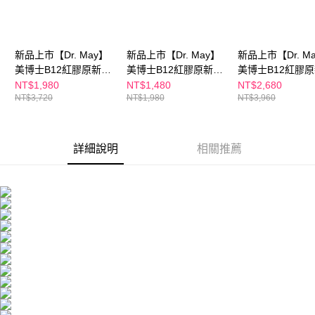
３．未成年的使用者請事先徵得法定代理人或監護人之同意方可使用
宅配
「AFTEE先享後付」，若未經同意申辦者引起之損失，本公司不負相關責
任。
每筆NT$100，滿NT$600(含以上)免運費
４．使用「AFTEE先享後付」時，將依據個別帳號之用戶狀況，依本公司即
時審查核予不同之上限額度；若仍有額度不足之情形，本公司將視審查結果
新品上市【Dr. May】
新品上市【Dr. May】
新品上市【Dr. M
離島配送
請求用戶進行身份認證。
美博士B12紅膠原新生
美博士B12紅膠原新生
美博士B12紅膠
每筆NT$150，滿NT$1,500(含以上)免運費
５．嚴禁一人註冊多個帳號或使用他人資訊註冊。若發現惡意使用之情形，
撫紋眼霜(20ml)+贈專
撫紋眼霜(20ml) 紅外
撫紋眼霜(20ml) 
NT$1,980
NT$1,480
NT$2,680
恩沛科技股份有限公司將有權停止該用戶之使用額度並採取法律行動。
NT$3,720
NT$1,980
NT$3,960
業防曬乳(10ml)x3_清
泌紅熨斗眼霜
泌紅熨斗眼霜+紅
海外配送
查看運費
爽/潤色/潤白_任選1盒
色修煥膚新生精
海外配送(澳門)
查看運費
紅外泌紅熨斗眼霜新客
(30ml)/PDRN
推薦買1送3 APP獨賣 *
濕修護精華(30ml
詳細說明
相關推薦
海外配送(馬來西亞)
查看運費
不適用折價券
選1
海外配送(澳洲)
查看運費