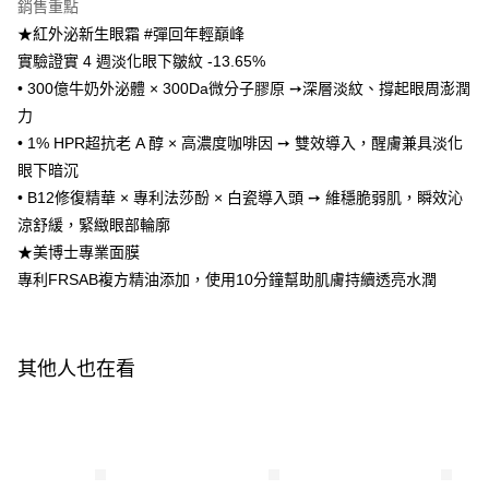
AFTEE先享後付是「在收到商品之後才付款」的支付方式。 讓您購物簡單
銷售重點
便利好安心！
★紅外泌新生眼霜 #彈回年輕巔峰
１．簡單：不需註冊會員、不需綁卡、不需儲值。
運送方式
２．便利：只要手機號碼，簡訊認證，即可結帳。
實驗證實 4 週淡化眼下皺紋 -13.65%
３．安心：先確認商品／服務後，再付款。
全家付款取貨
• 300億牛奶外泌體 × 300Da微分子膠原 ➙深層淡紋、撐起眼周澎潤
每筆NT$100，滿NT$600(含以上)免運費
力
【「AFTEE先享後付」結帳流程】
１．於結帳方式選擇「AFTEE先享後付」後，將跳轉至「AFTEE先享後付」
• 1% HPR超抗老 A 醇 × 高濃度咖啡因 ➙ 雙效導入，醒膚兼具淡化
付款後全家取貨
結帳頁面，進行簡訊認證並確認金額後，即可完成結帳。
眼下暗沉
２．訂單成立數日內，您將收到繳費通知簡訊。
每筆NT$100，滿NT$600(含以上)免運費
• B12修復精華 × 專利法莎酚 × 白瓷導入頭 ➙ 維穩脆弱肌，瞬效沁
３．收到繳費通知簡訊後14天內，點擊此簡訊中的連結，可透過四大超商／
ATM／網路銀行／等多元方式進行付款，方視為交易完成。
涼舒緩，緊緻眼部輪廓
萊爾富取貨付款
※ 請注意：結帳手續完成當下不需立刻繳費，但若您需要取消訂單，請聯絡
★美博士專業面膜
每筆NT$100，滿NT$600(含以上)免運費
購買商品的店家。未經商家同意取消之訂單仍視為有效，需透過AFTEE先享
後付繳納相關費用。
專利FRSAB複方精油添加，使用10分鐘幫助肌膚持續透亮水潤
付款後萊爾富取貨
※ 交易是否成功請以「AFTEE先享後付 」之結帳頁面顯示為準，若有關於
是否繳費成功／繳費後需取消欲退款等相關疑問，請聯繫「AFTEE先享後付
每筆NT$100，滿NT$600(含以上)免運費
客戶支援中心」
https://netprotections.freshdesk.com/support/home
7-11付款取貨
其他人也在看
【注意事項】
１．透過由恩沛科技股份有限公司提供之「AFTEE先享後付」服務完成之交
每筆NT$100，滿NT$600(含以上)免運費
易，需依本服務之必要範圍內提供個人資料，並將交易相關給付款項請求債
權轉讓予恩沛科技股份有限公司。
付款後7-11取貨
２．關於個人資料處理事宜，請瀏覽以下網址：
每筆NT$100，滿NT$600(含以上)免運費
https://aftee.tw/terms/#terms3