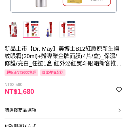
新品上市【Dr. May】美博士B12紅膠原新生撫
紋眼霜(20ml)+贈專業金牌面膜(4片/盒)_保濕/
修護/亮白_任選1盒 紅外泌紅熨斗眼霜新客推薦
買1送1 APP獨賣
超取滿NT$600免運
國家/地區配送
NT$2,560
NT$1,680
請選擇商品選項
付款與運送方式