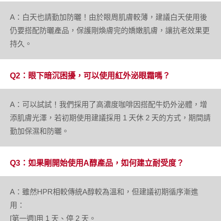
A：白天也請勤加防曬！由於眼周肌膚較薄，建議白天使用後
仍要搭配防曬產品，保護剛煥膚完的嬌嫩肌膚，讓抗老效果更
持久。
Q2：眼下暗沉困擾，可以使用紅外泌眼霜嗎？
A：可以試試！我們採用了高濃度咖啡因搭配牛奶外泌體，增
添肌膚光澤，若初期使用建議採用 1 天休 2 天的方式，期間請
勤加保濕和防曬。
Q3：如果剛開始使用A醇產品，如何建立耐受度？
A：雖然HPR相較傳統A醇較為溫和，但建議初期循序漸進
用：
[第一週]用 1 天、停 2 天。