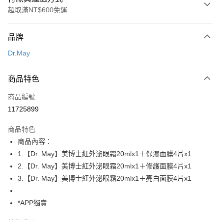
超取滿NT$600免運
付款方式
品牌
信用卡一次付款
Dr.May
超商取貨付款
商品特色
LINE Pay
商品編號
Apple Pay
11725899
街口支付
商品特色
悠遊付
商品內容：
Google Pay
1.【Dr. May】美博士紅外泌眼霜20mlx1＋保濕面膜4片x1
2.【Dr. May】美博士紅外泌眼霜20mlx1＋修護面膜4片x1
全盈+PAY
3.【Dr. May】美博士紅外泌眼霜20mlx1＋亮白面膜4片x1
AFTEE先享後付
相關說明
*APP獨賣
【關於「AFTEE先享後付」】
ATM付款