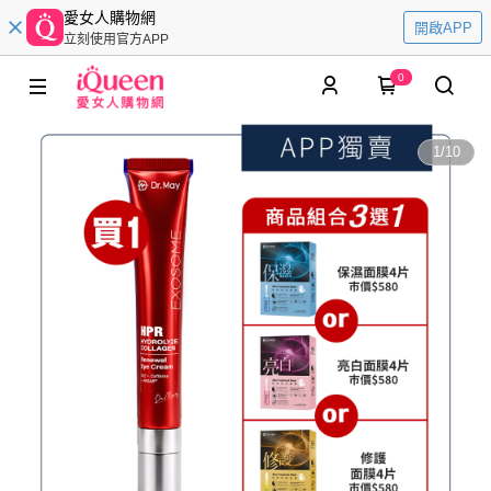
愛女人購物網
開啟APP
立刻使用官方APP
0
1
/
10