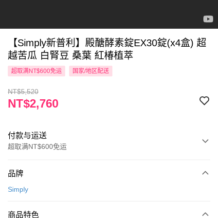
【Simply新普利】殿醣酵素錠EX30錠(x4盒) 超
越苦瓜 白腎豆 桑葉 紅椿植萃
超取满NT$600免运
国家/地区配送
NT$5,520
NT$2,760
付款与运送
超取满NT$600免运
付款方式
品牌
信用卡一次付款
Simply
超商取货付款
商品特色
LINE Pay