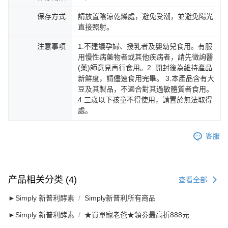
保存方式
請放置陰涼乾燥處，避免受潮，並避免陽光
直接照射。
注意事項
1.不建議孕婦、授乳者及嬰幼兒食用。有服
用慢性病藥物者或其他疾病者，請先徵詢醫
(藥)師意見再行食用。2..開封後為維持產品
新鮮度，請儘速食用完畢。 3.本產品含有大
豆及其製品，不適合對其過敏體質者食用。
4.三歲以下孩童不得使用，請置於無法取得
處。
客服
产品相关分类 (4)
查看全部
►Simply 新普利酵素
Simply新普利所有商品
►Simply 新普利酵素
★買單寵老爸★領劵最高折888元