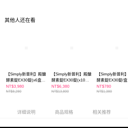
每笔NT$100，满NT$600(含以上)免运费
有最長 45 天內付款之服務。
萊爾富取貨付款
繳費期限，為商家向您請款的時間，再加上使用AFTEE可延長的天數所計算
每笔NT$100，满NT$600(含以上)免运费
出。使用AFTEE下訂可以延長您收到商品前的繳費天數，但無法保證一定能
其他人还在看
夠在期限內收到商品(例如:預購商品或預計到貨時間較長者)。因此無論收到
付款後萊爾富取貨
商品與否，仍需要請您在AFTEE規定的時間內完成繳費。
每笔NT$100，满NT$600(含以上)免运费
二、付款限制
1. 初次使用 AFTEE 時，將依認證結果及本公司審查結果，核予每個人不同
7-11付款取貨
之上限額度
2. 結帳金額須大於NT$30
每笔NT$100，满NT$600(含以上)免运费
3. 目前僅支援台灣會員
付款後7-11取貨
三、聲明條款
【Simply新普利】殿醣
【Simply新普利】殿醣
【Simply新普利
每笔NT$100，满NT$600(含以上)免运费
「AFTEE先享後付」(下稱本服務)乃由恩沛科技股份有限公司(下稱 AFTEE )
酵素錠EX30錠(x6盒)
酵素錠EX30錠(x10盒)
酵素錠EX30錠/盒
所提供，並由 AFTEE 向您收取款項。因使用本服務所須提供之個人資料(包
宅配
超越苦瓜 白腎豆 桑葉
超越苦瓜 白腎豆 桑葉
越苦瓜 白腎豆 桑
NT$3,980
NT$6,380
NT$780
含但不限於訂購人姓名、電話，收件人姓名、電話、收件地址)，將交付予
AFTEE 於本服務必要服務範圍內運用。關於 AFTEE 對於個人資料之蒐集、
NT$8,280
NT$13,800
NT$1,380
紅椿植萃
紅椿植萃
椿植萃)
每笔NT$100，满NT$600(含以上)免运费
處理、利用，詳參 AFTEE 官網之『個人資料蒐集、處理及利用告知聲明』
（
https://aftee.tw/privacypolicy/
）。
離島配送
每笔NT$150，满NT$1,500(含以上)免运费
详细说明
商品规格
相关推荐
若款項超過繳費期限，將根據當次的金額加收年利率 16% 的逾期滯納金。
未成年的使用者，請事先徵得法定代理人或監護人之同意方可使用
海外配送
查看运费
AFTEE。