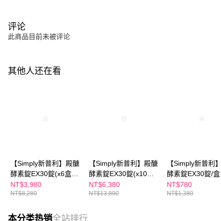
评论
此商品目前未被评论
其他人还在看
【Simply新普利】殿醣
【Simply新普利】殿醣
【Simply新普利
酵素錠EX30錠(x6盒)
酵素錠EX30錠(x10盒)
酵素錠EX30錠/盒
超越苦瓜 白腎豆 桑葉
超越苦瓜 白腎豆 桑葉
越苦瓜 白腎豆 桑
NT$3,980
NT$6,380
NT$780
NT$8,280
NT$13,800
NT$1,380
紅椿植萃
紅椿植萃
椿植萃)
本分类热销
全站排行