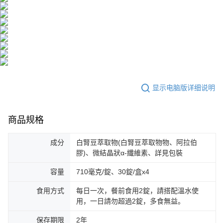
显示电脑版详细说明
商品规格
成分
白腎豆萃取物(白腎豆萃取物物、阿拉伯
膠)、微結晶狀α-纖維素、詳見包裝
容量
710毫克/錠、30錠/盒x4
食用方式
每日一次，餐前食用2錠，請搭配溫水使
用，一日請勿超過2錠，多食無益。
保存期限
2年