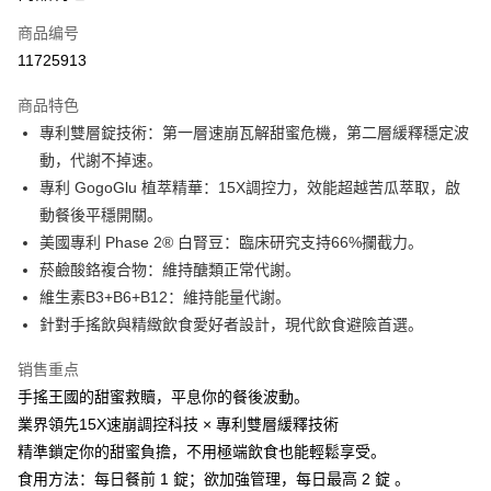
商品编号
Apple Pay
11725913
街口支付
商品特色
悠遊付
專利雙層錠技術：第一層速崩瓦解甜蜜危機，第二層緩釋穩定波
Google Pay
動，代謝不掉速。
專利 GogoGlu 植萃精華：15X調控力，效能超越苦瓜萃取，啟
Plus PAY
動餐後平穩開關。
AFTEE先享后付
美國專利 Phase 2® 白腎豆：臨床研究支持66%攔截力。
相关说明
菸鹼酸鉻複合物：維持醣類正常代謝。
一、關於 AFTEE先享後付
維生素B3+B6+B12：維持能量代謝。
ATM付款
1. 於付款方式選擇AFTEE先享後付，將跳出AFTEE先享後付手機驗證視
針對手搖飲與精緻飲食愛好者設計，現代飲食避險首選。
窗。
2. 進行簡訊驗證之後，即可完成結帳手續。
运送方式
3. 訂單確認後不需事先繳費，商品會配送至您的指定地址。
销售重点
4. 下訂完成後，您的手機會收到一封繳費通知簡訊，APP會員則會收到
全家付款取貨
手搖王國的甜蜜救贖，平息你的餐後波動。
AFTEE APP推播通知。
每笔NT$100，满NT$600(含以上)免运费
業界領先15X速崩調控科技 × 專利雙層緩釋技術
5. 收到商品當下無需繳費，確認無誤後，請再利用繳費通知簡訊或AFTEE
APP於四大便利商店‧ATM/網銀等方式進行付款。
精準鎖定你的甜蜜負擔，不用極端飲食也能輕鬆享受。
付款後全家取貨
食用方法：每日餐前 1 錠；欲加強管理，每日最高 2 錠 。
請留意繳費期限為 14 天。唯有下載 AFTEE App 成為 AFTEE 會員者方能享