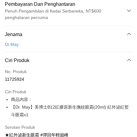
Pembayaran Dan Penghantaran
Penuh Pengambilan di Kedai Serbaneka, NT$600
penghataran percuma
Kaedah Pembayaran
Jenama
Kad Kredit (Bayaran Penuh)
Dr.May
Pengambilan di Kedai Serbaneka
LINE Pay
Ciri Produk
Apple Pay
No. Produk
11725924
JKOPAY
Ciri Produk
Easy Wallet
商品內容：
Google Pay
【Dr. May】美博士B12紅膠原新生撫紋眼霜(20ml) 紅外泌紅熨
斗眼霜x1
Plus PAY
AFTEE
Sorotan Produk
Deskripsi
★紅外泌新生眼霜 #彈回年輕巔峰