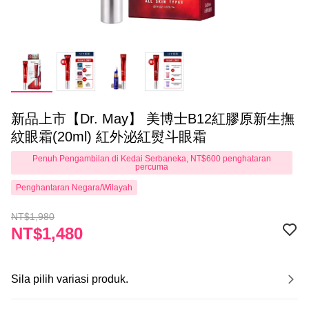
新品上市【Dr. May】 美博士B12紅膠原新生撫
紋眼霜(20ml) 紅外泌紅熨斗眼霜
Penuh Pengambilan di Kedai Serbaneka, NT$600 penghataran
percuma
Penghantaran Negara/Wilayah
NT$1,980
NT$1,480
Sila pilih variasi produk.