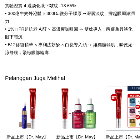
Pertama, Mengenai Perkhidmatan AFTEE Beli Sekarang Bayar Kemudian
實驗證實 4 週淡化眼下皺紋 -13.65%
Pemindahan ATM
1. Dengan memilih AFTEE sebagai kaedah pembayaran, mesej
• 300億牛奶外泌體 × 300Da微分子膠原 ➙深層淡紋、撐起眼周澎潤
pengesahan AFTEE akan muncul.
力
2. Anda boleh meneruskan pembayaran selepas pengesahan SMS.
Pilihan Penghantaran
3. Tiada bayaran diperlukan apabila pesanan disahkan. Produk akan
• 1% HPR超抗老 A 醇 × 高濃度咖啡因 ➙ 雙效導入，醒膚兼具淡化
dihantar ke alamat yang ditetapkan.
全家付款取貨
眼下暗沉
4. Setelah pesanan disahkan, anda akan menerima SMS pembayaran
NT$100/pesanan | Penghantaran percuma untuk pesanan
manakala ahli aplikasi akan menerima pemberitahuan tolak aplikasi
• B12修復精華 × 專利法莎酚 × 白瓷導入頭 ➙ 維穩脆弱肌，瞬效沁
NT$600 atau lebih
AFTEE.
涼舒緩，緊緻眼部輪廓
5. Tiada bayaran diperlukan apabila anda menerima produk. Sila buat
pembayaran di empat kedai serbaneka utama, ATM atau perbankan
付款後全家取貨
dalam talian dengan SMS pembayaran atau pemberitahuan tolak aplikasi
NT$100/pesanan | Penghantaran percuma untuk pesanan
AFTEE.
Pelanggan Juga Melihat
NT$600 atau lebih
Sila ambil perhatian bahawa tempoh pembayaran adalah 14 hari. Walau
萊爾富取貨付款
bagaimanapun, bagi mereka yang telah memuat turun Aplikasi AFTEE
dan mendaftar sebagai ahli AFTEE boleh menikmati tempoh pembayaran
NT$100/pesanan | Penghantaran percuma untuk pesanan
sehingga 45 hari.
NT$600 atau lebih
Tempoh pembayaran dikira dari masa kedai meminta pembayaran anda,
付款後萊爾富取貨
ditambah dengan bilangan hari yang boleh dilanjutkan oleh AFTEE. Anda
boleh melanjutkan tempoh pembayaran anda sebelum anda menerima
NT$100/pesanan | Penghantaran percuma untuk pesanan
pesanan. Walau bagaimanapun, tiada jaminan bahawa anda boleh
NT$600 atau lebih
menerima pesanan anda semasa tempoh pembayaran (cth.: produk
新品上市【Dr. May】
新品上市【Dr. May】
新品上市【Dr. M
prapesanan atau produk yang mungkin mengambil masa yang lebih