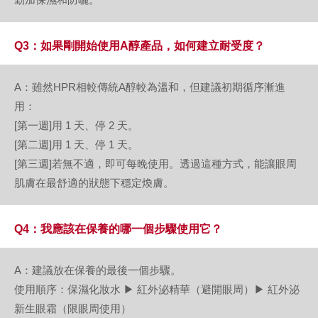
Q3：如果剛開始使用A醇產品，如何建立耐受度？
A：雖然HPR相較傳統A醇較為溫和，但建議初期循序漸進
用：
[第一週]用 1 天、停 2 天。
[第二週]用 1 天、停 1 天。
[第三週]若無不適，即可每晚使用。透過這種方式，能讓眼周
肌膚在最舒適的狀態下穩定煥膚。
Q4：我應該在保養的哪一個步驟使用它？
A：建議放在保養的最後一個步驟。
使用順序：保濕化妝水 ▶ 紅外泌精華（避開眼周）▶ 紅外泌
新生眼霜（限眼周使用）