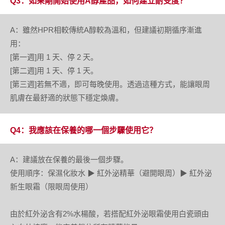
Q3：如果剛開始使用A醇產品，如何建立耐受度？
A：雖然HPR相較傳統A醇較為溫和，但建議初期循序漸進
用：
[第一週]用 1 天、停 2 天。
[第二週]用 1 天、停 1 天。
[第三週]若無不適，即可每晚使用。透過這種方式，能讓眼周
肌膚在最舒適的狀態下穩定煥膚。
Q4：我應該在保養的哪一個步驟使用它？
A：建議放在保養的最後一個步驟。
使用順序：保濕化妝水 ▶ 紅外泌精華（避開眼周）▶ 紅外泌
新生眼霜（限眼周使用）
由於紅外泌含有2%水楊酸，若搭配紅外泌眼霜使用白瓷頭由