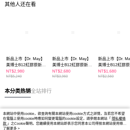
其他人还在看
新品上市【Dr. May】
新品上市【Dr. May】
新品上市【Dr. M
美博士B12紅膠原新生
美博士B12紅膠原新生
美博士B12紅膠
撫紋眼霜(20ml)x2+贈
撫紋眼霜(20ml) 紅外
撫紋眼霜(20ml)
NT$2,980
NT$2,680
NT$1,680
NT$5,240
NT$3,960
NT$2,560
Frsab法莎酚潤唇精華
泌紅熨斗眼霜+紅膠原
業金牌面膜(4片/盒
(9ml)x1 紅外泌紅熨斗
色修煥膚新生精華
濕/修護/亮白_任
眼霜
(30ml)/PDRN積雪草保
紅外泌紅熨斗眼
本分类热销
全站排行
濕修護精華(30ml)_任
推薦買1送1 APP
選1
热门标签
本網站中使用cookie，欲查詢有關本網站使用cookie方式之詳情，及若您不希望
在電腦上使用cookie時應如何變更電腦的cookie設定，請參閱本網站「
隱私權條
款
」之Cookie聲明。您繼續使用本網站即表示您同意本公司得按本網站使用條款
之Cookie聲明使用cookie。
了解更多 >