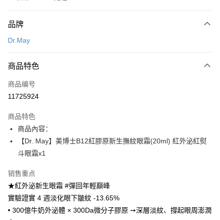
付款方式
品牌
信用卡一次付款
Dr.May
超商取货付款
商品特色
LINE Pay
商品编号
Apple Pay
11725924
街口支付
商品特色
悠遊付
商品內容：
Google Pay
【Dr. May】美博士B12紅膠原新生撫紋眼霜(20ml) 紅外泌紅熨
斗眼霜x1
Plus PAY
销售重点
AFTEE先享后付
★紅外泌新生眼霜 #彈回年輕巔峰
相关说明
實驗證實 4 週淡化眼下皺紋 -13.65%
一、關於 AFTEE先享後付
ATM付款
1. 於付款方式選擇AFTEE先享後付，將跳出AFTEE先享後付手機驗證視
• 300億牛奶外泌體 × 300Da微分子膠原 ➙深層淡紋、撐起眼周澎潤
窗。