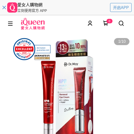
愛女人購物網
开启APP
立刻使用官方 APP
0
1
/
10