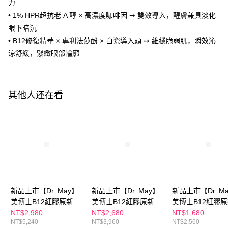
力
2. 進行簡訊驗證之後，即可完成結帳手續。
运送方式
3. 訂單確認後不需事先繳費，商品會配送至您的指定地址。
• 1% HPR超抗老 A 醇 × 高濃度咖啡因 ➙ 雙效導入，醒膚兼具淡化
4. 下訂完成後，您的手機會收到一封繳費通知簡訊，APP會員則會收到
全家付款取貨
眼下暗沉
AFTEE APP推播通知。
每笔NT$100，满NT$600(含以上)免运费
• B12修復精華 × 專利法莎酚 × 白瓷導入頭 ➙ 維穩脆弱肌，瞬效沁
5. 收到商品當下無需繳費，確認無誤後，請再利用繳費通知簡訊或AFTEE
APP於四大便利商店‧ATM/網銀等方式進行付款。
涼舒緩，緊緻眼部輪廓
付款後全家取貨
請留意繳費期限為 14 天。唯有下載 AFTEE App 成為 AFTEE 會員者方能享
每笔NT$100，满NT$600(含以上)免运费
有最長 45 天內付款之服務。
萊爾富取貨付款
其他人还在看
繳費期限，為商家向您請款的時間，再加上使用AFTEE可延長的天數所計算
每笔NT$100，满NT$600(含以上)免运费
出。使用AFTEE下訂可以延長您收到商品前的繳費天數，但無法保證一定能
夠在期限內收到商品(例如:預購商品或預計到貨時間較長者)。因此無論收到
付款後萊爾富取貨
商品與否，仍需要請您在AFTEE規定的時間內完成繳費。
每笔NT$100，满NT$600(含以上)免运费
二、付款限制
1. 初次使用 AFTEE 時，將依認證結果及本公司審查結果，核予每個人不同
7-11付款取貨
之上限額度
2. 結帳金額須大於NT$30
每笔NT$100，满NT$600(含以上)免运费
3. 目前僅支援台灣會員
付款後7-11取貨
新品上市【Dr. May】
新品上市【Dr. May】
新品上市【Dr. M
三、聲明條款
美博士B12紅膠原新生
美博士B12紅膠原新生
美博士B12紅膠
每笔NT$100，满NT$600(含以上)免运费
「AFTEE先享後付」(下稱本服務)乃由恩沛科技股份有限公司(下稱 AFTEE )
撫紋眼霜(20ml)x2+贈
撫紋眼霜(20ml) 紅外
撫紋眼霜(20ml)
NT$2,980
NT$2,680
NT$1,680
所提供，並由 AFTEE 向您收取款項。因使用本服務所須提供之個人資料(包
NT$5,240
NT$3,960
NT$2,560
宅配
Frsab法莎酚潤唇精華
泌紅熨斗眼霜+紅膠原
業金牌面膜(4片/盒
含但不限於訂購人姓名、電話，收件人姓名、電話、收件地址)，將交付予