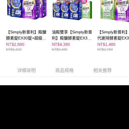
海外配送(澳門)
查看运费
若您對於個人資料之處理、利用有任何疑問，或欲行使相關法律權利，請聯
繫恩沛科技股份有限公司。若您不同意我們將上開所示之個人資料，連同必
海外配送(馬來西亞)
查看运费
要之購買訂單資訊提供予 AFTEE ，或讓 AFTEE 蒐集處理利用您的個人資
料，請勿選用本服務。
【Simply新普利】殿醣
油殿雙享【Simply新普
【Simply新普利
酵素錠EX30錠+超級夜
利】殿醣酵素錠EX30
代謝排酵素錠EX3
酵素DX30錠(2+2)
錠+超級夜酵素DX30錠
+殿醣酵素錠EX3
NT$2,880
NT$4,380
NT$1,480
NT$6,320
NT$9,480
NT$2,760
(3+3)贈-排酵素10入
(1+1)
详细说明
商品规格
相关推荐