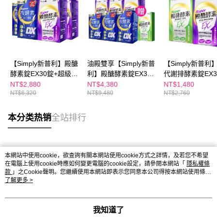
【Simply新普利】殿醣
油殿雙享【Simply新普
【Simply新普利
酵素錠EX30錠+超級夜
利】殿醣酵素錠EX30
代謝排酵素錠EX3
酵素DX30錠(2+2)
錠+超級夜酵素DX30錠
+殿醣酵素錠EX3
NT$2,880
NT$4,380
NT$1,480
NT$6,320
NT$9,480
NT$2,760
(3+3)贈-排酵素10入
(1+1)
本分类热销
全站排行
热门标签
本網站中使用cookie，欲查詢有關本網站使用cookie方式之詳情，及若您不希望
在電腦上使用cookie時應如何變更電腦的cookie設定，請參閱本網站「
隱私權條
款
」之Cookie聲明。您繼續使用本網站即表示您同意本公司得按本網站使用條款
之Cookie聲明使用cookie。
了解更多 >
我知道了