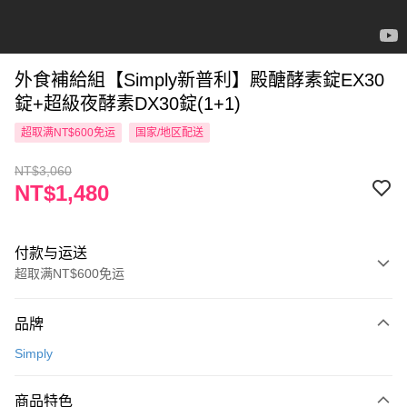
外食補給組【Simply新普利】殿醣酵素錠EX30
錠+超級夜酵素DX30錠(1+1)
超取满NT$600免运
国家/地区配送
NT$3,060
NT$1,480
付款与运送
超取满NT$600免运
付款方式
品牌
信用卡一次付款
Simply
超商取货付款
商品特色
LINE Pay