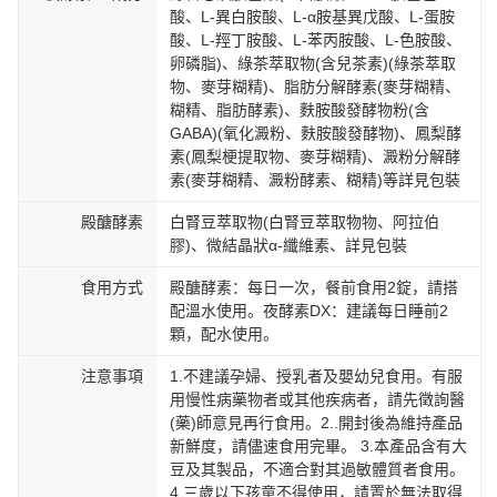
酸、L-異白胺酸、L-α胺基異戊酸、L-蛋胺
酸、L-羥丁胺酸、L-苯丙胺酸、L-色胺酸、
卵磷脂)、綠茶萃取物(含兒茶素)(綠茶萃取
物、麥芽糊精)、脂肪分解酵素(麥芽糊精、
糊精、脂肪酵素)、麩胺酸發酵物粉(含
GABA)(氧化澱粉、麩胺酸發酵物)、鳳梨酵
素(鳳梨梗提取物、麥芽糊精)、澱粉分解酵
素(麥芽糊精、澱粉酵素、糊精)等詳見包裝
殿醣酵素
白腎豆萃取物(白腎豆萃取物物、阿拉伯
膠)、微結晶狀α-纖維素、詳見包裝
食用方式
殿醣酵素：每日一次，餐前食用2錠，請搭
配溫水使用。夜酵素DX：建議每日睡前2
顆，配水使用。
注意事項
1.不建議孕婦、授乳者及嬰幼兒食用。有服
用慢性病藥物者或其他疾病者，請先徵詢醫
(藥)師意見再行食用。2..開封後為維持產品
新鮮度，請儘速食用完畢。 3.本產品含有大
豆及其製品，不適合對其過敏體質者食用。
4.三歲以下孩童不得使用，請置於無法取得