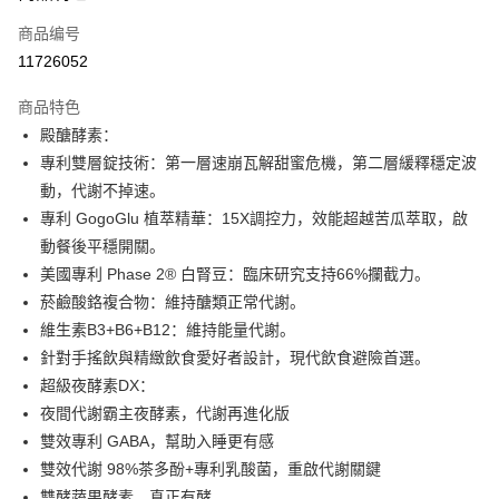
商品编号
Apple Pay
11726052
街口支付
商品特色
悠遊付
殿醣酵素：
Google Pay
專利雙層錠技術：第一層速崩瓦解甜蜜危機，第二層緩釋穩定波
動，代謝不掉速。
Plus PAY
專利 GogoGlu 植萃精華：15X調控力，效能超越苦瓜萃取，啟
AFTEE先享后付
動餐後平穩開關。
相关说明
美國專利 Phase 2® 白腎豆：臨床研究支持66%攔截力。
一、關於 AFTEE先享後付
菸鹼酸鉻複合物：維持醣類正常代謝。
ATM付款
1. 於付款方式選擇AFTEE先享後付，將跳出AFTEE先享後付手機驗證視
維生素B3+B6+B12：維持能量代謝。
窗。
2. 進行簡訊驗證之後，即可完成結帳手續。
針對手搖飲與精緻飲食愛好者設計，現代飲食避險首選。
运送方式
3. 訂單確認後不需事先繳費，商品會配送至您的指定地址。
超級夜酵素DX：
4. 下訂完成後，您的手機會收到一封繳費通知簡訊，APP會員則會收到
全家付款取貨
夜間代謝霸主夜酵素，代謝再進化版
AFTEE APP推播通知。
每笔NT$100，满NT$600(含以上)免运费
5. 收到商品當下無需繳費，確認無誤後，請再利用繳費通知簡訊或AFTEE
雙效專利 GABA，幫助入睡更有感
APP於四大便利商店‧ATM/網銀等方式進行付款。
雙效代謝 98%茶多酚+專利乳酸菌，重啟代謝關鍵
付款後全家取貨
請留意繳費期限為 14 天。唯有下載 AFTEE App 成為 AFTEE 會員者方能享
雙酵蔬果酵素，真正有酵