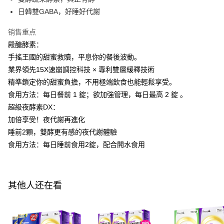
每笔NT$100，满NT$600(含以上)免运费
有最長 45 天內付款之服務。
日韓雙GABA，好睡好代謝
萊爾富取貨付款
繳費期限，為商家向您請款的時間，再加上使用AFTEE可延長的天數所計算
销售重点
每笔NT$100，满NT$600(含以上)免运费
出。使用AFTEE下訂可以延長您收到商品前的繳費天數，但無法保證一定能
夠在期限內收到商品(例如:預購商品或預計到貨時間較長者)。因此無論收到
殿醣酵素：
付款後萊爾富取貨
商品與否，仍需要請您在AFTEE規定的時間內完成繳費。
手搖王國的甜蜜救贖，平息你的餐後波動。
每笔NT$100，满NT$600(含以上)免运费
業界領先15X速崩調控科技 × 專利雙層緩釋技術
二、付款限制
1. 初次使用 AFTEE 時，將依認證結果及本公司審查結果，核予每個人不同
精準鎖定你的甜蜜負擔，不用極端飲食也能輕鬆享受。
7-11付款取貨
之上限額度
食用方法：每日餐前 1 錠；欲加強管理，每日最高 2 錠 。
2. 結帳金額須大於NT$30
每笔NT$100，满NT$600(含以上)免运费
3. 目前僅支援台灣會員
超級夜酵素DX：
付款後7-11取貨
加倍享受！夜代謝再進化
三、聲明條款
每笔NT$100，满NT$600(含以上)免运费
睡前2顆，雙酵更有感的夜代謝體驗
「AFTEE先享後付」(下稱本服務)乃由恩沛科技股份有限公司(下稱 AFTEE )
所提供，並由 AFTEE 向您收取款項。因使用本服務所須提供之個人資料(包
食用方法：每日睡前食用2錠，配合開水食用
宅配
含但不限於訂購人姓名、電話，收件人姓名、電話、收件地址)，將交付予
AFTEE 於本服務必要服務範圍內運用。關於 AFTEE 對於個人資料之蒐集、
每笔NT$100，满NT$600(含以上)免运费
處理、利用，詳參 AFTEE 官網之『個人資料蒐集、處理及利用告知聲明』
（
https://aftee.tw/privacypolicy/
）。
離島配送
其他人还在看
每笔NT$150，满NT$1,500(含以上)免运费
若款項超過繳費期限，將根據當次的金額加收年利率 16% 的逾期滯納金。
未成年的使用者，請事先徵得法定代理人或監護人之同意方可使用
海外配送
查看运费
AFTEE。