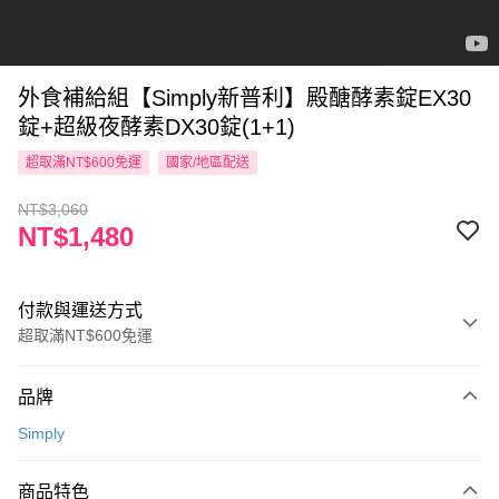
外食補給組【Simply新普利】殿醣酵素錠EX30
錠+超級夜酵素DX30錠(1+1)
超取滿NT$600免運
國家/地區配送
NT$3,060
NT$1,480
付款與運送方式
超取滿NT$600免運
付款方式
品牌
信用卡一次付款
Simply
超商取貨付款
商品特色
LINE Pay