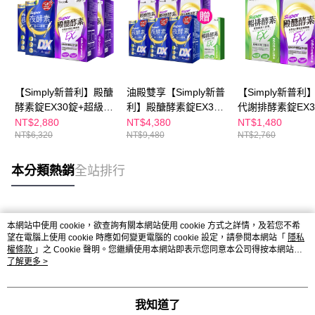
【Simply新普利】殿醣
油殿雙享【Simply新普
【Simply新普利
酵素錠EX30錠+超級夜
利】殿醣酵素錠EX30
代謝排酵素錠EX3
酵素DX30錠(2+2)
錠+超級夜酵素DX30錠
+殿醣酵素錠EX3
NT$2,880
NT$4,380
NT$1,480
NT$6,320
NT$9,480
NT$2,760
(3+3)贈-排酵素10入
(1+1)
本分類熱銷
全站排行
熱門標籤
本網站中使用 cookie，欲查詢有關本網站使用 cookie 方式之詳情，及若您不希
望在電腦上使用 cookie 時應如何變更電腦的 cookie 設定，請參閱本網站「
隱私
權條款
」之 Cookie 聲明。您繼續使用本網站即表示您同意本公司得按本網站使
用條款之 Cookie 聲明使用 cookie。
了解更多 >
我知道了