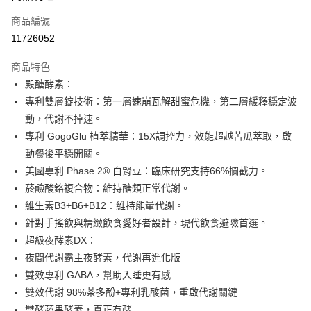
商品編號
Apple Pay
11726052
街口支付
商品特色
悠遊付
殿醣酵素：
Google Pay
專利雙層錠技術：第一層速崩瓦解甜蜜危機，第二層緩釋穩定波
動，代謝不掉速。
全盈+PAY
專利 GogoGlu 植萃精華：15X調控力，效能超越苦瓜萃取，啟
AFTEE先享後付
動餐後平穩開關。
相關說明
美國專利 Phase 2® 白腎豆：臨床研究支持66%攔截力。
【關於「AFTEE先享後付」】
菸鹼酸鉻複合物：維持醣類正常代謝。
ATM付款
AFTEE先享後付是「在收到商品之後才付款」的支付方式。 讓您購物簡單
維生素B3+B6+B12：維持能量代謝。
便利好安心！
１．簡單：不需註冊會員、不需綁卡、不需儲值。
針對手搖飲與精緻飲食愛好者設計，現代飲食避險首選。
運送方式
２．便利：只要手機號碼，簡訊認證，即可結帳。
超級夜酵素DX：
３．安心：先確認商品／服務後，再付款。
全家付款取貨
夜間代謝霸主夜酵素，代謝再進化版
每筆NT$100，滿NT$600(含以上)免運費
【「AFTEE先享後付」結帳流程】
雙效專利 GABA，幫助入睡更有感
１．於結帳方式選擇「AFTEE先享後付」後，將跳轉至「AFTEE先享後付」
雙效代謝 98%茶多酚+專利乳酸菌，重啟代謝關鍵
付款後全家取貨
結帳頁面，進行簡訊認證並確認金額後，即可完成結帳。
２．訂單成立數日內，您將收到繳費通知簡訊。
雙酵蔬果酵素，真正有酵