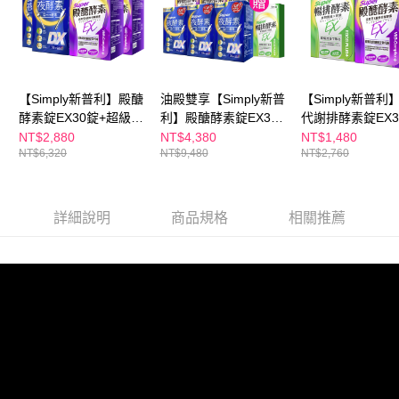
海外配送(澳門)
查看運費
海外配送(馬來西亞)
查看運費
【Simply新普利】殿醣
油殿雙享【Simply新普
【Simply新普利
酵素錠EX30錠+超級夜
利】殿醣酵素錠EX30
代謝排酵素錠EX3
酵素DX30錠(2+2)
錠+超級夜酵素DX30錠
+殿醣酵素錠EX3
NT$2,880
NT$4,380
NT$1,480
NT$6,320
NT$9,480
NT$2,760
(3+3)贈-排酵素10入
(1+1)
詳細說明
商品規格
相關推薦