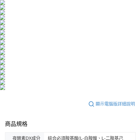
顯示電腦版詳細說明
商品規格
夜酵素DX成分
綜合必須胺基酸(L-白胺酸、L-二胺基己