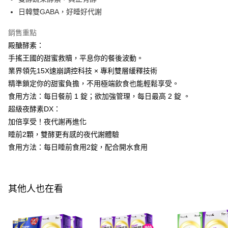
每筆NT$100，滿NT$600(含以上)免運費
３．收到繳費通知簡訊後14天內，點擊此簡訊中的連結，可透過四大超商／
日韓雙GABA，好睡好代謝
ATM／網路銀行／等多元方式進行付款，方視為交易完成。
萊爾富取貨付款
※ 請注意：結帳手續完成當下不需立刻繳費，但若您需要取消訂單，請聯絡
銷售重點
每筆NT$100，滿NT$600(含以上)免運費
購買商品的店家。未經商家同意取消之訂單仍視為有效，需透過AFTEE先享
後付繳納相關費用。
殿醣酵素：
付款後萊爾富取貨
※ 交易是否成功請以「AFTEE先享後付 」之結帳頁面顯示為準，若有關於
手搖王國的甜蜜救贖，平息你的餐後波動。
是否繳費成功／繳費後需取消欲退款等相關疑問，請聯繫「AFTEE先享後付
每筆NT$100，滿NT$600(含以上)免運費
業界領先15X速崩調控科技 × 專利雙層緩釋技術
客戶支援中心」
https://netprotections.freshdesk.com/support/home
精準鎖定你的甜蜜負擔，不用極端飲食也能輕鬆享受。
7-11付款取貨
【注意事項】
食用方法：每日餐前 1 錠；欲加強管理，每日最高 2 錠 。
１．透過由恩沛科技股份有限公司提供之「AFTEE先享後付」服務完成之交
每筆NT$100，滿NT$600(含以上)免運費
易，需依本服務之必要範圍內提供個人資料，並將交易相關給付款項請求債
超級夜酵素DX：
權轉讓予恩沛科技股份有限公司。
付款後7-11取貨
加倍享受！夜代謝再進化
２．關於個人資料處理事宜，請瀏覽以下網址：
每筆NT$100，滿NT$600(含以上)免運費
睡前2顆，雙酵更有感的夜代謝體驗
https://aftee.tw/terms/#terms3
３．未成年的使用者請事先徵得法定代理人或監護人之同意方可使用
食用方法：每日睡前食用2錠，配合開水食用
宅配
「AFTEE先享後付」，若未經同意申辦者引起之損失，本公司不負相關責
任。
每筆NT$100，滿NT$600(含以上)免運費
４．使用「AFTEE先享後付」時，將依據個別帳號之用戶狀況，依本公司即
時審查核予不同之上限額度；若仍有額度不足之情形，本公司將視審查結果
離島配送
其他人也在看
請求用戶進行身份認證。
每筆NT$150，滿NT$1,500(含以上)免運費
５．嚴禁一人註冊多個帳號或使用他人資訊註冊。若發現惡意使用之情形，
恩沛科技股份有限公司將有權停止該用戶之使用額度並採取法律行動。
海外配送
查看運費