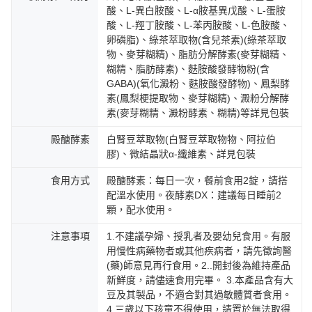
酸、L-異白胺酸、L-α胺基異戊酸、L-蛋胺
酸、L-羥丁胺酸、L-苯丙胺酸、L-色胺酸、
卵磷脂)、綠茶萃取物(含兒茶素)(綠茶萃取
物、麥芽糊精)、脂肪分解酵素(麥芽糊精、
糊精、脂肪酵素)、麩胺酸發酵物粉(含
GABA)(氧化澱粉、麩胺酸發酵物)、鳳梨酵
素(鳳梨梗提取物、麥芽糊精)、澱粉分解酵
素(麥芽糊精、澱粉酵素、糊精)等詳見包裝
殿醣酵素
白腎豆萃取物(白腎豆萃取物物、阿拉伯
膠)、微結晶狀α-纖維素、詳見包裝
食用方式
殿醣酵素：每日一次，餐前食用2錠，請搭
配溫水使用。夜酵素DX：建議每日睡前2
顆，配水使用。
注意事項
1.不建議孕婦、授乳者及嬰幼兒食用。有服
用慢性病藥物者或其他疾病者，請先徵詢醫
(藥)師意見再行食用。2..開封後為維持產品
新鮮度，請儘速食用完畢。 3.本產品含有大
豆及其製品，不適合對其過敏體質者食用。
4.三歲以下孩童不得使用，請置於無法取得