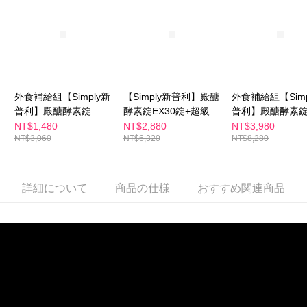
海外配送
送料を確認
ームページの『個人情報の収集、処理及び利用に関する声明』をご参照く
ださい（
https://aftee.tw/privacypolicy/
）。
海外配送(澳門)
送料を確認
AFTEEの初回ご利用の際に、審査を通過すれば、最高額がNT$10,000にな
海外配送(馬來西亞)
送料を確認
ります。支払い期限を過ぎた場合、その金額に基づいて年利20%の遅延滞
納金が加算されます。未成年の利用者は、事前に法定代理人または後見人
の同意を得ればAFTEEをご利用いただけます。
外食補給組【Simply新
【Simply新普利】殿醣
外食補給組【Simp
個人情報の処理、利用について疑問がある、または関連する法律の権利を
普利】殿醣酵素錠
酵素錠EX30錠+超級夜
普利】殿醣酵素
行使したい場合は、ネットプロテクションズ
cs_tw@netprotections.co.jp
EX30錠+超級夜酵素
酵素DX30錠(2+2)
EX30錠+油切酵
NT$1,480
NT$2,880
NT$3,980
にご連絡ください。上記に示した個人情報を、必要な購入注文書とあわせ
NT$3,060
NT$6,320
NT$8,280
DX30錠(1+1)
EX30錠(3+3)贈
てAFTEEにご提供いただく、またはAFTEEにあなたの個人情報の収集、処
理、利用を許可することににご同意いただけない場合は、当サービスを選
素10入
択しないでください。
詳細について
商品の仕様
おすすめ関連商品