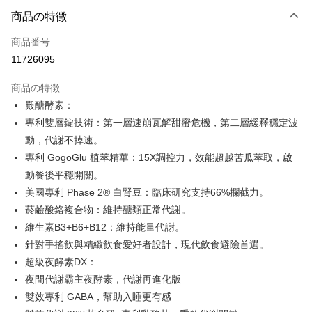
LINE Pay
商品の特徴
Apple Pay
商品番号
11726095
JKOPAY
商品の特徴
Easy Wallet
殿醣酵素：
Google Pay
專利雙層錠技術：第一層速崩瓦解甜蜜危機，第二層緩釋穩定波
動，代謝不掉速。
Plus Pay
專利 GogoGlu 植萃精華：15X調控力，效能超越苦瓜萃取，啟
AFTEE代金後払い
動餐後平穩開關。
説明
美國專利 Phase 2® 白腎豆：臨床研究支持66%攔截力。
一、 AFTEE代金後払いについて
菸鹼酸鉻複合物：維持醣類正常代謝。
ATM払い
1.お支払い方法でAFTEE代金後払いを選択すると、携帯電話認証ウィンド
維生素B3+B6+B12：維持能量代謝。
ウが表示されます。
2.SMSで認証してお支払い手続を進めてください。
針對手搖飲與精緻飲食愛好者設計，現代飲食避險首選。
配送方法
3.注文するときのお支払いは不要です。商品はご指定の住所に配送されま
超級夜酵素DX：
す。
全家付款取貨
4.ご注文が完了すると、携帯に支払い通知のSMSが届きます。アプリ会員
夜間代謝霸主夜酵素，代謝再進化版
配送毎にNT$100、NT$600以上で送料無料
の場合は、AFTEE アプリプッシュ通知が届きます。
雙效專利 GABA，幫助入睡更有感
5.商品受け取り時のお支払いは不要です。商品を確かめてから、SMSまた