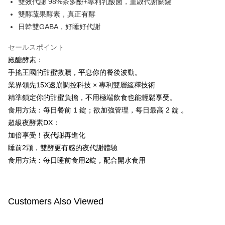
付款後全家取貨
雙效代謝 98%茶多酚+專利乳酸菌，重啟代謝關鍵
はアプリの通知に従って、4大コンビニ、またはATM/オンラインバンキン
グでお支払いください。
雙酵蔬果酵素，真正有酵
配送毎にNT$100、NT$600以上で送料無料
日韓雙GABA，好睡好代謝
代金納付期限は最短で 14 日以内ですので、ご注意ください。AFTEE アプ
萊爾富取貨付款
リをダウンロードして AFTEE 会員になるとお支払い期限を最長 45 日以内
配送毎にNT$100、NT$600以上で送料無料
セールスポイント
まで延長できます。
殿醣酵素：
付款後萊爾富取貨
お支払期限は、ショップが請求した期日と、AFTEEで延長できる日数をも
手搖王國的甜蜜救贖，平息你的餐後波動。
とに計算されます。AFTEEで注文すると、商品を受け取るまで支払い期限
配送毎にNT$100、NT$600以上で送料無料
を延長できますが、商品を期限内に受け取れない場合があります（例：予
業界領先15X速崩調控科技 × 專利雙層緩釋技術
約商品や商品到着日が比較的遅い商品）。そのため、商品到着の有無に関
7-11付款取貨
精準鎖定你的甜蜜負擔，不用極端飲食也能輕鬆享受。
わらず、AFTEEで指定された期限内にお支払いください。
食用方法：每日餐前 1 錠；欲加強管理，每日最高 2 錠 。
配送毎にNT$100、NT$600以上で送料無料
二、支払い限度額
超級夜酵素DX：
付款後7-11取貨
1.初回 AFTEEを ご利用の際に、認証結果及び当社の審査の結果に基づ
加倍享受！夜代謝再進化
き、限度額が設定されます。
配送毎にNT$100、NT$600以上で送料無料
睡前2顆，雙酵更有感的夜代謝體驗
2.決済金額は最低NT$20です。
3.現在、台湾の会員のみご利用いただけます。
食用方法：每日睡前食用2錠，配合開水食用
宅配
三、利用規約「AFTEE代金後払い」（以下当サービスという）はネットプ
配送毎にNT$100、NT$600以上で送料無料
ロテクションズ（以下 AFTEE という）が提供し、AFTEEが代金を徴収し
ます。当サービスご利用の際に提供しなければならない個人情報（注文者
離島配送
Customers Also Viewed
の氏名、電話番号、受取人の氏名、電話番号、受取人住所を含むがこれに
配送毎にNT$150、NT$1,500以上で送料無料
限らない）は、AFTEEに渡され当サービスで必要な範囲内で利用されま
す。AFTEEの個人情報の収集、処理、利用について、詳細はAFTEE公式ホ