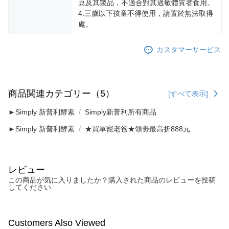
豆及其製品，不適合對其過敏體質者食用。
4.三歲以下孩童不得使用，請置於無法取得
處。
カスタマーサービス
商品関連カテゴリー（5）
[すべて表示]
►Simply 新普利酵素
Simply新普利所有商品
►Simply 新普利酵素
★買單寵老爸★領劵最高折888元
レビュー
この商品が気に入りましたか？購入された商品のレビューを投稿
してください
Customers Also Viewed