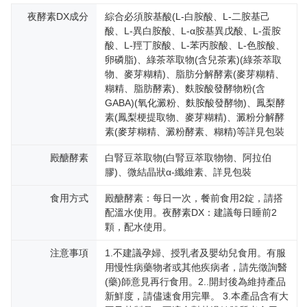
夜酵素DX成分
綜合必須胺基酸(L-白胺酸、L-二胺基己
酸、L-異白胺酸、L-α胺基異戊酸、L-蛋胺
酸、L-羥丁胺酸、L-苯丙胺酸、L-色胺酸、
卵磷脂)、綠茶萃取物(含兒茶素)(綠茶萃取
物、麥芽糊精)、脂肪分解酵素(麥芽糊精、
糊精、脂肪酵素)、麩胺酸發酵物粉(含
GABA)(氧化澱粉、麩胺酸發酵物)、鳳梨酵
素(鳳梨梗提取物、麥芽糊精)、澱粉分解酵
素(麥芽糊精、澱粉酵素、糊精)等詳見包裝
殿醣酵素
白腎豆萃取物(白腎豆萃取物物、阿拉伯
膠)、微結晶狀α-纖維素、詳見包裝
食用方式
殿醣酵素：每日一次，餐前食用2錠，請搭
配溫水使用。夜酵素DX：建議每日睡前2
顆，配水使用。
注意事項
1.不建議孕婦、授乳者及嬰幼兒食用。有服
用慢性病藥物者或其他疾病者，請先徵詢醫
(藥)師意見再行食用。2..開封後為維持產品
新鮮度，請儘速食用完畢。 3.本產品含有大