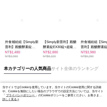
外食補給組【Simply新
【Simply新普利】殿醣
外食補給組【Simp
普利】殿醣酵素錠
酵素錠EX30錠+超級夜
普利】殿醣酵素
EX30錠+超級夜酵素
酵素DX30錠(2+2)
EX30錠+油切酵
NT$1,480
NT$2,880
NT$3,980
NT$3,060
NT$6,320
NT$8,280
DX30錠(1+1)
EX30錠(3+3)贈
素10入
本カテゴリーの人気商品
サイト全体のランキング
人気タグ
当サイトではCookieを使用しています。当サイトのCookie使用に関する詳細
や、Cookieを無効にしたい場合のブラウザでの設定方法については、当サイト
「
プライバシーポリシー
」のCookieポリシーをご参照ください。お客さま
が、当サイトを引き続き使用される場合、当社がサイト利用規約のCookieポリ
詳しく見る >
シーに基づいてCookieを使用することに同意したものとみなします。