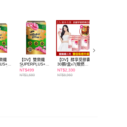
項】
取貨
恩沛科技股份有限公司提供之「AFTEE先享後付」服務完成之
依本服務之必要範圍內提供個人資料，並將交易相關給付款項請
00，滿NT$600(含以上)免運費
讓予恩沛科技股份有限公司。
個人資料處理事宜，請瀏覽以下網址：
1取貨
ee.tw/terms/#terms3
00，滿NT$600(含以上)免運費
年的使用者請事先徵得法定代理人或監護人之同意方可使用
E先享後付」，若未經同意申辦者引起之損失，本公司不負相關責
AFTEE先享後付」時，將依據個別帳號之用戶狀況，依本公司
00，滿NT$600(含以上)免運費
核予不同之上限額度；若仍有額度不足之情形，本公司將視審查
用戶進行身份認證。
樂纖
【DV】雙樂纖
【DV】醇享受膠囊
優惠價【DV】雙
LUS+膠
SUPERPLUS+膠
30顆/盒x7(贈燃燒
纖
一人註冊多個帳號或使用他人資訊註冊。若發現惡意使用之情
顆/盒)
囊(30顆/盒)
日記x30顆/1盒)
SUPERPLUS+膠
50，滿NT$1,500(含以上)免運費
科技股份有限公司將有權停止該用戶之使用額度並採取法律行
NT$499
NT$2,330
NT$999
囊30顆/盒x3
NT$1,680
NT$8,960
NT$8,040