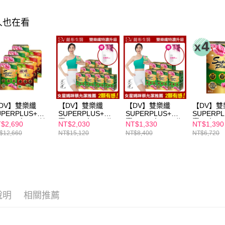
【注意事
7-11付款
１．透過由
人也在看
交易，需
每筆NT$1
求債權轉
２．關於
付款後7-1
https://aft
每筆NT$1
３．未成
「AFTE
宅配
任。
４．使用「
每筆NT$1
即時審查
結果請求
DV】雙樂纖
【DV】雙樂纖
【DV】雙樂纖
【DV】雙
離島配送
UPERPLUS+膠
SUPERPLUS+膠
SUPERPLUS+膠
SUPERP
５．嚴禁
(30顆/盒)x4+健
囊(30顆/盒)x9(贈
囊(30顆/盒)x5 (贈
囊x4盒(30
每筆NT$1
形，恩沛
$2,690
NT$2,030
NT$1,330
NT$1,390
號燃燒日記膠囊
醇耀妍3.0煥白組
醇耀妍3.0煥白組
動。
$12,660
NT$15,120
NT$8,400
NT$6,720
0粒/盒)x3
x1盒(3包/盒)
x1盒(3包/盒)
說明
相關推薦