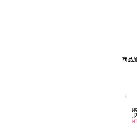
商品加
即
【
纖
NT
口
01