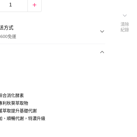
清除
送方式
紀錄
600免運
次付款
付款
綜合消化酵素
專利秋葵萃取物
薑萃取提升基礎代謝
加、順暢代謝，特濃升級
y