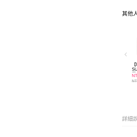
其他
【
S
囊
NT
字
NT
(3
詳細