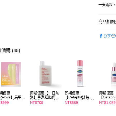
全盈+PAY
一天兩粒，
AFTEE先
相關說明
商品相關分
【關於「A
ATM付款
AFTEE
【保健/醫
便利好安
分享
１．簡單
【保健/醫
２．便利
運送方式
３．安心
價購 (45)
全家付款
【「AFT
每筆NT$1
１．於結帳
付」結帳
付款後全
２．訂單
３．收到繳
每筆NT$1
／ATM／
※ 請注意
萊爾富取
絡購買商品
期優惠
即期優惠【一日茶
即期優惠
即期優惠
先享後付
每筆NT$1
Relove】馬甲纖
道】皇家胭脂保濕
【Cetaphil舒特
【Cetaph
※ 交易是
飲24包/盒-綜合
沐浴乳600ml 效期
膚】BHR淨白煥新
膚】BHR
$999
NT$709
NT$589
NT$1,059
是否繳費成
付款後萊
味(效期2027-
2027/2/19
化妝水 150mL 效
精華液 30
付客戶支
-22)
期2027/3/1
2027/3/1
每筆NT$1