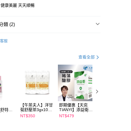
健康美麗 天天順暢
享後付
類 (2)
FTEE先享後付」】
先享後付是「在收到商品之後才付款」的支付方式。 讓您購物簡單
材】
窈窕美體
心！
客服
：不需註冊會員、不需綁卡、不需儲值。
材】
DV
：只要手機號碼，簡訊認證，即可結帳。
：先確認商品／服務後，再付款。
查看全部
取貨
EE先享後付」結帳流程】
00，滿NT$600(含以上)免運費
方式選擇「AFTEE先享後付」後，將跳轉至「AFTEE先享後
頁面，進行簡訊認證並確認金額後，即可完成結帳。
家取貨
成立數日內，您將收到繳費通知簡訊。
費通知簡訊後14天內，點擊此簡訊中的連結，可透過四大超商
00，滿NT$600(含以上)免運費
網路銀行／等多元方式進行付款，方視為交易完成。
：結帳手續完成當下不需立刻繳費，但若您需要取消訂單，請聯
貨付款
的店家。未經商家同意取消之訂單仍視為有效，需透過AFTEE
【午茶夫人】洋甘
即期優惠【天奕
即期優惠【Catric
繳納相關費用。
00，滿NT$600(含以上)免運費
il舒特
菊舒壓茶3gx10入/
TIANYI】添益衛
卡翠絲】完美濾鏡
否成功請以「AFTEE先享後付 」之結帳頁面顯示為準，若有關於
淨白無暇
包 x2
(30粒/盒) 日本專
遮瑕膏 效期
NT$350
NT$479
NT$119
功／繳費後需取消欲退款等相關疑問，請聯繫「AFTEE先享後
爾富取貨
ml 效期
利JSF-1®褐藻醣
2027/2/1
援中心」
https://netprotections.freshdesk.com/support/home
膠 效期2027/3/11
00，滿NT$600(含以上)免運費