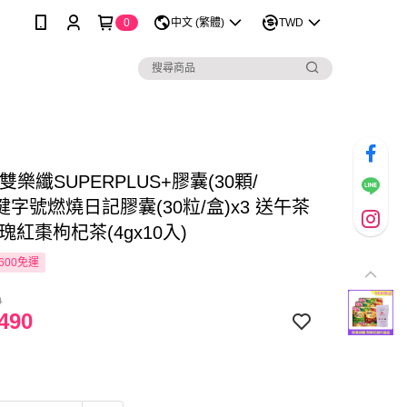
0
中文 (繁體)
TWD
雙樂纖SUPERPLUS+膠囊(30顆/
+健字號燃燒日記膠囊(30粒/盒)x3 送午茶
瑰紅棗枸杞茶(4gx10入)
600免運
0
490