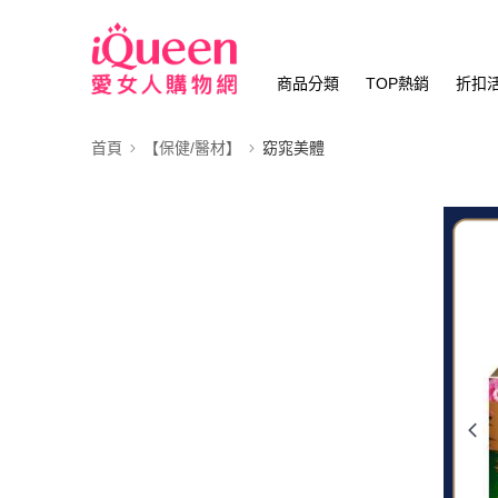
商品分類
TOP熱銷
折扣
首頁
【保健/醫材】
窈窕美體