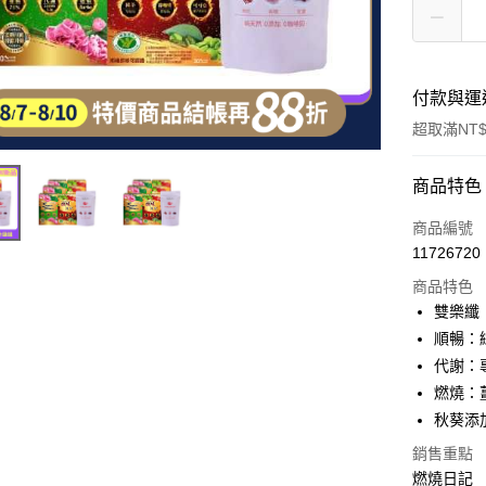
付款與運
超取滿NT$
付款方式
商品特色
信用卡一
商品編號
11726720
超商取貨
商品特色
LINE Pay
雙樂纖
順暢：
Apple Pay
代謝：
街口支付
燃燒：
秋葵添
悠遊付
銷售重點
Google Pa
燃燒日記