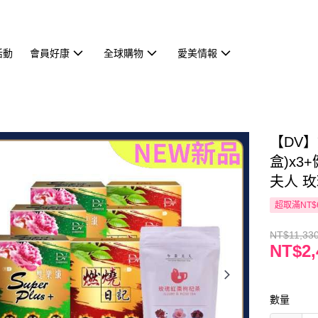
活動
會員好康
全球購物
愛美情報
【DV】
盒)x3
夫人 玫
超取滿NT$
NT$11,33
NT$2,
數量