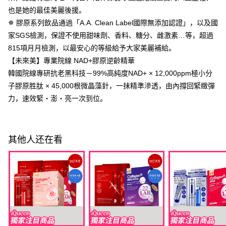
試用-7-11取貨付款
也是她的最佳美麗後援。
免运费
若款項超過繳費期限，將根據當次的金額加收年利率 16% 的逾期滯納金。
✵ 膠原系列飲品通過「A.A. Clean Label國際無添加認證」，以及國
未成年的使用者，請事先徵得法定代理人或監護人之同意方可使用
付款後7-11取貨
家SGS檢測，保證不使用甜味劑、香料、糖分、雌激素…等，超過
AFTEE。
每笔NT$100，满NT$600(含以上)免运费
815項月月檢測，以最安心的等級給予大家美麗補給。
若您對於個人資料之處理、利用有任何疑問，或欲行使相關法律權利，請聯
【未來美】專業院線 NAD+膠原逆齡精華
繫恩沛科技股份有限公司。若您不同意我們將上開所示之個人資料，連同必
宅配
要之購買訂單資訊提供予 AFTEE ，或讓 AFTEE 蒐集處理利用您的個人資
韓國院線專研抗老黑科技－99%高純度NAD+ × 12,000ppm極小分
每笔NT$100，满NT$600(含以上)免运费
料，請勿選用本服務。
子膠原胜肽 × 45,000根微晶藻針，一抹精準滲透，由內撐回緊緻彈
離島配送
力，速效緊・澎・亮一次到位。
每笔NT$150，满NT$1,500(含以上)免运费
試用宅配
其他人还在看
免运费
海外配送
查看运费
海外配送(澳門)
查看运费
海外配送(馬來西亞)
查看运费
海外配送(澳洲)
查看运费