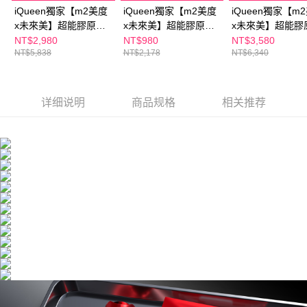
iQueen獨家【m2美度
iQueen獨家【m2美度
iQueen獨家【m
x未來美】超能膠原飲/
x未來美】超能膠原晚
x未來美】超能膠
新生飲(8入/任選2盒)+
安飲(8入/盒)+NAD膠
(8入/盒)+PDRN
NT$2,980
NT$980
NT$3,580
NT$5,838
NT$2,178
NT$6,340
NAD膠原精華
原逆齡面膜(3片/盒)x2
華(15+15ml)+
(15+15ml)x1+NAD膠
新生乳50ml
原面膜(3片/盒)x2
详细说明
商品规格
相关推荐