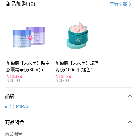
信用卡一次付款
商品加购 (2)
查看全部
超商取货付款
LINE Pay
Apple Pay
街口支付
悠遊付
加價購【未來美】時空
加價購【未來美】調理
膠囊精華膜(80ml) (褪
泥膜(100ml) (褪色/盒
Google Pay
色/盒損/短效良品)
損/短效良品)
NT$399
NT$199
NT$599
NT$399
Plus PAY
AFTEE先享后付
品牌
相关说明
m2
MIRAE
一、關於 AFTEE先享後付
ATM付款
1. 於付款方式選擇AFTEE先享後付，將跳出AFTEE先享後付手機驗證視
窗。
商品特色
2. 進行簡訊驗證之後，即可完成結帳手續。
运送方式
3. 訂單確認後不需事先繳費，商品會配送至您的指定地址。
商品编号
4. 下訂完成後，您的手機會收到一封繳費通知簡訊，APP會員則會收到