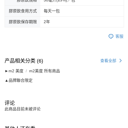
膠原飲規格
50毫升(±9%)／包
膠原飲食用方式
每天一包
膠原飲保存期限
2年
客服
产品相关分类 (6)
查看全部
►m2 美度
m2美度 所有商品
▲品牌聯合限定
评论
此商品目前未被评论