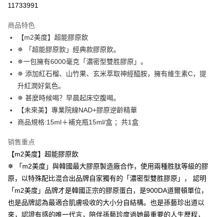
全家付款取貨
11733991
AFTEE APP推播通知。
每笔NT$100，满NT$600(含以上)免运费
5. 收到商品當下無需繳費，確認無誤後，請再利用繳費通知簡訊或AFTEE
APP於四大便利商店‧ATM/網銀等方式進行付款。
商品特色
試用-全家取貨付款
【m2美度】超能膠原飲
請留意繳費期限為 14 天。唯有下載 AFTEE App 成為 AFTEE 會員者方能享
免运费
✵ 「超能膠原飲」經典款膠原飲。
有最長 45 天內付款之服務。
✵一包擁有6000毫克「濃密型雙胜膠原」。
付款後全家取貨
繳費期限，為商家向您請款的時間，再加上使用AFTEE可延長的天數所計算
✵ 添加紅石榴、山竹果、玄米萃取神經醯胺，擁有維生素C，提
每笔NT$100，满NT$600(含以上)免运费
出。使用AFTEE下訂可以延長您收到商品前的繳費天數，但無法保證一定能
夠在期限內收到商品(例如:預購商品或預計到貨時間較長者)。因此無論收到
升紅潤好氣色。
萊爾富取貨付款
商品與否，仍需要請您在AFTEE規定的時間內完成繳費。
✵ 甚麼時候喝？早晨起床空腹喝。
每笔NT$100，满NT$600(含以上)免运费
【未來美】專業院線NAD+膠原逆齡精華
二、付款限制
1. 初次使用 AFTEE 時，將依認證結果及本公司審查結果，核予每個人不同
商品規格:15ml＋補充瓶15ml/盒 ；共1盒
試用-萊爾富取貨付款
之上限額度
2. 結帳金額須大於NT$30
免运费
销售重点
3. 目前僅支援台灣會員
【m2美度】超能膠原飲
付款後萊爾富取貨
三、聲明條款
✵ 「m2美度」與韓國最大膠原製造廠合作，使用兩種胜肽等級的膠
每笔NT$100，满NT$600(含以上)免运费
「AFTEE先享後付」(下稱本服務)乃由恩沛科技股份有限公司(下稱 AFTEE )
原，以特殊配比混合出品牌自家獨有的「濃密型雙胜膠原」， 認明
所提供，並由 AFTEE 向您收取款項。因使用本服務所須提供之個人資料(包
7-11付款取貨
含但不限於訂購人姓名、電話，收件人姓名、電話、收件地址)，將交付予
「m2美度」品牌才是韓國正宗的膠原蛋白，是900DA道爾頓單位，
AFTEE 於本服務必要服務範圍內運用。關於 AFTEE 對於個人資料之蒐集、
每笔NT$100，满NT$600(含以上)免运费
也是品牌認為最適合肌膚吸收的大小分自結構。也是孫藝珍出道以
處理、利用，詳參 AFTEE 官網之『個人資料蒐集、處理及利用告知聲明』
來，認證有感的唯一代言，陪伴孫藝珍度過她最重要的人生歷程，
（
https://aftee.tw/privacypolicy/
）。