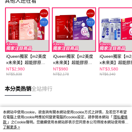
其他人还在看
iQueen獨家【m2美度
iQueen獨家【m2美度
iQueen獨家【m
x未來美】超能膠原飲/
x未來美】超能膠原晚
x未來美】超能膠
新生飲(8入/任選2盒)+
安飲(8入/盒)+NAD膠
(8入/盒)+PDRN
NT$2,980
NT$980
NT$3,580
NT$5,838
NT$2,178
NT$6,340
NAD膠原精華
原逆齡面膜(3片/盒)x2
華(15+15ml)+
(15+15ml)x1+NAD膠
新生乳50ml
原面膜(3片/盒)x2
本分类热销
全站排行
热门标签
本網站中使用cookie，欲查詢有關本網站使用cookie方式之詳情，及若您不希望
在電腦上使用cookie時應如何變更電腦的cookie設定，請參閱本網站「
隱私權條
款
」之Cookie聲明。您繼續使用本網站即表示您同意本公司得按本網站使用條款
之Cookie聲明使用cookie。
了解更多 >