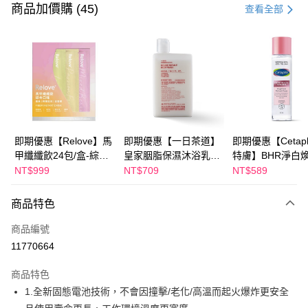
信用卡一次付款
商品加價購 (45)
查看全部
LINE Pay
Apple Pay
街口支付
悠遊付
Google Pay
即期優惠【Relove】馬
即期優惠【一日茶道】
即期優惠【Cetaph
甲纖纖飲24包/盒-綜合
皇家胭脂保濕沐浴乳
特膚】BHR淨白
全盈+PAY
口味(效期2027-01-22)
600ml 效期2027/2/19
妝水 150mL 效期
NT$999
NT$709
NT$589
2027/3/1
AFTEE先享後付
相關說明
商品特色
【關於「AFTEE先享後付」】
ATM付款
商品編號
AFTEE先享後付是「在收到商品之後才付款」的支付方式。 讓您購物簡單
便利好安心！
11770664
１．簡單：不需註冊會員、不需綁卡、不需儲值。
運送方式
２．便利：只要手機號碼，簡訊認證，即可結帳。
商品特色
３．安心：先確認商品／服務後，再付款。
宅配
1.全新固態電池技術，不會因撞擊/老化/高溫而起火爆炸更安全
每筆NT$100，滿NT$600(含以上)免運費
【「AFTEE先享後付」結帳流程】