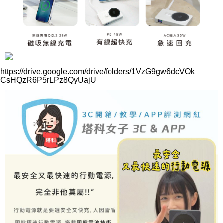
https://drive.google.com/drive/folders/1VzG9gw6dcVOk
CsHQzR6P5rLPz8QyUajU