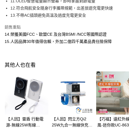
11.OLED智慧電量顯示螢幕，即時掌握剩餘電量
恩沛科技股份有限公司將有權停止該用戶之使用額度並採取法律行動。
12.符合飛航安全隨身行李攜帶規範，出差旅遊充電更快速
13.不帶AC插頭避免高溫及過度充電更安全
銷售重點
14.榮獲美國FCC、歐盟CE 及台灣BSMI /NCC等國際認證
15.人因品牌30年值得信賴，外加二億四千萬產品責任險保障
其他人也在看
【人因】雷盾 行動電
【人因】閃立方Qi2
【巧福】遠紅外
源-無線25W有線
25W九合一無線快充機
風-迷你款UC-863