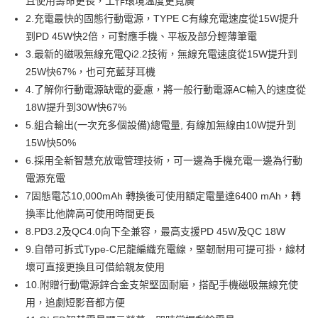
且使用壽命更長，工作環境溫度更寬廣
１．於結帳方式選擇「AFTEE先享後付」後，將跳轉至「AFTEE先享後付」
2.充電最快的固態行動電源，TYPE C有線充電速度從15W提升
離島配送
結帳頁面，進行簡訊認證並確認金額後，即可完成結帳。
２．訂單成立數日內，您將收到繳費通知簡訊。
到PD 45W快2倍，可對應手機、平板及部分輕薄筆電
每筆NT$150，滿NT$1,500(含以上)免運費
３．收到繳費通知簡訊後14天內，點擊此簡訊中的連結，可透過四大超商／
3.最新的磁吸無線充電Qi2.2技術，無線充電速度從15W提升到
ATM／網路銀行／等多元方式進行付款，方視為交易完成。
25W快67%，也可充藍芽耳機
※ 請注意：結帳手續完成當下不需立刻繳費，但若您需要取消訂單，請聯絡
購買商品的店家。未經商家同意取消之訂單仍視為有效，需透過AFTEE先享
4.了解你行動電源缺電的憂慮，將一般行動電源AC輸入的速度從
後付繳納相關費用。
18W提升到30W快67%
※ 交易是否成功請以「AFTEE先享後付 」之結帳頁面顯示為準，若有關於
是否繳費成功／繳費後需取消欲退款等相關疑問，請聯繫「AFTEE先享後付
5.組合輸出(一次充多個設備)總電量, 有線加無線由10W提升到
客戶支援中心」
https://netprotections.freshdesk.com/support/home
15W快50%
6.採用全新智慧充放電管理技術，可一邊為手機充電一邊為行動
【注意事項】
１．透過由恩沛科技股份有限公司提供之「AFTEE先享後付」服務完成之交
電源充電
易，需依本服務之必要範圍內提供個人資料，並將交易相關給付款項請求債
7固態電芯10,000mAh 轉換後可使用額定電量達6400 mAh，轉
權轉讓予恩沛科技股份有限公司。
換率比他牌高可使用時間更長
２．關於個人資料處理事宜，請瀏覽以下網址：
https://aftee.tw/terms/#terms3
8.PD3.2及QC4.0向下全兼容，最高支援PD 45W及QC 18W
３．未成年的使用者請事先徵得法定代理人或監護人之同意方可使用
9.自帶可拆式Type-C尼龍編織充電線，堅韌耐用可提可掛，線材
「AFTEE先享後付」，若未經同意申辦者引起之損失，本公司不負相關責
任。
壞可直接更換且可借給親友使用
４．使用「AFTEE先享後付」時，將依據個別帳號之用戶狀況，依本公司即
10.附贈行動電源鋅合金支架堅固耐磨，搭配手機磁吸無線充使
時審查核予不同之上限額度；若仍有額度不足之情形，本公司將視審查結果
用，追劇短影音都方便
請求用戶進行身份認證。
５．嚴禁一人註冊多個帳號或使用他人資訊註冊。若發現惡意使用之情形，