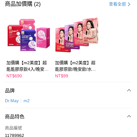
信用卡一次付款
商品加價購 (2)
查看全部
超商取貨付款
LINE Pay
Apple Pay
街口支付
悠遊付
加價購【m2美度】超
加價購【m2美度】超
能能膠原飲4入/晚安飲
能膠原飲/晚安飲/水光
Google Pay
4入/水光飲4入/新生飲
飲/新生飲-孫藝珍推薦
NT$690
NT$99
4入-孫藝珍推薦(任選1
(任選1盒)
全盈+PAY
盒)
品牌
AFTEE先享後付
Dr.May
m2
相關說明
【關於「AFTEE先享後付」】
ATM付款
AFTEE先享後付是「在收到商品之後才付款」的支付方式。 讓您購物簡單
商品特色
便利好安心！
１．簡單：不需註冊會員、不需綁卡、不需儲值。
運送方式
商品編號
２．便利：只要手機號碼，簡訊認證，即可結帳。
11789962
３．安心：先確認商品／服務後，再付款。