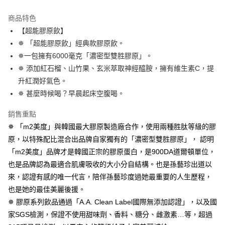
全家付款取貨
每筆NT$100，滿NT$600(含以上)免運費
【「AFTEE先享後付」結帳流程】
商品特色
１．於結帳方式選擇「AFTEE先享後付」後，將跳轉至「AFTEE先享後付」
【超能膠原飲】
付款後全家取貨
結帳頁面，進行簡訊認證並確認金額後，即可完成結帳。
✵ 「超能膠原飲」經典款膠原飲。
２．訂單成立數日內，您將收到繳費通知簡訊。
每筆NT$100，滿NT$600(含以上)免運費
３．收到繳費通知簡訊後14天內，點擊此簡訊中的連結，可透過四大超商／
✵一包擁有6000毫克「濃密型雙胜膠原」。
ATM／網路銀行／等多元方式進行付款，方視為交易完成。
萊爾富取貨付款
✵ 添加紅石榴、山竹果、玄米萃取神經醯胺，擁有維生素C，提
※ 請注意：結帳手續完成當下不需立刻繳費，但若您需要取消訂單，請聯絡
每筆NT$100，滿NT$600(含以上)免運費
購買商品的店家。未經商家同意取消之訂單仍視為有效，需透過AFTEE先享
升紅潤好氣色。
後付繳納相關費用。
✵ 甚麼時候喝？早晨起床空腹喝。
付款後萊爾富取貨
※ 交易是否成功請以「AFTEE先享後付 」之結帳頁面顯示為準，若有關於
是否繳費成功／繳費後需取消欲退款等相關疑問，請聯繫「AFTEE先享後付
每筆NT$100，滿NT$600(含以上)免運費
銷售重點
客戶支援中心」
https://netprotections.freshdesk.com/support/home
✵ 「m2美度」與韓國最大膠原製造廠合作，使用兩種胜肽等級的膠
7-11付款取貨
【注意事項】
原，以特殊配比混合出品牌自家獨有的「濃密型雙胜膠原」， 認明
１．透過由恩沛科技股份有限公司提供之「AFTEE先享後付」服務完成之交
每筆NT$100，滿NT$600(含以上)免運費
「m2美度」品牌才是韓國正宗的膠原蛋白，是900DA道爾頓單位，
易，需依本服務之必要範圍內提供個人資料，並將交易相關給付款項請求債
權轉讓予恩沛科技股份有限公司。
付款後7-11取貨
也是品牌認為最適合肌膚吸收的大小分自結構。也是孫藝珍出道以
２．關於個人資料處理事宜，請瀏覽以下網址：
每筆NT$100，滿NT$600(含以上)免運費
來，認證有感的唯一代言，陪伴孫藝珍度過她最重要的人生歷程，
https://aftee.tw/terms/#terms3
３．未成年的使用者請事先徵得法定代理人或監護人之同意方可使用
也是她的最佳美麗後援。
宅配
「AFTEE先享後付」，若未經同意申辦者引起之損失，本公司不負相關責
✵ 膠原系列飲品通過「A.A. Clean Label國際無添加認證」，以及國
任。
每筆NT$100，滿NT$600(含以上)免運費
家SGS檢測，保證不使用甜味劑、香料、糖分、雌激素…等，超過
４．使用「AFTEE先享後付」時，將依據個別帳號之用戶狀況，依本公司即
時審查核予不同之上限額度；若仍有額度不足之情形，本公司將視審查結果