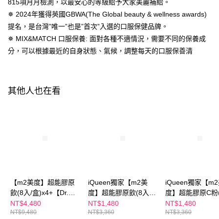
離島配送
815項月月檢測，以最安心的等級給予大家美麗補給。
請求用戶進行身份認證。
✵ 2024年獲得英國GBWA(The Global beauty & wellness awards)
每筆NT$150，滿NT$1,500(含以上)免運費
５．嚴禁一人註冊多個帳號或使用他人資訊註冊。若發現惡意使用之情形，
恩沛科技股份有限公司將有權停止該用戶之使用額度並採取法律行動。
提名，是台灣”唯一”也是”首次”入選的口服保健品牌。
海外配送
查看運費
✵ MIX&MATCH 口服保養: 面對各種不適情況，需要不同的保養成
海外配送(澳門)
查看運費
分，可以根據最近的自身狀態、氣候，調整每天的口服保善清
海外配送(馬來西亞)
查看運費
海外配送(澳洲)
查看運費
其他人也在看
【m2美度】超能膠原
iQueen獨家【m2美
iQueen獨家【m
飲(8入/盒)x4+【Dr.
度】超能膠原飲(8入/
度】超能膠原C粉(
May】紅外泌眼霜
盒)x1+【Dr. May】美
入/盒)x1+【Dr. 
NT$4,480
NT$1,480
NT$1,480
NT$9,480
NT$3,360
NT$3,360
20mlx2
博士紅膠原色修煥膚精
美博士外泌C微晶