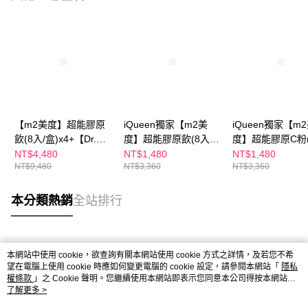
【m2美度】超能膠原
iQueen獨家【m2美
iQueen獨家【m
飲(8入/盒)x4+【Dr.
度】超能膠原飲(8入/
度】超能膠原C粉(
May】紅外泌眼霜
盒)x1+【Dr. May】美
入/盒)x1+【Dr. 
NT$4,480
NT$1,480
NT$1,480
NT$9,480
NT$3,360
NT$3,360
20mlx2
博士紅膠原色修煥膚精
美博士外泌C微晶
華(30ml)x1
精華(30ml)x1
本分類熱銷
全站排行
熱門標籤
本網站中使用 cookie，欲查詢有關本網站使用 cookie 方式之詳情，及若您不希
望在電腦上使用 cookie 時應如何變更電腦的 cookie 設定，請參閱本網站「
隱私
權條款
」之 Cookie 聲明。您繼續使用本網站即表示您同意本公司得按本網站使
用條款之 Cookie 聲明使用 cookie。
了解更多 >