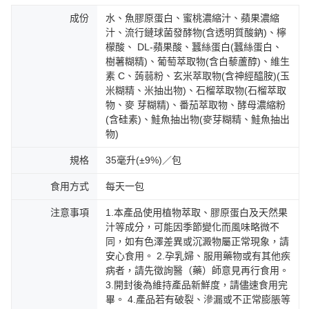
成份
水、魚膠原蛋白、蜜桃濃縮汁、蘋果濃縮
汁、流行鏈球菌發酵物(含透明質酸鈉)、檸
檬酸、 DL-蘋果酸、蠶絲蛋白(蠶絲蛋白、
樹薯糊精)、葡萄萃取物(含白藜蘆醇)、維生
素 C、蒟蒻粉、玄米萃取物(含神經醯胺)(玉
米糊精、米抽出物)、石榴萃取物(石榴萃取
物、麥 芽糊精)、番茄萃取物、酵母濃縮粉
(含硅素)、鮭魚抽出物(麥芽糊精、鮭魚抽出
物)
規格
35毫升(±9%)／包
食用方式
每天一包
注意事項
1.本產品使用植物萃取、膠原蛋白及天然果
汁等成分，可能因季節變化而風味略微不
同，如有色澤差異或沉澱物屬正常現象，請
安心食用。 2.孕乳婦、服用藥物或有其他疾
病者，請先徵詢醫（藥）師意見再行食用。
3.開封後為維持產品新鮮度，請儘速食用完
畢。 4.產品若有破裂、滲漏或不正常膨脹等