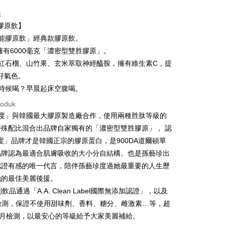
k
膠原飲】
t
超能膠原飲」經典款膠原飲。
y
擁有6000毫克「濃密型雙胜膠原」。
加紅石榴、山竹果、玄米萃取神經醯胺，擁有維生素C，提
好氣色。
麼時候喝？早晨起床空腹喝。
roduk
Mengenai Perkhidmatan AFTEE Beli Sekarang Bayar
美度」與韓國最大膠原製造廠合作，使用兩種胜肽等級的
an ATM
 memilih AFTEE sebagai kaedah pembayaran, mesej
特殊配比混合出品牌自家獨有的「濃密型雙胜膠原」， 認
n AFTEE akan muncul.
度」品牌才是韓國正宗的膠原蛋白，是900DA道爾頓單
oleh meneruskan pembayaran selepas pengesahan SMS.
Penghantaran
品牌認為最適合肌膚吸收的大小分自結構。也是孫藝珍出
ayaran diperlukan apabila pesanan disahkan. Produk akan
e alamat yang ditetapkan.
取貨
認證有感的唯一代言，陪伴孫藝珍度過她最重要的人生歷
h pesanan disahkan, anda akan menerima SMS pembayaran
她的最佳美麗後援。
sanan | Penghantaran percuma untuk pesanan
hli aplikasi akan menerima pemberitahuan tolak aplikasi
飲品通過「A.A. Clean Label國際無添加認證」，以及
au lebih
ayaran diperlukan apabila anda menerima produk. Sila buat
S檢測，保證不使用甜味劑、香料、糖分、雌激素…等，超
n di empat kedai serbaneka utama, ATM atau perbankan
家取貨
月月檢測，以最安心的等級給予大家美麗補給。
ian dengan SMS pembayaran atau pemberitahuan tolak
sanan | Penghantaran percuma untuk pesanan