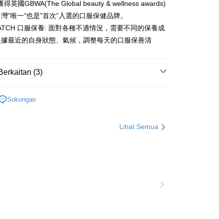
FTEE.
得英國GBWA(The Global beauty & wellness awards)
au lebih
灣”唯一”也是”首次”入選的口服保健品牌。
 perhatian bahawa tempoh pembayaran adalah 14 hari. Walau
&MATCH 口服保養: 面對各種不適情況，需要不同的保養成
un, bagi mereka yang telah memuat turun Aplikasi AFTEE
貨付款
tar sebagai ahli AFTEE boleh menikmati tempoh
根據最近的自身狀態、氣候，調整每天的口服保善清
sanan | Penghantaran percuma untuk pesanan
n sehingga 45 hari.
au lebih
mbayaran dikira dari masa kedai meminta pembayaran anda,
Berkaitan (3)
engan bilangan hari yang boleh dilanjutkan oleh AFTEE.
爾富取貨
h melanjutkan tempoh pembayaran anda sebelum anda
sanan | Penghantaran percuma untuk pesanan
pesanan. Walau bagaimanapun, tiada jaminan bahawa anda
m2美度 所有商品
au lebih
erima pesanan anda semasa tempoh pembayaran (cth.:
Sokongan
合限定
apesanan atau produk yang mungkin mengambil masa yang
取貨
 untuk dihantar). Oleh itu, anda dikehendaki membuat
美麗補給 / 膠原蛋白
n kepada AFTEE dalam tempoh sama ada anda menerima
Lihat Semua
sanan | Penghantaran percuma untuk pesanan
au lebih
katan Pembayaran
1取貨
yang diperakui untuk pengguna kali pertama boleh sehingga
 Amaun diperakui sebenar yang diluluskan akan
sanan | Penghantaran percuma untuk pesanan
n keputusan pensijilan dan semakan oleh AFTEE.
au lebih
erbelanjaan minimum mestilah lebih besar daripada NT$20.
sa ini hanya tersedia untuk ahli Taiwan.
arat Perkhidmatan
sanan | Penghantaran percuma untuk pesanan