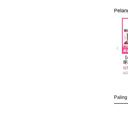
Pelan
【
膠
【
NT
泌
NT
Paling