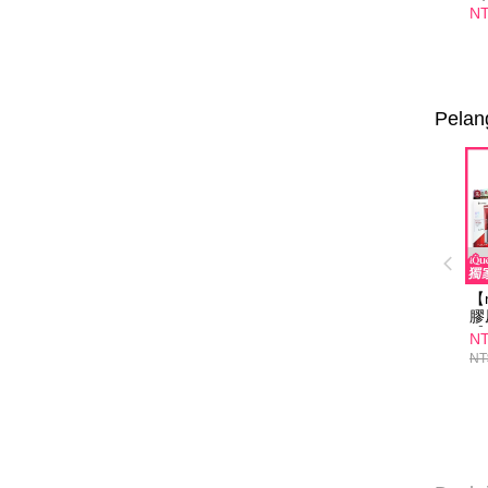
4
NT
光
入
選
Pelan
【
膠
【
NT
泌
NT