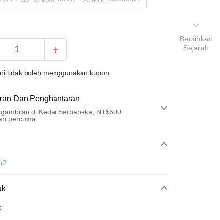
Bersihkan
Sejarah
ini tidak boleh menggunakan kupon.
ran Dan Penghantaran
gambilan di Kedai Serbaneka, NT$600
an percuma
Pembayaran
t (Bayaran Penuh)
m2
an di Kedai Serbaneka
uk
k