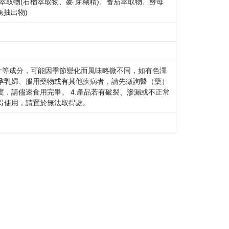
榴萃取物(石榴萃取物、麥 芽糊精)、番茄萃取物、酵母
魚抽出物)
汁等成分，可能因季節變化而風味略微不同，如有色澤
.孕乳婦、服用藥物或有其他疾病者，請先徵詢醫（藥）
度，請儘速食用完畢。 4.產品若有破裂、滲漏或不正常
不得使用，請置於無法取得處。