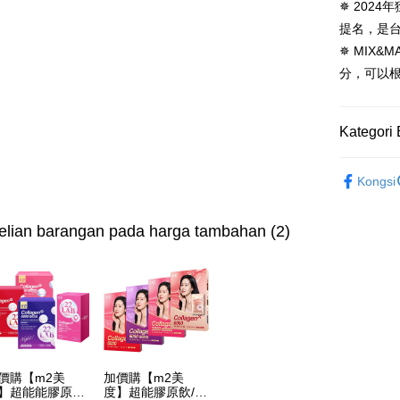
aplikasi A
✵ 2024年獲
NT$600 at
提名，是台
Sila ambil
✵ MIX
bagaimanap
萊爾富取
dan mendaf
分，可以
NT$100/pe
pembayara
NT$600 at
Tempoh pe
Kategori 
ditambah d
付款後萊
Anda bole
NT$100/pe
menerima 
►m2 美度
NT$600 at
boleh men
Kongsi
▲品牌聯
produk pr
7-11付款
lebih lama
►m2 美度
pembayara
lian barangan pada harga tambahan (2)
NT$100/pe
pesanan.
NT$600 at
Kedua, Se
付款後7-1
1. Jumlah 
NT$10,000.
NT$100/pe
berdasarka
NT$600 at
2. Amaun p
3. Pada ma
宅配
價購【m2美
加價購【m2美
Ketiga, Sy
】超能能膠原飲
度】超能膠原飲/晚
NT$100/pe