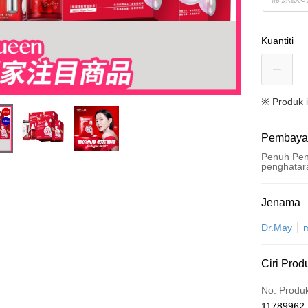
Kuantiti
※ Produk 
Pembaya
Penuh Pen
penghatar
Kaedah 
Jenama
Kad Kredi
Dr.May
Pengambil
Ciri Prod
LINE Pay
No. Produ
Apple Pay
11789962