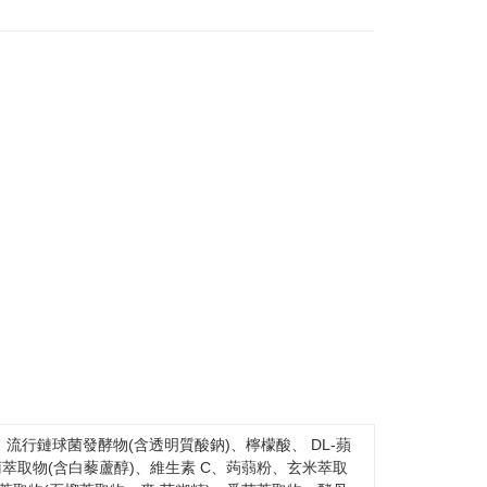
行鏈球菌發酵物(含透明質酸鈉)、檸檬酸、 DL-蘋
萃取物(含白藜蘆醇)、維生素 C、蒟蒻粉、玄米萃取