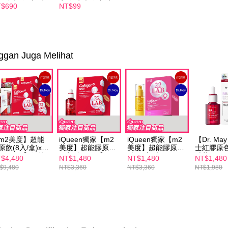
Perkhidma
入/晚安飲4入/水
安飲/水光飲/新生
$690
NT$99
NT$600 at
飲4入/新生飲4
飲-孫藝珍推薦(任
NP Taiwan
-孫藝珍推薦(任
選1盒)
akan meng
1盒)
離島配送
pembeli, n
untuk peng
NT$150/pe
Pengumpul
ggan Juga Melihat
NT$1,500 
(https://aft
海外配送
Jumlah yan
kelulusan 
海外配送(
pembayara
20% setah
海外配送(
mendapatk
untuk men
海外配送(
m2美度】超能
iQueen獨家【m2
iQueen獨家【m2
【Dr. M
Sila hubun
原飲(8入/盒)x4+
美度】超能膠原飲
美度】超能膠原C
士紅膠原
mempunyai
Dr. May】紅外
(8入/盒)x1+【Dr.
粉(30入/盒)x1+
精華(30m
$4,480
NT$1,480
NT$1,480
NT$1,480
penggunaan
眼霜20mlx2
May】美博士紅膠
【Dr. May】美博
膠原精華
$9,480
NT$3,360
NT$3,360
NT$1,980
peribadi y
原色修煥膚精華
士外泌C微晶美白
digunakan 
(30ml)x1
精華(30ml)x1