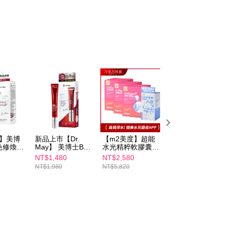
tan AFTEE Beli Sekarang Bayar Kemudian disediakan oleh
au lebih
, Inc. dan AFTEE akan membuat bil kepada pengguna. AFTEE
gunakan data peribadi yang dikumpul (termasuk nama
o. telefon, nama penerima, no. telefon, alamat penerima)
gunaan perkhidmatan. Sila rujuk kepada "Penyata
sanan | Penghantaran percuma untuk pesanan
an Data Peribadi, Pemprosesan, Penggunaan"
atau lebih
ee.tw/privacypolicy/
) untuk maklumat lanjut.
Kadar Penghantaran
g diperakui untuk pengguna kali pertama yang lulus
boleh sehingga NT$10,000. Jika pengguna tidak membuat
澳門)
Kadar Penghantaran
n dalam tempoh tersebut, yuran pembayaran lewat sebanyak
un akan dikenakan. Pengguna bawah umur dikehendaki
馬來西亞)
Kadar Penghantaran
an kebenaran daripada ibu bapa atau penjaga yang sah
ggunakan AFTEE.
澳洲)
Kadar Penghantaran
ay】美博
新品上市【Dr.
【m2美度】超能
【m2美度】超能
gi NP Taiwan Inc. di
cs_tw@netprotections.co.jp
jika anda
色修煥膚
May】 美博士B12
水光精粹軟膠囊
膠原加法膠囊(30
 sebarang kebimbangan mengenai pemprosesan dan
l) 紅外泌
紅膠原新生撫紋眼
(24入/盒)+超能膠
入/盒)
NT$1,480
NT$2,580
NT$1,380
 pada data peribadi. Jika anda tidak bersetuju dengan data
霜(20ml) 紅外泌紅
原水光飲(8入/
NT$1,980
NT$5,820
NT$1,580
ang disenaraikan seperti di atas akan dikumpul dan
熨斗眼霜
盒)x3
oleh AFTEE, sila jangan gunakan perkhidmatan ini.