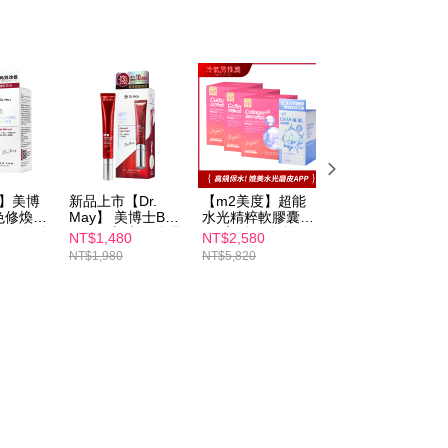
ay】美博
新品上市【Dr.
【m2美度】超能
【m2美度】超能
色修煥膚
May】 美博士B12
水光精粹軟膠囊
膠原加法膠囊(30
l) 紅外泌
紅膠原新生撫紋眼
(24入/盒)+超能膠
入/盒)
NT$1,480
NT$2,580
NT$1,380
霜(20ml) 紅外泌紅
原水光飲(8入/
NT$1,980
NT$5,820
NT$1,580
熨斗眼霜
盒)x3