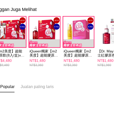
ggan Juga Melihat
m2美度】超能
iQueen獨家【m2
iQueen獨家【m2
【Dr. M
原飲(8入/盒)x4+
美度】超能膠原飲
美度】超能膠原C
士紅膠原
Dr. May】紅外
(8入/盒)x1+【Dr.
粉(30入/盒)x1+
精華(30m
$4,480
NT$1,480
NT$1,480
NT$1,480
眼霜20mlx2
May】美博士紅膠
【Dr. May】美博
膠原精華
$9,480
NT$3,360
NT$3,360
NT$1,980
原色修煥膚精華
士外泌C微晶美白
(30ml)x1
精華(30ml)x1
 Popular
Jualan paling laris