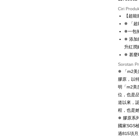
JKOPAY
Ciri Produ
【超能
Easy Walle
✵ 「
Google Pa
✵一包
✵ 添
Plus PAY
升紅潤
AFTEE
✵ 甚
Deskripsi
Sorotan P
Pertama, 
✵ 「m2
Pemindah
Kemudian
1. Dengan
膠原，以
pengesaha
明「m2美
2. Anda b
Pilihan 
位，也是
3. Tiada b
dihantar k
全家付款
道以來，
4. Setela
程，也是
NT$100/pe
manakala a
✵ 膠原系列
AFTEE.
NT$600 at
5. Tiada b
國家SG
pembayara
付款後全
過815項
dalam tal
NT$100/pe