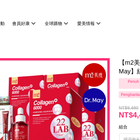
活動
會員好康
全球購物
愛美情報
【m2美
May】
Penuh 
Penghanta
NT$9,480
NT$4,
組合
膠原飲8