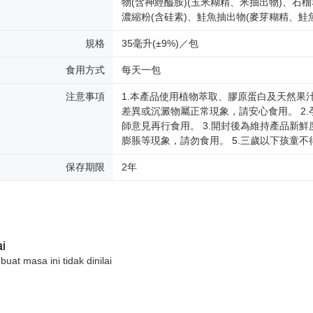
物(含神經醯胺)(玉米糊精、米抽出物)、石
濃縮粉(含硅素)、鮭魚抽出物(麥芽糊精、鮭
規格
35毫升(±9%)／包
食用方式
每天一包
注意事項
1.本產品使用植物萃取、膠原蛋白及天然果
差異或沉澱物屬正常現象，請安心食用。 2
師意見再行食用。 3.開封後為維持產品新鮮
膨脹等現象，請勿食用。 5.三歲以下孩童
保存期限
2年
i
 buat masa ini tidak dinilai