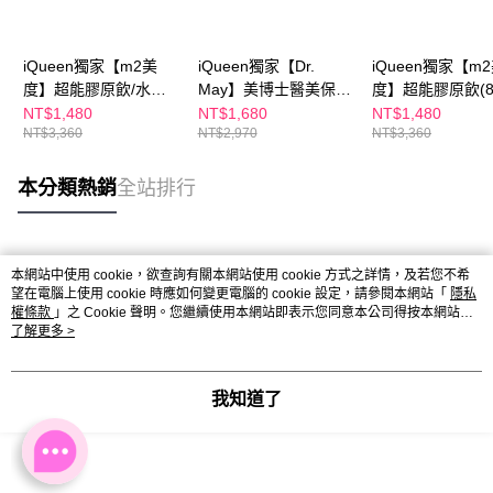
iQueen獨家【m2美
iQueen獨家【Dr.
iQueen獨家【m
度】超能膠原飲/水光
May】美博士醫美保健
度】超能膠原飲(8
飲(8入/任選1盒)+【Dr.
組-B5HA玻尿酸保濕霜
盒)x1+【Dr. Ma
NT$1,480
NT$1,680
NT$1,480
NT$3,360
NT$2,970
NT$3,360
May】美博士積雪草保
(30ml) 水磁力精華霜+
博士紅膠原色修
濕修護精華(30ml)x1
【m2美度】超能水光
華(30ml)x1
膠原飲(4入/盒) 孫藝珍
本分類熱銷
全站排行
代言 女人我最大節目
小布老師推薦
熱門標籤
本網站中使用 cookie，欲查詢有關本網站使用 cookie 方式之詳情，及若您不希
望在電腦上使用 cookie 時應如何變更電腦的 cookie 設定，請參閱本網站「
隱私
權條款
」之 Cookie 聲明。您繼續使用本網站即表示您同意本公司得按本網站使
用條款之 Cookie 聲明使用 cookie。
了解更多 >
我知道了