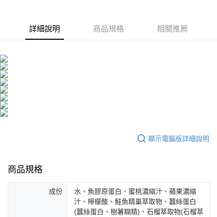
濕修護精華(30ml)x1
【m2美度】超能水光
華(30ml)x1
膠原飲(4入/盒) 孫藝珍
代言 女人我最大節目
詳細說明
商品規格
相關推薦
小布老師推薦
顯示電腦版詳細說明
商品規格
成份
水、魚膠原蛋白、蜜桃濃縮汁、蘋果濃縮
汁、檸檬酸、鮭魚精巢萃取物、蠶絲蛋白
(蠶絲蛋白、樹薯糊精)、石榴萃取物(石榴萃