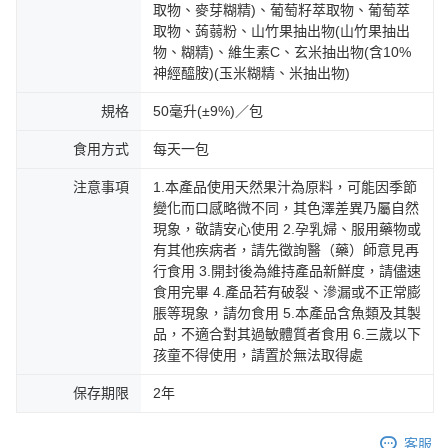
取物、麥芽糊精)、葡萄籽萃取物、葡萄萃
取物、蒟蒻粉、山竹果抽出物(山竹果抽出
物、糊精)、維生素C、玄米抽出物(含10%
神經醯胺)(玉米糊精、米抽出物)
規格
50毫升(±9%)／包
食用方式
每天一包
注意事項
1.本產品使用天然果汁為原料，可能因季節
變化而口感略微不同，其色澤差異乃屬自然
現象，敬請安心使用 2.孕乳婦、服用藥物或
有其他疾病者，請先徵詢醫（藥）師意見再
行食用 3.開封後為維持產品新鮮度，請儘速
食用完畢 4.產品若有破裂、滲漏或不正常膨
脹等現象，請勿食用 5.本產品含魚類及其製
品，不適合對其過敏體質者食用 6.三歲以下
孩童不得使用，請置於無法取得處
保存期限
2年
客服