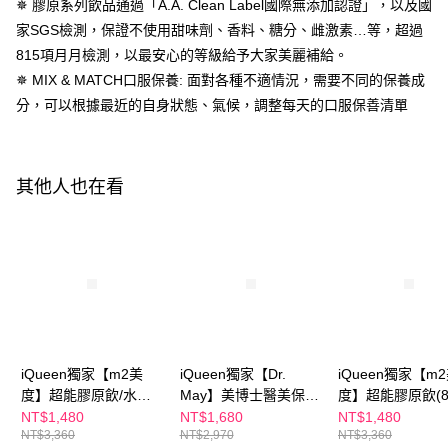
✵ 膠原系列飲品通過「A.A. Clean Label國際無添加認證」，以及國
４．使用「AFTEE先享後付」時，將依據個別帳號之用戶狀況，依本公司即
時審查核予不同之上限額度；若仍有額度不足之情形，本公司將視審查結果
離島配送
家SGS檢測，保證不使用甜味劑、香料、糖分、雌激素…等，超過
請求用戶進行身份認證。
815項月月檢測，以最安心的等級給予大家美麗補給。
每筆NT$150，滿NT$1,500(含以上)免運費
５．嚴禁一人註冊多個帳號或使用他人資訊註冊。若發現惡意使用之情形，
恩沛科技股份有限公司將有權停止該用戶之使用額度並採取法律行動。
✵ MIX & MATCH口服保養: 面對各種不適情況，需要不同的保養成
試用宅配
分，可以根據最近的自身狀態、氣候，調整每天的口服保善清單
免運費
海外配送
查看運費
其他人也在看
海外配送(澳門)
查看運費
海外配送(馬來西亞)
查看運費
海外配送(澳洲)
查看運費
iQueen獨家【m2美
iQueen獨家【Dr.
iQueen獨家【m
度】超能膠原飲/水光
May】美博士醫美保健
度】超能膠原飲(8
飲(8入/任選1盒)+【Dr.
組-B5HA玻尿酸保濕霜
盒)x1+【Dr. Ma
NT$1,480
NT$1,680
NT$1,480
NT$3,360
NT$2,970
NT$3,360
May】美博士積雪草保
(30ml) 水磁力精華霜+
博士紅膠原色修