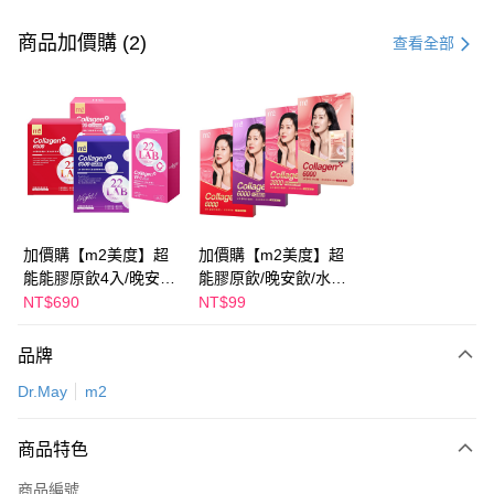
付款方式
信用卡一次付款
商品加價購 (2)
查看全部
超商取貨付款
LINE Pay
Apple Pay
街口支付
悠遊付
加價購【m2美度】超
加價購【m2美度】超
能能膠原飲4入/晚安飲
能膠原飲/晚安飲/水光
Google Pay
4入/水光飲4入/新生飲
飲/新生飲-孫藝珍推薦
NT$690
NT$99
4入-孫藝珍推薦(任選1
(任選1盒)
全盈+PAY
盒)
品牌
AFTEE先享後付
Dr.May
m2
相關說明
【關於「AFTEE先享後付」】
ATM付款
AFTEE先享後付是「在收到商品之後才付款」的支付方式。 讓您購物簡單
商品特色
便利好安心！
１．簡單：不需註冊會員、不需綁卡、不需儲值。
運送方式
商品編號