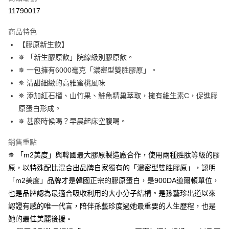
２．便利：只要手機號碼，簡訊認證，即可結帳。
11790017
３．安心：先確認商品／服務後，再付款。
全家付款取貨
每筆NT$100，滿NT$600(含以上)免運費
【「AFTEE先享後付」結帳流程】
商品特色
１．於結帳方式選擇「AFTEE先享後付」後，將跳轉至「AFTEE先享後付」
【膠原新生飲】
付款後全家取貨
結帳頁面，進行簡訊認證並確認金額後，即可完成結帳。
✵ 「新生膠原飲」院線級別膠原飲。
２．訂單成立數日內，您將收到繳費通知簡訊。
每筆NT$100，滿NT$600(含以上)免運費
３．收到繳費通知簡訊後14天內，點擊此簡訊中的連結，可透過四大超商／
✵ 一包擁有6000毫克「濃密型雙胜膠原」。
ATM／網路銀行／等多元方式進行付款，方視為交易完成。
萊爾富取貨付款
✵ 清甜細緻的高雅蜜桃風味
※ 請注意：結帳手續完成當下不需立刻繳費，但若您需要取消訂單，請聯絡
每筆NT$100，滿NT$600(含以上)免運費
購買商品的店家。未經商家同意取消之訂單仍視為有效，需透過AFTEE先享
✵ 添加紅石榴、山竹果、鮭魚精巢萃取，擁有維生素C，促進膠
後付繳納相關費用。
原蛋白形成。
付款後萊爾富取貨
※ 交易是否成功請以「AFTEE先享後付 」之結帳頁面顯示為準，若有關於
✵ 甚麼時候喝？早晨起床空腹喝。
是否繳費成功／繳費後需取消欲退款等相關疑問，請聯繫「AFTEE先享後付
每筆NT$100，滿NT$600(含以上)免運費
客戶支援中心」
https://netprotections.freshdesk.com/support/home
銷售重點
7-11付款取貨
【注意事項】
✵ 「m2美度」與韓國最大膠原製造廠合作，使用兩種胜肽等級的膠
１．透過由恩沛科技股份有限公司提供之「AFTEE先享後付」服務完成之交
每筆NT$100，滿NT$600(含以上)免運費
原，以特殊配比混合出品牌自家獨有的「濃密型雙胜膠原」，認明
易，需依本服務之必要範圍內提供個人資料，並將交易相關給付款項請求債
權轉讓予恩沛科技股份有限公司。
付款後7-11取貨
「m2美度」品牌才是韓國正宗的膠原蛋白，是900DA道爾頓單位，
２．關於個人資料處理事宜，請瀏覽以下網址：
每筆NT$100，滿NT$600(含以上)免運費
也是品牌認為最適合吸收利用的大小分子結構。是孫藝珍出道以來
https://aftee.tw/terms/#terms3
３．未成年的使用者請事先徵得法定代理人或監護人之同意方可使用
認證有感的唯一代言，陪伴孫藝珍度過她最重要的人生歷程，也是
宅配
「AFTEE先享後付」，若未經同意申辦者引起之損失，本公司不負相關責
她的最佳美麗後援。
任。
每筆NT$100，滿NT$600(含以上)免運費