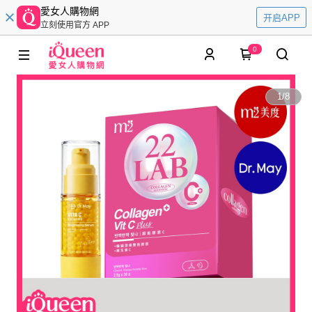
愛女人購物網
开启APP
立刻使用官方 APP
0
1
/
8