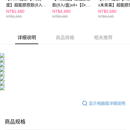
度】超能膠原飲(8入/
飲(8入/盒)x4+【Dr.
x未來美】超能膠
盒)x1+【Dr. May】美
May】紅外泌眼霜
(8入/盒)+PDRN
NT$1,480
NT$4,480
NT$3,580
NT$3,360
NT$9,480
NT$6,340
博士紅膠原色修煥膚精
20mlx1＋紅膠原精華
華(15+15ml)+
華(30ml)x1
30mlx1
新生乳50ml
详细说明
商品规格
相关推荐
显示电脑版详细说明
商品规格