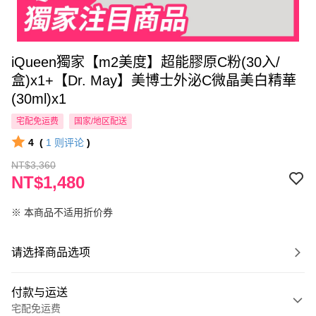
iQueen獨家【m2美度】超能膠原C粉(30入/
盒)x1+【Dr. May】美博士外泌C微晶美白精華
(30ml)x1
宅配免运费
国家/地区配送
4
(
1
则评论
)
NT$3,360
NT$1,480
※ 本商品不适用折价券
请选择商品选项
付款与运送
宅配免运费