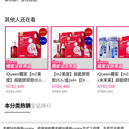
其他人还在看
iQueen獨家【m2美
【m2美度】超能膠原
iQueen獨家【m
度】超能膠原飲(8入/
飲(8入/盒)x4+【Dr.
x未來美】超能膠
盒)x1+【Dr. May】美
May】紅外泌眼霜
(8入/盒)+PDRN
NT$1,480
NT$4,480
NT$3,580
NT$3,360
NT$9,480
NT$6,340
博士紅膠原色修煥膚精
20mlx1＋紅膠原精華
華(15+15ml)+
華(30ml)x1
30mlx1
新生乳50ml
本分类热销
全站排行
热门标签
本網站中使用cookie，欲查詢有關本網站使用cookie方式之詳情，及若您不希望