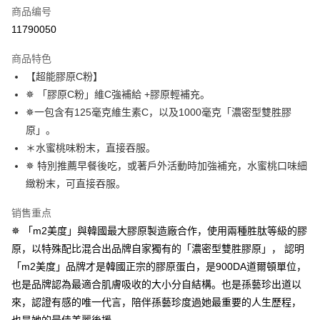
2. 進行簡訊驗證之後，即可完成結帳手續。
运送方式
商品编号
3. 訂單確認後不需事先繳費，商品會配送至您的指定地址。
11790050
4. 下訂完成後，您的手機會收到一封繳費通知簡訊，APP會員則會收到
全家付款取貨
AFTEE APP推播通知。
每笔NT$100，满NT$600(含以上)免运费
5. 收到商品當下無需繳費，確認無誤後，請再利用繳費通知簡訊或AFTEE
商品特色
APP於四大便利商店‧ATM/網銀等方式進行付款。
【超能膠原C粉】
付款後全家取貨
✵ 「膠原C粉」維C強補給 +膠原輕補充。
請留意繳費期限為 14 天。唯有下載 AFTEE App 成為 AFTEE 會員者方能享
每笔NT$100，满NT$600(含以上)免运费
有最長 45 天內付款之服務。
✵一包含有125毫克維生素C，以及1000毫克「濃密型雙胜膠
萊爾富取貨付款
原」。
繳費期限，為商家向您請款的時間，再加上使用AFTEE可延長的天數所計算
每笔NT$100，满NT$600(含以上)免运费
出。使用AFTEE下訂可以延長您收到商品前的繳費天數，但無法保證一定能
＊水蜜桃味粉末，直接吞服。
夠在期限內收到商品(例如:預購商品或預計到貨時間較長者)。因此無論收到
✵ 特別推薦早餐後吃，或著戶外活動時加強補充，水蜜桃口味細
付款後萊爾富取貨
商品與否，仍需要請您在AFTEE規定的時間內完成繳費。
緻粉末，可直接吞服。
每笔NT$100，满NT$600(含以上)免运费
二、付款限制
1. 初次使用 AFTEE 時，將依認證結果及本公司審查結果，核予每個人不同
销售重点
7-11付款取貨
之上限額度
✵ 「m2美度」與韓國最大膠原製造廠合作，使用兩種胜肽等級的膠
2. 結帳金額須大於NT$30
每笔NT$100，满NT$600(含以上)免运费
原，以特殊配比混合出品牌自家獨有的「濃密型雙胜膠原」， 認明
3. 目前僅支援台灣會員
付款後7-11取貨
「m2美度」品牌才是韓國正宗的膠原蛋白，是900DA道爾頓單位，
三、聲明條款
每笔NT$100，满NT$600(含以上)免运费
也是品牌認為最適合肌膚吸收的大小分自結構。也是孫藝珍出道以
「AFTEE先享後付」(下稱本服務)乃由恩沛科技股份有限公司(下稱 AFTEE )
所提供，並由 AFTEE 向您收取款項。因使用本服務所須提供之個人資料(包
來，認證有感的唯一代言，陪伴孫藝珍度過她最重要的人生歷程，
宅配
含但不限於訂購人姓名、電話，收件人姓名、電話、收件地址)，將交付予
也是她的最佳美麗後援