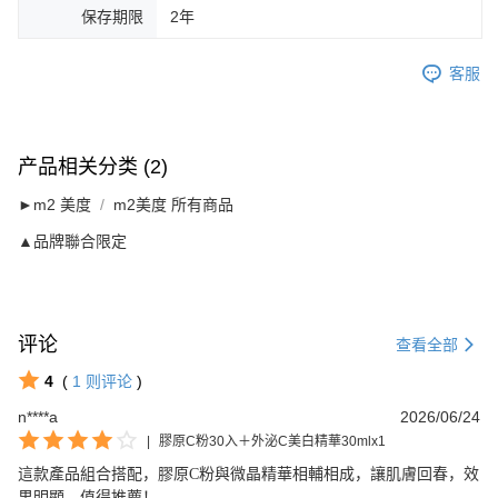
保存期限
2年
客服
产品相关分类 (2)
►m2 美度
m2美度 所有商品
▲品牌聯合限定
评论
查看全部
4
(
1
则评论
)
n****a
2026/06/24
|
膠原C粉30入＋外泌C美白精華30mlx1
這款產品組合搭配，膠原C粉與微晶精華相輔相成，讓肌膚回春，效
果明顯，值得推薦！