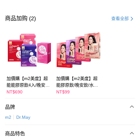
付款方式
信用卡一次付款
商品加购 (2)
查看全部
超商取货付款
LINE Pay
Apple Pay
街口支付
悠遊付
加價購【m2美度】超
加價購【m2美度】超
能能膠原飲4入/晚安飲
能膠原飲/晚安飲/水光
Google Pay
4入/水光飲4入/新生飲
飲/新生飲-孫藝珍推薦
NT$690
NT$99
4入-孫藝珍推薦(任選1
(任選1盒)
Plus PAY
盒)
品牌
AFTEE先享后付
m2
Dr.May
相关说明
一、關於 AFTEE先享後付
ATM付款
1. 於付款方式選擇AFTEE先享後付，將跳出AFTEE先享後付手機驗證視
商品特色
窗。