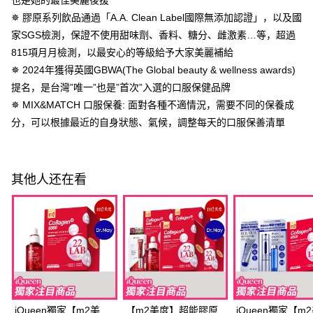
AFTEE 於本服務必要服務範圍內運用。關於 AFTEE 對於個人資料之蒐集、
每笔NT$100，满NT$600(含以上)免运费
✵ 膠原系列飲品通過「A.A. Clean Label國際無添加認證」，以及國
處理、利用，詳參 AFTEE 官網之『個人資料蒐集、處理及利用告知聲明』
（
https://aftee.tw/privacypolicy/
）。
離島配送
家SGS檢測，保證不使用甜味劑、香料、糖分、雌激素…等，超過
815項月月檢測，以最安心的等級給予大家美麗補給
每笔NT$150，满NT$1,500(含以上)免运费
若款項超過繳費期限，將根據當次的金額加收年利率 16% 的逾期滯納金。
未成年的使用者，請事先徵得法定代理人或監護人之同意方可使用
✵ 2024年獲得英國GBWA(The Global beauty & wellness awards)
試用宅配
AFTEE。
提名，是台灣”唯一”也是”首次”入選的口服保健品牌
免运费
✵ MIX&MATCH 口服保養: 面對各種不適情況，需要不同的保養成
若您對於個人資料之處理、利用有任何疑問，或欲行使相關法律權利，請聯
繫恩沛科技股份有限公司。若您不同意我們將上開所示之個人資料，連同必
分，可以根據最近的自身狀態、氣候，調整每天的口服保善清單
海外配送
查看运费
要之購買訂單資訊提供予 AFTEE ，或讓 AFTEE 蒐集處理利用您的個人資
料，請勿選用本服務。
海外配送(澳門)
查看运费
海外配送(馬來西亞)
查看运费
其他人还在看
海外配送(澳洲)
查看运费
iQueen獨家【m2美
【m2美度】超能膠原
iQueen獨家【m