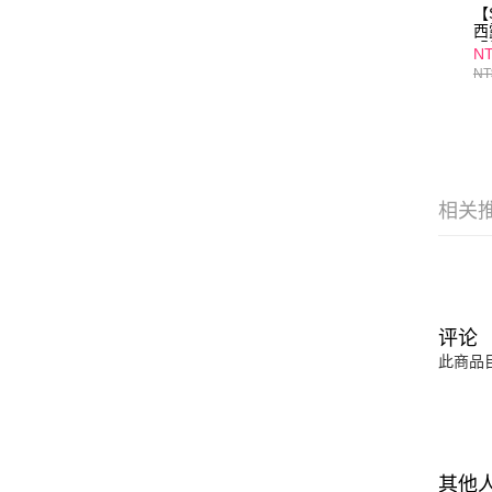
【
西
緊
NT
3
NT
代
相关
评论
此商品
其他