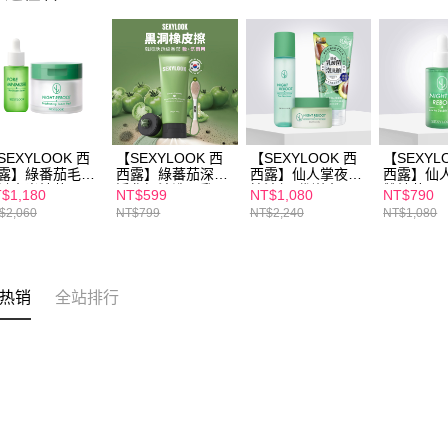
SEXYLOOK 西
【SEXYLOOK 西
【SEXYLOOK 西
【SEXYL
露】綠番茄毛孔
西露】綠蕃茄深層
西露】仙人掌夜光
西露】仙
緻水光精華
淨化奶油洗面乳
控油組(代謝水
雙精萃(30
$1,180
NT$599
NT$1,080
NT$790
5ml+ 仙人掌煥膚
150g
150ml+代謝霜
臉雙精華
$2,060
NT$799
NT$2,240
NT$1,080
謝棉片50片
50ml+乳酸菌控油
洗面乳120ml)
热销
全站排行