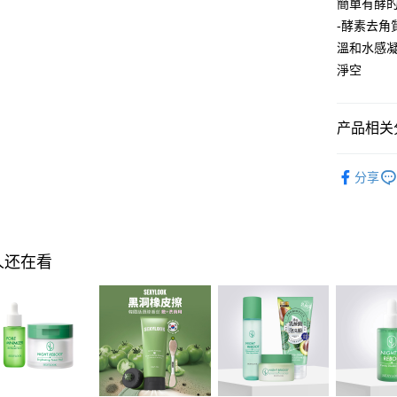
簡單有酵
AFTEE先
-酵素去角
相关说明
溫和水感
一、關於 A
淨空
ATM付款
1. 於付
窗。
2. 進行
3. 訂單
产品相关分
运送方式
4. 下訂
AFTEE 
►SEXYL
全家付款
5. 收到
分享
每笔NT$1
APP於四
►SEXYL
▲買1送1
付款後全
請留意繳費期
享有最長 
每笔NT$1
人还在看
繳費期限，
萊爾富取
算出。使用
定能夠在期
每笔NT$1
收到商品與
付款後萊
二、付款
每笔NT$1
1. 初次
之上限額
7-11付款