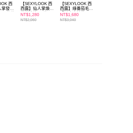
額須大於NT$30
OOK 西
【SEXYLOOK 西
【SEXYLOOK 西
新品上市
僅支援台灣會員
00，满NT$600(含以上)免运费
人掌發光
西露】仙人掌煥膚
西露】綠番茄毛孔
★【SEXYLOOK
ml) 修修
代謝棉片(50片/
緊緻水光精華
西西露】綠番茄毛
NT$1,280
NT$1,680
NT$1,580
條款
1取貨
盒)+仙人掌發光雙
35ml+仙人掌代謝
孔緊緻水光精華
NT$2,060
NT$3,040
NT$2,840
E先享後付」(下稱本服務)乃由恩沛科技股份有限公司(下稱 AFTEE
精華(30ml)
夜光霜50ml+仙人
35ml+仙人掌代謝
00，满NT$600(含以上)免运费
並由 AFTEE 向您收取款項。因使用本服務所須提供之個人資料
掌煥膚代謝棉片50
夜光霜50ml+仙人
片
掌代謝夜光水
限於訂購人姓名、電話，收件人姓名、電話、收件地址)，將交付
150ml
EE 於本服務必要服務範圍內運用。關於 AFTEE 對於個人資料之蒐
利用，詳參 AFTEE 官網之『個人資料蒐集、處理及利用告知聲
00，满NT$600(含以上)免运费
s://aftee.tw/privacypolicy/
）。
繳費期限，將根據當次的金額加收年利率 16% 的逾期滯納金。
50，满NT$1,500(含以上)免运费
使用者，請事先徵得法定代理人或監護人之同意方可使用
查看运费
個人資料之處理、利用有任何疑問，或欲行使相關法律權利，請
澳門)
查看运费
科技股份有限公司。若您不同意我們將上開所示之個人資料，連
買訂單資訊提供予 AFTEE ，或讓 AFTEE 蒐集處理利用您的個
馬來西亞)
請勿選用本服務。
查看运费
澳洲)
查看运费