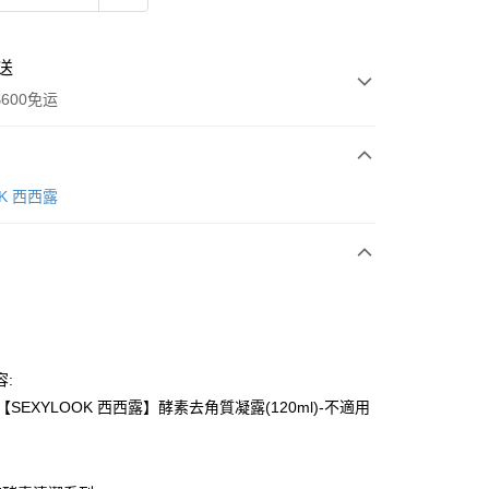
送
600免运
次付款
OK 西西露
付款
容:
【SEXYLOOK 西西露】酵素去角質凝露(120ml)-不適用
y