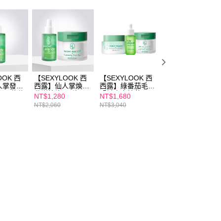
OOK 西
【SEXYLOOK 西
【SEXYLOOK 西
新品上市
人掌發光
西露】仙人掌煥膚
西露】綠番茄毛孔
★【SEXYLOOK
ml) 修修
代謝棉片(50片/
緊緻水光精華
西西露】綠番茄毛
NT$1,280
NT$1,680
NT$1,580
盒)+仙人掌發光雙
35ml+仙人掌代謝
孔緊緻水光精華
NT$2,060
NT$3,040
NT$2,840
精華(30ml)
夜光霜50ml+仙人
35ml+仙人掌代謝
掌煥膚代謝棉片50
夜光霜50ml+仙人
片
掌代謝夜光水
150ml