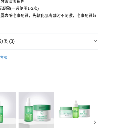
的酵素清潔系列
享后付
質凝露(一週使用1-2次)
凝露去除老廢角質，先軟化肌膚髒污不刺激，老廢角質超
FTEE先享後付
款方式選擇AFTEE先享後付，將跳出AFTEE先享後付手機驗證視
簡訊驗證之後，即可完成結帳手續。
確認後不需事先繳費，商品會配送至您的指定地址。
类 (3)
完成後，您的手機會收到一封繳費通知簡訊，APP會員則會收到
APP推播通知。
OOK 西西露
SEXYLOOK西西露 所有商品
取貨
商品當下無需繳費，確認無誤後，請再利用繳費通知簡訊或AFTEE
客服
00，满NT$600(含以上)免运费
大便利商店‧ATM/網銀等方式進行付款。
OOK 西西露
酵素乳酸菌潔顏系列
 精選專區
家取貨
限為 14 天。唯有下載 AFTEE App 成為 AFTEE 會員者方能
45 天內付款之服務。
00，满NT$600(含以上)免运费
為商家向您請款的時間，再加上使用AFTEE可延長的天數所計
貨付款
AFTEE下訂可以延長您收到商品前的繳費天數，但無法保證一
限內收到商品(例如:預購商品或預計到貨時間較長者)。因此無論
00，满NT$600(含以上)免运费
否，仍需要請您在AFTEE規定的時間內完成繳費。
爾富取貨
限制
00，满NT$600(含以上)免运费
使用 AFTEE 時，將依認證結果及本公司審查結果，核予每個人不同
度
取貨