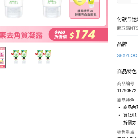
付款与运
超取满NT$
付款方式
品牌
信用卡一
SEXYLO
超商取货
商品特色
LINE Pay
商品编号
Apple Pay
11790572
商品特色
街口支付
商品內
悠遊付
買1送1
折價券
Google Pa
销售重点
Plus PAY