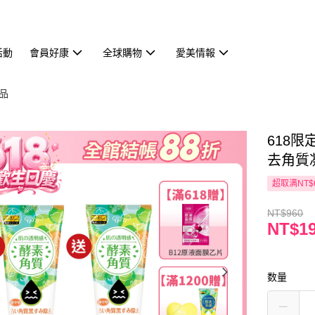
活動
會員好康
全球購物
愛美情報
商品
618限
去角質凝
超取满NT$
NT$960
NT$1
数量