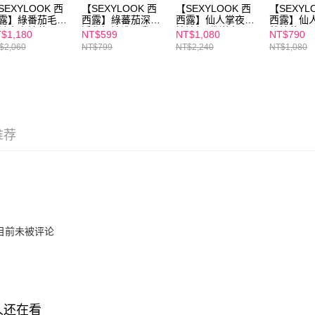
2. 結帳金
SEXYLOOK 西
【SEXYLOOK 西
【SEXYLOOK 西
【SEXYL
3. 目前
每笔NT$1
露】綠番茄毛孔
西露】綠蕃茄深層
西露】仙人掌夜光
西露】仙
緻水光精華
淨化奶油洗面乳
控油組(代謝水
雙精萃(30
$1,180
NT$599
NT$1,080
NT$790
三、聲明
付款後7-1
5ml+ 仙人掌煥膚
150g
150ml+代謝霜
臉雙精華
$2,060
NT$799
NT$2,240
NT$1,080
「AFTE
謝棉片50片
50ml+乳酸菌控油
每笔NT$1
)所提供，
洗面乳120ml)
(包含但不
宅配
予 AFT
集、處理、
每笔NT$1
明』（
http
離島配送
推荐
若款項超過
每笔NT$1
未成年的
AFTEE。
海外配送
若您對於
海外配送(
聯繫恩沛
同必要之購
海外配送(
人資料，
目前未被评论
海外配送(
人还在看