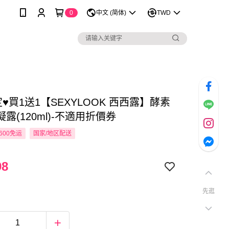
0
中文 (简体)
TWD
定♥買1送1【SEXYLOOK 西西露】酵素
露(120ml)-不適用折價券
600免运
国家/地区配送
98
先逛