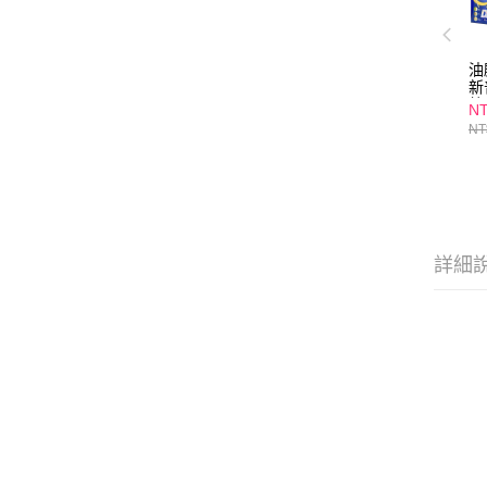
油
新
錠
NT
酵
NT
贈
詳細