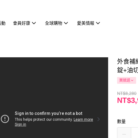
活動
會員好康
全球購物
愛美情報
外食補給
錠+油切
買就送
NT$8,280
NT$3,
數量