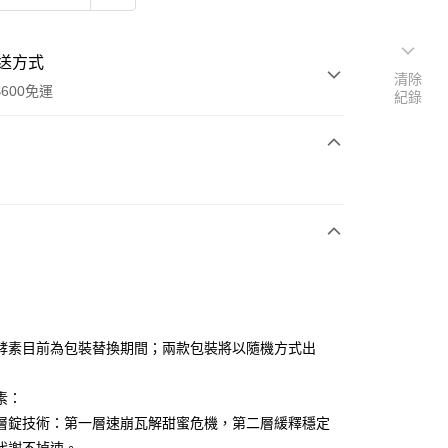
送方式
清除
600免運
紀錄
次付款
付款
酵素目前為包裝替換期間；兩款包裝將以隨機方式出
素：
y
層錠技術：第一層速崩瓦解甜蜜危機，第二層緩釋穩定