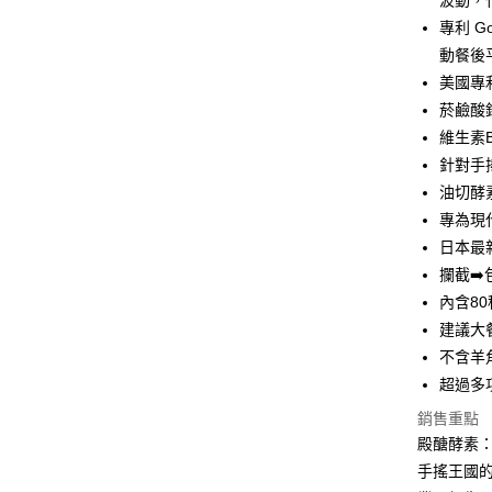
波動，
專利 G
AFTEE先
動餐後
相關說明
【關於「A
美國專利
ATM付款
AFTEE
菸鹼酸
便利好安
１．簡單
維生素B
２．便利
運送方式
針對手
３．安心
油切酵
全家付款
【「AFT
專為現
每筆NT$1
１．於結帳
日本最
付」結帳
攔截➡️
付款後全
２．訂單
３．收到繳
內含8
每筆NT$1
／ATM／
建議大
※ 請注意
萊爾富取
絡購買商品
不含羊
先享後付
每筆NT$1
超過多
※ 交易是
是否繳費成
付款後萊
銷售重點
付客戶支
殿醣酵素
每筆NT$1
手搖王國
【注意事
7-11付款