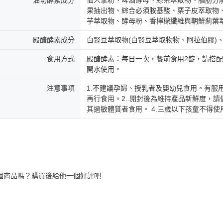
油切酵素成分
仙人掌粉、啤酒酵母、綠茶萃取物、脂肪分
果抽出物、綜合必須胺基酸、栗子皮萃取物
芋萃取物、酵母粉、香檸檬纖維與朝鮮薊葉萃
殿醣酵素成分
白腎豆萃取物(白腎豆萃取物物、阿拉伯膠)
食用方式
殿醣酵素：每日一次，餐前食用2錠，請搭
開水使用。
注意事項
1.不建議孕婦、授乳者及嬰幼兒食用。有服
再行食用。2..開封後為維持產品新鮮度，請
其過敏體質者食用。 4.三歲以下孩童不得
個商品嗎？購買後給他一個好評吧