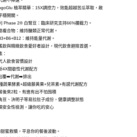
代謝不掉速。
ogoGlu 植萃精華：15X調控力，效能超越苦瓜萃取，啟
享後付
平穩開關。
FTEE先享後付」】
 Phase 2® 白腎豆：臨床研究支持66%攔截力。
先享後付是「在收到商品之後才付款」的支付方式。 讓您購物簡單
鉻複合物：維持醣類正常代謝。
心！
：不需註冊會員、不需綁卡、不需儲值。
3+B6+B12：維持能量代謝。
：只要手機號碼，簡訊認證，即可結帳。
搖飲與精緻飲食愛好者設計，現代飲食避險首選。
：先確認商品／服務後，再付款。
素：
取貨
EE先享後付」結帳流程】
代人飲食習慣設計
00，滿NT$600(含以上)免運費
方式選擇「AFTEE先享後付」後，將跳轉至「AFTEE先享後
新4X間歇性代謝配方
頁面，進行簡訊認證並確認金額後，即可完成結帳。
包覆➡️代謝➡️排出
家取貨
成立數日內，您將收到繳費通知簡訊。
費通知簡訊後14天內，點擊此簡訊中的連結，可透過四大超商
0種蔬果酵素+超級藤黃果+兒茶素+有感代謝配方
00，滿NT$600(含以上)免運費
網路銀行／等多元方式進行付款，方視為交易完成。
餐後來2粒，有進有出不怕囤積
：結帳手續完成當下不需立刻繳費，但若您需要取消訂單，請聯
貨付款
的店家。未經商家同意取消之訂單仍視為有效，需透過AFTEE
角豆、決明子等易拉肚子成份，健康調整狀態
繳納相關費用。
00，滿NT$600(含以上)免運費
項安全性檢測，讓你吃的安心
否成功請以「AFTEE先享後付 」之結帳頁面顯示為準，若有關於
功／繳費後需取消欲退款等相關疑問，請聯繫「AFTEE先享後
爾富取貨
援中心」
https://netprotections.freshdesk.com/support/home
：
00，滿NT$600(含以上)免運費
的甜蜜救贖，平息你的餐後波動。
項】
取貨