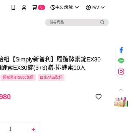
0
中文 (繁體)
TWD
組【Simply新普利】殿醣酵素錠EX30
酵素EX30錠(3+3)贈-排酵素10入
超取滿NT$600免運
國家/地區配送
980