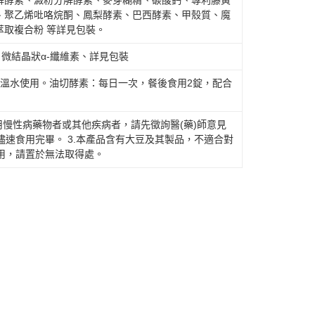
解酵素、澱粉分解酵素、麥芽糊精、碳酸鈣、專利藤黃
、聚乙烯吡咯烷酮、鳳梨酵素、巴西酵素、甲殼質、魔
取複合粉 等詳見包裝。
、微結晶狀α-纖維素、詳見包裝
配溫水使用。油切酵素：每日一次，餐後食用2錠，配合
用慢性病藥物者或其他疾病者，請先徵詢醫(藥)師意見
儘速食用完畢。 3.本產品含有大豆及其製品，不適合對
使用，請置於無法取得處。