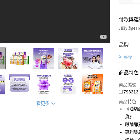
付款與運
超取滿NT$
付款方式
品牌
信用卡一
Simply
超商取貨
商品特色
LINE Pay
商品編號
Apple Pay
11793313
商品特色
街口支付
看更多
《油切
悠遊付
貨》
殿醣酵
Google Pa
專利雙
全盈+PAY