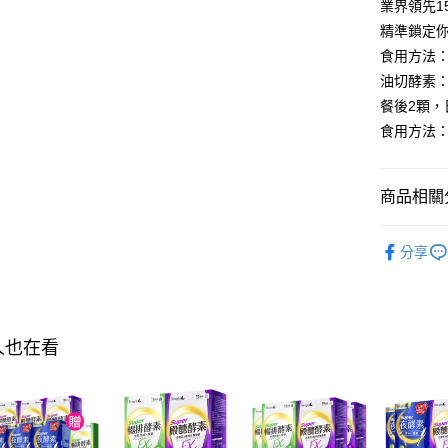
１．透過由
業界領先1
交易，需
每筆NT$1
精準鎖定
求債權轉
２．關於
食用方法：
付款後7-1
https://aft
油切酵素
每筆NT$1
３．未成
餐後2顆，
「AFTE
宅配
任。
食用方法：
４．使用「
每筆NT$1
即時審查
結果請求
離島配送
商品相關分
５．嚴禁
每筆NT$1
形，恩沛
►Simpl
動。
海外配送
分享
►Simpl
海外配送(
►Simpl
海外配送(
►Simpl
人也在看
海外配送(
►Simpl