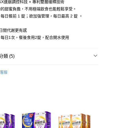
恩沛科技股份有限公司提供之「AFTEE先享後付」服務完成之
5X速崩調控科技 × 專利雙層緩釋技術
依本服務之必要範圍內提供個人資料，並將交易相關給付款項請
00，滿NT$600(含以上)免運費
你的甜蜜負擔，不用極端飲食也能輕鬆享受。
讓予恩沛科技股份有限公司。
個人資料處理事宜，請瀏覽以下網址：
每日餐前 1 錠；欲加強管理，每日最高 2 錠 。
1取貨
ee.tw/terms/#terms3
：
00，滿NT$600(含以上)免運費
年的使用者請事先徵得法定代理人或監護人之同意方可使用
日間代謝更有感
E先享後付」，若未經同意申辦者引起之損失，本公司不負相關責
每日1次，餐後食用2錠，配合開水使用
AFTEE先享後付」時，將依據個別帳號之用戶狀況，依本公司
00，滿NT$600(含以上)免運費
核予不同之上限額度；若仍有額度不足之情形，本公司將視審查
用戶進行身份認證。
類 (5)
一人註冊多個帳號或使用他人資訊註冊。若發現惡意使用之情
50，滿NT$1,500(含以上)免運費
科技股份有限公司將有權停止該用戶之使用額度並採取法律行
y 新普利酵素
Simply新普利所有商品
查看運費
客服
y 新普利酵素
油切順暢｜油切暢排酵素系列
澳門)
查看運費
y 新普利酵素
★買單寵老爸★領劵最高折888元
馬來西亞)
查看運費
y 新普利酵素
✈️海外訂購專區｜港澳限定優惠
澳洲)
查看運費
y 新普利酵素
穩定波動｜殿醣酵素系列