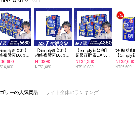
mers Also Viewed
Simply新普利】
【Simply新普利】
【Simply新普利】
好眠代謝
級夜酵素DX 30
超級夜酵素DX 30
超級夜酵素DX 30
【Simpl
/盒(x10盒) 木村
錠/盒 木村拓哉 代
錠/盒(x6盒) 木村拓
超級夜酵素D
$6,680
NT$990
NT$4,380
NT$2,680
哉代言(日韓雙
言(日韓雙GABA 好
哉代言(日韓雙
錠/盒 下
$16,800
NT$1,680
NT$10,080
NT$5,600
ABA 好睡好代謝)
睡好代謝)
GABA 好睡好代謝)
魚油(10入
村拓哉 代
雙GABA
謝)
ゴリーの人気商品
サイト全体のランキング