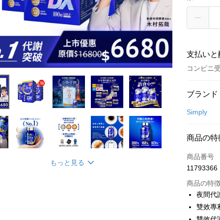
支払いと
コンビニ受
お支払い
ブランド
クレジット
Simply
コンビニ
商品の特
LINE Pay
商品番号
もっと見る
Apple Pay
11793366
JKOPAY
商品の特
夜間代
Easy Walle
雙效專
雙效代
Google Pa