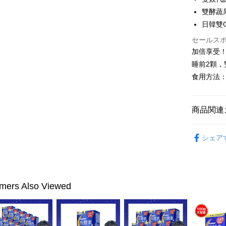
雙酵蔬
Plus Pay
日韓雙
AFTEE
セールス
説明
加倍享受
一、 AF
睡前2顆
ATM払い
1.お支払
食用方法
ドウが表
2.SMS
3.注文す
配送方法
す。
商品関連
4.ご注文
全家付款
員の場合は
►Simpl
配送毎にNT
5.商品受
シェア
たはアプリ
►Simpl
付款後全
ングでお
配送毎にNT
►Simpl
代金納付期
プリをダウ
►Simpl
萊爾富取
mers Also Viewed
以内まで
配送毎にNT
►Simpl
お支払期限
付款後萊
もとに計算
期限を延