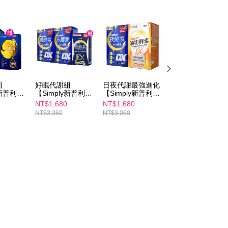
組
好眠代謝組
日夜代謝最強進化
iQueen獨家
y新普利】
【Simply新普利】
【Simply新普利】
【Simply新普利】
X 100
超級夜酵素DX 30
超級夜酵素DX 30
超級夜酵素DX 30
NT$1,680
NT$1,680
NT$3,680
單贈-平衡
錠/盒(x2盒) 下單贈
顆(日韓雙GABA 好
顆+油切酵素錠
NT$3,360
NT$3,060
NT$9,180
/盒) 木
超濃夜酵素EX(10
睡好代謝)+油切酵
EX30顆 (3+3組)
言(日韓
錠) 木村拓哉代言
素錠EX30顆 (1+1
(日韓雙GABA 好
 好睡好代
(日韓雙GABA 好睡
組)
好代謝)
好代謝)