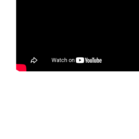
cs_tw@netp
を、必要な
AFTEE
意いただ