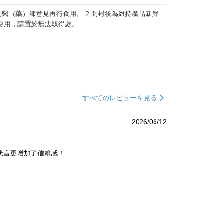
詢醫（藥）師意見再行食用。 2.開封後為維持產品新鮮
得使用，請置於無法取得處。
すべてのレビューを見る
2026/06/12
代言更增加了信賴感！