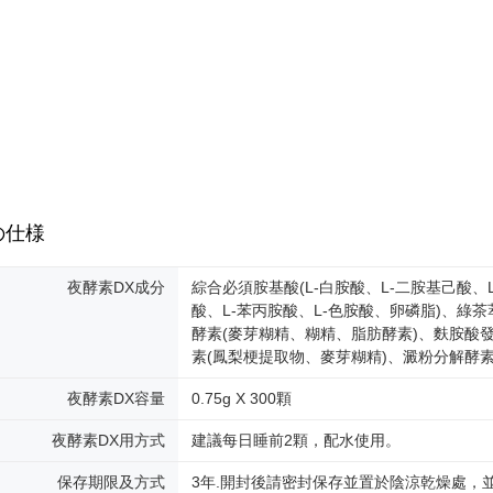
の仕様
夜酵素DX成分
綜合必須胺基酸(L-白胺酸、L-二胺基己酸、L
酸、L-苯丙胺酸、L-色胺酸、卵磷脂)、綠茶
酵素(麥芽糊精、糊精、脂肪酵素)、麩胺酸發
素(鳳梨梗提取物、麥芽糊精)、澱粉分解酵
夜酵素DX容量
0.75g X 300顆
夜酵素DX用方式
建議每日睡前2顆，配水使用。
保存期限及方式
3年.開封後請密封保存並置於陰涼乾燥處，