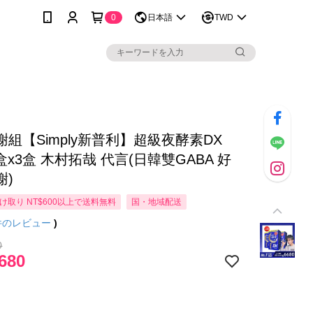
0
日本語
TWD
組【Simply新普利】超級夜酵素DX
/盒x3盒 木村拓哉 代言(日韓雙GABA 好
謝)
け取り NT$600以上で送料無料
国・地域配送
件のレビュー
)
0
680