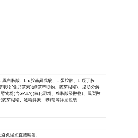
-異白胺酸、L-α胺基異戊酸、L-蛋胺酸、L-羥丁胺
萃取物(含兒茶素)(綠茶萃取物、麥芽糊精)、脂肪分解
酵物粉(含GABA)(氧化澱粉、麩胺酸發酵物)、鳳梨酵
素(麥芽糊精、澱粉酵素、糊精)等詳見包裝
並避免陽光直接照射。