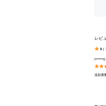
レビ
5
(
l*******0
這款夜