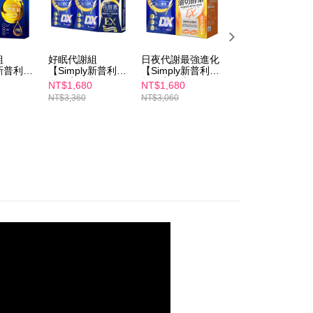
$100、NT$600以上で送料無料
約商品や商品到着日が比較的遅い商品）。そのため、商品到着
わらず、AFTEEで指定された期限内にお支払いください。
取貨
い限度額
$100、NT$600以上で送料無料
AFTEEを ご利用の際に、認証結果及び当社の審査の結果に基づ
組
好眠代謝組
日夜代謝最強進化
iQueen獨家
額が設定されます。
y新普利】
【Simply新普利】
【Simply新普利】
【Simply新普利】
1取貨
X 100
超級夜酵素DX 30
超級夜酵素DX 30
超級夜酵素DX 30
は最低NT$20です。
NT$1,680
NT$1,680
NT$3,680
$100、NT$600以上で送料無料
單贈-平衡
錠/盒(x2盒) 下單贈
顆(日韓雙GABA 好
顆+油切酵素錠
台湾の会員のみご利用いただけます。
NT$3,360
NT$3,060
NT$9,180
/盒) 木
超濃夜酵素EX(10
睡好代謝)+油切酵
EX30顆 (3+3組)
言(日韓
錠) 木村拓哉代言
素錠EX30顆 (1+1
(日韓雙GABA 好
約「AFTEE代金後払い」（以下当サービスという）はネット
 好睡好代
(日韓雙GABA 好睡
組)
好代謝)
ョンズ（以下 AFTEE という）が提供し、AFTEEが代金を徴収
$100、NT$600以上で送料無料
好代謝)
当サービスご利用の際に提供しなければならない個人情報（注
名、電話番号、受取人の氏名、電話番号、受取人住所を含むが
ない）は、AFTEEに渡され当サービスで必要な範囲内で利用
$150、NT$1,500以上で送料無料
AFTEEの個人情報の収集、処理、利用について、詳細は
公式ホームページの『個人情報の収集、処理及び利用に関する声
送料を確認
参照ください（
https://aftee.tw/privacypolicy/
）。
澳門)
送料を確認
の初回ご利用の際に、審査を通過すれば、最高額がNT$10,000に
支払い期限を過ぎた場合、その金額に基づいて年利20%の遅
馬來西亞)
送料を確認
が加算されます。未成年の利用者は、事前に法定代理人または
意を得ればAFTEEをご利用いただけます。
の処理、利用について疑問がある、または関連する法律の権利
たい場合は、ネットプロテクションズ