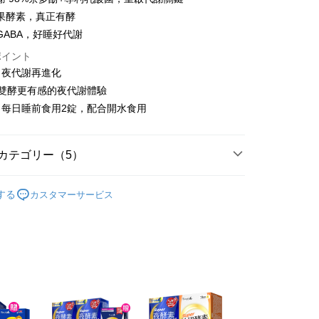
果酵素，真正有酵
GABA，好睡好代謝
代金後払い
ポイント
！夜代謝再進化
TEE代金後払いについて
，雙酵更有感的夜代謝體驗
い方法でAFTEE代金後払いを選択すると、携帯電話認証ウィン
：每日睡前食用2錠，配合開水食用
示されます。
で認証してお支払い手続を進めてください。
るときのお支払いは不要です。商品はご指定の住所に配送されま
カテゴリー（5）
が完了すると、携帯に支払い通知のSMSが届きます。アプリ会
取貨
、AFTEE アプリプッシュ通知が届きます。
y 新普利酵素
Simply新普利所有商品
$100、NT$600以上で送料無料
け取り時のお支払いは不要です。商品を確かめてから、SMSま
する
カスタマーサービス
の通知に従って、4大コンビニ、またはATM/オンラインバンキ
y 新普利酵素
★買單寵老爸★領劵最高折888元
家取貨
支払いください。
$100、NT$600以上で送料無料
y 新普利酵素
夜酵素DX｜木村拓哉代言推薦
限は最短で 14 日以内ですので、ご注意ください。AFTEE ア
ンロードして AFTEE 会員になるとお支払い期限を最長 45 日
y 新普利酵素
【日夜健康】早魚油夜酵素
貨付款
延長できます。
$100、NT$600以上で送料無料
y 新普利酵素
✈️海外訂購專區｜港澳限定優惠
は、ショップが請求した期日と、AFTEEで延長できる日数を
爾富取貨
されます。AFTEEで注文すると、商品を受け取るまで支払い
長できますが、商品を期限内に受け取れない場合があります