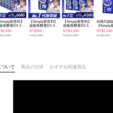
配送毎にNT
（例：予
の有無に関
7-11付款
二、支払
配送毎にNT
1.初回 
Simply新普利】
【Simply新普利】
【Simply新普利】
好眠代謝
き、限度
級夜酵素DX 30
超級夜酵素DX 30
超級夜酵素DX 30
【Simpl
付款後7-1
/盒(x10盒) 木村
錠/盒 木村拓哉 代
錠/盒(x6盒) 木村拓
超級夜酵素D
2.決済金額
$6,680
NT$990
NT$4,380
NT$2,680
配送毎にNT
哉代言(日韓雙
言(日韓雙GABA 好
哉代言(日韓雙
錠/盒 下
3.現在、
$16,800
NT$1,680
NT$10,080
NT$5,600
ABA 好睡好代謝)
睡好代謝)
GABA 好睡好代謝)
魚油(10入
村拓哉 代
宅配
三、利用規
雙GABA
プロテクシ
配送毎にNT
謝)
します。
文者の氏
離島配送
これに限ら
配送毎にNT
について
商品の仕様
おすすめ関連商品
されます。
AFTEE
海外配送
明』をご
海外配送(
AFTEE
なります。
海外配送(
延滞納金
後見人の同
個人情報
を行使し