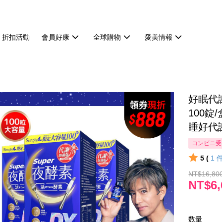
折扣活動
會員好康
全球購物
愛美情報
好眠代謝
100錠
睡好代
コンビニ受
5 (
1
NT$16,80
NT$6,
数量