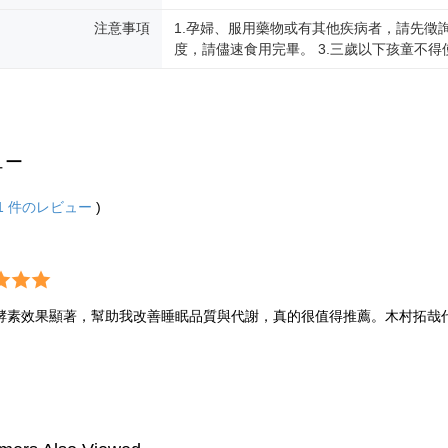
注意事項
1.孕婦、服用藥物或有其他疾病者，請先徵
度，請儘速食用完畢。 3.三歲以下孩童不
ュー
1
件のレビュー
)
酵素效果顯著，幫助我改善睡眠品質與代謝，真的很值得推薦。木村拓哉