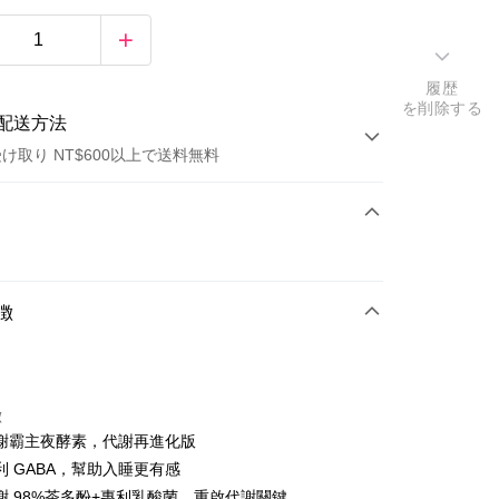
履歴
を削除する
配送方法
け取り NT$600以上で送料無料
方法
カード1回払い
店頭代金引換
徴
徴
謝霸主夜酵素，代謝再進化版
t
利 GABA，幫助入睡更有感
謝 98%茶多酚+專利乳酸菌，重啟代謝關鍵
y