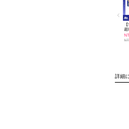
【
超
錠
NT
拓
NT
G
詳細