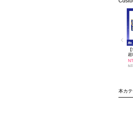
Custo
【
超
錠
NT
拓
NT
G
本カテ