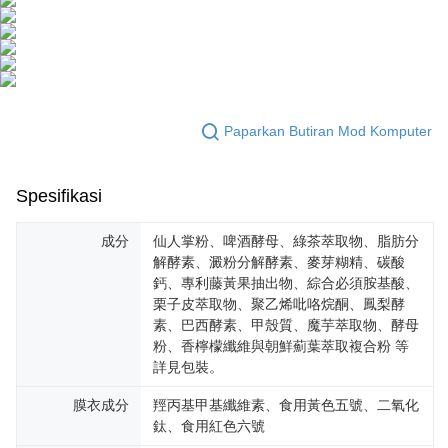
Paparkan Butiran Mod Komputer
Spesifikasi
成分
仙人掌粉、啤酒酵母、綠茶萃取物、脂肪分
解酵素、澱粉分解酵素、麥芽糊精、碳酸
鈣、專利藤黃果抽出物、綜合必須胺基酸、
栗子皮萃取物、聚乙烯吡咯烷酮、鳳梨酵
素、巴西酵素、甲殼質、魔芋萃取物、酵母
粉、香檸檬纖維與朝鮮薊葉萃取複合粉 等
詳見包裝。
膜衣成分
羥丙基甲基纖維素、食用黃色五號、二氧化
鈦、食用紅色六號