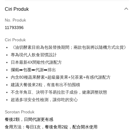
LINE Pay
Ciri Produk
Apple Pay
No. Produk
11793396
JKOPAY
Ciri Produk
Easy Wallet
《油切酵素目前為包裝替換期間；兩款包裝將以隨機方式出貨》
Google Pay
專為現代人飲食習慣設計
日本最新4X間歇性代謝配方
Plus PAY
攔截➡️包覆➡️代謝➡️排出
AFTEE
內含80種蔬果酵素+超級藤黃果+兒茶素+有感代謝配方
Deskripsi
建議大餐後來2粒，有進有出不怕囤積
Pertama, Mengenai Perkhidmatan AFTEE Beli Sekarang Bayar Kemudian
不含羊角豆、決明子等易拉肚子成份，健康調整狀態
Pemindahan ATM
1. Dengan memilih AFTEE sebagai kaedah pembayaran, mesej
pengesahan AFTEE akan muncul.
超過多項安全性檢測，讓你吃的安心
2. Anda boleh meneruskan pembayaran selepas pengesahan SMS.
Pilihan Penghantaran
3. Tiada bayaran diperlukan apabila pesanan disahkan. Produk akan
Sorotan Produk
dihantar ke alamat yang ditetapkan.
全家付款取貨
餐後2顆，日間代謝更有感
4. Setelah pesanan disahkan, anda akan menerima SMS pembayaran
NT$100/pesanan | Penghantaran percuma untuk pesanan
manakala ahli aplikasi akan menerima pemberitahuan tolak aplikasi
食用方法：每日1次，餐後食用2錠，配合開水使用
NT$600 atau lebih
AFTEE.