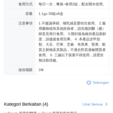
食用方式
每日一次，餐後¬食用2錠，配合開水使用。
容量
1.1gx 30錠x8盒
注意事項
1.不建議孕婦、哺乳婦及嬰幼兒食用。 2.服
用藥物或有其他疾病者，請先徵詢醫（藥）
師意見再行食用。 3.開封後為維持產品新鮮
度，請儘速食用完畢。 4 .本產品含甲殼
類、大豆、芒果、芝麻、奇異果、堅果、麩
質之穀物及其製品，不適合對其過敏體質者
食用。 5. 三歲以下孩童不得使用，請置於
無法取得處。
保存期限
3年
Sokongan
Kategori Berkaitan (4)
Lihat Semua