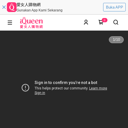
愛女人購物網
Buka APP
Gunakan App Kami Sekarang
0
1
/
10