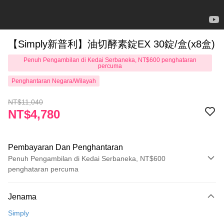
【Simply新普利】油切酵素錠EX 30錠/盒(x8盒)
Penuh Pengambilan di Kedai Serbaneka, NT$600 penghataran
percuma
Penghantaran Negara/Wilayah
NT$11,040
NT$4,780
Pembayaran Dan Penghantaran
Penuh Pengambilan di Kedai Serbaneka, NT$600
penghataran percuma
Kaedah Pembayaran
Jenama
Kad Kredit (Bayaran Penuh)
Simply
Pengambilan di Kedai Serbaneka