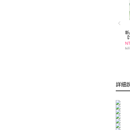
新
【
西
NT
草
NT
盒
詳細