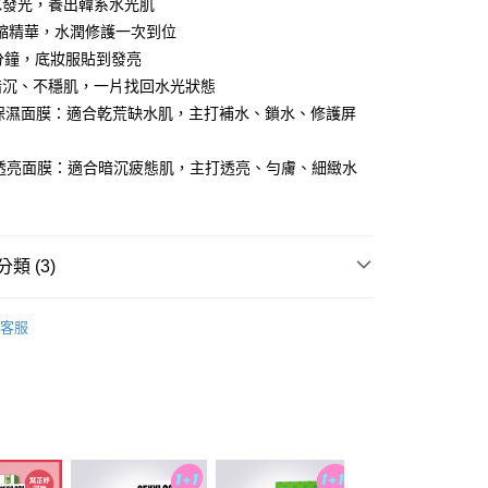
水發光，養出韓系水光肌
享後付
倍濃縮精華，水潤修護一次到位
5 分鐘，底妝服貼到發亮
FTEE先享後付」】
暗沉、不穩肌，一片找回水光狀態
先享後付是「在收到商品之後才付款」的支付方式。 讓您購物簡單
草保濕面膜：適合乾荒缺水肌，主打補水、鎖水、修護屏
心！
：不需註冊會員、不需綁卡、不需儲值。
：只要手機號碼，簡訊認證，即可結帳。
花透亮面膜：適合暗沉疲態肌，主打透亮、勻膚、細緻水
：先確認商品／服務後，再付款。
取貨
EE先享後付」結帳流程】
00，滿NT$600(含以上)免運費
方式選擇「AFTEE先享後付」後，將跳轉至「AFTEE先享後
頁面，進行簡訊認證並確認金額後，即可完成結帳。
類 (3)
家取貨
成立數日內，您將收到繳費通知簡訊。
費通知簡訊後14天內，點擊此簡訊中的連結，可透過四大超商
00，滿NT$600(含以上)免運費
OOK 西西露
SEXYLOOK西西露 所有商品
網路銀行／等多元方式進行付款，方視為交易完成。
客服
：結帳手續完成當下不需立刻繳費，但若您需要取消訂單，請聯
貨付款
 精選專區
的店家。未經商家同意取消之訂單仍視為有效，需透過AFTEE
繳納相關費用。
00，滿NT$600(含以上)免運費
OOK 西西露
新品上市❤️PDRN系列
否成功請以「AFTEE先享後付 」之結帳頁面顯示為準，若有關於
功／繳費後需取消欲退款等相關疑問，請聯繫「AFTEE先享後
爾富取貨
援中心」
https://netprotections.freshdesk.com/support/home
00，滿NT$600(含以上)免運費
項】
取貨