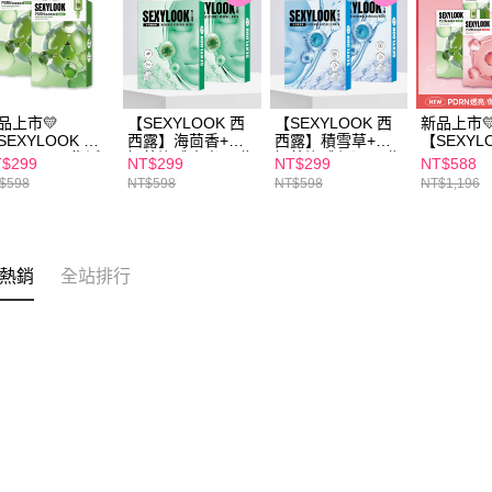
品上市💛
【SEXYLOOK 西
【SEXYLOOK 西
新品上市
SEXYLOOK 西
西露】海茴香+牛
西露】積雪草+牛
【SEXYL
露】PDRN復活
奶外泌體水光面膜
奶外泌體保濕面膜
西露】PD
$299
NT$299
NT$299
NT$588
保濕面膜(5入/
(4片/盒) 買一送一
(4片/盒) 買一送一
盒組_復活
$598
NT$598
NT$598
NT$1,196
) 買一送一
花(5入/盒
熱銷
全站排行