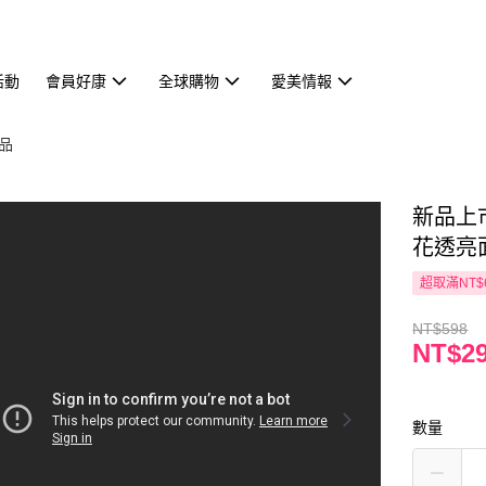
活動
會員好康
全球購物
愛美情報
商品
新品上市
花透亮面
超取滿NT$
NT$598
NT$2
數量