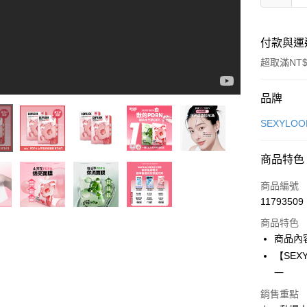
付款與運
超取滿NT$
付款方式
品牌
信用卡一
SEXYLO
超商取貨
商品特色
LINE Pay
商品編號
Apple Pay
11793509
商品特色
街口支付
商品內
悠遊付
【SEX
一
Google Pa
銷售重點
全盈+PAY