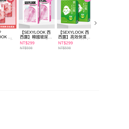
恩沛科技股份有限公司提供之「AFTEE先享後付」服務完成之
依本服務之必要範圍內提供個人資料，並將交易相關給付款項請
00，滿NT$600(含以上)免運費
讓予恩沛科技股份有限公司。
個人資料處理事宜，請瀏覽以下網址：
1取貨
ee.tw/terms/#terms3
00，滿NT$600(含以上)免運費
年的使用者請事先徵得法定代理人或監護人之同意方可使用
E先享後付」，若未經同意申辦者引起之損失，本公司不負相關責

【SEXYLOOK 西
【SEXYLOOK 西
【SEXYLOOK 西
OOK 西
西露】韓國玻尿酸
西露】高效保濕雙
西露】彈力緊實雙
RN面膜4
熊果素亮白面膜(5
耳掛面膜(10片/盒)
耳掛面膜(10片/盒
AFTEE先享後付」時，將依據個別帳號之用戶狀況，依本公司
NT$299
NT$299
NT$299
00，滿NT$600(含以上)免運費
草/山茶
入/盒) 買一送一
買一送一
買一送一
核予不同之上限額度；若仍有額度不足之情形，本公司將視審查
NT$598
NT$598
NT$598
)x任選
用戶進行身份認證。
一人註冊多個帳號或使用他人資訊註冊。若發現惡意使用之情
50，滿NT$1,500(含以上)免運費
科技股份有限公司將有權停止該用戶之使用額度並採取法律行
查看運費
澳門)
查看運費
馬來西亞)
查看運費
澳洲)
查看運費