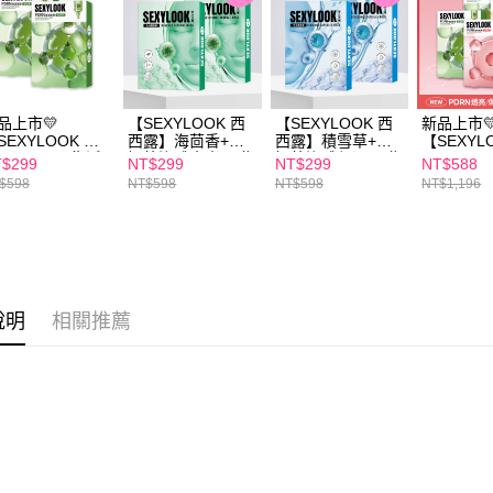
１．透過由
交易，需
每筆NT$1
求債權轉
２．關於
付款後7-1
https://aft
每筆NT$1
３．未成
「AFTE
品上市💛
【SEXYLOOK 西
【SEXYLOOK 西
新品上市
宅配
任。
SEXYLOOK 西
西露】海茴香+牛
西露】積雪草+牛
【SEXYL
露】PDRN復活
奶外泌體水光面膜
奶外泌體保濕面膜
西露】PD
４．使用「
$299
NT$299
NT$299
NT$588
每筆NT$1
保濕面膜(5入/
(4片/盒) 買一送一
(4片/盒) 買一送一
盒組_復活
即時審查
$598
NT$598
NT$598
NT$1,196
) 買一送一
花(5入/盒
結果請求
離島配送
５．嚴禁
每筆NT$1
形，恩沛
動。
海外配送
海外配送(
說明
相關推薦
海外配送(
海外配送(