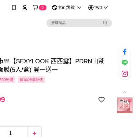
0
中文 (繁體)
TWD
💛【SEXYLOOK 西西露】PDRN山茶
膜(5入/盒) 買一送一
600免運
國家/地區配送
99