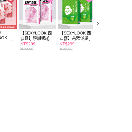

【SEXYLOOK 西
【SEXYLOOK 西
【SEXYLOOK 西
OOK 西
西露】韓國玻尿酸
西露】高效保濕雙
西露】彈力緊實雙
RN面膜4
熊果素亮白面膜(5
耳掛面膜(10片/盒)
耳掛面膜(10片/盒
NT$299
NT$299
NT$299
草/山茶
入/盒) 買一送一
買一送一
買一送一
NT$598
NT$598
NT$598
)x任選