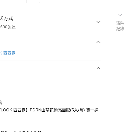
送方式
清除
600免運
紀錄
次付款
OK 西西露
付款
容:
YLOOK 西西露】PDRN山茶花透亮面膜(5入/盒) 買一送
y