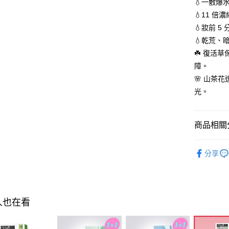
💧一敷爆
AFTEE先
💧11 
相關說明
💧妝前 
【關於「A
💧乾荒、
ATM付款
AFTEE
☘️ 復活
便利好安
１．簡單
障。
２．便利
運送方式
🌸 山茶
３．安心
光。
全家付款
【「AFT
每筆NT$1
１．於結帳
付」結帳
商品相關分
付款後全
２．訂單
３．收到繳
每筆NT$1
►SEXYL
／ATM／
分享
※ 請注意
萊爾富取
▲買1送1
絡購買商品
先享後付
每筆NT$1
►SEXYL
※ 交易是
是否繳費成
付款後萊
人也在看
付客戶支
每筆NT$1
【注意事
7-11付款