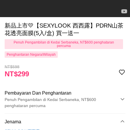
新品上市💛【SEXYLOOK 西西露】PDRN山茶
花透亮面膜(5入/盒) 買一送一
Penuh Pengambilan di Kedai Serbaneka, NT$600 penghataran
percuma
Penghantaran Negara/Wilayah
NT$598
NT$299
Pembayaran Dan Penghantaran
Penuh Pengambilan di Kedai Serbaneka, NT$600
penghataran percuma
Kaedah Pembayaran
Jenama
Kad Kredit (Bayaran Penuh)