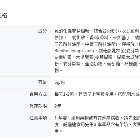
規格
成分
難消化性麥芽糊精、綜合蔬菜粉(羽衣甘藍粉
伯膠、二氧化矽、香料(香料、辛烯基丁二
三乙酸甘油酯、中鏈三酸甘油酯)、檸檬酸、
Bacillus coagu-lans)、副乾酪乳桿菌(麥芽
a-纖維素、木瓜酵素(麥芽糊精、糊精木瓜酵
粉、麥芽糊精、全脂奶粉、葡萄糖、檸檬酸、
物。
容量
5g/包
食用方式
每天1-2包，建議早上空腹食用，搭配開水
保存期限
2年
注意事項
1.孕婦、服用藥物或有其他疾病者，請先徵
度，請儘速食用完畢3.本產品含有牛奶、大
用。