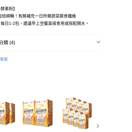
享後付
多酵素粉】
 加倍順暢！有酵補充一日所需蔬菜膳食纖維
FTEE先享後付」】
每日1-2包，建議早上空腹直接食用或搭配開水。
先享後付是「在收到商品之後才付款」的支付方式。 讓您購物簡單
心！
：不需註冊會員、不需綁卡、不需儲值。
：只要手機號碼，簡訊認證，即可結帳。
類 (4)
：先確認商品／服務後，再付款。
y 新普利酵素
Simply新普利所有商品
取貨
EE先享後付」結帳流程】
客服
00，滿NT$600(含以上)免運費
方式選擇「AFTEE先享後付」後，將跳轉至「AFTEE先享後
y 新普利酵素
★買單寵老爸★領劵最高折888元
頁面，進行簡訊認證並確認金額後，即可完成結帳。
y 新普利酵素
高纖補給｜野菜多多酵素粉
家取貨
成立數日內，您將收到繳費通知簡訊。
費通知簡訊後14天內，點擊此簡訊中的連結，可透過四大超商
00，滿NT$600(含以上)免運費
y 新普利酵素
✈️海外訂購專區｜港澳限定優惠
網路銀行／等多元方式進行付款，方視為交易完成。
：結帳手續完成當下不需立刻繳費，但若您需要取消訂單，請聯
貨付款
的店家。未經商家同意取消之訂單仍視為有效，需透過AFTEE
繳納相關費用。
00，滿NT$600(含以上)免運費
否成功請以「AFTEE先享後付 」之結帳頁面顯示為準，若有關於
功／繳費後需取消欲退款等相關疑問，請聯繫「AFTEE先享後
爾富取貨
援中心」
https://netprotections.freshdesk.com/support/home
00，滿NT$600(含以上)免運費
項】
取貨