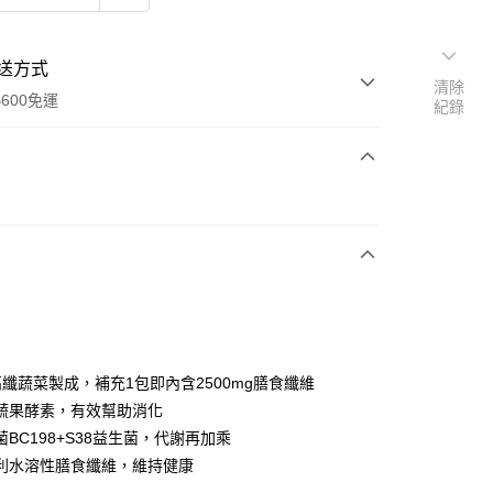
送方式
清除
600免運
紀錄
次付款
付款
高纖蔬菜製成，補充1包即內含2500mg膳食纖維
蔬果酵素，有效幫助消化
BC198+S38益生菌，代謝再加乘
y
利水溶性膳食纖維，維持健康