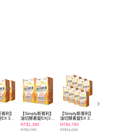
y新普利】
【Simply新普利】
【Simply新普利】
外食補給組
EX 30
油切酵素錠EX(30
油切酵素錠EX 30
【Simply新普利】
) (日酵
錠/盒)(x2盒)(日酵
錠/盒(x8盒)
殿醣酵素錠EX30
NT$1,380
NT$4,780
NT$1,480
素油切)
錠+超級夜酵素
NT$2,760
NT$11,040
NT$3,060
DX30錠(1+1)