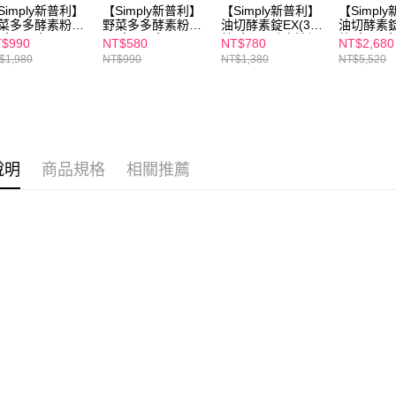
１．透過由
Simply新普利】
【Simply新普利】
【Simply新普利】
【Simpl
交易，需
每筆NT$1
菜多多酵素粉15
野菜多多酵素粉15
油切酵素錠EX(30
油切酵素錠
求債權轉
盒 (x2盒)
入/盒 (x1盒)
錠/盒)(日酵素油切)
錠/盒(x4盒
$990
NT$580
NT$780
NT$2,680
２．關於
付款後7-1
素油切)
$1,980
NT$990
NT$1,380
NT$5,520
https://aft
每筆NT$1
３．未成
「AFTE
宅配
任。
４．使用「
每筆NT$1
即時審查
結果請求
離島配送
說明
商品規格
相關推薦
５．嚴禁
每筆NT$1
形，恩沛
動。
海外配送
海外配送(
海外配送(
海外配送(