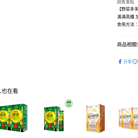
銷售重點
AFTEE先
【野菜多
相關說明
滿滿高纖
【關於「A
食用方法：
ATM付款
AFTEE
便利好安
１．簡單
２．便利
商品相關分
運送方式
３．安心
►Simpl
全家付款
【「AFT
分享
每筆NT$1
１．於結帳
►Simpl
付」結帳
►Simpl
付款後全
２．訂單
３．收到繳
每筆NT$1
►Simpl
／ATM／
人也在看
※ 請注意
萊爾富取
絡購買商品
先享後付
每筆NT$1
※ 交易是
是否繳費成
付款後萊
付客戶支
每筆NT$1
【注意事
7-11付款