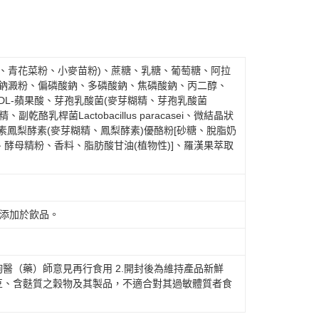
、青花菜粉、小麥苗粉)、蔗糖、乳糖、葡萄糖、阿拉
酸鈉澱粉、偏磷酸鈉、多磷酸鈉、焦磷酸鈉、丙二醇、
DL-蘋果酸、芽孢乳酸菌(麥芽糊精、芽孢乳酸菌
糊精、副乾酪乳桿菌Lactobacillus paracasei、微結晶狀
素鳳梨酵素(麥芽糊精、鳳梨酵素)優酪粉[砂糖、脫脂奶
酵母精粉、香料、脂肪酸甘油(植物性)]、羅漢果萃取
或添加於飲品。
詢醫（藥）師意見再行食用 2.開封後為維持產品新鮮
豆、含麩質之穀物及其製品，不適合對其過敏體質者食