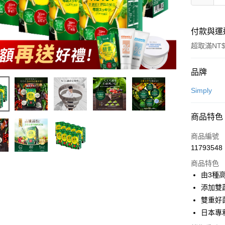
付款與運
超取滿NT$
付款方式
品牌
信用卡一
Simply
超商取貨
商品特色
LINE Pay
商品編號
Apple Pay
11793548
商品特色
街口支付
由3種
悠遊付
添加雙
雙重好菌
Google Pa
日本專
全盈+PAY