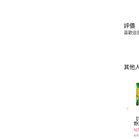
評價
喜歡這
其他
【
野
入/
NT
NT