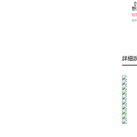
【
野
入/
NT
NT
詳細