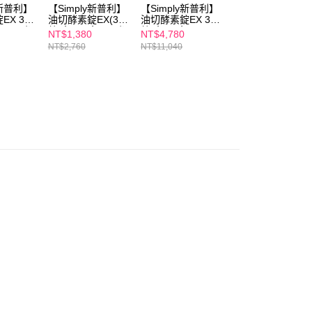
恩沛科技股份有限公司提供之「AFTEE先享後付」服務完成之
y新普利】
【Simply新普利】
【Simply新普利】
外食補給組
依本服務之必要範圍內提供個人資料，並將交易相關給付款項請
00，滿NT$600(含以上)免運費
EX 30
油切酵素錠EX(30
油切酵素錠EX 30
【Simply新普利】
讓予恩沛科技股份有限公司。
) (日酵
錠/盒)(x2盒)(日酵
錠/盒(x8盒)
殿醣酵素錠EX30
NT$1,380
NT$4,780
NT$1,480
個人資料處理事宜，請瀏覽以下網址：
1取貨
素油切)
錠+超級夜酵素
NT$2,760
NT$11,040
NT$3,060
ee.tw/terms/#terms3
DX30錠(1+1)
00，滿NT$600(含以上)免運費
年的使用者請事先徵得法定代理人或監護人之同意方可使用
E先享後付」，若未經同意申辦者引起之損失，本公司不負相關責
AFTEE先享後付」時，將依據個別帳號之用戶狀況，依本公司
00，滿NT$600(含以上)免運費
核予不同之上限額度；若仍有額度不足之情形，本公司將視審查
用戶進行身份認證。
一人註冊多個帳號或使用他人資訊註冊。若發現惡意使用之情
50，滿NT$1,500(含以上)免運費
科技股份有限公司將有權停止該用戶之使用額度並採取法律行
查看運費
澳門)
查看運費
馬來西亞)
查看運費
澳洲)
查看運費