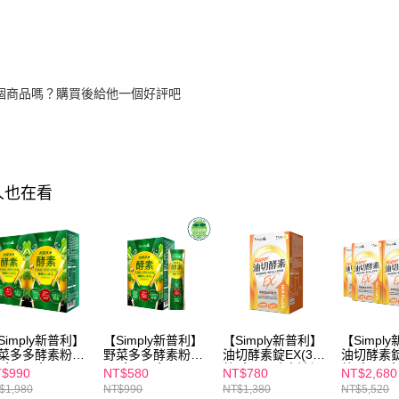
個商品嗎？購買後給他一個好評吧
人也在看
Simply新普利】
【Simply新普利】
【Simply新普利】
【Simpl
菜多多酵素粉15
野菜多多酵素粉15
油切酵素錠EX(30
油切酵素錠
盒 (x2盒)
入/盒 (x1盒)
錠/盒)(日酵素油切)
錠/盒(x4盒
$990
NT$580
NT$780
NT$2,680
素油切)
$1,980
NT$990
NT$1,380
NT$5,520