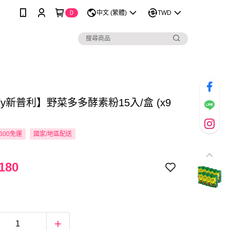
0
中文 (繁體)
TWD
ply新普利】野菜多多酵素粉15入/盒 (x9
600免運
國家/地區配送
180