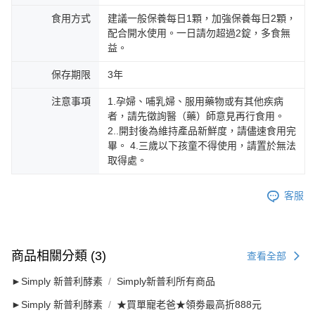
食用方式
建議一般保養每日1顆，加強保養每日2顆，
配合開水使用。一日請勿超過2錠，多食無
益。
保存期限
3年
注意事項
1.孕婦、哺乳婦、服用藥物或有其他疾病
者，請先徵詢醫（藥）師意見再行食用。
2..開封後為維持產品新鮮度，請儘速食用完
畢。 4.三歲以下孩童不得使用，請置於無法
取得處。
客服
商品相關分類 (3)
查看全部
►Simply 新普利酵素
Simply新普利所有商品
►Simply 新普利酵素
★買單寵老爸★領劵最高折888元