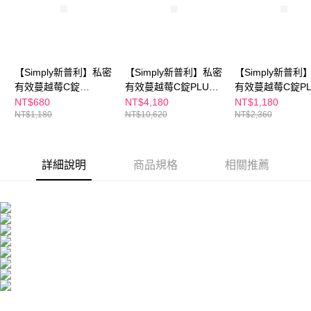
２．訂單成立數日內，您將收到繳費通知簡訊。
每筆NT$100，滿NT$600(含以上)免運費
３．收到繳費通知簡訊後14天內，點擊此簡訊中的連結，可透過四大超商／
ATM／網路銀行／等多元方式進行付款，方視為交易完成。
萊爾富取貨付款
※ 請注意：結帳手續完成當下不需立刻繳費，但若您需要取消訂單，請聯絡
每筆NT$100，滿NT$600(含以上)免運費
購買商品的店家。未經商家同意取消之訂單仍視為有效，需透過AFTEE先享
【Simply新普利】私密
【Simply新普利】私密
【Simply新普利
後付繳納相關費用。
付款後萊爾富取貨
※ 交易是否成功請以「AFTEE先享後付 」之結帳頁面顯示為準，若有關於
有效蔓越莓C錠
有效蔓越莓C錠PLUS
有效蔓越莓C錠PL
是否繳費成功／繳費後需取消欲退款等相關疑問，請聯繫「AFTEE先享後付
PLUS(30入/盒) D-甘露
30錠/盒 (x9盒) D-甘露
30錠/盒 (x2盒) 
NT$680
NT$4,180
NT$1,180
每筆NT$100，滿NT$600(含以上)免運費
客戶支援中心」
https://netprotections.freshdesk.com/support/home
NT$1,180
NT$10,620
NT$2,360
糖+私密益生菌
糖+私密益生菌
糖+私密益生菌
7-11付款取貨
【注意事項】
１．透過由恩沛科技股份有限公司提供之「AFTEE先享後付」服務完成之交
每筆NT$100，滿NT$600(含以上)免運費
易，需依本服務之必要範圍內提供個人資料，並將交易相關給付款項請求債
詳細說明
商品規格
相關推薦
權轉讓予恩沛科技股份有限公司。
付款後7-11取貨
２．關於個人資料處理事宜，請瀏覽以下網址：
每筆NT$100，滿NT$600(含以上)免運費
https://aftee.tw/terms/#terms3
３．未成年的使用者請事先徵得法定代理人或監護人之同意方可使用
宅配
「AFTEE先享後付」，若未經同意申辦者引起之損失，本公司不負相關責
任。
每筆NT$100，滿NT$600(含以上)免運費
４．使用「AFTEE先享後付」時，將依據個別帳號之用戶狀況，依本公司即
時審查核予不同之上限額度；若仍有額度不足之情形，本公司將視審查結果
離島配送
請求用戶進行身份認證。
每筆NT$150，滿NT$1,500(含以上)免運費
５．嚴禁一人註冊多個帳號或使用他人資訊註冊。若發現惡意使用之情形，
恩沛科技股份有限公司將有權停止該用戶之使用額度並採取法律行動。
海外配送
查看運費