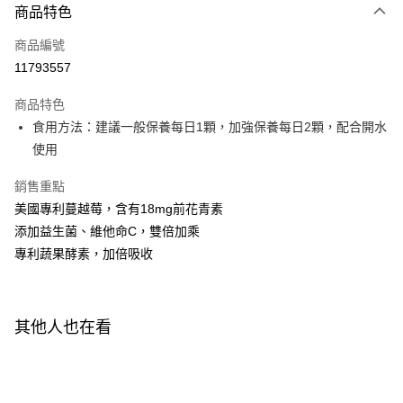
商品特色
LINE Pay
商品編號
Apple Pay
11793557
街口支付
商品特色
悠遊付
食用方法：建議一般保養每日1顆，加強保養每日2顆，配合開水
Google Pay
使用
全盈+PAY
銷售重點
美國專利蔓越莓，含有18mg前花青素
AFTEE先享後付
添加益生菌、維他命C，雙倍加乘
相關說明
專利蔬果酵素，加倍吸收
【關於「AFTEE先享後付」】
ATM付款
AFTEE先享後付是「在收到商品之後才付款」的支付方式。 讓您購物簡單
便利好安心！
１．簡單：不需註冊會員、不需綁卡、不需儲值。
運送方式
２．便利：只要手機號碼，簡訊認證，即可結帳。
其他人也在看
３．安心：先確認商品／服務後，再付款。
全家付款取貨
每筆NT$100，滿NT$600(含以上)免運費
【「AFTEE先享後付」結帳流程】
１．於結帳方式選擇「AFTEE先享後付」後，將跳轉至「AFTEE先享後付」
付款後全家取貨
結帳頁面，進行簡訊認證並確認金額後，即可完成結帳。