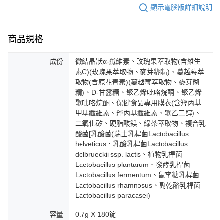
顯示電腦版詳細說明
海外配送(澳門)
查看運費
海外配送(馬來西亞)
查看運費
商品規格
海外配送(澳洲)
查看運費
成份
微結晶狀α-纖維素、玫瑰果萃取物(含維生
素C)(玫瑰果萃取物、麥芽糊精)、蔓越莓萃
取物(含原花青素)(蔓越莓萃取物、麥芽糊
精)、D-甘露糖、聚乙烯吡咯烷酮、聚乙烯
聚吡咯烷酮、保健食品專用膜衣(含羥丙基
甲基纖維素、羥丙基纖維素、聚乙二醇)、
二氧化矽、硬脂酸鎂、綠茶萃取物、複合乳
酸菌[乳酸菌(瑞士乳桿菌Lactobacillus
helveticus、乳酸乳桿菌Lactobacillus
delbrueckii ssp. lactis、植物乳桿菌
Lactobacillus plantarum、發酵乳桿菌
Lactobacillus fermentum、鼠李糖乳桿菌
Lactobacillus rhamnosus、副乾酪乳桿菌
Lactobacillus paracasei)
容量
0.7g X 180錠