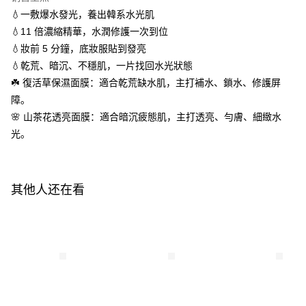
APP於四大便利商店‧ATM/網銀等方式進行付款。
💧一敷爆水發光，養出韓系水光肌
付款後全家取貨
💧11 倍濃縮精華，水潤修護一次到位
請留意繳費期限為 14 天。唯有下載 AFTEE App 成為 AFTEE 會員者方能享
每笔NT$100，满NT$600(含以上)免运费
💧妝前 5 分鐘，底妝服貼到發亮
有最長 45 天內付款之服務。
💧乾荒、暗沉、不穩肌，一片找回水光狀態
萊爾富取貨付款
繳費期限，為商家向您請款的時間，再加上使用AFTEE可延長的天數所計算
☘️ 復活草保濕面膜：適合乾荒缺水肌，主打補水、鎖水、修護屏
每笔NT$100，满NT$600(含以上)免运费
出。使用AFTEE下訂可以延長您收到商品前的繳費天數，但無法保證一定能
夠在期限內收到商品(例如:預購商品或預計到貨時間較長者)。因此無論收到
障。
付款後萊爾富取貨
商品與否，仍需要請您在AFTEE規定的時間內完成繳費。
🌸 山茶花透亮面膜：適合暗沉疲態肌，主打透亮、勻膚、細緻水
每笔NT$100，满NT$600(含以上)免运费
光。
二、付款限制
1. 初次使用 AFTEE 時，將依認證結果及本公司審查結果，核予每個人不同
7-11付款取貨
之上限額度
2. 結帳金額須大於NT$30
每笔NT$100，满NT$600(含以上)免运费
3. 目前僅支援台灣會員
其他人还在看
付款後7-11取貨
三、聲明條款
每笔NT$100，满NT$600(含以上)免运费
「AFTEE先享後付」(下稱本服務)乃由恩沛科技股份有限公司(下稱 AFTEE )
所提供，並由 AFTEE 向您收取款項。因使用本服務所須提供之個人資料(包
宅配
含但不限於訂購人姓名、電話，收件人姓名、電話、收件地址)，將交付予
AFTEE 於本服務必要服務範圍內運用。關於 AFTEE 對於個人資料之蒐集、
每笔NT$100，满NT$600(含以上)免运费
處理、利用，詳參 AFTEE 官網之『個人資料蒐集、處理及利用告知聲明』
（
https://aftee.tw/privacypolicy/
）。
離島配送
每笔NT$150，满NT$1,500(含以上)免运费