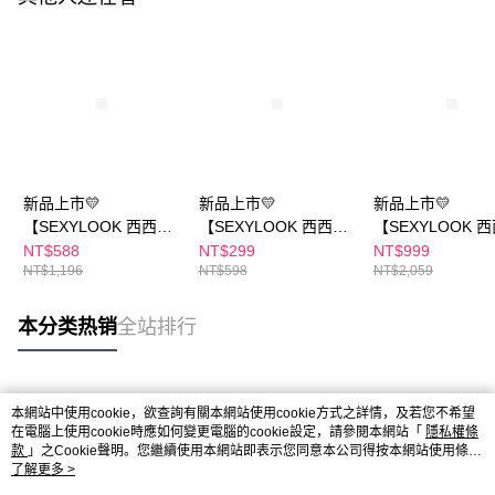
新品上市💛
新品上市💛
新品上市💛
【SEXYLOOK 西西
【SEXYLOOK 西西
【SEXYLOOK 
露】牛奶外泌體
露】PDRN復活草保濕
露】仙人掌夜光
NT$588
NT$299
NT$999
NT$1,196
NT$598
NT$2,059
XPDRN面膜雙享4盒組
面膜(5入/盒) 買一送一
150ml+仙人掌夜
(復活草/山茶花/積雪
謝霜 50ml+PDR
草/海茴香)任選
_復活草/山茶花(5
本分类热销
全站排行
盒)X 任選1盒
热门标签
本網站中使用cookie，欲查詢有關本網站使用cookie方式之詳情，及若您不希望
在電腦上使用cookie時應如何變更電腦的cookie設定，請參閱本網站「
隱私權條
款
」之Cookie聲明。您繼續使用本網站即表示您同意本公司得按本網站使用條款
之Cookie聲明使用cookie。
了解更多 >