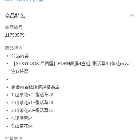
超商取货付款
商品特色
LINE Pay
商品编号
Apple Pay
11793579
街口支付
商品特色
悠遊付
商品內容:
Google Pay
【SEXYLOOK 西西露】PDRN面膜4盒組_復活草/山茶花(5入/
盒)x任選
Plus PAY
AFTEE先享后付
組合內容依所選規格為主
相关说明
1.山茶花x2+復活草x2
一、關於 AFTEE先享後付
2.山茶花x1+復活草x3
ATM付款
1. 於付款方式選擇AFTEE先享後付，將跳出AFTEE先享後付手機驗證視
3.山茶花x3+復活草x1
窗。
2. 進行簡訊驗證之後，即可完成結帳手續。
4.復活草x4
运送方式
3. 訂單確認後不需事先繳費，商品會配送至您的指定地址。
5.山茶花x4
4. 下訂完成後，您的手機會收到一封繳費通知簡訊，APP會員則會收到
全家付款取貨
AFTEE APP推播通知。
每笔NT$100，满NT$600(含以上)免运费
销售重点
5. 收到商品當下無需繳費，確認無誤後，請再利用繳費通知簡訊或AFTEE