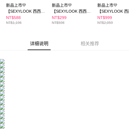
若款項超過繳費期限，將根據當次的金額加收年利率 16% 的逾期滯納金。
新品上市💛
新品上市💛
新品上市💛
未成年的使用者，請事先徵得法定代理人或監護人之同意方可使用
海外配送
查看运费
AFTEE。
【SEXYLOOK 西西
【SEXYLOOK 西西
【SEXYLOOK 
露】牛奶外泌體
露】PDRN復活草保濕
露】仙人掌夜光
NT$588
NT$299
NT$999
海外配送(澳門)
查看运费
若您對於個人資料之處理、利用有任何疑問，或欲行使相關法律權利，請聯
NT$1,196
NT$598
NT$2,059
XPDRN面膜雙享4盒組
面膜(5入/盒) 買一送一
150ml+仙人掌夜
繫恩沛科技股份有限公司。若您不同意我們將上開所示之個人資料，連同必
(復活草/山茶花/積雪
謝霜 50ml+PDR
海外配送(馬來西亞)
查看运费
要之購買訂單資訊提供予 AFTEE ，或讓 AFTEE 蒐集處理利用您的個人資
草/海茴香)任選
_復活草/山茶花(5
料，請勿選用本服務。
盒)X 任選1盒
海外配送(澳洲)
查看运费
详细说明
相关推荐