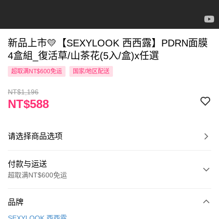
新品上市💛【SEXYLOOK 西西露】PDRN面膜
4盒組_復活草/山茶花(5入/盒)x任選
超取满NT$600免运
国家/地区配送
NT$1,196
NT$588
请选择商品选项
付款与运送
超取满NT$600免运
付款方式
品牌
信用卡一次付款
SEXYLOOK 西西露