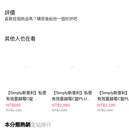
評價
喜歡這個商品嗎？購買後給他一個好評吧
其他人也在看
【Simply新普利】私密
【Simply新普利】私密
【Simply新普利
有效蔓越莓C錠
有效蔓越莓C錠PLUS
有效蔓越莓C錠PL
PLUS(30入/盒) D-甘露
30錠/盒 (x6盒) D-甘露
30錠/盒 (x2盒) 
NT$680
NT$2,880
NT$1,180
NT$1,180
NT$7,080
NT$2,360
糖+私密益生菌
糖+私密益生菌
糖+私密益生菌
本分類熱銷
全站排行