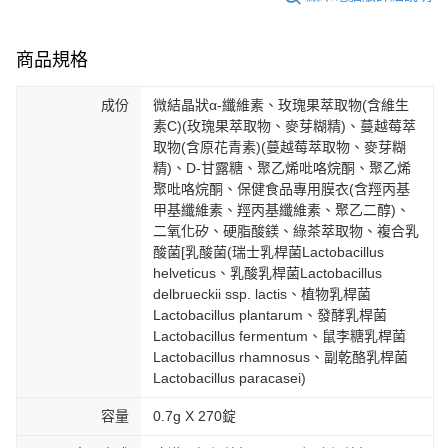
海外配送(澳門)
查看運費
海外配送(馬來西亞)
查看運費
商品規格
海外配送(澳洲)
查看運費
成份
微結晶狀α-纖維素、玫瑰果萃取物(含維生
素C)(玫瑰果萃取物、麥芽糊精)、蔓越莓萃
取物(含原花青素)(蔓越莓萃取物、麥芽糊
精)、D-甘露糖、聚乙烯吡咯烷酮、聚乙烯
聚吡咯烷酮、保健食品專用膜衣(含羥丙基
甲基纖維素、羥丙基纖維素、聚乙二醇)、
二氧化矽、硬脂酸鎂、綠茶萃取物、複合乳
酸菌[乳酸菌(瑞士乳桿菌Lactobacillus
helveticus、乳酸乳桿菌Lactobacillus
delbrueckii ssp. lactis、植物乳桿菌
Lactobacillus plantarum、發酵乳桿菌
Lactobacillus fermentum、鼠李糖乳桿菌
Lactobacillus rhamnosus、副乾酪乳桿菌
Lactobacillus paracasei)
容量
0.7g X 270錠