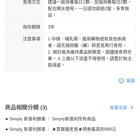
食用方式
建議一般保養每日1顆，加強保養每日2顆，
配合開水使用。一日請勿超過2錠，多食無
益。
保存期限
3年
注意事項
1.孕婦、哺乳婦、服用藥物或有其他疾病
者，請先徵詢醫（藥）師意見再行食用。
2..開封後為維持產品新鮮度，請儘速食用完
畢。 4.三歲以下孩童不得使用，請置於無法
取得處。
客服
商品相關分類 (3)
查看全部
►Simply 新普利酵素
Simply新普利所有商品
►Simply 新普利酵素
★買單寵老爸★領劵最高折888元