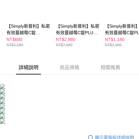
每筆NT$100，滿NT$600(含以上)免運費
３．收到繳費通知簡訊後14天內，點擊此簡訊中的連結，可透過四大超商／
ATM／網路銀行／等多元方式進行付款，方視為交易完成。
萊爾富取貨付款
※ 請注意：結帳手續完成當下不需立刻繳費，但若您需要取消訂單，請聯絡
每筆NT$100，滿NT$600(含以上)免運費
購買商品的店家。未經商家同意取消之訂單仍視為有效，需透過AFTEE先享
【Simply新普利】私密
【Simply新普利】私密
【Simply新普利
後付繳納相關費用。
付款後萊爾富取貨
※ 交易是否成功請以「AFTEE先享後付 」之結帳頁面顯示為準，若有關於
有效蔓越莓C錠
有效蔓越莓C錠PLUS
有效蔓越莓C錠PL
是否繳費成功／繳費後需取消欲退款等相關疑問，請聯繫「AFTEE先享後付
PLUS(30入/盒) D-甘露
30錠/盒 (x6盒) D-甘露
30錠/盒 (x2盒) 
NT$680
NT$2,880
NT$1,180
每筆NT$100，滿NT$600(含以上)免運費
客戶支援中心」
https://netprotections.freshdesk.com/support/home
NT$1,180
NT$7,080
NT$2,360
糖+私密益生菌
糖+私密益生菌
糖+私密益生菌
7-11付款取貨
【注意事項】
１．透過由恩沛科技股份有限公司提供之「AFTEE先享後付」服務完成之交
每筆NT$100，滿NT$600(含以上)免運費
易，需依本服務之必要範圍內提供個人資料，並將交易相關給付款項請求債
詳細說明
商品規格
相關推薦
權轉讓予恩沛科技股份有限公司。
付款後7-11取貨
２．關於個人資料處理事宜，請瀏覽以下網址：
每筆NT$100，滿NT$600(含以上)免運費
https://aftee.tw/terms/#terms3
３．未成年的使用者請事先徵得法定代理人或監護人之同意方可使用
宅配
「AFTEE先享後付」，若未經同意申辦者引起之損失，本公司不負相關責
任。
每筆NT$100，滿NT$600(含以上)免運費
４．使用「AFTEE先享後付」時，將依據個別帳號之用戶狀況，依本公司即
時審查核予不同之上限額度；若仍有額度不足之情形，本公司將視審查結果
離島配送
請求用戶進行身份認證。
每筆NT$150，滿NT$1,500(含以上)免運費
５．嚴禁一人註冊多個帳號或使用他人資訊註冊。若發現惡意使用之情形，
恩沛科技股份有限公司將有權停止該用戶之使用額度並採取法律行動。
海外配送
查看運費
顯示電腦版詳細說明