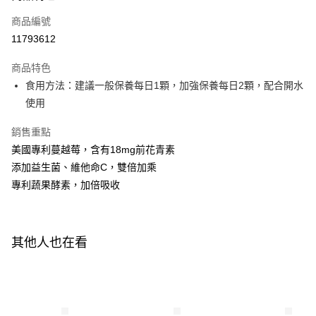
商品編號
Apple Pay
11793612
街口支付
商品特色
悠遊付
食用方法：建議一般保養每日1顆，加強保養每日2顆，配合開水
Google Pay
使用
全盈+PAY
銷售重點
美國專利蔓越莓，含有18mg前花青素
AFTEE先享後付
添加益生菌、維他命C，雙倍加乘
相關說明
專利蔬果酵素，加倍吸收
【關於「AFTEE先享後付」】
ATM付款
AFTEE先享後付是「在收到商品之後才付款」的支付方式。 讓您購物簡單
便利好安心！
１．簡單：不需註冊會員、不需綁卡、不需儲值。
運送方式
２．便利：只要手機號碼，簡訊認證，即可結帳。
其他人也在看
３．安心：先確認商品／服務後，再付款。
全家付款取貨
每筆NT$100，滿NT$600(含以上)免運費
【「AFTEE先享後付」結帳流程】
１．於結帳方式選擇「AFTEE先享後付」後，將跳轉至「AFTEE先享後付」
付款後全家取貨
結帳頁面，進行簡訊認證並確認金額後，即可完成結帳。
２．訂單成立數日內，您將收到繳費通知簡訊。