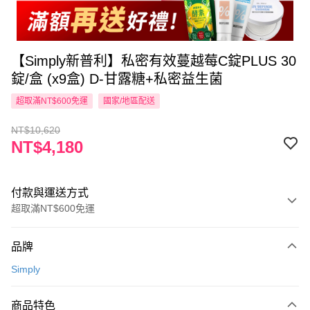
【Simply新普利】私密有效蔓越莓C錠PLUS 30
錠/盒 (x9盒) D-甘露糖+私密益生菌
超取滿NT$600免運
國家/地區配送
NT$10,620
NT$4,180
付款與運送方式
超取滿NT$600免運
付款方式
品牌
信用卡一次付款
Simply
超商取貨付款
商品特色
LINE Pay