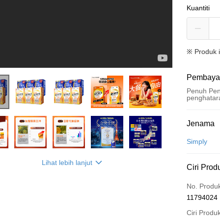
Kuantiti
※ Produk 
Pembaya
Penuh Pen
penghatar
Kaedah 
Jenama
Kad Kredi
Simply
Pengambil
Lihat lebih lanjut
Ciri Prod
LINE Pay
No. Produ
Apple Pay
11794024
JKOPAY
Ciri Produ