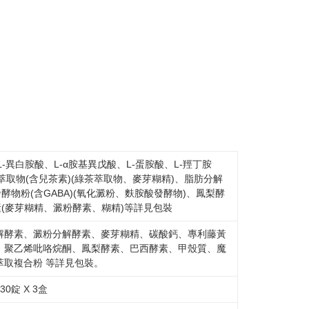
-異白胺酸、L-α胺基異戊酸、L-蛋胺酸、L-羥丁胺
萃取物(含兒茶素)(綠茶萃取物、麥芽糊精)、脂肪分解
酵物粉(含GABA)(氧化澱粉、麩胺酸發酵物)、鳳梨酵
素(麥芽糊精、澱粉酵素、糊精)等詳見包裝
解酵素、澱粉分解酵素、麥芽糊精、碳酸鈣、專利藤黃
、聚乙烯吡咯烷酮、鳳梨酵素、巴西酵素、甲殼質、魔
取複合粉 等詳見包裝。
 30錠 X 3盒