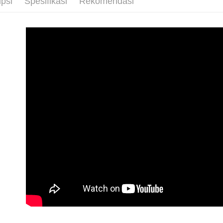
ipsi
Spesifikasi
Rekomendasi
海外配送
pembeli, n
untuk peng
海外配送(
Pengumpul
(https://aft
海外配送(
Jumlah yan
kelulusan 
pembayara
20% setah
mendapatk
untuk men
Sila hubun
mempunyai
penggunaan
peribadi y
digunakan 