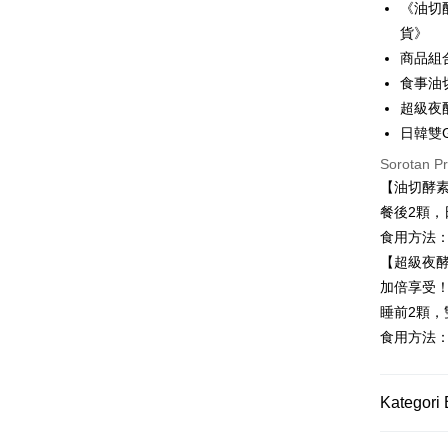
《油切
Easy Walle
貨》
Google Pa
商品組
食事油切
Plus PAY
超級夜酵
AFTEE
日韓雙
Deskripsi
Sorotan P
Pertama, 
【油切酵素
Pemindah
Kemudian
1. Dengan
餐後2顆，
pengesaha
食用方法：
2. Anda b
Pilihan 
【超級夜酵
3. Tiada b
dihantar k
全家付款
加倍享受
4. Setela
睡前2顆
NT$100/pe
manakala a
食用方法
AFTEE.
NT$600 at
5. Tiada b
pembayara
付款後全
dalam tal
Kategori 
NT$100/pe
aplikasi A
NT$600 at
►Simpl
Sila ambil