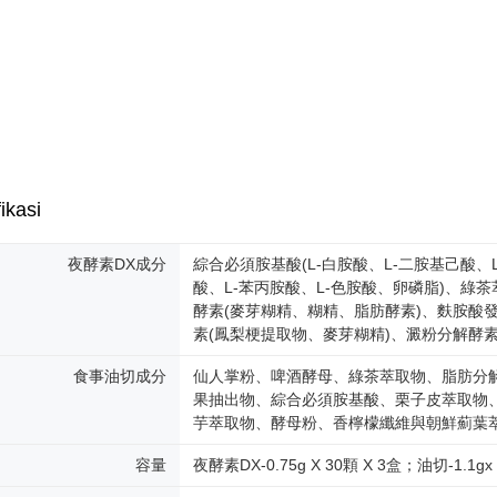
ikasi
夜酵素DX成分
綜合必須胺基酸(L-白胺酸、L-二胺基己酸、L
酸、L-苯丙胺酸、L-色胺酸、卵磷脂)、綠茶
酵素(麥芽糊精、糊精、脂肪酵素)、麩胺酸發
素(鳳梨梗提取物、麥芽糊精)、澱粉分解酵
食事油切成分
仙人掌粉、啤酒酵母、綠茶萃取物、脂肪分
果抽出物、綜合必須胺基酸、栗子皮萃取物
芋萃取物、酵母粉、香檸檬纖維與朝鮮薊葉萃
容量
夜酵素DX-0.75g X 30顆 X 3盒；油切-1.1gx