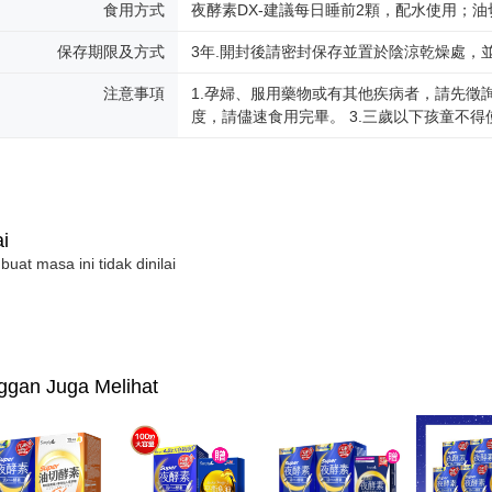
食用方式
夜酵素DX-建議每日睡前2顆，配水使用；油
保存期限及方式
3年.開封後請密封保存並置於陰涼乾燥處，
注意事項
1.孕婦、服用藥物或有其他疾病者，請先徵
度，請儘速食用完畢。 3.三歲以下孩童不
i
 buat masa ini tidak dinilai
ggan Juga Melihat