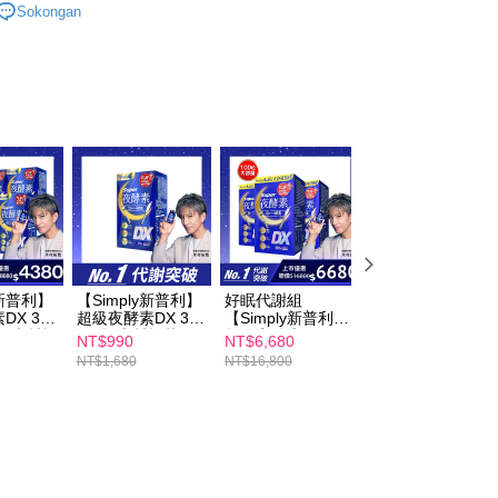
Sokongan
un, bagi mereka yang telah memuat turun Aplikasi AFTEE
貨付款
y 新普利酵素
油切順暢｜油切暢排酵素系列
tar sebagai ahli AFTEE boleh menikmati tempoh
sanan | Penghantaran percuma untuk pesanan
n sehingga 45 hari.
y 新普利酵素
★買單寵老爸★領劵最高折888元
au lebih
mbayaran dikira dari masa kedai meminta pembayaran anda,
y 新普利酵素
夜酵素DX｜木村拓哉代言推薦
engan bilangan hari yang boleh dilanjutkan oleh AFTEE.
爾富取貨
h melanjutkan tempoh pembayaran anda sebelum anda
y 新普利酵素
【日夜減擔】24小時有酵代謝組
sanan | Penghantaran percuma untuk pesanan
pesanan. Walau bagaimanapun, tiada jaminan bahawa anda
au lebih
y 新普利酵素
✈️海外訂購專區｜港澳限定優惠
erima pesanan anda semasa tempoh pembayaran (cth.:
apesanan atau produk yang mungkin mengambil masa yang
取貨
 untuk dihantar). Oleh itu, anda dikehendaki membuat
n kepada AFTEE dalam tempoh sama ada anda menerima
sanan | Penghantaran percuma untuk pesanan
au lebih
katan Pembayaran
y新普利】
【Simply新普利】
好眠代謝組
【Simply新普利】
1取貨
yang diperakui untuk pengguna kali pertama boleh sehingga
DX 30
超級夜酵素DX 30
【Simply新普利】
超級夜酵素DX 30
盒) 木村拓
錠/盒 木村拓哉 代
超級夜酵素DX 100
錠/盒(x10盒) 木村
 Amaun diperakui sebenar yang diluluskan akan
NT$990
NT$6,680
NT$6,680
sanan | Penghantaran percuma untuk pesanan
韓雙
言(日韓雙GABA 好
錠/盒x3盒 木村拓
拓哉代言(日韓雙
n keputusan pensijilan dan semakan oleh AFTEE.
NT$1,680
NT$16,800
NT$16,800
睡好代謝)
睡好代謝)
哉 代言(日韓雙
GABA 好睡好代謝
au lebih
erbelanjaan minimum mestilah lebih besar daripada NT$20.
GABA 好睡好代謝)
sa ini hanya tersedia untuk ahli Taiwan.
arat Perkhidmatan
sanan | Penghantaran percuma untuk pesanan
tan AFTEE Beli Sekarang Bayar Kemudian disediakan oleh
au lebih
, Inc. dan AFTEE akan membuat bil kepada pengguna. AFTEE
gunakan data peribadi yang dikumpul (termasuk nama