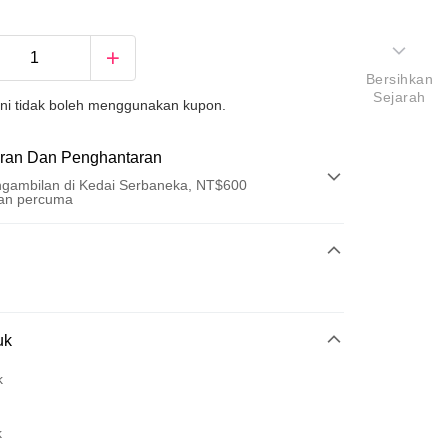
Bersihkan
Sejarah
ini tidak boleh menggunakan kupon.
ran Dan Penghantaran
gambilan di Kedai Serbaneka, NT$600
an percuma
Pembayaran
t (Bayaran Penuh)
an di Kedai Serbaneka
uk
k
k