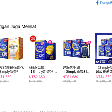
Kongsi
bagaimanap
萊爾富取
►Simpl
dan mendaf
NT$100/pe
pembayara
►Simpl
NT$600 at
Tempoh pe
►Simpl
ggan Juga Melihat
ditambah d
付款後萊
Anda bole
►Simpl
NT$100/pe
menerima 
NT$600 at
►Simpl
boleh men
produk pr
7-11付款
lebih lama
pembayara
NT$100/pe
pesanan.
NT$600 at
Kedua, Se
夜代謝最強進化
好眠代謝組
好眠代謝組
【Simpl
付款後7-1
1. Jumlah 
Simply新普利】
【Simply新普利】
【Simply新普利】
超級夜酵素
級夜酵素DX 30
超級夜酵素DX 100
超級夜酵素DX 30
錠/盒(x6
NT$10,000.
$1,680
NT$2,680
NT$1,680
NT$4,380
NT$100/pe
(日韓雙GABA 好
錠/盒 下單贈-平衡
錠/盒(x2盒) 下單贈
哉代言(日
berdasarka
$3,060
NT$5,600
NT$3,360
NT$10,080
好代謝)+油切酵
魚油(10入/盒) 木
超濃夜酵素EX(10
GABA 好
NT$600 at
2. Amaun p
錠EX30顆 (1+1
村拓哉 代言(日韓
錠) 木村拓哉代言
3. Pada ma
)
雙GABA 好睡好代
(日韓雙GABA 好睡
宅配
謝)
好代謝)
Ketiga, Sy
NT$100/pe
Perkhidma
NT$600 at
NP Taiwan
akan meng