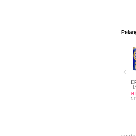
Pelan
日
【
超
NT
顆
NT
睡
素
組