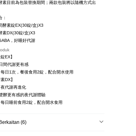
酵素目前為包裝替換期間；兩款包裝將以隨機方式出
t
y
合：
酵素錠EX(30錠/盒)X3
素DX(30錠/盒)X3
GABA，好睡好代謝
roduk
Mengenai Perkhidmatan AFTEE Beli Sekarang Bayar
錠EX】
an ATM
 memilih AFTEE sebagai kaedah pembayaran, mesej
日間代謝更有感
n AFTEE akan muncul.
每日1次，餐後食用2錠，配合開水使用
oleh meneruskan pembayaran selepas pengesahan SMS.
Penghantaran
素DX】
ayaran diperlukan apabila pesanan disahkan. Produk akan
e alamat yang ditetapkan.
取貨
！夜代謝再進化
h pesanan disahkan, anda akan menerima SMS pembayaran
，雙酵更有感的夜代謝體驗
sanan | Penghantaran percuma untuk pesanan
hli aplikasi akan menerima pemberitahuan tolak aplikasi
：每日睡前食用2錠，配合開水食用
au lebih
ayaran diperlukan apabila anda menerima produk. Sila buat
n di empat kedai serbaneka utama, ATM atau perbankan
家取貨
ian dengan SMS pembayaran atau pemberitahuan tolak
Berkaitan (6)
sanan | Penghantaran percuma untuk pesanan
FTEE.
au lebih
y 新普利酵素
Simply新普利所有商品
 perhatian bahawa tempoh pembayaran adalah 14 hari. Walau