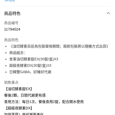
Simply
超商取货付款
商品特色
LINE Pay
商品编号
Apple Pay
11794024
街口支付
商品特色
悠遊付
《油切酵素目前為包裝替換期間；兩款包裝將以隨機方式出貨》
Google Pay
商品組合：
食事油切酵素錠EX(30錠/盒)X3
Plus PAY
超級夜酵素DX(30錠/盒)X3
AFTEE先享后付
日韓雙GABA，好睡好代謝
相关说明
销售重点
一、關於 AFTEE先享後付
ATM付款
1. 於付款方式選擇AFTEE先享後付，將跳出AFTEE先享後付手機驗證視
【油切酵素錠EX】
窗。
餐後2顆，日間代謝更有感
2. 進行簡訊驗證之後，即可完成結帳手續。
运送方式
3. 訂單確認後不需事先繳費，商品會配送至您的指定地址。
食用方法：每日1次，餐後食用2錠，配合開水使用
4. 下訂完成後，您的手機會收到一封繳費通知簡訊，APP會員則會收到
全家付款取貨
【超級夜酵素DX】
AFTEE APP推播通知。
每笔NT$100，满NT$600(含以上)免运费
加倍享受！夜代謝再進化