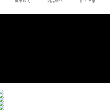
详细说明
商品规格
相关推荐
若款項超過繳費期限，將根據當次的金額加收年利率 16% 的逾期滯納金。
海外配送(澳門)
查看运费
未成年的使用者，請事先徵得法定代理人或監護人之同意方可使用
AFTEE。
海外配送(馬來西亞)
查看运费
若您對於個人資料之處理、利用有任何疑問，或欲行使相關法律權利，請聯
繫恩沛科技股份有限公司。若您不同意我們將上開所示之個人資料，連同必
要之購買訂單資訊提供予 AFTEE ，或讓 AFTEE 蒐集處理利用您的個人資
料，請勿選用本服務。