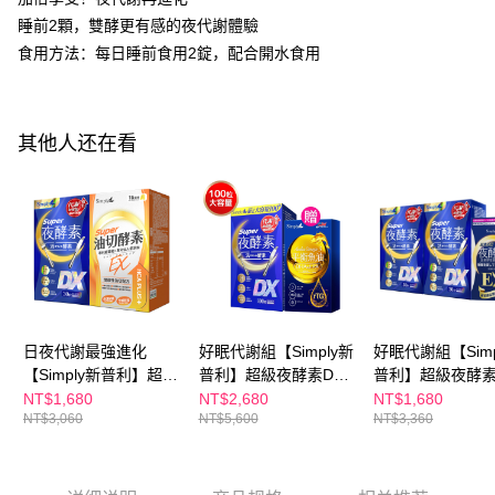
5. 收到商品當下無需繳費，確認無誤後，請再利用繳費通知簡訊或AFTEE
APP於四大便利商店‧ATM/網銀等方式進行付款。
睡前2顆，雙酵更有感的夜代謝體驗
付款後全家取貨
食用方法：每日睡前食用2錠，配合開水食用
請留意繳費期限為 14 天。唯有下載 AFTEE App 成為 AFTEE 會員者方能享
每笔NT$100，满NT$600(含以上)免运费
有最長 45 天內付款之服務。
萊爾富取貨付款
繳費期限，為商家向您請款的時間，再加上使用AFTEE可延長的天數所計算
每笔NT$100，满NT$600(含以上)免运费
出。使用AFTEE下訂可以延長您收到商品前的繳費天數，但無法保證一定能
其他人还在看
夠在期限內收到商品(例如:預購商品或預計到貨時間較長者)。因此無論收到
付款後萊爾富取貨
商品與否，仍需要請您在AFTEE規定的時間內完成繳費。
每笔NT$100，满NT$600(含以上)免运费
二、付款限制
1. 初次使用 AFTEE 時，將依認證結果及本公司審查結果，核予每個人不同
7-11付款取貨
之上限額度
2. 結帳金額須大於NT$30
每笔NT$100，满NT$600(含以上)免运费
3. 目前僅支援台灣會員
付款後7-11取貨
三、聲明條款
日夜代謝最強進化
好眠代謝組【Simply新
好眠代謝組【Simp
每笔NT$100，满NT$600(含以上)免运费
「AFTEE先享後付」(下稱本服務)乃由恩沛科技股份有限公司(下稱 AFTEE )
【Simply新普利】超級
普利】超級夜酵素DX
普利】超級夜酵素
所提供，並由 AFTEE 向您收取款項。因使用本服務所須提供之個人資料(包
宅配
夜酵素DX 30顆(日韓雙
100錠/盒 下單贈-平衡
30錠/盒(x2盒) 
NT$1,680
NT$2,680
NT$1,680
含但不限於訂購人姓名、電話，收件人姓名、電話、收件地址)，將交付予
AFTEE 於本服務必要服務範圍內運用。關於 AFTEE 對於個人資料之蒐集、
NT$3,060
NT$5,600
NT$3,360
GABA 好睡好代謝)+油
魚油(10入/盒) 木村拓
超濃夜酵素EX(10
每笔NT$100，满NT$600(含以上)免运费
處理、利用，詳參 AFTEE 官網之『個人資料蒐集、處理及利用告知聲明』
切酵素錠EX30顆 (1+1
哉 代言(日韓雙GABA
木村拓哉代言 (
（
https://aftee.tw/privacypolicy/
）。
海外配送
查看运费
組)
好睡好代謝)
GABA 好睡好代謝