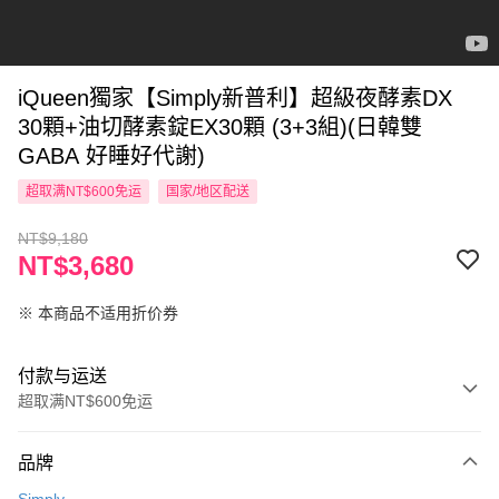
iQueen獨家【Simply新普利】超級夜酵素DX
30顆+油切酵素錠EX30顆 (3+3組)(日韓雙
GABA 好睡好代謝)
超取满NT$600免运
国家/地区配送
NT$9,180
NT$3,680
※ 本商品不适用折价券
付款与运送
超取满NT$600免运
付款方式
品牌
信用卡一次付款