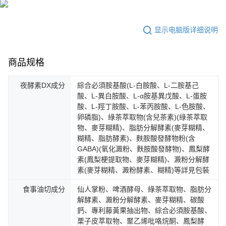
显示电脑版详细说明
商品规格
夜酵素DX成分
綜合必須胺基酸(L-白胺酸、L-二胺基己
酸、L-異白胺酸、L-α胺基異戊酸、L-蛋胺
酸、L-羥丁胺酸、L-苯丙胺酸、L-色胺酸、
卵磷脂)、綠茶萃取物(含兒茶素)(綠茶萃取
物、麥芽糊精)、脂肪分解酵素(麥芽糊精、
糊精、脂肪酵素)、麩胺酸發酵物粉(含
GABA)(氧化澱粉、麩胺酸發酵物)、鳳梨酵
素(鳳梨梗提取物、麥芽糊精)、澱粉分解酵
素(麥芽糊精、澱粉酵素、糊精)等詳見包裝
食事油切成分
仙人掌粉、啤酒酵母、綠茶萃取物、脂肪分
解酵素、澱粉分解酵素、麥芽糊精、碳酸
鈣、專利藤黃果抽出物、綜合必須胺基酸、
栗子皮萃取物、聚乙烯吡咯烷酮、鳳梨酵