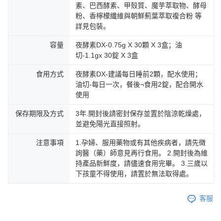
素、巴西酵素、甲殼質、魔芋萃取物、酵母
粉、香檸檬纖維與朝鮮薊葉萃取複合粉 等
詳見包裝。
容量
夜酵素DX-0.75g X 30顆 X 3盒；油
切-1.1gx 30錠 X 3盒
食用方式
夜酵素DX-建議每日睡前2顆，配水使用；
油切-每日一次，餐後¬食用2錠，配合開水
使用
保存期限及方式
3年.開封後請密封保存並置於陰涼乾燥處，
並避免陽光直接照射。
注意事項
1.孕婦、服用藥物或有其他疾病者，請先徵
詢醫（藥）師意見再行食用。 2.開封後為維
持產品新鮮度，請儘速食用完畢。 3.三歲以
下孩童不得使用，請置於無法取得處。
客服