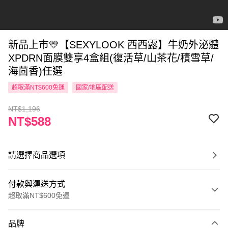
新品上市💛【SEXYLOOK 西西露】牛奶外泌體
XPDRN面膜雙享4盒組(復活草/山茶花/積雪草/
海茴香)任選
超取滿NT$600免運
國家/地區配送
NT$1,196
NT$588
請選擇商品選項
付款與運送方式
超取滿NT$600免運
付款方式
品牌