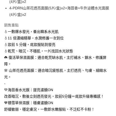
(4片/盒)x2
每筆NT$100，滿NT$600(含以上)免運費
【「AFTEE先享後付」結帳流程】
4-PDRN山茶花透亮面膜(5片/盒)x2+海茴香+牛外泌體水光面膜
１．於結帳方式選擇「AFTEE先享後付」後，將跳轉至「AFTEE先享後付」
(4片/盒)x2
付款後全家取貨
結帳頁面，進行簡訊認證並確認金額後，即可完成結帳。
２．訂單成立數日內，您將收到繳費通知簡訊。
每筆NT$100，滿NT$600(含以上)免運費
銷售重點
３．收到繳費通知簡訊後14天內，點擊此簡訊中的連結，可透過四大超商／
ATM／網路銀行／等多元方式進行付款，方視為交易完成。
💧一敷爆水發光，養出韓系水光肌
萊爾富取貨付款
※ 請注意：結帳手續完成當下不需立刻繳費，但若您需要取消訂單，請聯絡
💧11 倍濃縮精華，水潤修護一次到位
每筆NT$100，滿NT$600(含以上)免運費
購買商品的店家。未經商家同意取消之訂單仍視為有效，需透過AFTEE先享
後付繳納相關費用。
💧妝前 5 分鐘，底妝服貼到發亮
付款後萊爾富取貨
※ 交易是否成功請以「AFTEE先享後付 」之結帳頁面顯示為準，若有關於
💧乾荒、暗沉、不穩肌，一片找回水光狀態
是否繳費成功／繳費後需取消欲退款等相關疑問，請聯繫「AFTEE先享後付
每筆NT$100，滿NT$600(含以上)免運費
☘️ 復活草保濕面膜：適合乾荒缺水肌，主打補水、鎖水、修護屏
客戶支援中心」
https://netprotections.freshdesk.com/support/home
障。
7-11付款取貨
【注意事項】
🌸 山茶花透亮面膜：適合暗沉疲態肌，主打透亮、勻膚、細緻水
１．透過由恩沛科技股份有限公司提供之「AFTEE先享後付」服務完成之交
每筆NT$100，滿NT$600(含以上)免運費
易，需依本服務之必要範圍內提供個人資料，並將交易相關給付款項請求債
光。
權轉讓予恩沛科技股份有限公司。
付款後7-11取貨
-
２．關於個人資料處理事宜，請瀏覽以下網址：
每筆NT$100，滿NT$600(含以上)免運費
💚海茴香水光膜｜提亮濾鏡ON
https://aftee.tw/terms/#terms3
３．未成年的使用者請事先徵得法定代理人或監護人之同意方可使用
改善暗沉，敷後立刻透亮發光，妝前5分鐘＝底妝升級專櫃感！
宅配
「AFTEE先享後付」，若未經同意申辦者引起之損失，本公司不負相關責
💙積雪草保濕膜｜穩膚濾鏡ON
任。
每筆NT$100，滿NT$600(含以上)免運費
４．使用「AFTEE先享後付」時，將依據個別帳號之用戶狀況，依本公司即
舒緩敏弱、穩定膚況，一敷即水嫩服貼、不泛紅不卡粉！
時審查核予不同之上限額度；若仍有額度不足之情形，本公司將視審查結果
離島配送