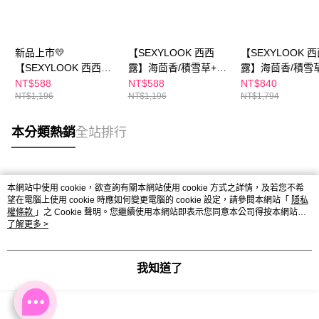
新品上市💛
【SEXYLOOK 西西
【SEXYLOOK 
【SEXYLOOK 西西
露】海茴香/積雪草+牛
露】海茴香/積雪
露】PDRN面膜4盒組_
奶外泌體面膜(4片/盒)_
奶外泌體面膜(4片/
NT$588
NT$588
NT$840
NT$1,196
NT$1,196
NT$1,794
復活草/山茶花(5入/
任選4盒組
任選6盒組
盒)x任選
本分類熱銷
全站排行
熱門標籤
本網站中使用 cookie，欲查詢有關本網站使用 cookie 方式之詳情，及若您不希
望在電腦上使用 cookie 時應如何變更電腦的 cookie 設定，請參閱本網站「
隱私
權條款
」之 Cookie 聲明。您繼續使用本網站即表示您同意本公司得按本網站使
用條款之 Cookie 聲明使用 cookie。
了解更多 >
我知道了