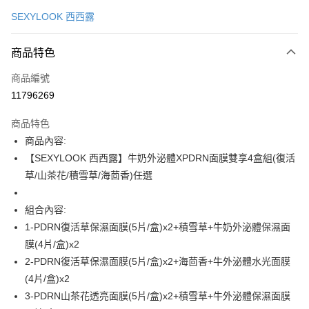
信用卡一次付款
SEXYLOOK 西西露
超商取貨付款
商品特色
LINE Pay
商品編號
Apple Pay
11796269
街口支付
商品特色
悠遊付
商品內容:
Google Pay
【SEXYLOOK 西西露】牛奶外泌體XPDRN面膜雙享4盒組(復活
草/山茶花/積雪草/海茴香)任選
全盈+PAY
AFTEE先享後付
組合內容:
相關說明
1-PDRN復活草保濕面膜(5片/盒)x2+積雪草+牛奶外泌體保濕面
【關於「AFTEE先享後付」】
膜(4片/盒)x2
ATM付款
AFTEE先享後付是「在收到商品之後才付款」的支付方式。 讓您購物簡單
2-PDRN復活草保濕面膜(5片/盒)x2+海茴香+牛外泌體水光面膜
便利好安心！
１．簡單：不需註冊會員、不需綁卡、不需儲值。
(4片/盒)x2
運送方式
２．便利：只要手機號碼，簡訊認證，即可結帳。
3-PDRN山茶花透亮面膜(5片/盒)x2+積雪草+牛外泌體保濕面膜
３．安心：先確認商品／服務後，再付款。
全家付款取貨