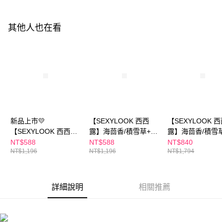
請求用戶進行身份認證。
每筆NT$150，滿NT$1,500(含以上)免運費
５．嚴禁一人註冊多個帳號或使用他人資訊註冊。若發現惡意使用之情形，
恩沛科技股份有限公司將有權停止該用戶之使用額度並採取法律行動。
其他人也在看
海外配送
查看運費
海外配送(澳門)
查看運費
海外配送(馬來西亞)
查看運費
海外配送(澳洲)
查看運費
新品上市💛
【SEXYLOOK 西西
【SEXYLOOK 
【SEXYLOOK 西西
露】海茴香/積雪草+牛
露】海茴香/積雪
露】PDRN面膜4盒組_
奶外泌體面膜(4片/盒)_
奶外泌體面膜(4片/
NT$588
NT$588
NT$840
NT$1,196
NT$1,196
NT$1,794
復活草/山茶花(5入/
任選4盒組
任選6盒組
盒)x任選
詳細說明
相關推薦