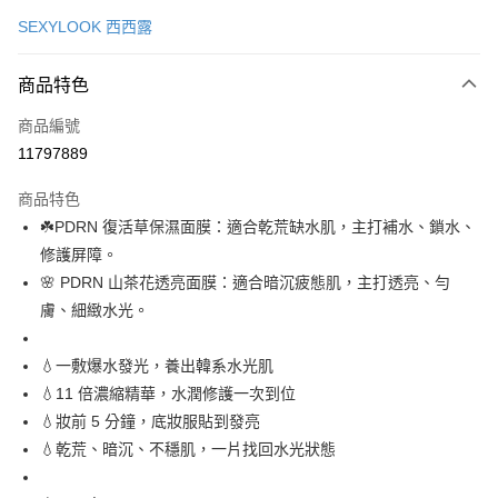
信用卡一次付款
SEXYLOOK 西西露
超商取貨付款
商品特色
LINE Pay
商品編號
Apple Pay
11797889
街口支付
商品特色
悠遊付
☘️PDRN 復活草保濕面膜：適合乾荒缺水肌，主打補水、鎖水、
Google Pay
修護屏障。
🌸 PDRN 山茶花透亮面膜：適合暗沉疲態肌，主打透亮、勻
全盈+PAY
膚、細緻水光。
AFTEE先享後付
相關說明
💧一敷爆水發光，養出韓系水光肌
【關於「AFTEE先享後付」】
💧11 倍濃縮精華，水潤修護一次到位
ATM付款
AFTEE先享後付是「在收到商品之後才付款」的支付方式。 讓您購物簡單
💧妝前 5 分鐘，底妝服貼到發亮
便利好安心！
１．簡單：不需註冊會員、不需綁卡、不需儲值。
💧乾荒、暗沉、不穩肌，一片找回水光狀態
運送方式
２．便利：只要手機號碼，簡訊認證，即可結帳。
３．安心：先確認商品／服務後，再付款。
全家付款取貨