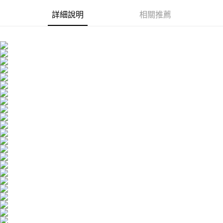
草保濕) 任選1盒
(B5/B12/B3/CICA) 任
香 任選1)
選1盒
詳細說明
相關推薦