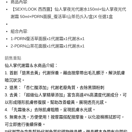
商品內容:
每筆NT$100，滿NT$600(含以上)免運費
【「AFTEE先享後付」結帳流程】
【SEXYLOOK 西西露】仙人掌夜光代謝水150ml+仙人掌夜光代
１．於結帳方式選擇「AFTEE先享後付」後，將跳轉至「AFTEE先享後付」
謝霜 50ml+PDRN面膜_復活草/山茶花(5入/盒)X 任選1盒
付款後全家取貨
結帳頁面，進行簡訊認證並確認金額後，即可完成結帳。
２．訂單成立數日內，您將收到繳費通知簡訊。
每筆NT$100，滿NT$600(含以上)免運費
３．收到繳費通知簡訊後14天內，點擊此簡訊中的連結，可透過四大超商／
組合內容:
ATM／網路銀行／等多元方式進行付款，方視為交易完成。
萊爾富取貨付款
1-PDRN復活草面膜x1代謝霜x1代謝水x1
※ 請注意：結帳手續完成當下不需立刻繳費，但若您需要取消訂單，請聯絡
每筆NT$100，滿NT$600(含以上)免運費
購買商品的店家。未經商家同意取消之訂單仍視為有效，需透過AFTEE先享
2-PDRN山茶花面膜x1代謝霜x1代謝水x1
後付繳納相關費用。
付款後萊爾富取貨
※ 交易是否成功請以「AFTEE先享後付 」之結帳頁面顯示為準，若有關於
銷售重點
是否繳費成功／繳費後需取消欲退款等相關疑問，請聯繫「AFTEE先享後付
每筆NT$100，滿NT$600(含以上)免運費
仙人掌代謝霜＆水商品介紹：
客戶支援中心」
https://netprotections.freshdesk.com/support/home
1. 首創「退黑去黃」代謝保養，藉由按摩帶出毛孔髒汙，解決肌膚
7-11付款取貨
【注意事項】
暗沉狀況。
１．透過由恩沛科技股份有限公司提供之「AFTEE先享後付」服務完成之交
每筆NT$100，滿NT$600(含以上)免運費
易，需依本服務之必要範圍內提供個人資料，並將交易相關給付款項請求債
2. 退黑：「杏仁酸添加」代謝老廢角質，去除黑頭粉刺
權轉讓予恩沛科技股份有限公司。
付款後7-11取貨
3. 去黃：「超級仙人掌精華添加」富含高達4%高濃度代謝成分，可
２．關於個人資料處理事宜，請瀏覽以下網址：
每筆NT$100，滿NT$600(含以上)免運費
以形成隱形肌膚修復膜，幫助改善蠟黃，展現透亮光感。
https://aftee.tw/terms/#terms3
３．未成年的使用者請事先徵得法定代理人或監護人之同意方可使用
4. 「先霜後水」去除肌膚粗糙，呈現肌膚水光感。
宅配
「AFTEE先享後付」，若未經同意申辦者引起之損失，本公司不負相關責
5. 無需水洗，方便使用！按摩霜搭配按摩後，以化妝棉擦拭即可，
任。
每筆NT$100，滿NT$600(含以上)免運費
４．使用「AFTEE先享後付」時，將依據個別帳號之用戶狀況，依本公司即
可立即進行後續保養。
時審查核予不同之上限額度；若仍有額度不足之情形，本公司將視審查結果
離島配送
**代謝霜內含能幫助代謝角質的礦物微晶體，微晶體本身帶有自然的