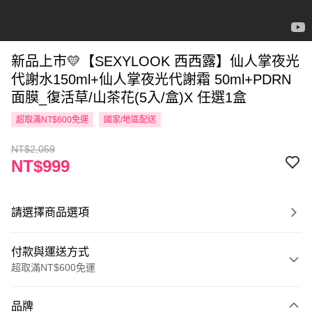
新品上市💛【SEXYLOOK 西西露】仙人掌夜光
代謝水150ml+仙人掌夜光代謝霜 50ml+PDRN
面膜_復活草/山茶花(5入/盒)X 任選1盒
超取滿NT$600免運
國家/地區配送
NT$2,059
NT$999
請選擇商品選項
付款與運送方式
超取滿NT$600免運
付款方式
品牌