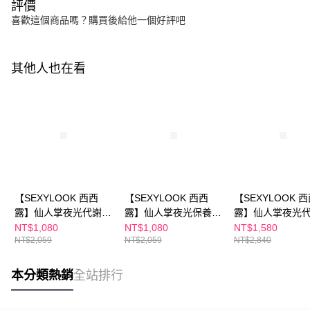
評價
喜歡這個商品嗎？購買後給他一個好評吧
其他人也在看
【SEXYLOOK 西西
【SEXYLOOK 西西
【SEXYLOOK 
露】仙人掌夜光代謝水
露】仙人掌夜光保養組
露】仙人掌夜光
150ml+仙人掌夜光代
(仙人掌夜光代謝水
150ml+仙人掌夜
NT$1,080
NT$1,080
NT$1,580
NT$2,059
NT$2,059
NT$2,840
謝霜 50ml+牛奶外泌體
150ml+仙人掌夜光代
謝霜 50ml+外泌
面膜(海茴香水光/積雪
謝霜 50ml+原液面膜
精華35ml(積雪草
草保濕) 任選1盒
(B5/B12/B3/CICA) 任
香 任選1)
本分類熱銷
全站排行
選1盒