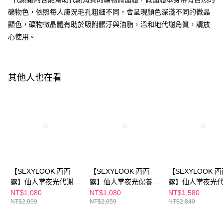
請求用戶進行身份認證。
每筆NT$150，滿NT$1,500(含以上)免運費
礦物色，依照每人膚況毛孔粗細不同，會呈現顏色深淺不同的微晶
５．嚴禁一人註冊多個帳號或使用他人資訊註冊。若發現惡意使用之情形，
恩沛科技股份有限公司將有權停止該用戶之使用額度並採取法律行動。
顯色，礦物微晶體有助於吸附髒汙與油脂，溫和地代謝角質，請放
海外配送
查看運費
心使用。
海外配送(澳門)
查看運費
海外配送(馬來西亞)
查看運費
其他人也在看
海外配送(澳洲)
查看運費
【SEXYLOOK 西西
【SEXYLOOK 西西
【SEXYLOOK 
露】仙人掌夜光代謝水
露】仙人掌夜光保養組
露】仙人掌夜光
150ml+仙人掌夜光代
(仙人掌夜光代謝水
150ml+仙人掌夜
NT$1,080
NT$1,080
NT$1,580
NT$2,059
NT$2,059
NT$2,840
謝霜 50ml+牛奶外泌體
150ml+仙人掌夜光代
謝霜 50ml+外泌
面膜(海茴香水光/積雪
謝霜 50ml+原液面膜
精華35ml(積雪草