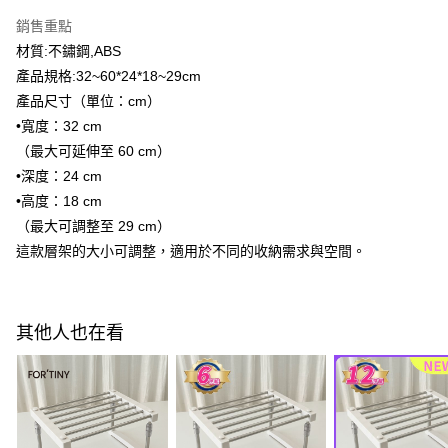
購買商品的店家。未經商家同意取消之訂單仍視為有效，需透過AFTEE先享
後付繳納相關費用。
銷售重點
※ 交易是否成功請以「AFTEE先享後付 」之結帳頁面顯示為準，若有關於
材質:不鏽鋼,ABS
是否繳費成功／繳費後需取消欲退款等相關疑問，請聯繫「AFTEE先享後付
產品規格:32~60*24*18~29cm
客戶支援中心」
https://netprotections.freshdesk.com/support/home
產品尺寸（單位：cm）
【注意事項】
•寬度：32 cm
１．透過由恩沛科技股份有限公司提供之「AFTEE先享後付」服務完成之交
易，需依本服務之必要範圍內提供個人資料，並將交易相關給付款項請求債
（最大可延伸至 60 cm）
權轉讓予恩沛科技股份有限公司。
•深度：24 cm
２．關於個人資料處理事宜，請瀏覽以下網址：
•高度：18 cm
https://aftee.tw/terms/#terms3
３．未成年的使用者請事先徵得法定代理人或監護人之同意方可使用
（最大可調整至 29 cm）
「AFTEE先享後付」，若未經同意申辦者引起之損失，本公司不負相關責
這款層架的大小可調整，適用於不同的收納需求與空間。
任。
４．使用「AFTEE先享後付」時，將依據個別帳號之用戶狀況，依本公司即
時審查核予不同之上限額度；若仍有額度不足之情形，本公司將視審查結果
請求用戶進行身份認證。
５．嚴禁一人註冊多個帳號或使用他人資訊註冊。若發現惡意使用之情形，
其他人也在看
恩沛科技股份有限公司將有權停止該用戶之使用額度並採取法律行動。