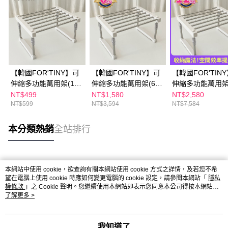
【韓國FOR'TINY】可
【韓國FOR'TINY】可
【韓國FOR'TIN
伸縮多功能萬用架(1
伸縮多功能萬用架(6
伸縮多功能萬用架
入/3入/6入)
入)
團購組
NT$499
NT$1,580
NT$2,580
NT$599
NT$3,594
NT$7,584
本分類熱銷
全站排行
熱門標籤
本網站中使用 cookie，欲查詢有關本網站使用 cookie 方式之詳情，及若您不希
望在電腦上使用 cookie 時應如何變更電腦的 cookie 設定，請參閱本網站「
隱私
權條款
」之 Cookie 聲明。您繼續使用本網站即表示您同意本公司得按本網站使
用條款之 Cookie 聲明使用 cookie。
了解更多 >
我知道了