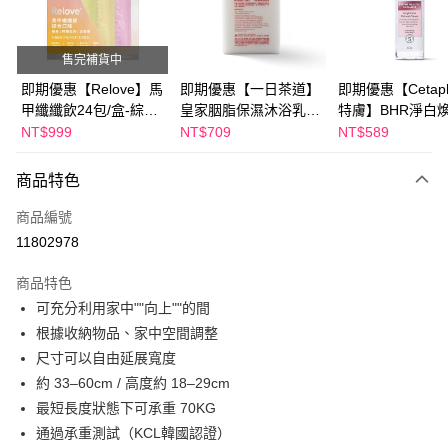
街口支付
悠遊付
售完補貨中
Google Pay
即期優惠【Relove】馬
即期優惠【一日茶道】
即期優惠【Cetaph
甲纖纖飲24包/盒-綜合
皇家胭脂保濕沐浴乳
特膚】BHR淨白
全盈+PAY
口味(效期2027-01-22)
600ml 效期2027/2/19
妝水 150mL 效期
NT$999
NT$709
NT$589
2027/3/1
AFTEE先享後付
相關說明
商品特色
【關於「AFTEE先享後付」】
ATM付款
商品編號
AFTEE先享後付是「在收到商品之後才付款」的支付方式。 讓您購物簡單
便利好安心！
11802978
１．簡單：不需註冊會員、不需綁卡、不需儲值。
運送方式
２．便利：只要手機號碼，簡訊認證，即可結帳。
商品特色
３．安心：先確認商品／服務後，再付款。
宅配
可充分利用家中""向上""的間
每筆NT$100，滿NT$600(含以上)免運費
【「AFTEE先享後付」結帳流程】
根據收納物品、家中空間調整
１．於結帳方式選擇「AFTEE先享後付」後，將跳轉至「AFTEE先享後付」
尺寸可以自由延展寬度
離島配送
結帳頁面，進行簡訊認證並確認金額後，即可完成結帳。
２．訂單成立數日內，您將收到繳費通知簡訊。
約 33–60cm / 高度約 18–29cm
每筆NT$150，滿NT$1,500(含以上)免運費
３．收到繳費通知簡訊後14天內，點擊此簡訊中的連結，可透過四大超商／
最短長度狀態下可承重 70KG
ATM／網路銀行／等多元方式進行付款，方視為交易完成。
通過承重測試（KCL韓國認證）
※ 請注意：結帳手續完成當下不需立刻繳費，但若您需要取消訂單，請聯絡